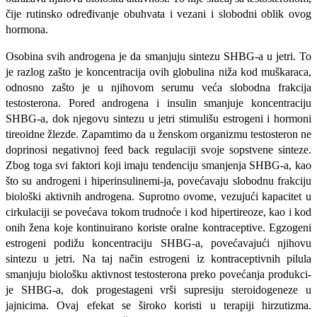
čije rutinsko određivanje obuhvata i vezani i slobodni oblik ovog
hormona.
Osobina svih androgena je da smanjuju sin­tezu SHBG-a u jetri. To
je razlog zašto je koncen­tracija ovih globulina niža kod muškaraca,
odnosno zašto je u njihovom serumu veća slo­bodna frakcija
testosterona. Pored androgena i insulin smanjuje koncentraciju
SHBG-a, dok nje­govu sintezu u jetri stimulišu estrogeni i hormoni
tireoidne žlezde. Zapamtimo da u ženskom orga­nizmu testosteron ne
doprinosi negativnoj feed back regulaciji svoje sopstvene sinteze.
Zbog toga svi faktori koji imaju tendenciju smanjenja SHBG-a, kao
što su androgeni i hiperinsulinemi-ja, povećavaju slobodnu frakciju
biološki aktivnih androgena. Suprotno ovome, vezujući kapacitet u
cirkulaciji se povećava tokom trudnoće i kod hipertireoze, kao i kod
onih žena koje kontinuira­no koriste oralne kontraceptive. Egzogeni
estro­geni podižu koncentraciju SHBG-a, povećavajući njihovu
sintezu u jetri. Na taj način estrogeni iz kontraceptivnih pilula
smanjuju biološku aktivnost testosterona preko povećanja produkci­
je SHBG-a, dok progestageni vrši supresiju steroidogeneze u
jajnicima. Ovaj efekat se široko koristi u terapiji hirzutizma.