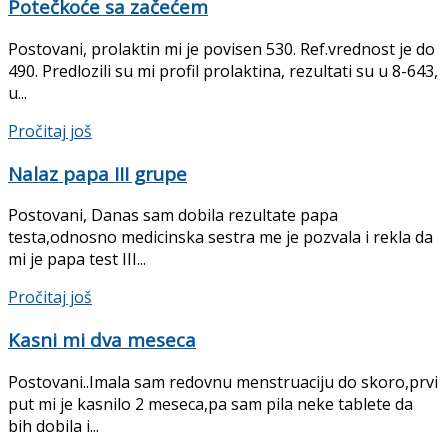
Potečkoće sa začećem
Postovani, prolaktin mi je povisen 530. Ref.vrednost je do
490. Predlozili su mi profil prolaktina, rezultati su u 8-643,
u...
Details
Pročitaj još
Nalaz papa III grupe
Postovani, Danas sam dobila rezultate papa
testa,odnosno medicinska sestra me je pozvala i rekla da
mi je papa test III...
Details
Pročitaj još
Kasni mi dva meseca
Postovani..Imala sam redovnu menstruaciju do skoro,prvi
put mi je kasnilo 2 meseca,pa sam pila neke tablete da
bih dobila i...