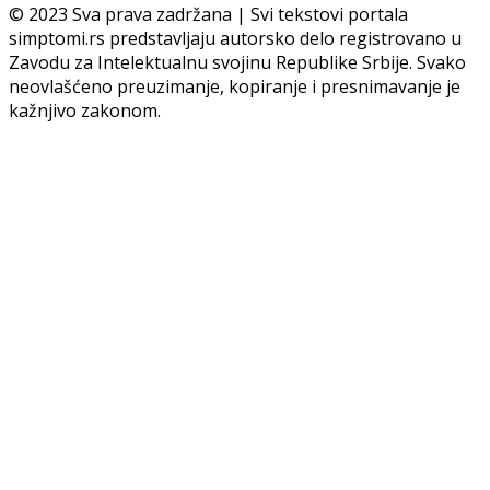
© 2023 Sva prava zadržana | Svi tekstovi portala
simptomi.rs predstavljaju autorsko delo registrovano u
Zavodu za Intelektualnu svojinu Republike Srbije. Svako
neovlašćeno preuzimanje, kopiranje i presnimavanje je
kažnjivo zakonom.