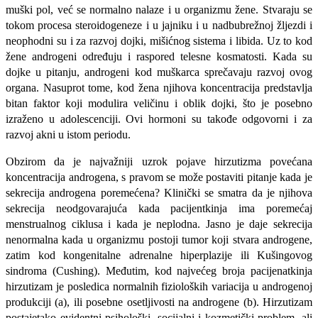
muški pol, već se normalno nalaze i u organizmu žene. Stvaraju se
tokom procesa steroidogeneze i u jajniku i u nadbubrežnoj žljezdi i
neophodni su i za razvoj dojki, mišićnog sistema i libida. Uz to kod
žene androgeni određuju i raspored telesne kosmatosti. Kada su
dojke u pitanju, androgeni kod muškarca sprečavaju razvoj ovog
organa. Nasuprot tome, kod žena njihova koncentracija predstavlja
bitan faktor koji modulira veličinu i oblik dojki, što je posebno
izraženo u adolescen­ciji. Ovi hormoni su takođe odgovorni i za
razvoj akni u istom periodu.
Obzirom da je najvažniji uzrok pojave hirzu­tizma povećana
koncentracija androgena, s pravom se može postaviti pitanje kada je
sekrecija androgena poremećena? Klinički se smatra da je njihova
sekrecija neodgovarajuća kada pacijentk­inja ima poremećaj
menstrualnog ciklusa i kada je neplodna. Jasno je daje sekrecija
nenormalna kada u organizmu postoji tumor koji stvara androgene,
zatim kod kongenitalne adrenalne hiperplazije ili Kušingovog
sindroma (Cushing). Međutim, kod najvećeg broja pacijenatkinja
hirzutizam je posled­ica normalnih fizioloških variacija u androgenoj
produkciji (a), ili posebne osetljivosti na andro­gene (b). Hirzutizam
postajetako evidentni psiho­loški, socijalni i kozmetički problem, ali