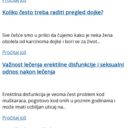
Pročitaj još
Koliko često treba raditi pregled dojke?
Sve češće smo u prilici da čujemo kako je neka žena
obolela od karcinoma dojke i bori se za život....
Details
Pročitaj još
Važnost lečenja erektilne disfunkcije i seksualni
odnos nakon lečenja
Erektilna disfunkcija je veoma čest problem kod
muškaraca, pogotovo kod onih u poznim godinama i
može imati ozbiljan uticaj na...
Details
Pročitaj još