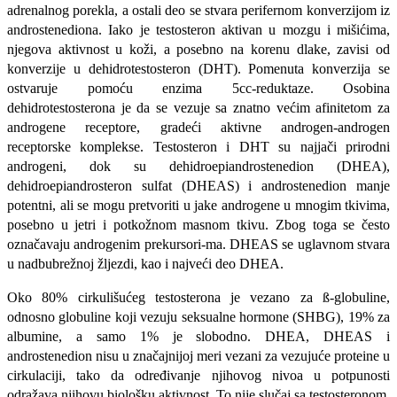
adrenalnog porekla, a ostali deo se stvara perifernom konverz­ijom iz
androstenediona. Iako je testosteron akti­van u mozgu i mišićima,
njegova aktivnost u koži, a posebno na korenu dlake, zavisi od
konverzije u dehidrotestosteron (DHT). Pomenuta konverzija se
ostvaruje pomoću enzima 5cc-reduktaze. Osobina
dehidrotestosterona je da se vezuje sa znatno većim afinitetom za
androgene receptore, gradeći aktivne androgen-androgen
receptorske komplekse. Testosteron i DHT su najjači prirodni
androgeni, dok su dehidroepiandrostenedion (DHEA),
dehidroepiandrosteron sulfat (DHEAS) i androstenedion manje
potentni, ali se mogu pretvoriti u jake androgene u mnogim tkivima,
posebno u jetri i potkožnom masnom tkivu. Zbog toga se često
označavaju androgenim prekursori-ma. DHEAS se uglavnom stvara
u nadbubrežnoj žljezdi, kao i najveći deo DHEA.
Oko 80% cirkulišućeg testosterona je vezano za ß-globuline,
odnosno globuline koji vezuju seksualne hormone (SHBG), 19% za
albumine, a samo 1% je slobodno. DHEA, DHEAS i
androstenedion nisu u značajnijoj meri vezani za vezujuće proteine u
cirkulaciji, tako da određivanje njihovog nivoa u potpunosti
odražava njihovu biološku aktivnost. To nije slučaj sa testosteronom,