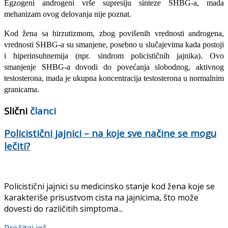
Egzogeni androgeni vrše supresiju sinteze SHBG-a, mada
mehanizam ovog delovanja nije poznat.
Kod žena sa hirzutizmom, zbog povišenih vrednosti androgena,
vrednosti SHBG-a su sman­jene, posebno u slučajevima kada postoji
i hiperinsuhnemija (npr. sindrom policističnih jajnika). Ovo
smanjenje SHBG-a dovodi do povećanja slobodnog, aktivnog
testosterona, mada je ukupna koncentracija testosterona u nor­malnim
granicama.
Slični
članci
Policistični jajnici – na koje sve načine se mogu
lečiti?
Policistični jajnici su medicinsko stanje kod žena koje se
karakteriše prisustvom cista na jajnicima, što može
dovesti do različitih simptoma...
Details