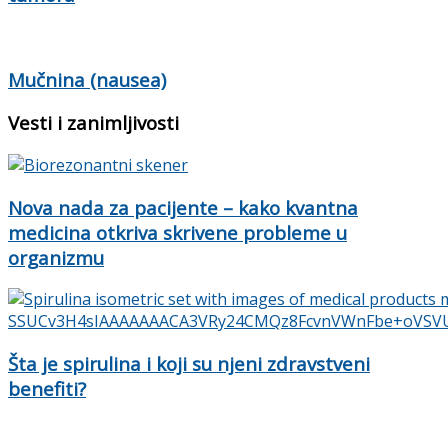
Mučnina (nausea)
Vesti i zanimljivosti
Nova nada za pacijente – kako kvantna
medicina otkriva skrivene probleme u
organizmu
Šta je spirulina i koji su njeni zdravstveni
benefiti?