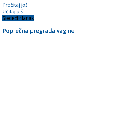
Details
Pročitaj još
Učitaj još
Sledeći članak
Poprečna pregrada vagine