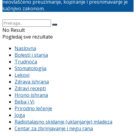
neovlašćeno preuzimanje, kopiranje i presnimavanje je
kažnjivo zakonom.
No Result
Pogledaj sve rezultate
Naslovna
Bolesti i stanja
Trudnoća
Stomatologija
Lekovi
Zdrava ishrana
Zdravi recepti
Hrono ishrana
Beba i Vi
Prirodno lečenje
Joga
Radiotalasno skidanje (uklanjanje) mladeza
Centar za zbrinjavanje i negu rana