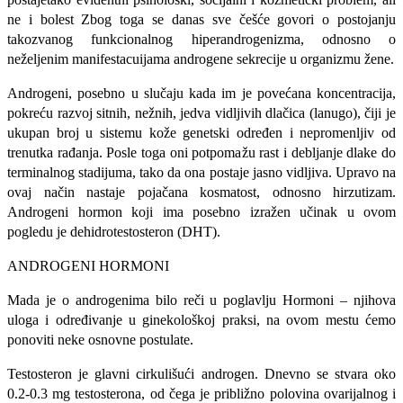
ne i bolest Zbog toga se danas sve češće govori o postojanju
takozvanog funkcionalnog hiperandrogenizma, odnosno o
neželjenim manifestacuijama andro­gene sekrecije u organizmu žene.
Androgeni, posebno u slučaju kada im je povećana koncentracija,
pokreću razvoj sitnih, nežnih, jedva vidljivih dlačica (lanugo), čiji je
ukupan broj u sistemu kože genetski određen i nepromenljiv od
trenutka rađanja. Posle toga oni potpomažu rast i debljanje dlake do
terminalnog stadijuma, tako da ona postaje jasno vidljiva. Upravo na
ovaj način nastaje pojačana kosmatost, odnosno hirzutizam.
Androgeni hormon koji ima posebno izražen učinak u ovom
pogledu je dehidrotestosteron (DHT).
ANDROGENI HORMONI
Mada je o androgenima bilo reči u poglavlju Hormoni – njihova
uloga i određivanje u gineko­loškoj praksi, na ovom mestu ćemo
ponoviti neke osnovne postulate.
Testosteron je glavni cirkulišući androgen. Dnevno se stvara oko
0.2-0.3 mg testosterona, od čega je približno polovina ovarijalnog i