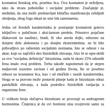
kosmatost ženskog tela, posebno lica. Ova kosmatost je neželjena,
tako da stvara psihološke i socijalne probleme. Značajnije je,
međutim, da ona može predstavljati kliničku manifestaciju ozbiljnih
oboljenja, zbog čega nikad ne srne biti zanemarena.
Jedna od ženskih karakteristika je postojanje kosmatosti gotovo
isključivo u pubičnom i aksi-larnom predelu. Prisustvo pojačane
dlakavosti na naušnici, bradi, ili oko areola dojki, odnosno na
donjem delu abdomena i po donjim ekstremiteti­ma, ne bi bilo
prihvatljivo po raširenim socijal­nim normama. Isto se odnosi i na
akne, koje su najčešće deo fizioloških zbivanja. Ako bi se opre-delili
za ovu “socijalnu definiciju” hirzutizma, onda bi skoro 25% odraslih
žena imalo ovaj prob­lem. Treba takođe napomenuti da je stepen
maljavosti izuzetno zavisan i od godina života, što se posebno
odnosi na kosmatost lica, kao i od etničkih i rasnih karakteristika.
Stoga se sa pravom može postaviti pitanje kada je hirzutizam odraz
patoloških zbivanja, a kada posledica fizio­loških varijacija u
organizmu žene.
U velikom broju slučajeva hirzutizam se povezuje sa androgenim
hormonima. Činjenica je da ovi hormoni nisu svojstveni samo za