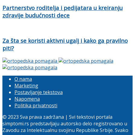
Partnerstvo roditelja i pedijatara u kreiranju
zdravije budućnosti dece
Za šta se koristi aktivni ugalj i kako ga pravilno
piti?
O nama
Marketing
Postavljanje tekstova
Napomena
Politika privatnosti
© 2023 Sva prava zadržana | Svi tekstovi portala
simptomi.rs predstavljaju autorsko delo registrovano u
Zavodu za Intelektualnu svojinu Republike Srbije. Svako