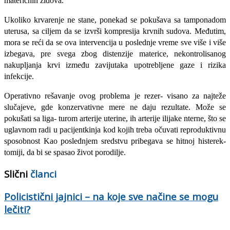
materičnih zidova.
Ukoliko krvarenje ne stane, ponekad se pokušava sa tamponadom
uterusa, sa ciljem da se izvrši kompresija krvnih sudova. Međutim,
mora se reći da se ova intervencija u poslednje vreme sve više i više
izbegava, pre svega zbog distenzije mate­rice, nekontrolisanog
nakupljanja krvi između zavijutaka upotrebljene gaze i rizika
infekcije.
Operativno rešavanje ovog problema je rezer- visano za najteže
slučajeve, gde konzervativne mere ne daju rezultate. Može se
pokušati sa liga- turom arterije uterine, ih arterije ilijake nterne, što se
uglavnom radi u pacijentkinja kod kojih treba očuvati reproduktivnu
sposobnost Kao poslednjem sredstvu pribegava se hitnoj histerek-
tomiji, da bi se spasao život porodilje.
Slični
članci
Policistični jajnici – na koje sve načine se mogu
lečiti?