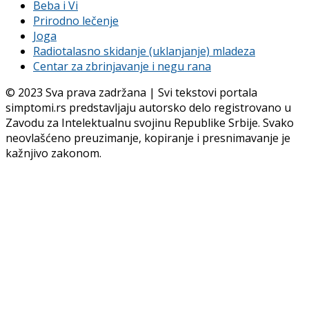
Beba i Vi
Prirodno lečenje
Joga
Radiotalasno skidanje (uklanjanje) mladeza
Centar za zbrinjavanje i negu rana
© 2023 Sva prava zadržana | Svi tekstovi portala
simptomi.rs predstavljaju autorsko delo registrovano u
Zavodu za Intelektualnu svojinu Republike Srbije. Svako
neovlašćeno preuzimanje, kopiranje i presnimavanje je
kažnjivo zakonom.