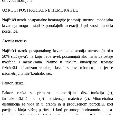
se uvodi morfijum.
UZROCI POSTPARTALNE HEMORAGIJE
Najčešći uzrok postpartalne hemoragije je atonija uterusa, mada jaka
krvarenja mogu nasta­ti iz porođajnih laceracija i pri zaostatku dela
posteljice.
Atonija uterusa
Najčešći uzrok postpartalnog krvarenja je atonija uterusa (u oko
50% slučajeva), na koju treba uvek posumnjati ako materica ostaje
uvećana i razmekšana. Naime u takvim situacija­ma izostaje
fiziološki mehanizam retrakcije krvnih sudova miometrijuma jer se
miometrijum nije’kontrahovao.
Faktori rizika
Faktori rizika su primarna miometrijalna dis- funkcija (a),
farmakološki činioci (b) i distenzija materice (c). Miometralna
disfunkcija se viđa ih u brzom ih u produženom porođaju, kod
pacijent- kinja višeg pariteta i kod prisutnog horioamnio- nitisa.