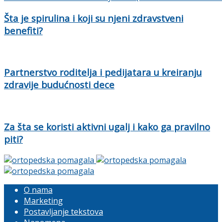
Šta je spirulina i koji su njeni zdravstveni
benefiti?
Partnerstvo roditelja i pedijatara u kreiranju
zdravije budućnosti dece
Za šta se koristi aktivni ugalj i kako ga pravilno
piti?
O nama
Marketing
Postavljanje tekstova