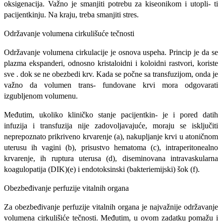
oksigenacija. Važno je smanjiti potrebu za kiseonikom i utopli- ti
pacijentkinju. Na kraju, treba smanjiti stres.
Održavanje volumena cirkulišuće tečnosti
Održavanje volumena cirkulacije je osnova uspeha. Princip je da se
plazma ekspanderi, odnosno kristaloidni i koloidni rastvori, koriste
sve . dok se ne obezbedi krv. Kada se počne sa transfuzijom, onda je
važno da volumen trans- fundovane krvi mora odgovarati
izgubljenom volumenu.
Međutim, ukoliko kliničko stanje pacijentkin- je i pored datih
infuzija i transfuzija nije zadovol­javajuće, moraju se isključiti
neprepoznato prikri­veno krvarenje (a), nakupljanje krvi u atoničnom
uterusu ih vagini (b), prisustvo hematoma (c), intraperitonealno
krvarenje, ih ruptura uterusa (d), diseminovana intravaskularna
koagulopatija (DIK)(e) i endotoksinski (bakteriemijski) šok (f).
Obezbeđivanje perfuzije vitalnih organa
Za obezbeđivanje perfuzije vitalnih organa je najvažnije održavanje
volumena cirkulišiće tečnosti. Međutim, u ovom zadatku pomažu i