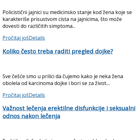
Policistični jajnici su medicinsko stanje kod žena koje se
karakteriše prisustvom cista na jajnicima, što može
dovesti do različitih simptoma...
Pročitaj još
Details
Koliko često treba raditi pregled dojke?
Sve češće smo u prilici da čujemo kako je neka žena
obolela od karcinoma dojke i bori se za život....
Pročitaj još
Details
Važnost lečenja erektilne disfunkcije i seksualni
odnos nakon lečenja