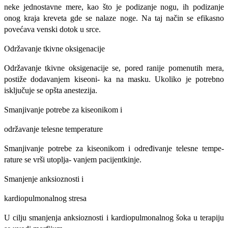
neke jednostavne mere, kao što je podizanje nogu, ih podizanje
onog kraja kreveta gde se nalaze noge. Na taj način se efikasno
povećava venski dotok u srce.
Održavanje tkivne oksigenacije
Održavanje tkivne oksigenacije se, pored rani­je pomenutih mera,
postiže dodavanjem kiseoni- ka na masku. Ukoliko je potrebno
isključuje se opšta anestezija.
Smanjivanje potrebe za kiseonikom i
održavanje telesne temperature
Smanjivanje potrebe za kiseonikom i određivanje telesne tempe-
rature se vrši utoplja- vanjem pacijentkinje.
Smanjenje anksioznosti i
kardiopulmonalnog stresa
U cilju smanjenja anksioznosti i kardiopul­monalnog šoka u terapiju