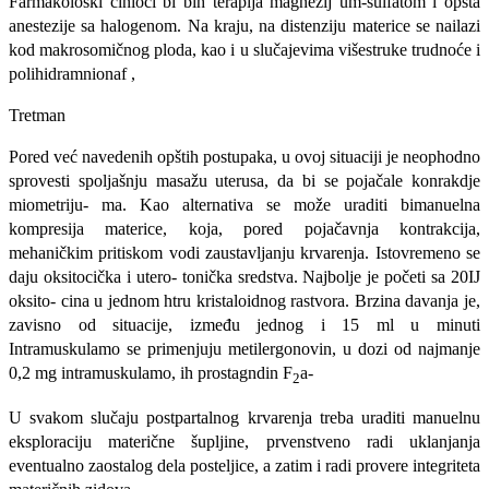
Farmakološki činioci bi bih terapija magne­zij um-sulfatom i opšta
anestezije sa halogenom. Na kraju, na distenziju materice se nailazi
kod makrosomičnog ploda, kao i u slučajevima višestruke trudnoće i
polihidramnionaf ,
Tretman
Pored već navedenih opštih postupaka, u ovoj situaciji je neophodno
sprovesti spoljašnju masažu uterusa, da bi se pojačale konrakdje
miometriju- ma. Kao alternativa se može uraditi bimanuelna
kompresija materice, koja, pored pojačavnja kon­trakcija,
mehaničkim pritiskom vodi zaustavljanju krvarenja. Istovremeno se
daju oksitocička i utero- tonička sredstva. Najbolje je početi sa 20IJ
oksito- cina u jednom htru kristaloidnog rastvora. Brzina davanja je,
zavisno od situacije, između jednog i 15 ml u minuti
Intramuskulamo se primenjuju metilergonovin, u dozi od najmanje
0,2 mg intra­muskulamo, ih prostagndin F
a-
2
U svakom slučaju postpartalnog krvarenja treba uraditi manuelnu
eksploraciju materične šupljine, prvenstveno radi uklanjanja
eventualno zaostalog dela posteljice, a zatim i radi provere integriteta