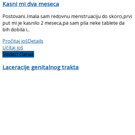
Kasni mi dva meseca
Postovani..Imala sam redovnu menstruaciju do skoro,prvi
put mi je kasnilo 2 meseca,pa sam pila neke tablete da
bih dobila i...
Pročitaj još
Details
Učitaj još
Sledeći članak
Laceracije genitalnog trakta