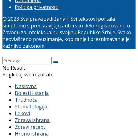
Napomena
Politika privatnosti
© 2023 Sva prava zadržana | Svi tekstovi portala
simptomi.rs predstavljaju autorsko delo registrovano u
Zavodu za Intelektualnu svojinu Republike Srbije. Svako
neovlašćeno preuzimanje, kopiranje i presnimavanje je
kažnjivo zakonom.
No Result
Pogledaj sve rezultate
Naslovna
Bolesti i stanja
Trudnoća
Stomatologija
Lekovi
Zdrava ishrana
Zdravi recepti
Hrono ishrana