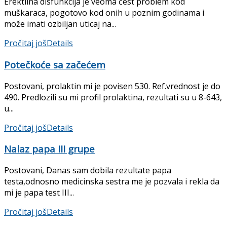
Erektilna disfunkcija je veoma čest problem kod
muškaraca, pogotovo kod onih u poznim godinama i
može imati ozbiljan uticaj na...
Pročitaj još
Details
Potečkoće sa začećem
Postovani, prolaktin mi je povisen 530. Ref.vrednost je do
490. Predlozili su mi profil prolaktina, rezultati su u 8-643,
u...
Pročitaj još
Details
Nalaz papa III grupe
Postovani, Danas sam dobila rezultate papa
testa,odnosno medicinska sestra me je pozvala i rekla da
mi je papa test III...
Pročitaj još
Details