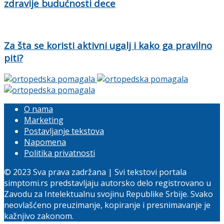
zdravije budućnosti dece
Za šta se koristi aktivni ugalj i kako ga pravilno
piti?
O nama
Marketing
Postavljanje tekstova
Napomena
Politika privatnosti
© 2023 Sva prava zadržana | Svi tekstovi portala
simptomi.rs predstavljaju autorsko delo registrovano u
Zavodu za Intelektualnu svojinu Republike Srbije. Svako
neovlašćeno preuzimanje, kopiranje i presnimavanje je
kažnjivo zakonom.