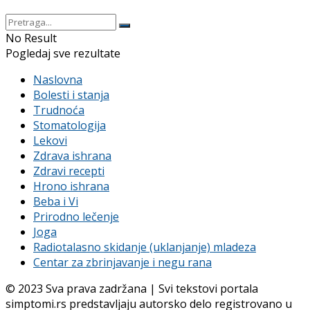
No Result
Pogledaj sve rezultate
Naslovna
Bolesti i stanja
Trudnoća
Stomatologija
Lekovi
Zdrava ishrana
Zdravi recepti
Hrono ishrana
Beba i Vi
Prirodno lečenje
Joga
Radiotalasno skidanje (uklanjanje) mladeza
Centar za zbrinjavanje i negu rana
© 2023 Sva prava zadržana | Svi tekstovi portala
simptomi.rs predstavljaju autorsko delo registrovano u