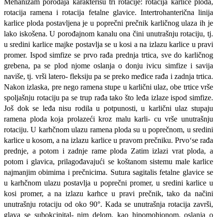
Mehanizam porođaja karakterišu tri rotacije: rota­cija karlice ploda,
rotacija ramena i rotacija fetalne glavice. Intertrohanterična linija
karlice ploda postavljena je u poprečni prečnik karličnog ulaza ih je
lako iskošena. U porođajnom kanalu ona čini unutrašnju rotaciju, tj.
u sredini karlice majke pos­tavlja se u kosi a na izlazu karlice u pravi
promer. Ispod simfize se prvo rađa prednja trtica, sve do karličnog
grebena, pa se plod njome oslanja o donju ivicu simfize i savija
naviše, tj. vrši latero- fleksiju pa se preko međice rađa i zadnja trtica.
Nakon izlaska, pre nego ramena stupe u karlični ulaz, obe trtice vrše
spoljašnju rotaciju pa se trup rađa tako što leđa izlaze ispod simfize.
Još dok se leđa nisu rodila u potpunosti, u karlični ulaz stu­paju
ramena ploda koja prolazeći kroz malu karli- cu vrše unutrašnju
rotaciju. U karhčnom ulazu ramena ploda su u poprečnom, u sredini
karlice u kosom, a na izlazu karlice u pravom prečniku. Prvo‘se rađa
prednje, a potom i zadnje rame ploda Zatim izlazi vrat ploda, a
potom i glavica, prilagođavajući se koštanom sistemu male karlice
najmanjim obimima i prečnicima. Sutura sagitalis fetalne glavice se
u karhčnom ulazu postavlja u poprečni promer, u sredini karlice u
kosi promer, a na izlazu karhce u pravi prečnik, tako da načini
unutrašnju rotaciju od oko 90°. Kada se unutrašnja rotacija završi,
glava se subokcipital- nim delom, kao hipomohionom, oslanja o