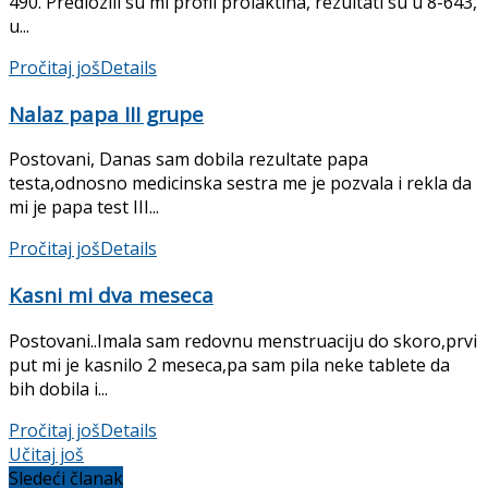
490. Predlozili su mi profil prolaktina, rezultati su u 8-643,
u...
Pročitaj još
Details
Nalaz papa III grupe
Postovani, Danas sam dobila rezultate papa
testa,odnosno medicinska sestra me je pozvala i rekla da
mi je papa test III...
Pročitaj još
Details
Kasni mi dva meseca
Postovani..Imala sam redovnu menstruaciju do skoro,prvi
put mi je kasnilo 2 meseca,pa sam pila neke tablete da
bih dobila i...
Pročitaj još
Details
Učitaj još
Sledeći članak