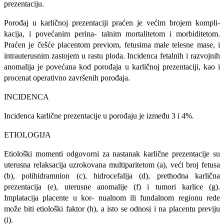
prezentaciju.
Porođaj u karličnoj prezentaciji praćen je većim brojem kompli-
kacija, i povećanim perina- talnim mortalitetom i morbiditetom.
Praćen je češće placentom previom, fetusima male telesne mase, i
intrauterusnim zastojem u rastu ploda. Incidenca fetalnih i razvojnih
anomalija je povećana kod porođaja u karličnoj prezentaciji, kao i
procenat operativno završenih porođaja.
INCIDENCA
Incidenca karlične prezentacije u porođaju je između 3 i 4%.
ETIOLOGIJA
Etiološki momenti odgovorni za nastanak karlične prezentacije su
uterusna relaksacija uzro­kovana multiparitetom (a), veći broj fetusa
(b), polihidramnion (c), hidrocefalija (d), prethodna karlična
prezentacija (e), uterusne anomalije (f) i tumori karlice (g).
Implatacija placente u kor- nualnom ili fundalnom regionu rede
može biti etiološki faktor (h), a isto se odnosi i na placentu previju
(i).