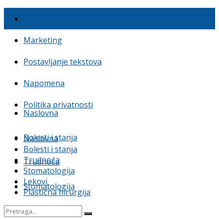
O nama
Marketing
Postavljanje tekstova
Napomena
Politika privatnosti
Naslovna
Bolesti i stanja
Naslovna
Bolesti i stanja
Trudnoća
Trudnoća
Stomatologija
Lekovi
Stomatologija
Plastična hirurgija
Lekovi