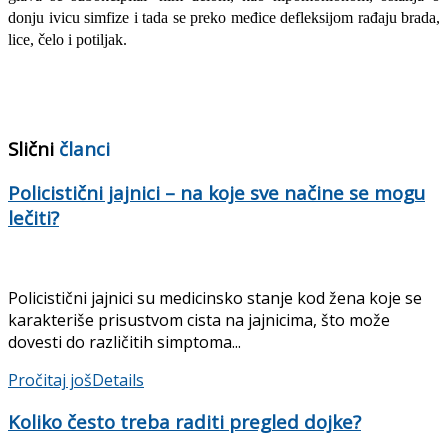
donju ivicu simfize i tada se preko međice defleksijom rađaju brada,
lice, čelo i potiljak.
Slični
članci
Policistični jajnici – na koje sve načine se mogu
lečiti?
Policistični jajnici su medicinsko stanje kod žena koje se
karakteriše prisustvom cista na jajnicima, što može
dovesti do različitih simptoma...
Pročitaj još
Details
Koliko često treba raditi pregled dojke?