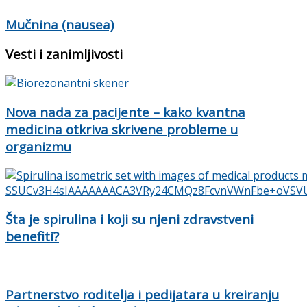
Mučnina (nausea)
Vesti i zanimljivosti
Nova nada za pacijente – kako kvantna
medicina otkriva skrivene probleme u
organizmu
Šta je spirulina i koji su njeni zdravstveni
benefiti?
Partnerstvo roditelja i pedijatara u kreiranju