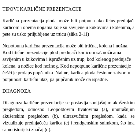
TIPOVI KARLIČNE PREZENTACIJE
Karlična prezentacija ploda može biti potpuna ako fetus prednjači
karlicom i obema nogama koje su savijene u kukovima i kolenima, a
pete su usko priljubljene uz trticu (slika 2-11)
Nepotpuna karlična prezentacija može biti trtična, kolena i nožna.
Kod trtične prezentacije plod prednjači karlicom sa\ nožicama
savijenim u kukovima i ispruženim uz trup, kod kolenog prednjače
kolena, a nožice kod nožnog. Kod nepotpune karlične prezentacije
češći je prolaps pupčanika. Naime, karlica ploda često ne zatvori u
potpunosti karlični ulaz, pa pupčanik može da ispadne.
DIJAGNOZA
Dijagnoza karlične prezentacije se postavlja spoljašnjim akušerskim
pregledom, odnosno Leopoldovim hvatovima (a), unutrašnjim
akušerskim pregledom (b), ultrazvučnim pregle­dom, kada se
vizualizuje prednjačeća karlica (c) i rendgenskim snimkom, što ima
samo istorijski značaj (d).