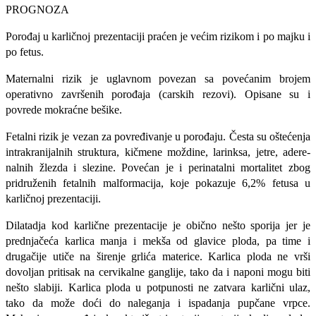
PROGNOZA
Porođaj u karličnoj prezentaciji praćen je većim rizikom i po majku i
po fetus.
Maternalni rizik je uglavnom povezan sa povećanim brojem
operativno završenih porođaja (carskih rezovi). Opisane su i
povrede mokraćne bešike.
Fetalni rizik je vezan za povređivanje u porođaju. Česta su oštećenja
intrakranijalnih struktura, kičmene moždine, larinksa, jetre, adere-
nalnih žlezda i slezine. Povećan je i perinatalni mortalitet zbog
pridruženih fetalnih malformacija, koje pokazuje 6,2% fetusa u
karličnoj prezentaciji.
Dilatadja kod karlične prezentacije je obično nešto sporija jer je
prednjačeća karlica manja i mekša od glavice ploda, pa time i
drugačije utiče na širenje grlića materice. Karlica ploda ne vrši
dovoljan pritisak na cervikalne ganglije, tako da i naponi mogu biti
nešto slabiji. Karlica ploda u potpunosti ne zatvara karlični ulaz,
tako da može doći do naleganja i ispadanja pupčane vrpce.