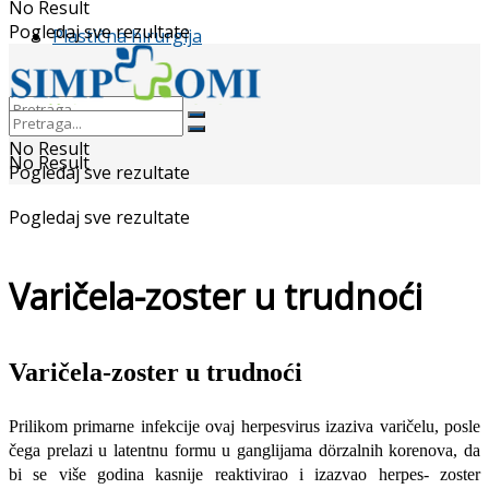
No Result
Pogledaj sve rezultate
Plastična hirurgija
No Result
No Result
Pogledaj sve rezultate
Pogledaj sve rezultate
Varičela-zoster u trudnoći
Varičela-zoster u trudnoći
Prilikom primarne infekcije ovaj herpesvirus izaziva varičelu, posle
čega prelazi u latentnu formu u ganglijama dörzalnih korenova, da
bi se više godina kasnije reaktivirao i izazvao herpes- zoster