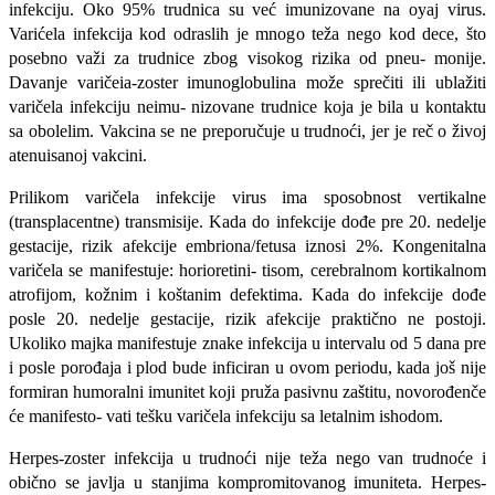
infekciju. Oko 95% trudnica su već imuni­zovane na oyaj virus.
Varićela infekcija kod odraslih je mnogo teža nego kod dece, što
poseb­no važi za trudnice zbog visokog rizika od pneu- monije.
Davanje varičeia-zoster imunoglobulina može sprečiti ili ublažiti
varičela infekciju neimu- nizovane trudnice koja je bila u kontaktu
sa obolelim. Vakcina se ne preporučuje u trudnoći, jer je reč o živoj
atenuisanoj vakcini.
Prilikom varičela infekcije virus ima sposob­nost vertikalne
(transplacentne) transmisije. Kada do infekcije dođe pre 20. nedelje
gestacije, rizik afekcije embriona/fetusa iznosi 2%. Kongenitalna
varičela se manifestuje: horioretini- tisom, cerebralnom kortikalnom
atrofijom, kožnim i koštanim defektima. Kada do infekcije dođe
posle 20. nedelje gestacije, rizik afekcije praktično ne postoji.
Ukoliko majka manifestuje znake infekcija u intervalu od 5 dana pre
i posle porođaja i plod bude inficiran u ovom periodu, kada još nije
formiran humoralni imunitet koji pruža pasivnu zaštitu, novorođenče
će manifesto- vati tešku varičela infekciju sa letalnim ishodom.
Herpes-zoster infekcija u trudnoći nije teža nego van trudnoće i
obično se javlja u stanjima kompromitovanog imuniteta. Herpes-