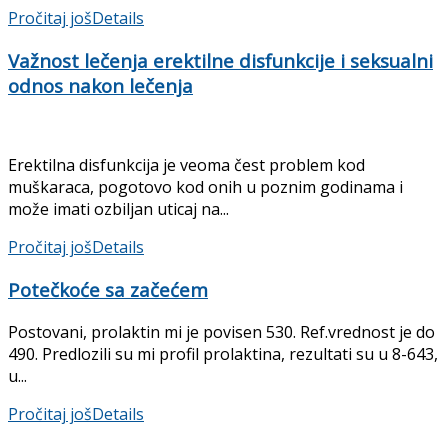
Pročitaj još
Details
Važnost lečenja erektilne disfunkcije i seksualni
odnos nakon lečenja
Erektilna disfunkcija je veoma čest problem kod
muškaraca, pogotovo kod onih u poznim godinama i
može imati ozbiljan uticaj na...
Pročitaj još
Details
Potečkoće sa začećem
Postovani, prolaktin mi je povisen 530. Ref.vrednost je do
490. Predlozili su mi profil prolaktina, rezultati su u 8-643,
u...
Pročitaj još
Details