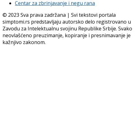
Centar za zbrinjavanje i negu rana
© 2023 Sva prava zadržana | Svi tekstovi portala
simptomi.rs predstavljaju autorsko delo registrovano u
Zavodu za Intelektualnu svojinu Republike Srbije. Svako
neovlašćeno preuzimanje, kopiranje i presnimavanje je
kažnjivo zakonom.