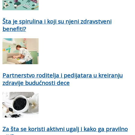
Šta je spirulina i koji su njeni zdravstveni
benefiti?
Partnerstvo roditelja i pedijatara u kreiranju
zdravije budućnosti dece
Za šta se koristi aktivni ugalj i kako ga pravilno