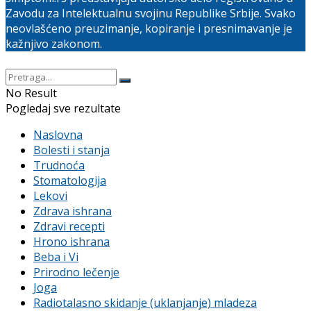
Zavodu za Intelektualnu svojinu Republike Srbije. Svako
neovlašćeno preuzimanje, kopiranje i presnimavanje je
kažnjivo zakonom.
No Result
Pogledaj sve rezultate
Naslovna
Bolesti i stanja
Trudnoća
Stomatologija
Lekovi
Zdrava ishrana
Zdravi recepti
Hrono ishrana
Beba i Vi
Prirodno lečenje
Joga
Radiotalasno skidanje (uklanjanje) mladeza