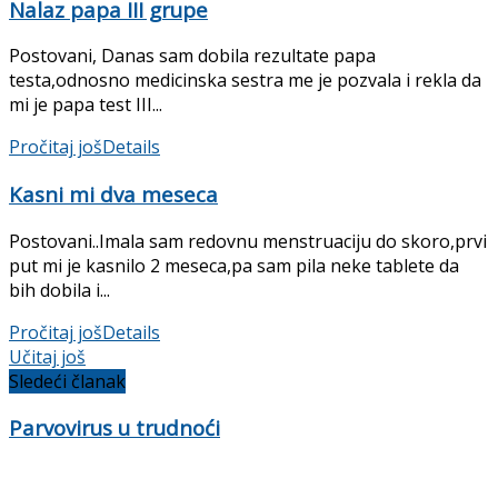
Nalaz papa III grupe
Postovani, Danas sam dobila rezultate papa
testa,odnosno medicinska sestra me je pozvala i rekla da
mi je papa test III...
Pročitaj još
Details
Kasni mi dva meseca
Postovani..Imala sam redovnu menstruaciju do skoro,prvi
put mi je kasnilo 2 meseca,pa sam pila neke tablete da
bih dobila i...
Pročitaj još
Details
Učitaj još
Sledeći članak
Parvovirus u trudnoći