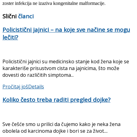
zoster infekcija ne izaziva kongenitalne malformacije.
Slični
članci
Policistični jajnici – na koje sve načine se mogu
lečiti?
Policistični jajnici su medicinsko stanje kod žena koje se
karakteriše prisustvom cista na jajnicima, što može
dovesti do različitih simptoma...
Pročitaj još
Details
Koliko često treba raditi pregled dojke?
Sve češće smo u prilici da čujemo kako je neka žena
obolela od karcinoma dojke i bori se za život....