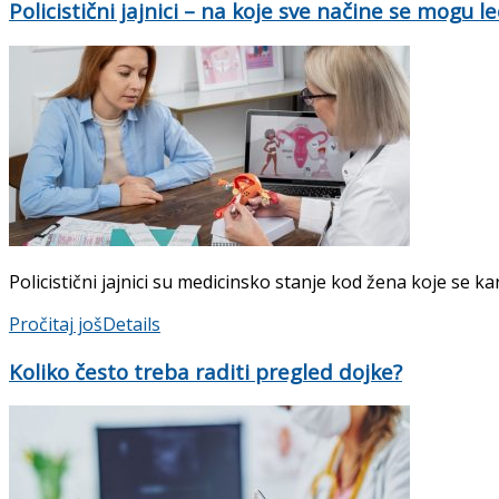
Policistični jajnici – na koje sve načine se mogu leč
Policistični jajnici su medicinsko stanje kod žena koje se ka
Pročitaj još
Details
Koliko često treba raditi pregled dojke?