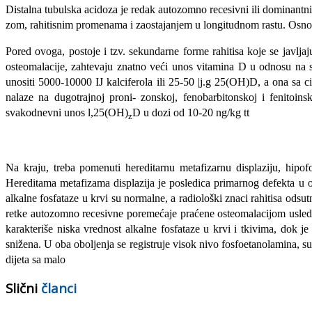
Distalna tubulska acidoza je redak autozomno recesivni ili domi­nantn
zom, rahitisnim promenama i zaostajanjem u longitudnom rastu. Osnovu
Pored ovoga, postoje i tzv. sekundarne forme rahitisa koje se jav­lj
osteomalacije, zahtevaju znatno veći unos vitamina D u odnosu na
unositi 5000-10000 IJ kalciferola ili 25-50 |j.g 25(OH)D, a ona sa
nalaze na dugotrajnoj proni- zonskoj, fenobarbitonskoj i fenitoins
svakodnevni unos l,25(OH)
D u dozi od 10-20 ng/kg tt
z
Na kraju, treba pomenuti hereditarnu metafizarnu displaziju, hipof
Hereditama metafizama displazija je posledica primar­nog defekta u o
alkalne fosfataze u krvi su normalne, a radio­loški znaci rahitisa od
retke autozomno recesivne pore­mećaje praćene osteomalacijom usled ne
karakteriše niska vrednost alkalne fosfataze u krvi i tkivima, dok je
snižena. U oba oboljenja se registruje visok nivo fosfoetanolamina, sup
dijeta sa malo
Slični
članci