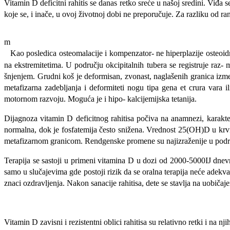
Vitamin D deficitni rahitis se danas retko sreće u našoj sredini. Vi
koje se, i inače, u ovoj životnoj dobi ne preporučuje. Za razliku od ran
m
Kao posledica osteomalacije i kompenzator- ne hiperplazije osteoidno
na ekstremitetima. U području okcipitalnih tubera se registruje raz- 
šnjenjem. Grudni koš je deformisan, zvonast, naglašenih granica izme
metafizarna zadebljanja i deformiteti nogu tipa gena et crura vara il
motornom razvoju. Moguća je i hipo- kalcijemijska tetanija.
Dijagnoza vitamin D deficitnog rahitisa počiva na anamnezi, karakter
normalna, dok je fosfatemija često snižena. Vrednost 25(OH)D u krvi j
metafizarnom grani­com. Rendgenske promene su najizraženije u područ
Terapija se sastoji u primeni vitamina D u dozi od 2000-5000IJ dnev
samo u slučajevima gde postoji rizik da se oralna terapija neće adekva
znaci ozdravljenja. Nakon sanacije rahitisa, dete se stavlja na uobičaje
Vitamin D zavisni i rezistentni oblici rahitisa su relativno retki i na 