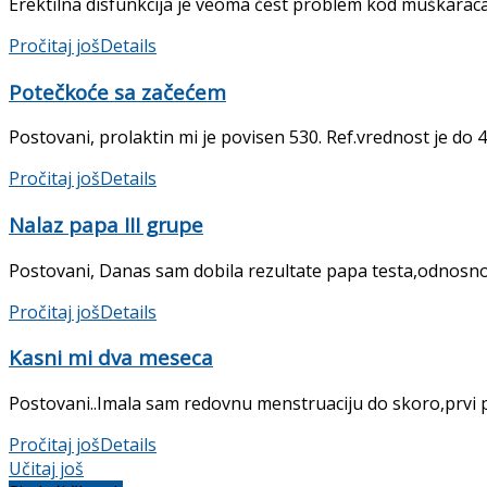
Erektilna disfunkcija je veoma čest problem kod muškaraca
Pročitaj još
Details
Potečkoće sa začećem
Postovani, prolaktin mi je povisen 530. Ref.vrednost je do 490
Pročitaj još
Details
Nalaz papa III grupe
Postovani, Danas sam dobila rezultate papa testa,odnosno me
Pročitaj još
Details
Kasni mi dva meseca
Postovani..Imala sam redovnu menstruaciju do skoro,prvi put
Pročitaj još
Details
Učitaj još