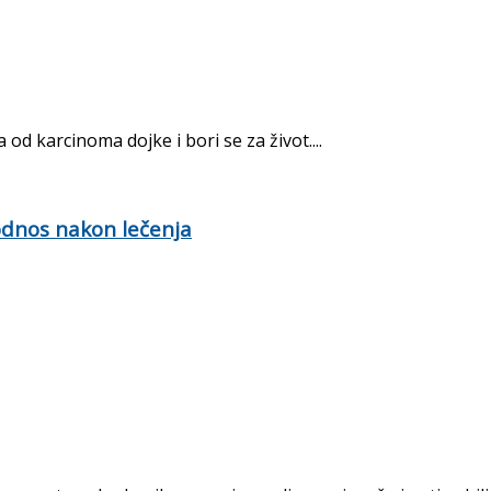
od karcinoma dojke i bori se za život....
 odnos nakon lečenja