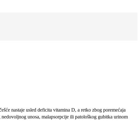
jčešće nastaje usled deficita vitamina D, a retko zbog poremećaja
vog nedovoljnog unosa, malapsorpcije ili patološkog gubitka urinom