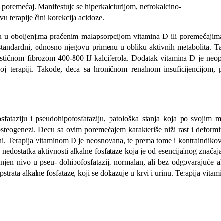
i poremećaj. Manifestuje se hiperkalciurijom, nefrokalcino-
 terapije čini korekcija acidoze.
aju u oboljenjima praćenim malapsorpcijom vitamina D ili pore­mećajima
 standardni, odnosno njegovu primenu u obliku aktivnih metabolita. 
 cističnom fibrozom 400-800 IJ kalciferola. Dodatak vitamina D je neo
koj terapiji. Takođe, deca sa hroničnom renalnom insuficijencijom, po
osfataziju i pseudohipofosfataziju, patološka stanja koja po svojim m
steogenezi. Decu sa ovim poremećajem karakteriše niži rast i deformite
sutni. Terapija vitaminom D je neosnovana, te prema tome i kontraindikov
dostatka aktivnosti alkal­ne fosfataze koja je od esencijalnog značaja z
 njen nivo u pseu- dohipofosfataziji normalan, ali bez odgovarajuće ak
stra­ta alkalne fosfataze, koji se dokazuje u krvi i urinu. Terapija vita