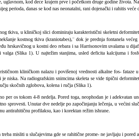
đa se, uglavnom, kod dece krajem prve i početkom druge godine života. N
ijeg perioda, danas se kod nas neonatalni, rani dojenački i rahitis veće 
g tkiva, u kliničkoj slici dominiraju karakteristični skeletni deformit
–
mekšanje kostnog tkiva (kraniotabes),
dok je prednja fontanela većeg p
đu hrskavičnog u kostni deo rebara i sa Harrisonovim uvalama u dijafr
i valga (Slika 1). U najtežim stanji­ma, usled deficita kalcijuma i fosf
ističnom kli­ničkom nalazu i povišenoj vrednosti alkalne fos- fataze 
e niska. Na radiografskim snim­cima skeleta se vide tipični deformiteti
ju skočnih zglo­bova, kolena i ručja (Slika 1).
no per os tokom 4-8 nedelja. Pored toga, neophodan je i ade­kvatan un
tno sprovesti. Unutar dve nedelje po započinjanju lečenja, u većini sluča
nu antirahitičnu profi­laksu, kao i korektan režim ishrane.
njih treba misliti u slučajevima gde se rahitične prome- ne javljaju i pore