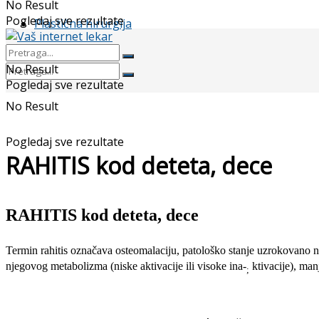
No Result
Pogledaj sve rezultate
Plastična hirurgija
No Result
Pogledaj sve rezultate
No Result
Pogledaj sve rezultate
RAHITIS kod deteta, dece
RAHITIS kod deteta, dece
Termin rahitis označava osteomalaciju, patološko stanje uzro­kovano ne
njegovog metabolizma (niske aktivacije ili visoke ina-
ktivacije), man
;