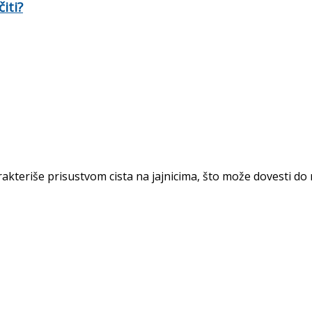
iti?
rakteriše prisustvom cista na jajnicima, što može dovesti do r