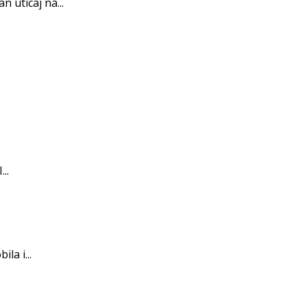
 uticaj na...
..
la i...