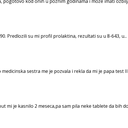
, pogotovo kod onih u poznim godinama i može imati ozbiljan
. Predlozili su mi profil prolaktina, rezultati su u 8-643, u...
dicinska sestra me je pozvala i rekla da mi je papa test III.
 mi je kasnilo 2 meseca,pa sam pila neke tablete da bih dobi