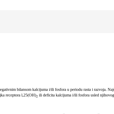
gativnim bilansom kalcijuma i/ili fosfora u periodu rasta i razvoja. Na
jka receptora l,25(OH)
ili deficita kalcijuma i/ili fosfora usled njiho
2