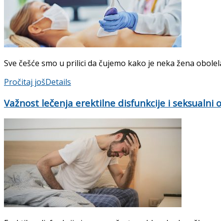
Sve češće smo u prilici da čujemo kako je neka žena obolela 
Pročitaj još
Details
Važnost lečenja erektilne disfunkcije i seksualni