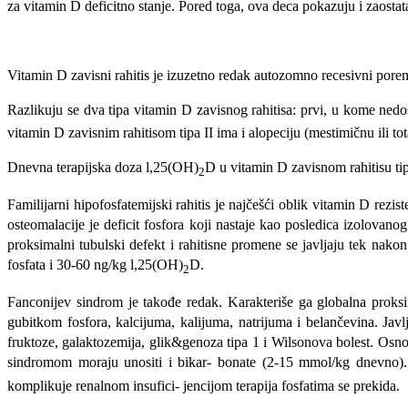
za vitamin D deficitno stanje. Pored toga, ova deca pokazuju i zaostat
Vitamin D zavisni rahitis je izuzetno redak autozomno recesivni porem
Razlikuju se dva tipa vitamin D zavisnog rahiti­sa: prvi, u kome ned
vitamin D zavisnim rahitisom tipa II ima i alopeciju (mestimičnu ili tot
Dnevna terapijska doza l,25(OH)
D u vitamin D zavisnom rahitisu tipa
2
Familijarni hipofosfatemijski rahitis je najčešći oblik vitamin D re
osteomalacije je deficit fosfora koji nastaje kao posledica izolovan
proksimalni tubulski defekt i rahitisne promene se javljaju tek nak
fosfata i 30-60 ng/kg l,25(OH)
D.
2
Fanconijev sindrom je takođe redak. Karakteriše ga globalna proks
gubitkom fosfora, kalcijuma, kalijuma, natrijuma i belančevina. Javlj
fruktoze, galaktozemija, glik&genoza tipa 1 i Wilsonova bolest. Osnov
sindromom moraju unositi i bikar- bonate (2-15 mmol/kg dnevno). O
komplikuje renalnom insufici- jencijom terapija fosfatima se prekida.