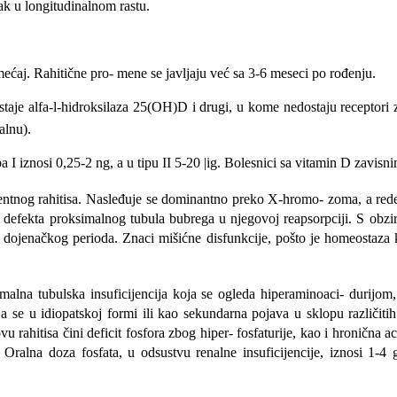
ak u longitudinal­nom rastu.
ećaj. Rahitične pro- mene se javljaju već sa 3-6 meseci po rođenju.
ostaje alfa-l-hidroksilaza 25(OH)D i drugi, u kome nedostaju receptori
alnu).
 I iznosi 0,25-2 ng, a u tipu II 5-20 |ig. Bolesnici sa vitamin D zavisni
zistentnog rahiti­sa. Nasleđuje se dominantno preko X-hromo- zoma, a re
og defekta proksimalnog tubula bubrega u njegovoj reapsorpciji. S obzir
on dojenačkog perio­da. Znaci mišićne disfunkcije, pošto je homeostaz
imalna tubulska insuficijencija koja se ogleda hiperaminoaci- durijo
a se u idiopatskoj formi ili kao sekundarna pojava u sklopu različitih o
u rahitisa čini deficit fosfora zbog hiper- fosfaturije, kao i hronična 
ralna doza fosfata, u odsustvu renalne insuficijencije, iznosi 1-4 