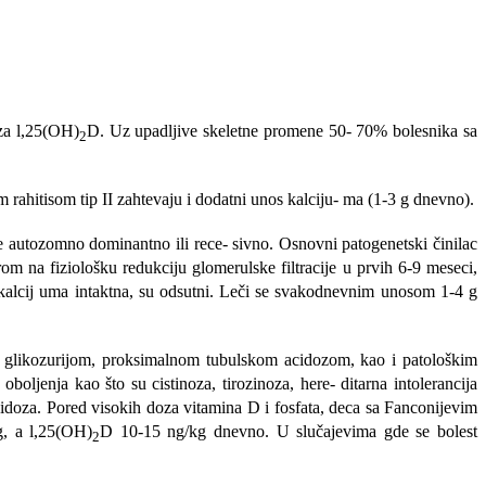
 za l,25(OH)
D. Uz upadljive skeletne promene 50- 70% bolesnika sa
2
m rahitisom tip II zahtevaju i dodatni unos kalciju- ma (1-3 g dnevno).
de autozomno dominantno ili rece- sivno. Osnovni patogenetski činilac
om na fiziološku redukciju glomerulske filtracije u prvih 6-9 meseci,
a kalcij uma intaktna, su odsutni. Leči se svakodnevnim unosom 1-4 g
m, glikozurijom, proksimalnom tubulskom acidozom, kao i patološkim
boljenja kao što su cistinoza, tirozinoza, here- ditarna intolerancija
acidoza. Pored visokih doza vitamina D i fosfata, deca sa Fanconijevim
g, a l,25(OH)
D 10-15 ng/kg dnevno. U slučajevima gde se bolest
2