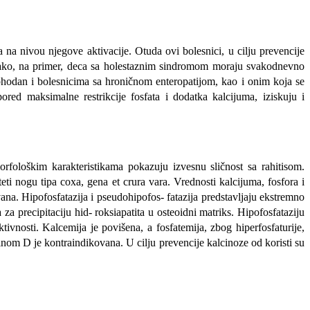
 na nivou njegove aktivacije. Otuda ovi bolesnici, u cilju prevencije
Tako, na primer, deca sa holestaznim sindromom moraju svakodnevno
phodan i bolesnicima sa hroničnom enteropatijom, kao i onim koja se
red maksimalne restrik­cije fosfata i dodatka kalcijuma, iziskuju i
orfološkim karakteristikama pokazuju izvesnu sličnost sa rahitisom.
ti nogu tipa coxa, gena et crura vara. Vrednosti kalcijuma, fosfora i
ana. Hipofosfatazija i pseudohipofos- fatazija predstavljaju ekstremno
a precipitaciju hid- roksiapatita u osteoidni matriks. Hipofosfataziju
tivnosti. Kalcemija je povišena, a fosfatemija, zbog hiperfosfaturije,
­minom D je kontraindikovana. U cilju prevencije kalcinoze od koristi su