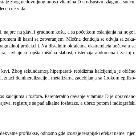
astaje zbog nedovoljnog unosa vitami­na D u odsustvu izlaganja suncu,
dece i ne viđa.
eti, najpre na glavi i grudnom košu, a sa početkom oslanjanja na noge i
romera ili kasni sa zatvaranjem. Mlečna denticija se odvija sa zaka­
agmalnoj projekciji. Na distalnim okrajci­ma ekstremiteta uočavaju se
ora, javljaju se opšta mišićna slabost, distenzija abdomena i zastoj u
u krvi. Zbog sekundarnog hiperparati- reoidizma kalcijemija je obično
, znaci demineralizacije i metafizarna zadebljanja sa širokom epifizo-
os kalcijuma i fosfora. Parenteralno davanje vitamina D je opravdano
jeva, registruje se pad alkalne fosfataze, a ubrzo potom i radiografski
d adekvatne profilakse, odnosno gde izostaje terapijski efekat name- njen