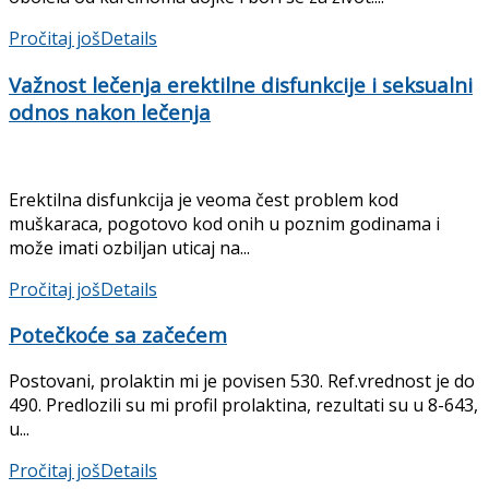
Pročitaj još
Details
Važnost lečenja erektilne disfunkcije i seksualni
odnos nakon lečenja
Erektilna disfunkcija je veoma čest problem kod
muškaraca, pogotovo kod onih u poznim godinama i
može imati ozbiljan uticaj na...
Pročitaj još
Details
Potečkoće sa začećem
Postovani, prolaktin mi je povisen 530. Ref.vrednost je do
490. Predlozili su mi profil prolaktina, rezultati su u 8-643,
u...
Pročitaj još
Details