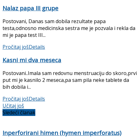
Nalaz papa III grupe
Postovani, Danas sam dobila rezultate papa
testa,odnosno medicinska sestra me je pozvala i rekla da
mi je papa test III...
Pročitaj još
Details
Kasni mi dva meseca
Postovani..Imala sam redovnu menstruaciju do skoro,prvi
put mi je kasnilo 2 meseca,pa sam pila neke tablete da
bih dobila i...
Pročitaj još
Details
Učitaj još
Sledeći članak
Inperforirani himen (hymen imperforatus)