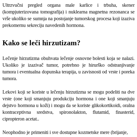
Ultrzvučni pregled organa male karlice i trbuha, skener
(kompjuterizovana tomografija) i nuklearna magnetna rezonanca se
vrše ukoliko se sumnja na postojanje tumorskog procesa koji izaziva
prekomernu sekreciju navedenih hormona.
Kako se leči hirzutizam?
Lečenje hirzutizma obuhvata lečenje osnovne bolesti koja se nalazi.
Ukoliko je izazivač tumor, potrebno je hirurško odstranjivanje
tumora i eventualna dopunska terapija, u zavisnosti od vrste i poreka
tumora.
Lekovi koji se koriste u lečenju hirzutizma se mogu podeliti na dve
vrste (one koji smanjuju produkciju hormona i one koji smanjuju
dejstvo hormona u koži) i mogu da se koriste glikokortikoidi, oralna
kontraceptivna sredstva, spironolakton, flutamid, finasterid,
cipropteron acetat..
Neophodno je primeniti i sve dostupne kozmetske mere (brijanje,