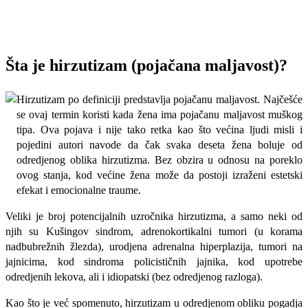
Šta je hirzutizam (pojačana maljavost)?
Hirzutizam po definiciji predstavlja pojačanu maljavost. Najčešće
se ovaj termin koristi kada žena ima pojačanu maljavost muškog
tipa. Ova pojava i nije tako retka kao što većina ljudi misli i
pojedini autori navode da čak svaka deseta žena boluje od
odredjenog oblika hirzutizma. Bez obzira u odnosu na poreklo
ovog stanja, kod većine žena može da postoji izraženi estetski
efekat i emocionalne traume.
Veliki je broj potencijalnih uzročnika hirzutizma, a samo neki od
njih su Kušingov sindrom, adrenokortikalni tumori (u korama
nadbubrežnih žlezda), urodjena adrenalna hiperplazija, tumori na
jajnicima, kod sindroma policističnih jajnika, kod upotrebe
odredjenih lekova, ali i idiopatski (bez odredjenog razloga).
Kao što je već spomenuto, hirzutizam u odredjenom obliku pogadja