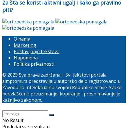
Za šta se koristi aktivni ugalj i kako ga pravilno
piti?
O nama
Marketing
Postavljanje tekstova
Napomena
Politika privatnosti
© 2023 Sva prava zadržana | Svi tekstovi portala
simptomi.rs predstavljaju autorsko delo registrovano u
Zavodu za Intelektualnu svojinu Republike Srbije. Svako
neovlašćeno preuzimanje, kopiranje i presnimavanje je
kažnjivo zakonom.
No Result
Pogledaj sve rezultate