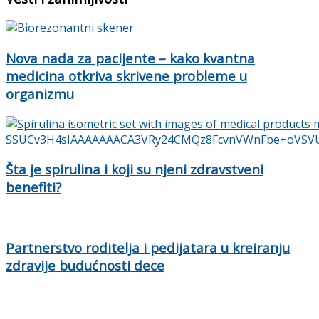
Nova nada za pacijente – kako kvantna
medicina otkriva skrivene probleme u
organizmu
Šta je spirulina i koji su njeni zdravstveni
benefiti?
Partnerstvo roditelja i pedijatara u kreiranju
zdravije budućnosti dece