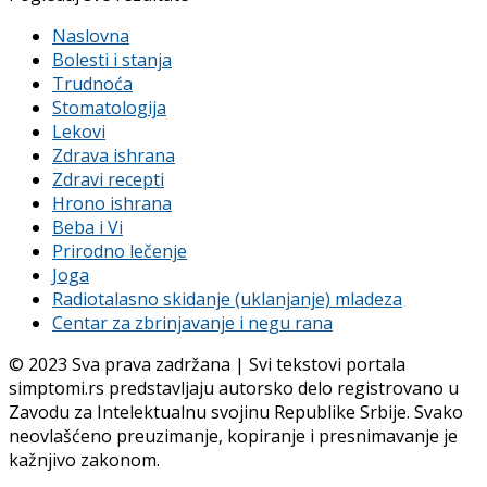
Naslovna
Bolesti i stanja
Trudnoća
Stomatologija
Lekovi
Zdrava ishrana
Zdravi recepti
Hrono ishrana
Beba i Vi
Prirodno lečenje
Joga
Radiotalasno skidanje (uklanjanje) mladeza
Centar za zbrinjavanje i negu rana
© 2023 Sva prava zadržana | Svi tekstovi portala
simptomi.rs predstavljaju autorsko delo registrovano u
Zavodu za Intelektualnu svojinu Republike Srbije. Svako
neovlašćeno preuzimanje, kopiranje i presnimavanje je
kažnjivo zakonom.