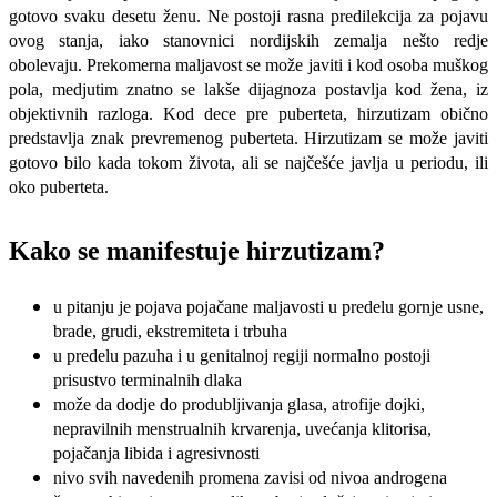
gotovo svaku desetu ženu. Ne postoji rasna predilekcija za pojavu
ovog stanja, iako stanovnici nordijskih zemalja nešto redje
obolevaju. Prekomerna maljavost se može javiti i kod osoba muškog
pola, medjutim znatno se lakše dijagnoza postavlja kod žena, iz
objektivnih razloga. Kod dece pre puberteta, hirzutizam obično
predstavlja znak prevremenog puberteta. Hirzutizam se može javiti
gotovo bilo kada tokom života, ali se najčešće javlja u periodu, ili
oko puberteta.
Kako se manifestuje hirzutizam?
u pitanju je pojava pojačane maljavosti u predelu gornje usne,
brade, grudi, ekstremiteta i trbuha
u predelu pazuha i u genitalnoj regiji normalno postoji
prisustvo terminalnih dlaka
može da dodje do produbljivanja glasa, atrofije dojki,
nepravilnih menstrualnih krvarenja, uvećanja klitorisa,
pojačanja libida i agresivnosti
nivo svih navedenih promena zavisi od nivoa androgena