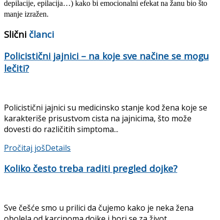
depilacije, epilacija…) kako bi emocionalni efekat na žanu bio što
manje izražen.
Slični
članci
Policistični jajnici – na koje sve načine se mogu
lečiti?
Policistični jajnici su medicinsko stanje kod žena koje se
karakteriše prisustvom cista na jajnicima, što može
dovesti do različitih simptoma...
Pročitaj još
Details
Koliko često treba raditi pregled dojke?
Sve češće smo u prilici da čujemo kako je neka žena
obolela od karcinoma dojke i bori se za život....