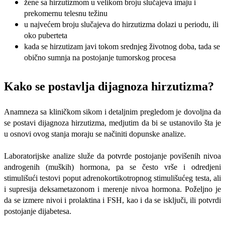
žene sa hirzutizmom u velikom broju slučajeva imaju i
prekomernu telesnu težinu
u najvećem broju slučajeva do hirzutizma dolazi u periodu, ili
oko puberteta
kada se hirzutizam javi tokom srednjeg životnog doba, tada se
obično sumnja na postojanje tumorskog procesa
Kako se postavlja dijagnoza hirzutizma?
Anamneza sa kliničkom sikom i detaljnim pregledom je dovoljna da
se postavi dijagnoza hirzutizma, medjutim da bi se ustanovilo šta je
u osnovi ovog stanja moraju se načiniti dopunske analize.
Laboratorijske analize služe da potvrde postojanje povišenih nivoa
androgenih (muških) hormona, pa se često vrše i odredjeni
stimulišući testovi poput adrenokortikotropnog stimulišućeg testa, ali
i supresija deksametazonom i merenje nivoa hormona. Poželjno je
da se izmere nivoi i prolaktina i FSH, kao i da se isključi, ili potvrdi
postojanje dijabetesa.