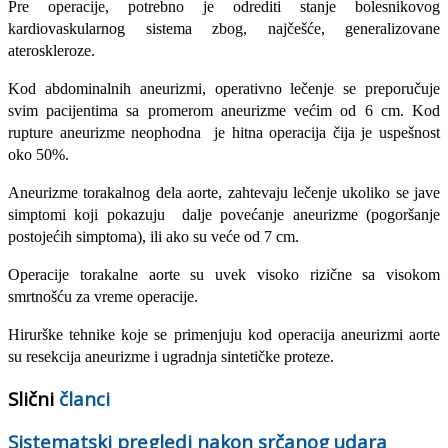
Pre operacije, potrebno je odrediti stanje bolesnikovog
kardiovaskularnog sistema zbog, najčešće, generalizovane
ateroskleroze.
Kod abdominalnih aneurizmi, operativno lečenje se preporučuje
svim pacijentima sa promerom aneurizme većim od 6 cm. Kod
rupture aneurizme neophodna je hitna operacija čija je uspešnost
oko 50%.
Aneurizme torakalnog dela aorte, zahtevaju lečenje ukoliko se jave
simptomi koji pokazuju dalje povećanje aneurizme (pogoršanje
postojećih simptoma), ili ako su veće od 7 cm.
Operacije torakalne aorte su uvek visoko rizične sa visokom
smrtnošću za vreme operacije.
Hirurške tehnike koje se primenjuju kod operacija aneurizmi aorte
su resekcija aneurizme i ugradnja sintetičke proteze.
Slični
članci
Sistematski pregledi nakon srčanog udara