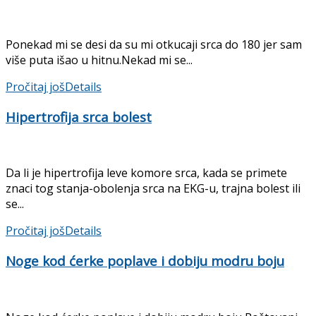
Ponekad mi se desi da su mi otkucaji srca do 180 jer sam
više puta išao u hitnu.Nekad mi se...
Pročitaj još
Details
Hipertrofija srca bolest
Da li je hipertrofija leve komore srca, kada se primete
znaci tog stanja-obolenja srca na EKG-u, trajna bolest ili
se...
Pročitaj još
Details
Noge kod ćerke poplave i dobiju modru boju