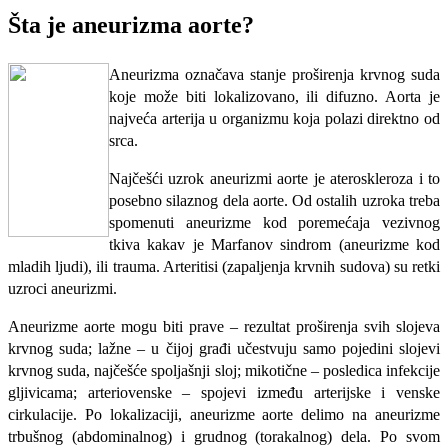
Šta je aneurizma aorte?
Aneurizma označava stanje proširenja krvnog suda
koje može biti lokalizovano, ili difuzno. Aorta je
najveća arterija u organizmu koja polazi direktno od
srca.
Najčešći uzrok aneurizmi aorte je ateroskleroza i to
posebno silaznog dela aorte. Od ostalih uzroka treba
spomenuti aneurizme kod poremećaja vezivnog
tkiva kakav je Marfanov sindrom (aneurizme kod
mladih ljudi), ili trauma. Arteritisi (zapaljenja krvnih sudova) su retki
uzroci aneurizmi.
Aneurizme aorte mogu biti prave – rezultat proširenja svih slojeva
krvnog suda; lažne – u čijoj građi učestvuju samo pojedini slojevi
krvnog suda, najčešće spoljašnji sloj; mikotične – posledica infekcije
gljivicama; arteriovenske – spojevi između arterijske i venske
cirkulacije. Po lokalizaciji, aneurizme aorte delimo na aneurizme
trbušnog (abdominalnog) i grudnog (torakalnog) dela. Po svom