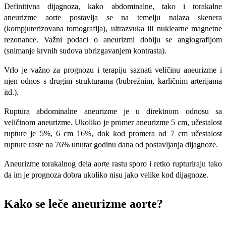
Definitivna dijagnoza, kako abdominalne, tako i torakalne
aneurizme aorte postavlja se na temelju nalaza skenera
(kompjuterizovana tomografija), ultrazvuka ili nuklearne magnetne
rezonance. Važni podaci o aneurizmi dobiju se angiografijom
(snimanje krvnih sudova ubrizgavanjem kontrasta).
Vrlo je važno za prognozu i terapiju saznati veličinu aneurizme i
njen odnos s drugim strukturama (bubrežnim, karličnim arterijama
itd.).
Ruptura abdominalne aneurizme je u direktnom odnosu sa
veličinom aneurizme. Ukoliko je promer aneurizme 5 cm, učestalost
rupture je 5%, 6 cm 16%, dok kod promera od 7 cm učestalost
rupture raste na 76% unutar godinu dana od postavljanja dijagnoze.
Aneurizme torakalnog dela aorte rastu sporo i retko rupturiraju tako
da im je prognoza dobra ukoliko nisu jako velike kod dijagnoze.
Kako se leče aneurizme aorte?