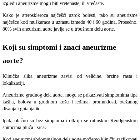
izgledu aneurizme mogu biti vretenaste, ili vrećaste.
Kako je ateroskleroza najčešći uzrok bolesti, tako su aneurizme
najčešće kod muškaraca u uzrastu između 40 i 60 godina. Prosečno,
80% svih aneurizmi aorte javlja se u trbušnom delu aorte.
Koji su simptomi i znaci aneurizme
aorte?
Klinička slika aneurizme zavisi od veličine, brzine rasta i
lokalizaciji.
Aneurizme grudnog dela aorte, mogu se prikazivati simptomima tipa
kašlja, bolova u grudnom košu i leđima, promuklosti, otežanog
disanja i gutanja itd.
Ipak, obično su bez simptoma i otkriju se rutinskim Rendgenskim
snimcima pluća i srca.
Kod aneurizmi abdominalnog dela aorte možemo klinički razlikovati