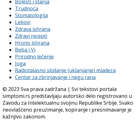
Bolesti i stanja
Trudnoća
Stomatologija
Lekovi
Zdrava ishrana
Zdravi recepti
Hrono ishrana
Beba i Vi
Prirodno lečenje
Joga
Radiotalasno skidanje (uklanjanje) mladeza
Centar za zbrinjavanje i negu rana
© 2023 Sva prava zadržana | Svi tekstovi portala
simptomi.rs predstavljaju autorsko delo registrovano u
Zavodu za Intelektualnu svojinu Republike Srbije. Svako
neovlašćeno preuzimanje, kopiranje i presnimavanje je
kažnjivo zakonom.