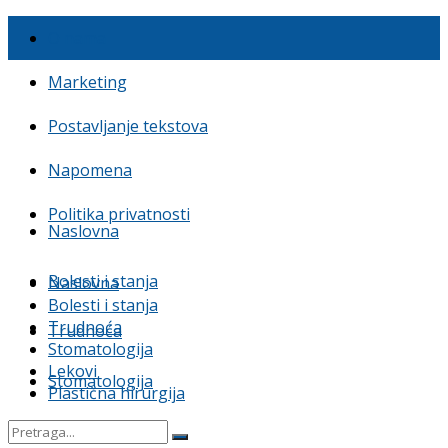
O nama
Marketing
Postavljanje tekstova
Napomena
Politika privatnosti
Naslovna
Bolesti i stanja
Naslovna
Bolesti i stanja
Trudnoća
Trudnoća
Stomatologija
Lekovi
Stomatologija
Plastična hirurgija
Lekovi