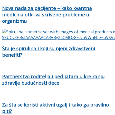
Nova nada za pacijente – kako kvantna
medicina otkriva skrivene probleme u
organizmu
Šta je spirulina i koji su njeni zdravstveni
benefiti?
Partnerstvo roditelja i pedijatara u kreiranju
zdravije budućnosti dece
Za šta se koristi aktivni ugalj i kako ga pravilno
piti?