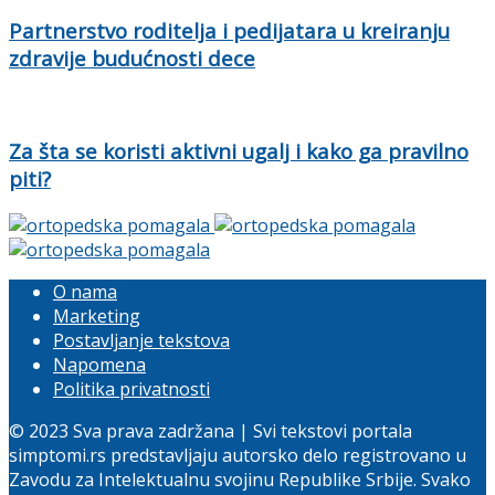
Partnerstvo roditelja i pedijatara u kreiranju
zdravije budućnosti dece
Za šta se koristi aktivni ugalj i kako ga pravilno
piti?
O nama
Marketing
Postavljanje tekstova
Napomena
Politika privatnosti
© 2023 Sva prava zadržana | Svi tekstovi portala
simptomi.rs predstavljaju autorsko delo registrovano u
Zavodu za Intelektualnu svojinu Republike Srbije. Svako