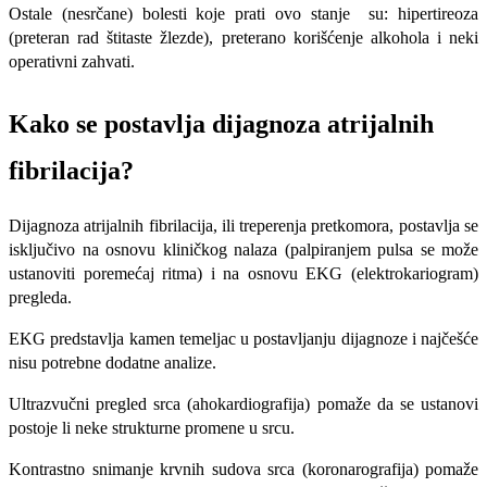
Ostale (nesrčane) bolesti koje prati ovo stanje su: hipertireoza
(preteran rad štitaste žlezde), preterano korišćenje alkohola i neki
operativni zahvati.
Kako se postavlja dijagnoza atrijalnih
fibrilacija?
Dijagnoza atrijalnih fibrilacija, ili treperenja pretkomora, postavlja se
isključivo na osnovu kliničkog nalaza (palpiranjem pulsa se može
ustanoviti poremećaj ritma) i na osnovu EKG (elektrokariogram)
pregleda.
EKG predstavlja kamen temeljac u postavljanju dijagnoze i najčešće
nisu potrebne dodatne analize.
Ultrazvučni pregled srca (ahokardiografija) pomaže da se ustanovi
postoje li neke strukturne promene u srcu.
Kontrastno snimanje krvnih sudova srca (koronarografija) pomaže