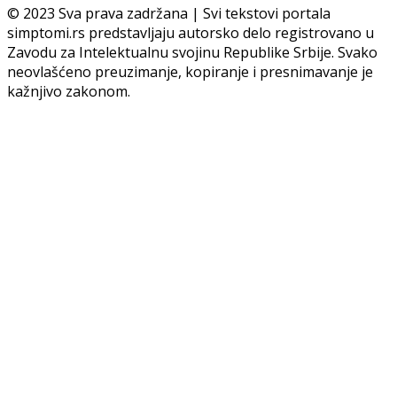
© 2023 Sva prava zadržana | Svi tekstovi portala
simptomi.rs predstavljaju autorsko delo registrovano u
Zavodu za Intelektualnu svojinu Republike Srbije. Svako
neovlašćeno preuzimanje, kopiranje i presnimavanje je
kažnjivo zakonom.