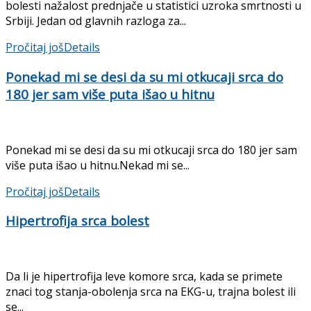
bolesti nažalost prednjače u statistici uzroka smrtnosti u
Srbiji. Jedan od glavnih razloga za...
Pročitaj još
Details
Ponekad mi se desi da su mi otkucaji srca do
180 jer sam više puta išao u hitnu
Ponekad mi se desi da su mi otkucaji srca do 180 jer sam
više puta išao u hitnu.Nekad mi se...
Pročitaj još
Details
Hipertrofija srca bolest
Da li je hipertrofija leve komore srca, kada se primete
znaci tog stanja-obolenja srca na EKG-u, trajna bolest ili
se...