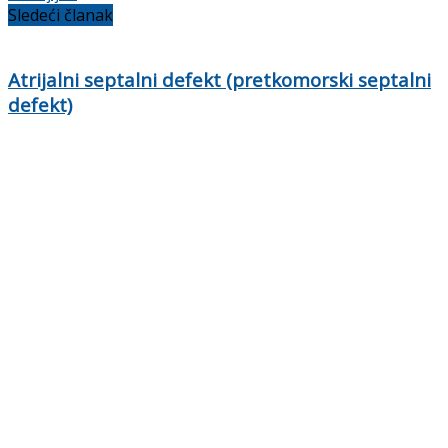
Sledeći članak
Atrijalni septalni defekt (pretkomorski septalni
defekt)