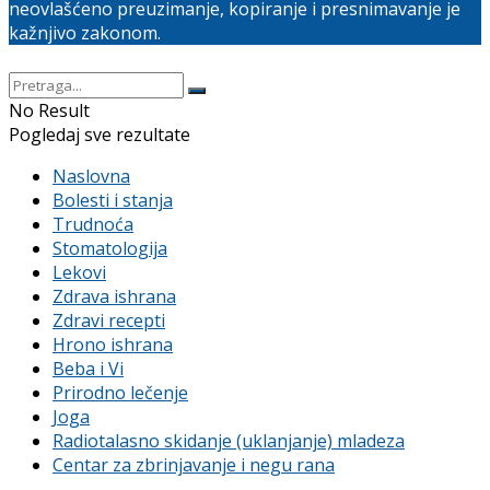
neovlašćeno preuzimanje, kopiranje i presnimavanje je
kažnjivo zakonom.
No Result
Pogledaj sve rezultate
Naslovna
Bolesti i stanja
Trudnoća
Stomatologija
Lekovi
Zdrava ishrana
Zdravi recepti
Hrono ishrana
Beba i Vi
Prirodno lečenje
Joga
Radiotalasno skidanje (uklanjanje) mladeza
Centar za zbrinjavanje i negu rana