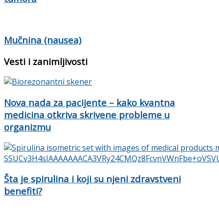
Mučnina (nausea)
Vesti i zanimljivosti
Nova nada za pacijente – kako kvantna
medicina otkriva skrivene probleme u
organizmu
Šta je spirulina i koji su njeni zdravstveni
benefiti?