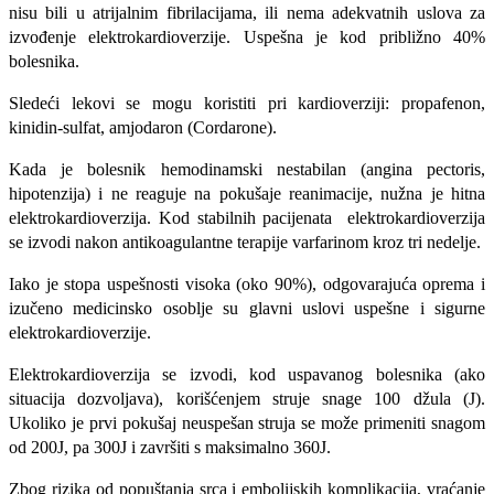
nisu bili u atrijalnim fibrilacijama, ili nema adekvatnih uslova za
izvođenje elektrokardioverzije. Uspešna je kod približno 40%
bolesnika.
Sledeći lekovi se mogu koristiti pri kardioverziji: propafenon,
kinidin-sulfat, amjodaron (Cordarone).
Kada je bolesnik hemodinamski nestabilan (angina pectoris,
hipotenzija) i ne reaguje na pokušaje reanimacije, nužna je hitna
elektrokardioverzija. Kod stabilnih pacijenata elektrokardioverzija
se izvodi nakon antikoagulantne terapije varfarinom kroz tri nedelje.
Iako je stopa uspešnosti visoka (oko 90%), odgovarajuća oprema i
izučeno medicinsko osoblje su glavni uslovi uspešne i sigurne
elektrokardioverzije.
Elektrokardioverzija se izvodi, kod uspavanog bolesnika (ako
situacija dozvoljava), korišćenjem struje snage 100 džula (J).
Ukoliko je prvi pokušaj neuspešan struja se može primeniti snagom
od 200J, pa 300J i završiti s maksimalno 360J.
Zbog rizika od popuštanja srca i embolijskih komplikacija, vraćanje