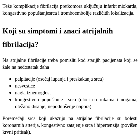
Teže komplikacije fibrilacija pretkomora uključuju infarkt miokarda,
kongestivno popuštanjesrca i tromboembolije različitih lokalizacija.
Koji su simptomi i znaci atrijalnih
fibrilacija?
Na atrijalne fibrilacije treba pomisliti kod starijih pacijenata koji se
žale na nedostatak daha
palpitacije (osećaj lupanja i preskakanja srca)
nesvestice
nagla iznemoglost
kongestivno popuštanje srca (otoci na rukama i nogama,
otežano disanje, nepodnošenje napora)
Poremećaji srca koji ukazuju na atrijalne fibrilacije su bolesti
koronarnih arterija, kongestivno zatajenje srca i hipertenzija (povišen
krvni pritisak).