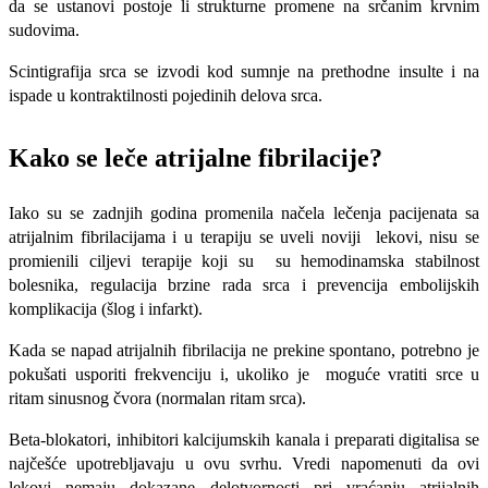
da se ustanovi postoje li strukturne promene na srčanim krvnim
sudovima.
Scintigrafija srca se izvodi kod sumnje na prethodne insulte i na
ispade u kontraktilnosti pojedinih delova srca.
Kako se le
če atrijalne fibrilacije?
Iako su se zadnjih godina promenila načela lečenja pacijenata sa
atrijalnim fibrilacijama i u terapiju se uveli noviji lekovi, nisu se
promienili ciljevi terapije koji su su hemodinamska stabilnost
bolesnika, regulacija brzine rada srca i prevencija embolijskih
komplikacija (šlog i infarkt).
Kada se napad atrijalnih fibrilacija ne prekine spontano, potrebno je
pokušati usporiti frekvenciju i, ukoliko je moguće vratiti srce u
ritam sinusnog čvora (normalan ritam srca).
Beta-blokatori, inhibitori kalcijumskih kanala i preparati digitalisa se
najčešće upotrebljavaju u ovu svrhu. Vredi napomenuti da ovi
lekovi nemaju dokazane delotvornosti pri vraćanju atrijalnih