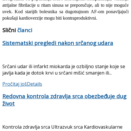
atrijalne fibrilacije u ritam sinusa se preporučuje, ali to nije moguće
uvek. Kod starijih bolesnika sa dugotrajnom AF-om ponavljajući
pokušaji kardioverzije mogu biti kontraproduktivni.
Slični
članci
Sistematski pregledi nakon srčanog udara
Srčani udar ili infarkt miokarda je ozbiljno stanje koje se
javlja kada je dotok krvi u srčani mišić smanjen ili...
Pročitaj još
Details
Redovna kontrola zdravlja srca obezbeđuje dug
život
Kontrola zdravlja srca Ultrazvuk srca Kardiovaskularne