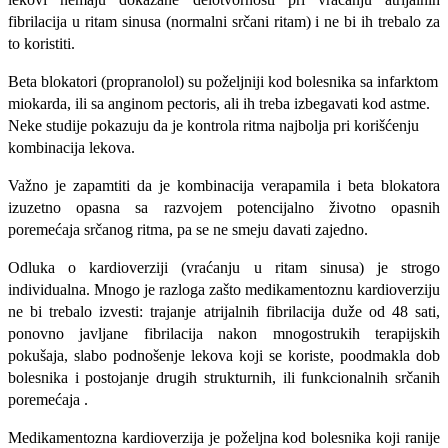
fibrilacija u ritam sinusa (normalni srčani ritam) i ne bi ih trebalo za
to koristiti.
Beta blokatori (propranolol) su poželjniji kod bolesnika sa infarktom
miokarda, ili sa anginom pectoris, ali ih treba izbegavati kod astme.
Neke studije pokazuju da je kontrola ritma najbolja pri korišćenju
kombinacija lekova.
Važno je zapamtiti da je kombinacija verapamila i beta blokatora
izuzetno opasna sa razvojem potencijalno životno opasnih
poremećaja srčanog ritma, pa se ne smeju davati zajedno.
Odluka o kardioverziji (vraćanju u ritam sinusa) je strogo
individualna. Mnogo je razloga zašto medikamentoznu kardioverziju
ne bi trebalo izvesti: trajanje atrijalnih fibrilacija duže od 48 sati,
ponovno javljane fibrilacija nakon mnogostrukih terapijskih
pokušaja, slabo podnošenje lekova koji se koriste, poodmakla dob
bolesnika i postojanje drugih strukturnih, ili funkcionalnih srčanih
poremećaja .
Medikamentozna kardioverzija je poželjna kod bolesnika koji ranije