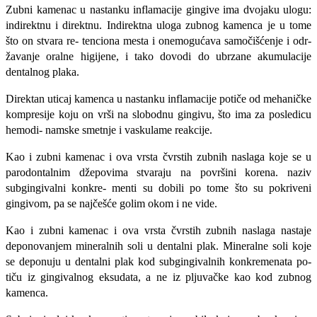
Zubni kamenac u nastanku inflamacije gingive ima dvojaku ulogu:
indirektnu i direktnu. Indirekt­na uloga zubnog kamenca je u tome
što on stvara re- tenciona mesta i onemogućava samočišćenje i odr­
žavanje oralne higijene, i tako dovodi do ubrzane akumulacije
dentalnog plaka.
Direktan uticaj kamenca u nastanku inflamaci­je potiče od mehaničke
kompresije koju on vrši na slobodnu gingivu, što ima za posledicu
hemodi- namske smetnje i vaskulame reakcije.
Kao i zubni kamenac i ova vrsta čvrstih zubnih naslaga koje se u
parodontalnim džepovima stvara­ju na površini korena. naziv
subgingivalni konkre- menti su dobili po tome što su pokriveni
gingivom, pa se najčešće golim okom i ne vide.
Kao i zubni kamenac i ova vrsta čvrstih zubnih naslaga nastaje
deponovanjem mineralnih soli u dentalni plak. Mineralne soli koje
se deponuju u dentalni plak kod subgingivalnih konkremenata po­
tiču iz gingivalnog eksudata, a ne iz pljuvačke kao kod zubnog
kamenca.