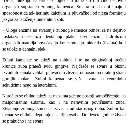
-Uticaj mukopolisaharida se ogleda u tome što oni čine osnovnu
organsku supstancu zubnog ka­menca. Smatra se da oni imaju i
sposobnost da ad- heriraju kalcijum iz pljuvačke i od njega formiraju
jezgra za taloženje mineralnih soli.
– Uloga enzima na stvaranje zubnog kamenca odnosi se na dejstvo
fosfataza i esteraza dentalnog plaka. Ovi enzimi hidrolizom
organskih materija povećavaju koncentraciju minerala (fosfata) koji
se talože u dentalni plak.
Zubni kamenac se taloži na zubima i to na gin­givalnoj trećini
krunice zuba prateći ivicu gingive. Najčešće se stvara u blizini
izvodnih kanala velikih pljuvačnih žlezda, odnosno na oralnoj strani
gor­njih molara. Zubni kamenac se više stvara na cen­tralnim
sekutićima nego na lateralnim.
Naročito se obilno taloži na mestima gde ne postoji samočišćenje, na
malponiranim zubima, kao i na neravnim površinama zuba.
Stvaranje zub­nog kamenca zavisi i od starosnog doba. Zubni ka­
menac se obilnije deponuje u starijih osoba. Do devete godine života
se praktično i ne stvara.