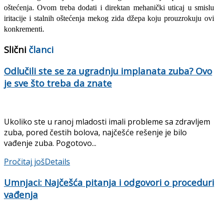
oštećenja. Ovom treba dodati i direk­tan mehanički uticaj u smislu
iritacije i stalnih ošte­ćenja mekog zida džepa koju prouzrokuju ovi
kon­krementi.
Slični
članci
Odlučili ste se za ugradnju implanata zuba? Ovo
je sve što treba da znate
Ukoliko ste u ranoj mladosti imali probleme sa zdravljem
zuba, pored čestih bolova, najčešće rešenje je bilo
vađenje zuba. Pogotovo...
Pročitaj još
Details
Umnjaci: Najčešća pitanja i odgovori o proceduri
vađenja