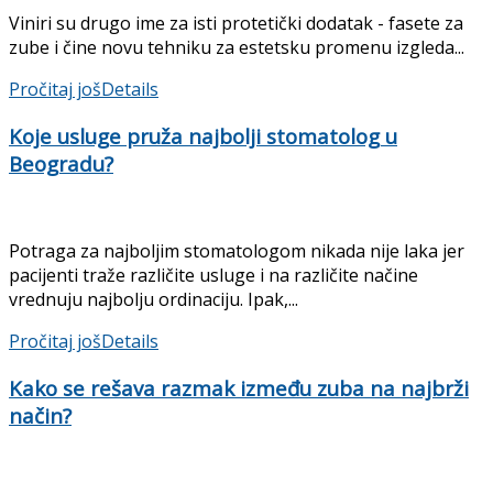
Viniri su drugo ime za isti protetički dodatak - fasete za
zube i čine novu tehniku za estetsku promenu izgleda...
Pročitaj još
Details
Koje usluge pruža najbolji stomatolog u
Beogradu?
Potraga za najboljim stomatologom nikada nije laka jer
pacijenti traže različite usluge i na različite načine
vrednuju najbolju ordinaciju. Ipak,...
Pročitaj još
Details
Kako se rešava razmak između zuba na najbrži
način?