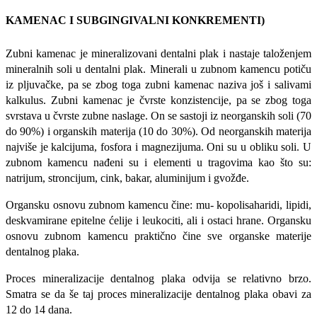
KAMENAC I SUBGINGIVALNI KONKREMENTI)
Zubni kamenac je mineralizovani dentalni plak i nastaje taloženjem
mineralnih soli u dentalni plak. Minerali u zubnom kamencu potiču
iz pljuvačke, pa se zbog toga zubni kamenac naziva još i salivami
kalkulus. Zubni kamenac je čvrste konzistencije, pa se zbog toga
svrstava u čvrste zubne naslage. On se sastoji iz neorganskih soli (70
do 90%) i organskih materija (10 do 30%). Od neorganskih materija
naj­više je kalcijuma, fosfora i magnezijuma. Oni su u obliku soli. U
zubnom kamencu nađeni su i elemen­ti u tragovima kao što su:
natrijum, stroncijum, cink, bakar, aluminijum i gvožđe.
Organsku osnovu zubnom kamencu čine: mu- kopolisaharidi, lipidi,
deskvamirane epitelne ćelije i leukociti, ali i ostaci hrane. Organsku
osnovu zub­nom kamencu praktično čine sve organske materije
dentalnog plaka.
Proces mineralizacije dentalnog plaka odvija se relativno brzo.
Smatra se da še taj proces minera­lizacije dentalnog plaka obavi za
12 do 14 dana.