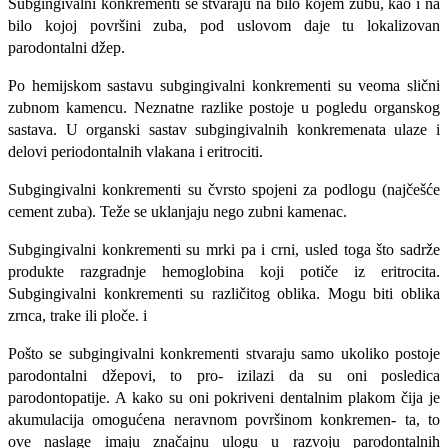
Subgingivalni konkrementi se stvaraju na bilo kojem zubu, kao i na
bilo kojoj površini zuba, pod uslovom daje tu lokalizovan
parodontalni džep.
Po hemijskom sastavu subgingivalni konkre­menti su veoma slični
zubnom kamencu. Neznatne razlike postoje u pogledu organskog
sastava. U or­ganski sastav subgingivalnih konkremenata ulaze i
delovi periodontalnih vlakana i eritrociti.
Subgingivalni konkrementi su čvrsto spojeni za podlogu (najčešće
cement zuba). Teže se ukla­njaju nego zubni kamenac.
Subgingivalni konkrementi su mrki pa i crni, usled toga što sadrže
produkte razgradnje hemoglo­bina koji potiče iz eritrocita.
Subgingivalni konkre­menti su različitog oblika. Mogu biti oblika
zrnca, trake ili ploče. i
Pošto se subgingivalni konkrementi stvaraju samo ukoliko postoje
parodontalni džepovi, to pro- izilazi da su oni posledica
parodontopatije. A kako su oni pokriveni dentalnim plakom čija je
akumula­cija omogućena neravnom površinom konkremen- ta, to
ove naslage imaju značajnu ulogu u razvoju parodontalnih