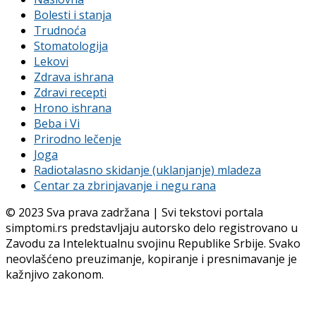
Bolesti i stanja
Trudnoća
Stomatologija
Lekovi
Zdrava ishrana
Zdravi recepti
Hrono ishrana
Beba i Vi
Prirodno lečenje
Joga
Radiotalasno skidanje (uklanjanje) mladeza
Centar za zbrinjavanje i negu rana
© 2023 Sva prava zadržana | Svi tekstovi portala
simptomi.rs predstavljaju autorsko delo registrovano u
Zavodu za Intelektualnu svojinu Republike Srbije. Svako
neovlašćeno preuzimanje, kopiranje i presnimavanje je
kažnjivo zakonom.