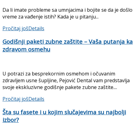
Da li imate probleme sa umnjacima i bojite se da je došlo
vreme za vađenje istih? Kada je u pitanju...
Pročitaj još
Details
Godišnji paketi zubne zaštite – Vaša putanja ka
zdravom osmehu
U potrazi za besprekornim osmehom i očuvanim
zdravljem usne šupljine, Pejović Dental vam predstavlja
svoje ekskluzivne godišnje pakete zubne zaštite....
Pročitaj još
Details
Šta su fasete i u kojim slučajevima su najbolji
izbor?