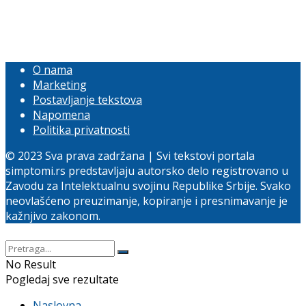
O nama
Marketing
Postavljanje tekstova
Napomena
Politika privatnosti
© 2023 Sva prava zadržana | Svi tekstovi portala
simptomi.rs predstavljaju autorsko delo registrovano u
Zavodu za Intelektualnu svojinu Republike Srbije. Svako
neovlašćeno preuzimanje, kopiranje i presnimavanje je
kažnjivo zakonom.
No Result
Pogledaj sve rezultate
Naslovna