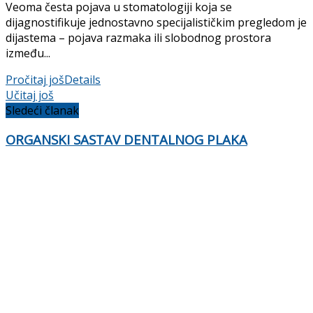
Veoma česta pojava u stomatologiji koja se
dijagnostifikuje jednostavno specijalističkim pregledom je
dijastema – pojava razmaka ili slobodnog prostora
između...
Pročitaj još
Details
Učitaj još
Sledeći članak
ORGANSKI SASTAV DENTALNOG PLAKA