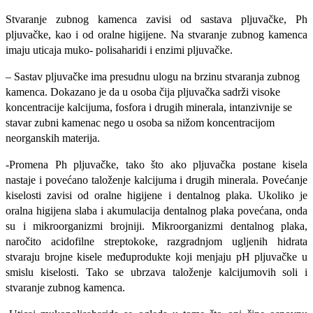
Stvaranje zubnog kamenca zavisi od sastava pljuvačke, Ph
pljuvačke, kao i od oralne higijene. Na stvaranje zubnog kamenca
imaju uticaja muko- polisaharidi i enzimi pljuvačke.
– Sastav pljuvačke ima presudnu ulogu na brzi­nu stvaranja zubnog
kamenca. Dokazano je da u osoba čija pljuvačka sadrži visoke
koncentracije kalcijuma, fosfora i drugih minerala, intanzivnije se
stavar zubni kamenac nego u osoba sa nižom kon­centracijom
neorganskih materija.
-Promena Ph pljuvačke, tako što ako pljuvač­ka postane kisela
nastaje i povećano taloženje kalci­juma i drugih minerala. Povećanje
kiselosti zavisi od oralne higijene i dentalnog plaka. Ukoliko je
oralna higijena slaba i akumulacija dentalnog plaka povećana, onda
su i mikroorganizmi brojniji. Mi­kroorganizmi dentalnog plaka,
naročito acidofilne streptokoke, razgradnjom ugljenih hidrata
stvaraju brojne kisele međuprodukte koji menjaju pH plju­vačke u
smislu kiselosti. Tako se ubrzava taloženje kalcijumovih soli i
stvaranje zubnog kamenca.