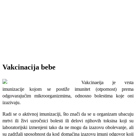
Vakcinacija bebe
Vakcinaeija je vrsta
imunizacije kojom se postiže imunitet (otpornost) prema
odgovarajućim mikroorganizmima, odnosno bolestima koje oni
izazivaju.
Radi se o aktivnoj imunizaciji, što znači da se u organizam ubacuju
mrtvi ili živi uzročnici bolesti ili delovi njihovih toksina koji su
laboratorijski izmenjeni tako da ne mogu da izazovu obolevanje, ali
su zadržali sposobnost da kod domaćina iza­zovu imuni odgovor koji