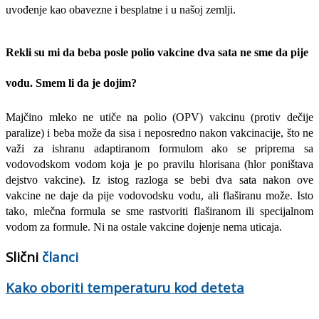
uvođenje kao obavezne i besplatne i u našoj zemlji.
Rekli su mi da beba posle polio vakcine dva sata ne sme da pije
vodu. Smem li da je dojim?
Majčino mleko ne utiče na polio (OPV) vakcinu (protiv dečije
paralize) i beba može da sisa i neposredno nakon vakcinacije, što ne
važi za ishranu adaptiranom formulom ako se priprema sa
vodovodskom vodom koja je po pravilu hlorisana (hlor poništava
dejstvo vakcine). Iz istog razloga se bebi dva sata nakon ove
vakcine ne daje da pije vodovodsku vodu, ali flaširanu može. Isto
tako, mlečna formula se sme rastvoriti flaširanom ili specijalnom
vodom za formule. Ni na ostale vakcine dojenje nema uticaja.
Slični
članci
Kako oboriti temperaturu kod deteta