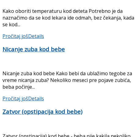
Kako oboriti temperaturu kod deteta Potrebno je da
naznačimo da se kod lekara ide odmah, bez čekanja, kada
se kod...
Pročitaj još
Details
Nicanje zuba kod bebe
Nicanje zuba kod bebe Kako bebi da ublažimo tegobe za
vreme nicanja zuba? Nekoliko meseci pre pojave zubića,
beba počinje...
Pročitaj još
Details
Zatvor (opstipacija kod bebe)
Zatvor (opstipacija) kod bebe - beba nije kakila nekoliko