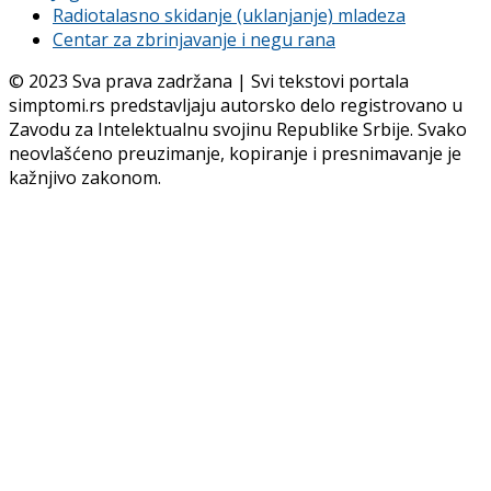
Radiotalasno skidanje (uklanjanje) mladeza
Centar za zbrinjavanje i negu rana
© 2023 Sva prava zadržana | Svi tekstovi portala
simptomi.rs predstavljaju autorsko delo registrovano u
Zavodu za Intelektualnu svojinu Republike Srbije. Svako
neovlašćeno preuzimanje, kopiranje i presnimavanje je
kažnjivo zakonom.