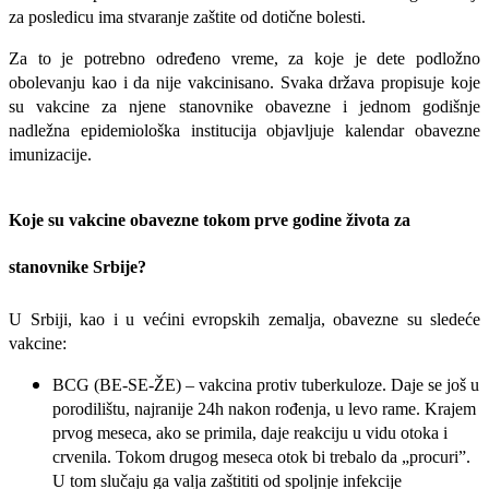
za posledicu ima stvaranje zaštite od dotične bolesti.
Za to je potrebno određeno vreme, za koje je dete podložno
obolevanju kao i da nije vakcinisano. Svaka država propisuje koje
su vakcine za njene stanovnike obavezne i jednom godišnje
nadležna epidemiološka institucija objavljuje kalendar obavezne
imunizacije.
Koje su vakcine obavezne tokom prve godine života za
stanovnike Srbije?
U Srbiji, kao i u većini evropskih zemalja, obavezne su sledeće
vakcine:
BCG (BE-SE-ŽE) – vakcina protiv tuberkuloze. Daje se još u
porodilištu, najranije 24h nakon rođenja, u levo rame. Krajem
prvog meseca, ako se primila, daje reakciju u vidu otoka i
crvenila. Tokom drugog meseca otok bi trebalo da „procuri”.
U tom slučaju ga valja zaštititi od spoljnje infekcije