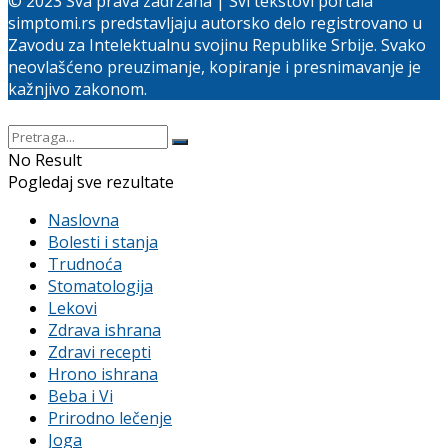
© 2023 Sva prava zadržana | Svi tekstovi portala
simptomi.rs predstavljaju autorsko delo registrovano u
Zavodu za Intelektualnu svojinu Republike Srbije. Svako
neovlašćeno preuzimanje, kopiranje i presnimavanje je
kažnjivo zakonom.
No Result
Pogledaj sve rezultate
Naslovna
Bolesti i stanja
Trudnoća
Stomatologija
Lekovi
Zdrava ishrana
Zdravi recepti
Hrono ishrana
Beba i Vi
Prirodno lečenje
Joga