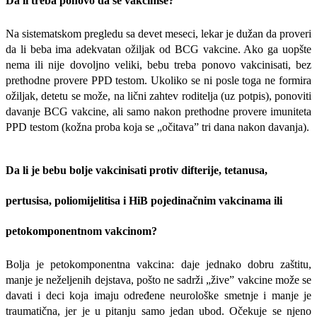
Da li treba ponovo da se vakciniše?
Na sistematskom pregledu sa devet meseci, lekar je dužan da proveri
da li beba ima adekvatan ožiljak od BCG vakcine. Ako ga uopšte
nema ili nije dovoljno veliki, bebu treba ponovo vakcinisati, bez
prethodne provere PPD testom. Ukoliko se ni posle toga ne formira
ožiljak, detetu se može, na lični zahtev roditelja (uz potpis), pono­viti
davanje BCG vakcine, ali samo nakon prethodne provere imuniteta
PPD testom (kožna proba koja se „očitava” tri dana nakon davanja).
Da li je bebu bolje vakcinisati protiv difterije, tetanusa,
pertusisa, poliomijelitisa i HiB pojedinačnim vakcinama ili
petokomponentnom vakcinom?
Bolja je petokomponentna vakcina: daje jednako dobru zaštitu,
manje je neželjenih dejstava, pošto ne sadrži „žive” vakcine može se
davati i deci koja imaju određene neurološke smetnje i manje je
traumatična, jer je u pitanju samo jedan ubod. Očekuje se njeno