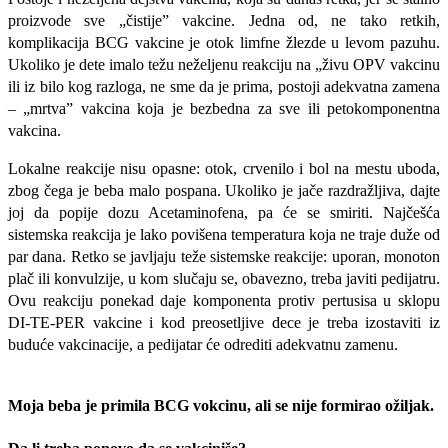
proizvode sve „čistije” vakcine. Jedna od, ne tako retkih,
komplikacija BCG vakcine je otok lim­fne žlezde u levom pazuhu.
Ukoliko je dete imalo težu neželjenu reakciju na „živu OPV vakcinu
ili iz bilo kog razloga, ne sme da je prima, postoji adekvatna zamena
– „mrtva” vakcina koja je bezbedna za sve ili petokomponentna
vakcina.
Lokalne reakcije nisu opasne: otok, crvenilo i bol na mestu uboda,
zbog čega je beba malo pospana. Ukoliko je jače razdražljiva, dajte
joj da popije dozu Acetaminofena, pa će se smiriti. Najčešća
sistemska reakcija je lako povišena temperatura koja ne traje duže od
par dana. Retko se javljaju teže sistemske reakcije: uporan, monoton
plač ili konvulzije, u kom slučaju se, obavezno, treba javiti pedi­jatru.
Ovu reakciju ponekad daje komponenta protiv pertusisa u sklopu
DI-TE-PER vakcine i kod preosetljive dece je treba izostaviti iz
buduće vakcinacije, a pedijatar će odrediti adekvatnu zamenu.
Moja beba je primila BCG vokcinu, ali se nije formirao ožiljak.