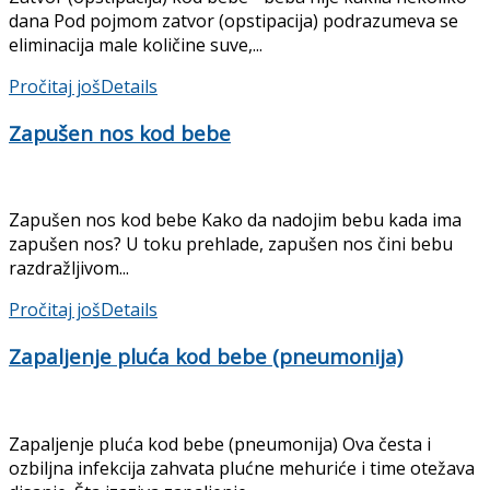
dana Pod pojmom zatvor (opstipacija) podrazumeva se
eliminacija male količine suve,...
Pročitaj još
Details
Zapušen nos kod bebe
Zapušen nos kod bebe Kako da nadojim bebu kada ima
zapušen nos? U toku prehlade, zapušen nos čini bebu
razdražljivom...
Pročitaj još
Details
Zapaljenje pluća kod bebe (pneumonija)
Zapaljenje pluća kod bebe (pneumonija) Ova česta i
ozbiljna infekcija zahvata plućne mehuriće i time otežava