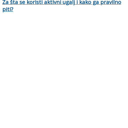
Za šta se koristi aktivni ugalj i kako ga pravilno
piti?