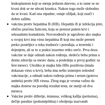
leukoplastom koji se menja jed­nom dnevno, a to rame se ne
kvasi dok se ne uhvati krastica. Nakon toga može slo­bodno
da se kvasi. Kad ona otpadne, ostaje ožiljak, koji znači i
dobru zaštitu.
vakcina protiv hepatitisa B (HB). Hepatitis B je infekcija jetre,
obično praćena žuticom, koja se prenosi putem krvi i
seksualnim kontaktom. Novorođenče je ugroženo ako majka
u svojoj krvi ima virus hepatitisa B koji mu može preneti
preko posteljice u toku trudnoće i porođaja, a teoretski i
dojenjem, ali se to u praksi izuzetno retko sreće. Prva doza
vakcine se daje odmah nakon rođenja, sledeću beba prima u
domu zdravlja sa mesec dana, a poslednju u prvoj godini: sa
šest meseci. Ukoliko je majka bila HBs pozitivna (imala
dokazan virus u krvi), beba ima nešto izmenjen redosled
vakcinacije, a odmah nakon rođenja prima i serum (gotova
antitela) protiv HB virusa. Zbog toga je veoma važno da
majka donese na porođaj rezultat testa, ne stariji od dva
meseca.
Vakcine protiv difterije, tetanusa, velikog kašlja (pertusisa),
dečije para­lize (poliomijelitisa) i oboljenja izazvanih