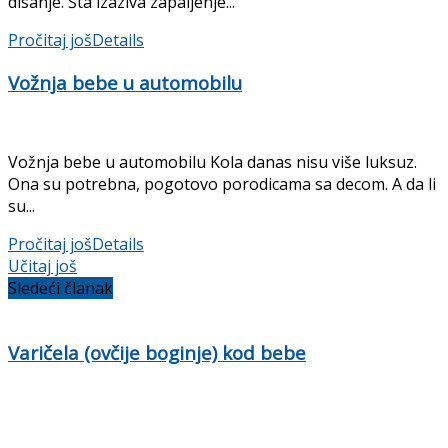
disanje. Šta izaziva zapaljenje...
Pročitaj još
Details
Vožnja bebe u automobilu
Vožnja bebe u automobilu Kola danas nisu više luksuz.
Ona su potrebna, pogotovo porodicama sa decom. A da li
su...
Pročitaj još
Details
Učitaj još
Sledeći članak
Varičela (ovčije boginje) kod bebe