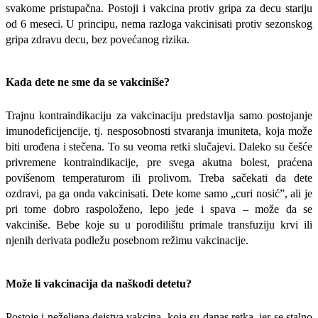
svakome pristupačna. Postoji i vakcina protiv gripa za decu stariju
od 6 meseci. U principu, nema razloga vakcinisati protiv sezonskog
gripa zdravu decu, bez povećanog rizika.
Kada dete ne sme da se vakciniše?
Trajnu kontraindikaciju za vakcinaciju predstavlja samo postojanje
imunodeficijencije, tj. nesposobnosti stvaranja imuniteta, koja može
biti urođena i stečena. To su veoma retki slučajevi. Daleko su češće
privremene kontraindikacije, pre sve­ga akutna bolest, praćena
povišenom temperaturom ili prolivom. Treba sačekati da dete
ozdravi, pa ga onda vakcinisati. Dete kome samo „curi nosić”, ali je
pri tome dobro raspoloženo, lepo jede i spava – može da se
vakciniše. Bebe koje su u porodilištu primale transfuziju krvi ili
njenih derivata podležu posebnom režimu vakcinacije.
Može li vakcinacija da naškodi detetu?
Postoje i neželjena dejstva vakcina, koja su danas retka, jer se stalno