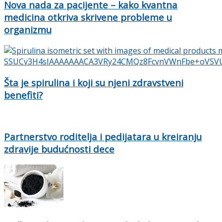
Nova nada za pacijente – kako kvantna
medicina otkriva skrivene probleme u
organizmu
Šta je spirulina i koji su njeni zdravstveni
benefiti?
Partnerstvo roditelja i pedijatara u kreiranju
zdravije budućnosti dece