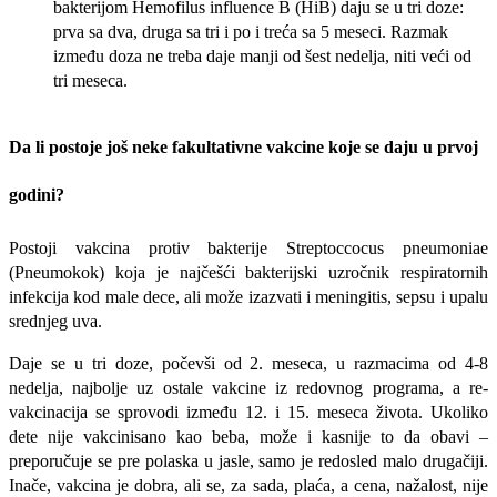
bakterijom Hemofilus influence B (HiB) daju se u tri doze:
prva sa dva, druga sa tri i po i treća sa 5 meseci. Razmak
između doza ne treba daje manji od šest nedelja, niti veći od
tri meseca.
Da li postoje još neke fakultativne vakcine koje se daju u prvoj
godini?
Postoji vakcina protiv bakterije Streptoccocus pneumoniae
(Pneumokok) koja je najčešći bakterijski uzročnik respiratornih
infekcija kod male dece, ali može izazvati i meningitis, sepsu i upalu
srednjeg uva.
Daje se u tri doze, počevši od 2. meseca, u razmacima od 4-8
nedelja, najbolje uz ostale vakcine iz redovnog programa, a re-
vakcinacija se sprovodi između 12. i 15. meseca života. Ukoliko
dete nije vakcinisano kao beba, može i kasnije to da obavi –
preporučuje se pre polaska u jasle, samo je redosled malo drugačiji.
Inače, vakcina je dobra, ali se, za sada, plaća, a cena, nažalost, nije