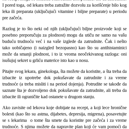
I pored toga, od lekara treba zatražite dozvolu za korišćenje bilo kog
leka ili preparata (uključujući vitamine i biljne preparate) u periodu
pre začeća.
Razlog je to što neki od njih (uključujući biljne proizvode koji se
posebno preporučuju za plodnost) mogu da utiču ne samo na vašu
buduću trudnoću već i na vaše izglede da zatrudnite. Čak i nešto
tako uobičajeno (i naizgled bezopasno) kao što su antihistaminici
može da smanji plodnost, i to iz veoma neočekivanog razloga: oni
isušujuj sekret u grliću materice isto kao u nosu.
Pitajte svog lekara, ginekologa, šta možete da koristite, a šta treba da
izbacite iz upotrebe dok pokušavate da zatrudnite i za vreme
trudnoće (a treba misliti i na period dojenja). Potrudite se takođe da
saznate šta je dozvoljeno dok pokušavate da zatrudnite, ali treba da
izbacite ili ograničite kad ostanete u drugom stanju.
Ako zavisite od lekova koje dobijate na recept, a koji lece hronične
bolesti (kao što su astma, dijabetes, depresija, migrena), posavetujte
se s lekarima o tome šta smete da koristite pre začeća i za vreme
trudnoće. S njima možete da napravite plan koji će vam pomoći da