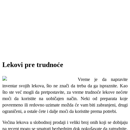
Lekovi pre trudnoće
Vreme je da napravite
inventar svojih lekova, što ne znači da treba da ga ispraznite. Kao
što ste već mogli da pretpostavite, za vreme trudnoće le
kove nećete
moći da koristite na uobičajen način. Neki od preparata koje
povremeno ili redovno uzimate možda će vam biti zabranjeni, drugi
ograničeni, a ostale ćete i dalje moći da koristite prema potrebi.
Većina lekova u slobodnoj prodaji i veliki broj onih koji se dobijaju
na recept mogu se smatrati bezbednim dok pokušavate da zatrudnite.