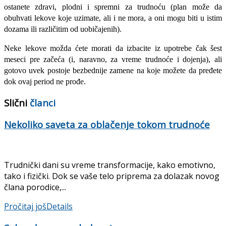
ostanete zdravi, plodni i spremni za trud
noću (plan može da
obuhvati lekove koje uzimate, ali i ne mora, a oni mogu biti u istim
dozama ili različitim od uobičajenih).
Neke lekove možda ćete morati da izbacite iz upotrebe čak šest
meseci pre začeća (i, naravno, za vreme trudnoće i dojenja), ali
gotovo uvek postoje bezbednije zamene na koje možete da pređete
dok ovaj period ne prođe.
Slični
članci
Nekoliko saveta za oblačenje tokom trudnoće
Trudnički dani su vreme transformacije, kako emotivno,
tako i fizički. Dok se vaše telo priprema za dolazak novog
člana porodice,...
Pročitaj još
Details