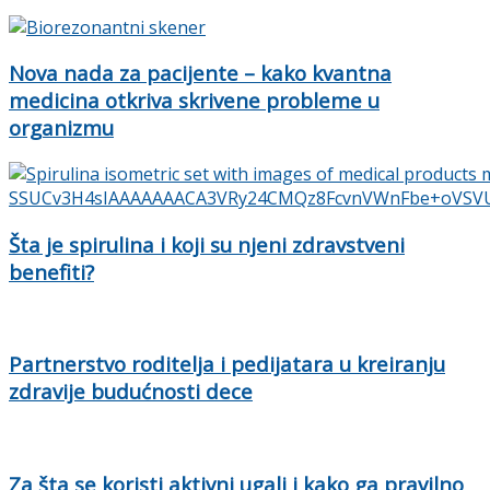
Nova nada za pacijente – kako kvantna
medicina otkriva skrivene probleme u
organizmu
Šta je spirulina i koji su njeni zdravstveni
benefiti?
Partnerstvo roditelja i pedijatara u kreiranju
zdravije budućnosti dece
Za šta se koristi aktivni ugalj i kako ga pravilno