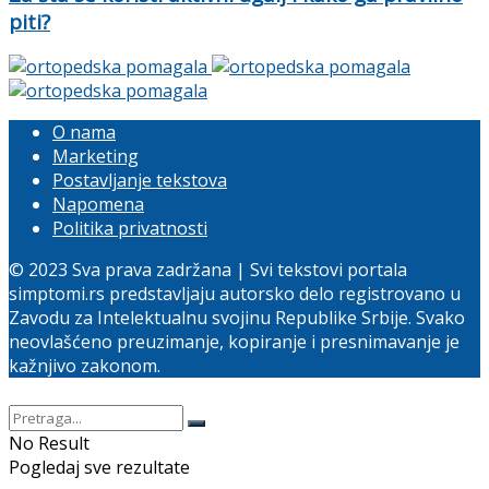
piti?
O nama
Marketing
Postavljanje tekstova
Napomena
Politika privatnosti
© 2023 Sva prava zadržana | Svi tekstovi portala
simptomi.rs predstavljaju autorsko delo registrovano u
Zavodu za Intelektualnu svojinu Republike Srbije. Svako
neovlašćeno preuzimanje, kopiranje i presnimavanje je
kažnjivo zakonom.
No Result
Pogledaj sve rezultate