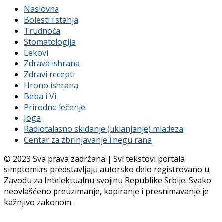
Naslovna
Bolesti i stanja
Trudnoća
Stomatologija
Lekovi
Zdrava ishrana
Zdravi recepti
Hrono ishrana
Beba i Vi
Prirodno lečenje
Joga
Radiotalasno skidanje (uklanjanje) mladeza
Centar za zbrinjavanje i negu rana
© 2023 Sva prava zadržana | Svi tekstovi portala
simptomi.rs predstavljaju autorsko delo registrovano u
Zavodu za Intelektualnu svojinu Republike Srbije. Svako
neovlašćeno preuzimanje, kopiranje i presnimavanje je
kažnjivo zakonom.