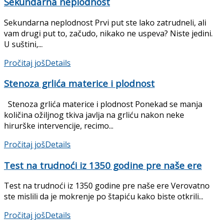
Sekundarna neplodnost
Sekundarna neplodnost Prvi put ste lako zatrudneli, ali
vam drugi put to, začudo, nikako ne uspeva? Niste jedini.
U suštini,...
Pročitaj još
Details
Stenoza grlića materice i plodnost
Stenoza grlića materice i plodnost Ponekad se manja
količina ožiljnog tkiva javlja na grliću nakon neke
hirurške in­tervencije, recimo...
Pročitaj još
Details
Test na trudnoći iz 1350 godine pre naše ere
Test na trudnoći iz 1350 godine pre naše ere Verovatno
ste mislili da je mokrenje po štapiću kako biste otkrili...
Pročitaj još
Details