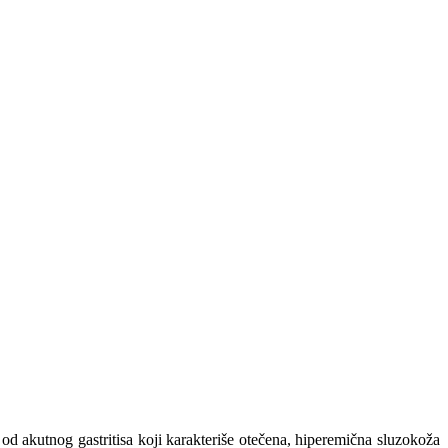
u od akutnog gastritisa koji karakteriše otečena, hiperemična sluzokoža