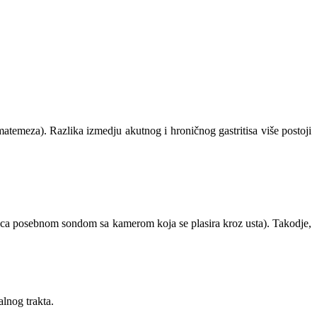
matemeza). Razlika izmedju akutnog i hroničnog gastritisa više postoji
eluca posebnom sondom sa kamerom koja se plasira kroz usta). Takodje,
alnog trakta.