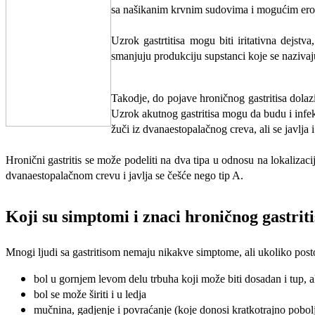
sa našikanim krvnim sudovima i mogućim erozij
Uzrok gastrtitisa mogu biti iritativna dejstv
smanjuju produkciju supstanci koje se nazivaj
Takodje, do pojave hroničnog gastritisa dolazi
Uzrok akutnog gastritisa mogu da budu i infekc
žuči iz dvanaestopalačnog creva, ali se javlja
Hronični gastritis se može podeliti na dva tipa u odnosu na lokalizac
dvanaestopalačnom crevu i javlja se češće nego tip A.
Koji su simptomi i znaci hroničnog gastrit
Mnogi ljudi sa gastritisom nemaju nikakve simptome, ali ukoliko post
bol u gornjem levom delu trbuha koji može biti dosadan i tup, al
bol se može širiti i u ledja
mučnina, gadjenje i povraćanje (koje donosi kratkotrajno pobol