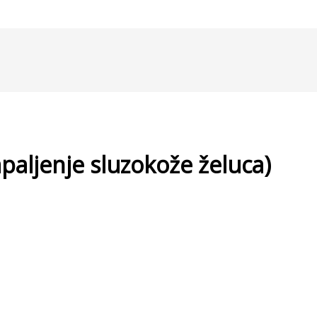
apaljenje sluzokože želuca)