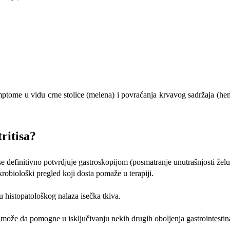
simptome u vidu crne stolice (melena) i povraćanja krvavog sadržaja (he
ritisa?
 se definitivno potvrdjuje gastroskopijom (posmatranje unutrašnjosti ž
robiološki pregled koji dosta pomaže u terapiji.
u histopatološkog nalaza isečka tkiva.
li može da pomogne u isključivanju nekih drugih oboljenja gastrointestin