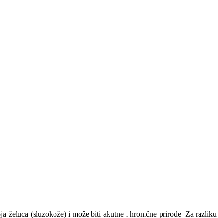
loja želuca (sluzokože) i može biti akutne i hronične prirode. Za razlik