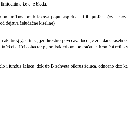
limfocitima koja je bleda.
h antiimflamatornih lekova poput aspirina, ili ibuprofena (ovi lekovi
od dejstva želudačne kiseline).
u akutnog gastrtitisa, jer direktno povećava lučenje želudane kiseline.
infekcija Helicobacter pylori bakterijom, povraćanje, hronični refluks
telo i fundus želuca, dok tip B zahvata pilorus želuca, odnosno deo ka