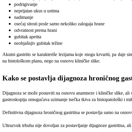
podrigivanje
neprijatan ukus u ustima
nadimanje
osećaj sitosti posle samo nekoliko zalogaja hrane
odvratnost prema hrani
gubitak apetita
neobjašnjiv gubitak težine
Akutni gastritis se karakteriše lezijama koje mogu krvariti, pa daje 
na histološkom planu, nego na osnovu kliničke slike.
Kako se postavlja dijagnoza hroničnog gast
Dijagnoza se može postaviti na osnovu anamneze i kliničke slike, ali
gastroskopija omogućava uzimanje isečka tkiva za histopatološki i mik
Definitivna dijagnoza hroničnog gastritisa se postavlja samo na osnov
Ultrazvuk trbuha nije dovoljan za postavljanje dijagnoze gastritisa, a