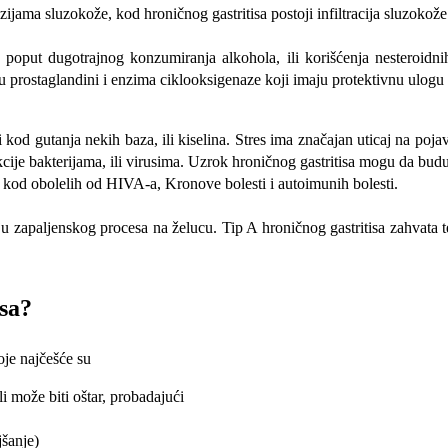
ama sluzokože, kod hroničnog gastritisa postoji infiltracija sluzokože 
a, poput dugotrajnog konzumiranja alkohola, ili korišćenja nesteroidni
u prostaglandini i enzima ciklooksigenaze koji imaju protektivnu ulogu 
 kod gutanja nekih baza, ili kiselina. Stres ima značajan uticaj na pojav
ije bakterijama, ili virusima. Uzrok hroničnog gastritisa mogu da budu 
 i kod obolelih od HIVA-a, Kronove bolesti i autoimunih bolesti.
iju zapaljenskog procesa na želucu. Tip A hroničnog gastritisa zahvata 
isa?
oje najčešće su
i može biti oštar, probadajući
jšanje)