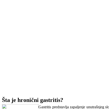
Šta je hronični gastritis?
Gastritis predstavlja zapaljenje unutrašnjeg s