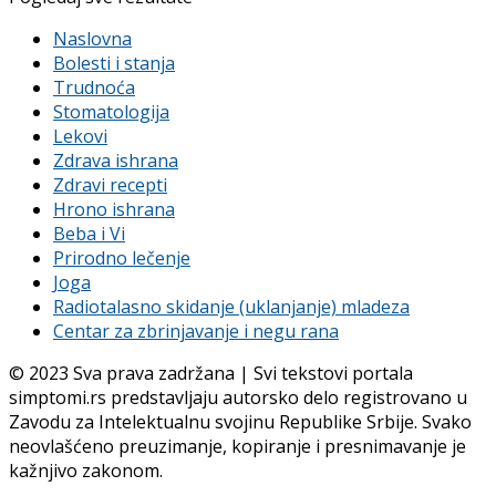
Naslovna
Bolesti i stanja
Trudnoća
Stomatologija
Lekovi
Zdrava ishrana
Zdravi recepti
Hrono ishrana
Beba i Vi
Prirodno lečenje
Joga
Radiotalasno skidanje (uklanjanje) mladeza
Centar za zbrinjavanje i negu rana
© 2023 Sva prava zadržana | Svi tekstovi portala
simptomi.rs predstavljaju autorsko delo registrovano u
Zavodu za Intelektualnu svojinu Republike Srbije. Svako
neovlašćeno preuzimanje, kopiranje i presnimavanje je
kažnjivo zakonom.