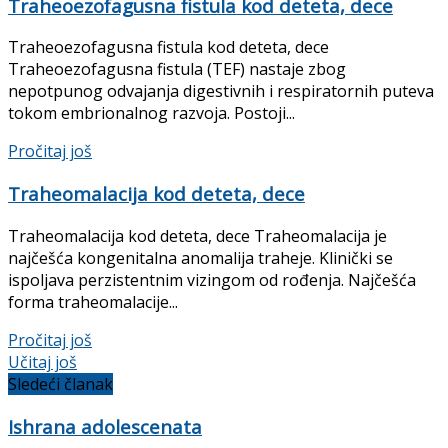
Traheoezofagusna fistula kod deteta, dece
Traheoezofagusna fistula kod deteta, dece
Traheoezofagusna fistula (TEF) nastaje zbog
nepotpunog odva­janja digestivnih i respiratornih puteva
tokom embrionalnog razvoja. Postoji...
Pročitaj još
Traheomalacija kod deteta, dece
Traheomalacija kod deteta, dece Traheomalacija je
najčešća kongenitalna anomalija traheje. Klinički se
ispoljava perzistentnim vizingom od rođenja. Najčešća
forma traheomalacije...
Pročitaj još
Učitaj još
Sledeći članak
Ishrana adolescenata