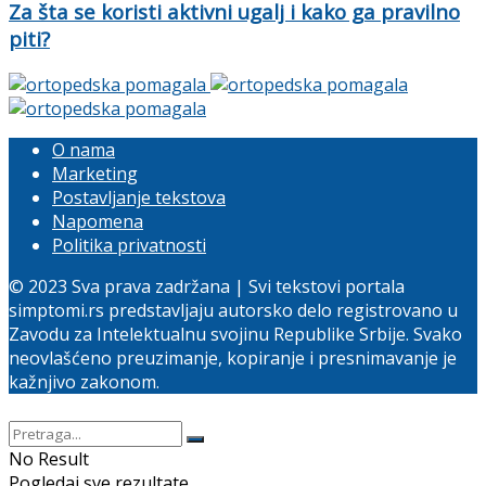
Za šta se koristi aktivni ugalj i kako ga pravilno
piti?
O nama
Marketing
Postavljanje tekstova
Napomena
Politika privatnosti
© 2023 Sva prava zadržana | Svi tekstovi portala
simptomi.rs predstavljaju autorsko delo registrovano u
Zavodu za Intelektualnu svojinu Republike Srbije. Svako
neovlašćeno preuzimanje, kopiranje i presnimavanje je
kažnjivo zakonom.
No Result
Pogledaj sve rezultate