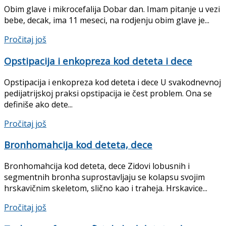
Obim glave i mikrocefalija Dobar dan. Imam pitanje u vezi
bebe, decak, ima 11 meseci, na rodjenju obim glave je...
Pročitaj još
Opstipacija i enkopreza kod deteta i dece
Opstipacija i enkopreza kod deteta i dece U svakodnevnoj
pedijatrijskoj praksi opstipacija ie čest pro­blem. Ona se
definiše ako dete...
Pročitaj još
Bronhomahcija kod deteta, dece
Bronhomahcija kod deteta, dece Zidovi lobusnih i
segmentnih bronha suprostavljaju se kolapsu svojim
hrskavičnim skeletom, slično kao i traheja. Hrskavice...
Pročitaj još