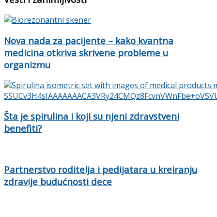
Nova nada za pacijente – kako kvantna
medicina otkriva skrivene probleme u
organizmu
Šta je spirulina i koji su njeni zdravstveni
benefiti?
Partnerstvo roditelja i pedijatara u kreiranju
zdravije budućnosti dece