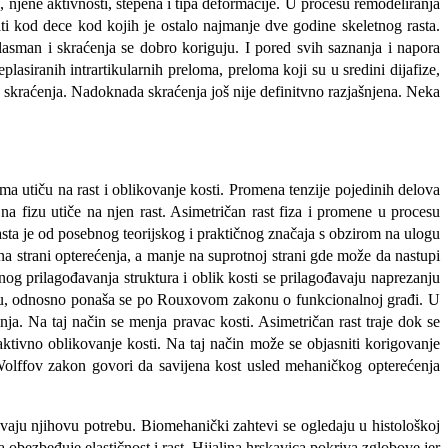
, njene aktivnosti, stepena i tipa deformacije. U procesu remodeliranja
ti kod dece kod kojih je ostalo najmanje dve godine skeletnog rasta.
lasman i skraćenja se dobro koriguju. I pored svih saznanja i napora
siranih intrartikularnih preloma, preloma koji su u sredini dijafize,
h skraćenja. Nadoknada skraćenja još nije definitvno razjašnjena. Neka
ma utiču na rast i oblikovanje kosti. Promena tenzije pojedinih delova
 na fizu utiče na njen rast. Asimetričan rast fiza i promene u procesu
rasta je od posebnog teorijskog i praktičnog značaja s obzirom na ulogu
a strani opterećenja, a manje na suprotnoj strani gde može da nastupi
g prilagođavanja struktura i oblik kosti se prilagođavaju naprezanju
masu, odnosno ponaša se po Rouxovom zakonu o funkcionalnoj građi. U
a. Na taj način se menja pravac kosti. Asimetričan rast traje dok se
aktivno oblikovanje kosti. Na taj način može se objasniti korigovanje
 Wolffov zakon govori da savijena kost usled mehaničkog opterećenja
žavaju njihovu potrebu. Biomehanički zahtevi se ogledaju u histološkoj
obezbeđuje elastičnost i rast. Hijalina hrskavica pokriva zglobove jer