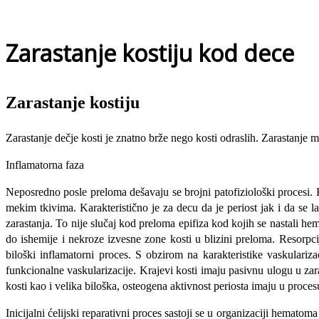
Zarastanje kostiju kod dece
Zarastanje kostiju
Zarastanje dečje kosti je znatno brže nego kosti odraslih. Zarastanje mo
Inflamatorna faza
Neposredno posle preloma dešavaju se brojni patofiziološki procesi.
mekim tkivima. Karakteristično je za decu da je periost jak i da se la
zarastanja. To nije slučaj kod preloma epifiza kod kojih se nastali h
do ishemije i nekroze izvesne zone kosti u blizini preloma. Resorpci
biloški inflamatorni proces. S obzirom na karakteristike vaskulariz
funkcionalne vaskularizacije. Krajevi kosti imaju pasivnu ulogu u za
kosti kao i velika biloška, osteogena aktivnost periosta imaju u proces
Inicijalni ćelijski reparativni proces sastoji se u organizaciji hem