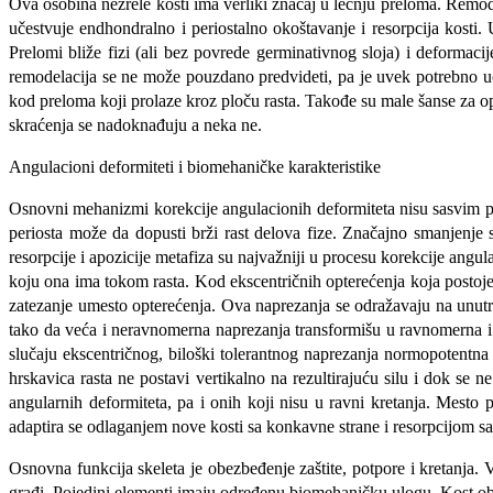
Ova osobina nezrele kosti ima verliki značaj u lečnju preloma. Remodel
učestvuje endhondralno i periostalno okoštavanje i resorpcija kosti
Prelomi bliže fizi (ali bez povrede germinativnog sloja) i deformac
remodelacija se ne može pouzdano predvideti, pa je uvek potrebno uči
kod preloma koji prolaze kroz ploču rasta. Takođe su male šanse za op
skraćenja se nadoknađuju a neka ne.
Angulacioni deformiteti i biomehaničke karakteristike
Osnovni mehanizmi korekcije angulacionih deformiteta nisu sasvim pozn
periosta može da dopusti brži rast delova fize. Značajno smanjenje si
resorpcije i apozicije metafiza su najvažniji u procesu korekcije angu
koju ona ima tokom rasta. Kod ekscentričnih opterećenja koja postoje
zatezanje umesto opterećenja. Ova naprezanja se odražavaju na unutr
tako da veća i neravnomerna naprezanja transformišu u ravnomerna i
slučaju ekscentričnog, biloški tolerantnog naprezanja normopotentna
hrskavica rasta ne postavi vertikalno na rezultirajuću silu i dok se
angularnih deformiteta, pa i onih koji nisu u ravni kretanja. Mest
adaptira se odlaganjem nove kosti sa konkavne strane i resorpcijom s
Osnovna funkcija skeleta je obezbeđenje zaštite, potpore i kretanja. 
građi. Pojedini elementi imaju određenu biomehaničku ulogu. Kost obez