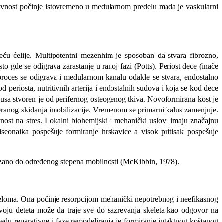
aktivnost počinje istovremeno u medularnom predelu mada je vaskularni
reću ćelije. Multipotentni mezenhim je sposoban da stvara fibrozno,
 gde se odigrava zarastanje u ranoj fazi (Potts). Periost dece (inače
n proces se odigrava i medularnom kanalu odakle se stvara, endostalno
d periosta, nutritivnih arterija i endostalnih sudova i koja se kod dece
usa stvoren je od perifernog osteogenog tkiva. Novoformirana kost je
reranog skidanja imobilizacije. Vremenom se primarni kalus zamenjuje.
nost na stres. Lokalni biohemijski i mehanički uslovi imaju značajnu
kiseonaika pospešuje formiranje hrskavice a visok pritisak pospešuje
brzano do određenog stepena mobilnosti (McKibbin, 1978).
 preloma. Ona počinje resorpcijom mehanički nepotrebnog i neefikasnog
razvoju deteta može da traje sve do sazrevanja skeleta kao odgovor na
đu reparativne i faze remodeliranja je formiranje intaktnog koštanog