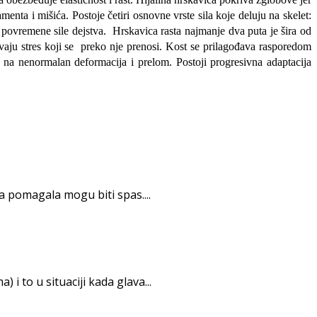
enta i mišića. Postoje četiri osnovne vrste sila koje deluju na skelet:
i povremene sile dejstva. Hrskavica rasta najmanje dva puta je šira od
avaju stres koji se preko nje prenosi. Kost se prilagođava rasporedom
 a na nenormalan deformacija i prelom. Postoji progresivna adaptacija
 pomagala mogu biti spas....
to u situaciji kada glava...