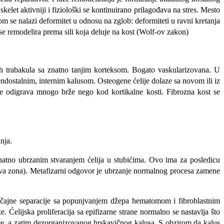
et aktivniji i fiziološki se kontinuirano prilagođava na stres. Mesto
m se nalazi deformitet u odnosu na zglob: deformiteti u ravni kretanja
 se remodelira prema sili koja deluje na kost (Wolf-ov zakon)
nih trabakula sa znatno tanjim korteksom. Bogato vaskularizovana. U
dostalnim, internim kalusom. Osteogene ćelije dolaze sa novom ili iz
a se odigrava mnogo brže nego kod kortikalne kosti. Fibrozna kost se
nja.
 znatno ubrzanim stvaranjem ćelija u stubićima. Ovo ima za posledicu
vierova zona). Metafizarni odgovor je ubrzanje normalnog procesa zamene
ačajne separacije sa popunjvanjem džepa hematomom i fibroblastnim
Ćelijska proliferacija sa epifizarne strane normalno se nastavlja što
vice, a zatim dezorganizovanog hrskavičnog kalusa. S obzirom da kalus