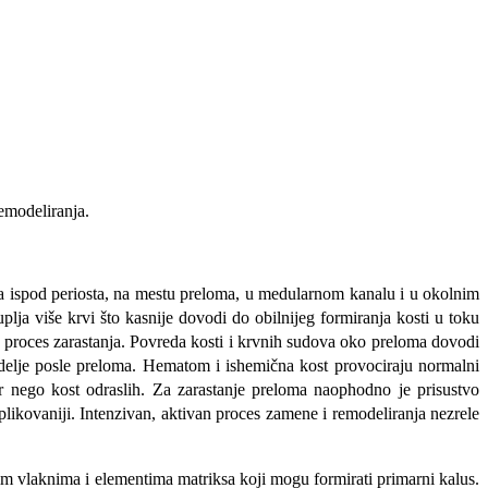
remodeliranja.
ma ispod periosta, na mestu preloma, u medularnom kanalu i u okolnim
uplja više krvi što kasnije dovodi do obilnijeg formiranja kosti u toku
na proces zarastanja. Povreda kosti i krvnih sudova oko preloma dovodi
 nedelje posle preloma. Hematom i ishemična kost provociraju normalni
vor nego kost odraslih. Za zarastanje preloma naophodno je prisustvo
likovaniji. Intenzivan, aktivan proces zamene i remodeliranja nezrele
im vlaknima i elementima matriksa koji mogu formirati primarni kalus.