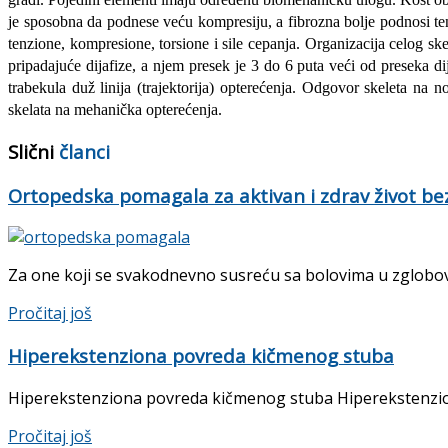
je sposobna da podnese veću kompresiju, a fibrozna bolje podnosi tenzi
tenzione, kompresione, torsione i sile cepanja. Organizacija celog sk
pripadajuće dijafize, a njem presek je 3 do 6 puta veći od preseka d
trabekula duž linija (trajektorija) opterećenja. Odgovor skeleta na 
skelata na mehanička opterećenja.
Slični
članci
Ortopedska pomagala za aktivan i zdrav život bez
Za one koji se svakodnevno susreću sa bolovima u zglobov
Pročitaj još
Hiperekstenziona povreda kičmenog stuba
Hiperekstenziona povreda kičmenog stuba Hiperekstenziona 
Pročitaj još