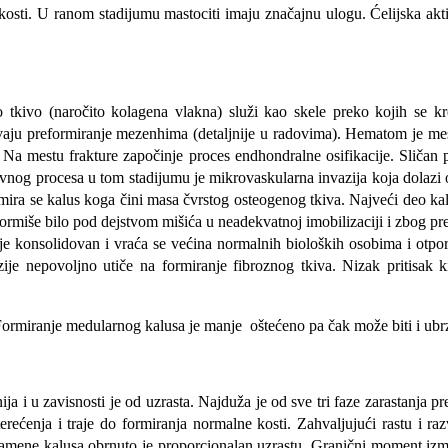
va kosti. U ranom stadijumu mastociti imaju značajnu ulogu. Ćelijska 
o tkivo (naročito kolagena vlakna) služi kao skele preko kojih se k
avaju preformiranje mezenhima (detaljnije u radovima). Hematom je mesto
s. Na mestu frakture započinje proces endhondralne osifikacije. Sliča
tivnog procesa u tom stadijumu je mikrovaskularna invazija koja dolazi o
ira se kalus koga čini masa čvrstog osteogenog tkiva. Najveći deo kal
ormiše bilo pod dejstvom mišića u neadekvatnoj imobilizaciji i zbog p
je konsolidovan i vraća se većina normalnih bioloških osobima i otpor
nzije nepovoljno utiče na formiranje fibroznog tkiva. Nizak pritisak 
a. Formiranje medularnog kalusa je manje oštećeno pa čak može biti i u
ija i u zavisnosti je od uzrasta. Najduža je od sve tri faze zarastanja
opterećenja i traje do formiranja normalne kosti. Zahvaljujući rastu i 
amene kalusa obrnuto je proporcionalan uzrastu. Granični moment izme