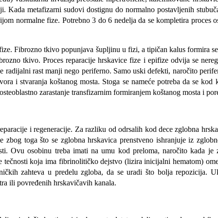
ji. Kada metafizarni sudovi dostignu do normalno postavljenih stubuča
om normalne fize. Potrebno 3 do 6 nedelja da se kompletira proces os
fize. Fibrozno tkivo popunjava šupljinu u fizi, a tipičan kalus formira 
ozno tkivo. Proces reparacije hrskavice fize i epifize odvija se neregu
radijalni rast manji nego periferno. Samo uski defekti, naročito perif
govora i stvaranja koštanog mosta. Stoga se nameće potreba da se kod k
 osteoblastno zarastanje transfizarnim formiranjem koštanog mosta i po
aracije i regeneracije. Za razliku od odrsalih kod dece zglobna hrskav
uće zbog toga što se zglobna hrskavica prenstveno ishranjuje iz zglob
kosti. Ovu osobinu treba imati na umu kod preloma, naročito kada je 
tečnosti koja ima fibrinolitičko dejstvo (lizira inicijalni hematom) om
kih zahteva u predelu zgloba, da se uradi što bolja repozicija. Uk
ra ili povređenih hrskavičavih kanala.