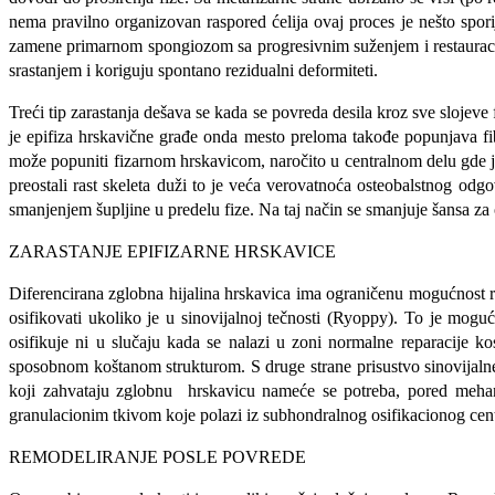
nema pravilno organizovan raspored ćelija ovaj proces je nešto spori
zamene primarnom spongiozom sa progresivnim suženjem i restauracij
srastanjem i koriguju spontano rezidualni deformiteti.
Treći tip zarastanja dešava se kada se povreda desila kroz sve slojeve 
je epifiza hrskavične građe onda mesto preloma takođe popunjava fibr
može popuniti fizarnom hrskavicom, naročito u centralnom delu gde je 
preostali rast skeleta duži to je veća verovatnoća osteobalstnog od
smanjenjem šupljine u predelu fize. Na taj način se smanjuje šansa za
ZARASTANJE EPIFIZARNE HRSKAVICE
Diferencirana zglobna hijalina hrskavica ima ograničenu mogućnost rep
osifikovati ukoliko je u sinovijalnoj tečnosti (Ryoppy). To je mog
osifikuje ni u slučaju kada se nalazi u zoni normalne reparacije 
sposobnom koštanom strukturom. S druge strane prisustvo sinovijalne 
koji zahvataju zglobnu hrskavicu nameće se potreba, pored mehanič
granulacionim tkivom koje polazi iz subhondralnog osifikacionog cent
REMODELIRANJE POSLE POVREDE