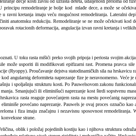
iranje dečje kosti zavisi od uzrasta deteta, udaljenosti preloma od fize
. U principu remodeliranje je bolje kod mlađe dece, a može se očekiva
ije u ravni kretanja imaju veću mogućnost remodeliranja. Lateralni dep
niti anatomsku redukciju. Remodeliranje se ne može očekivati kod depla
oravak rotacionih deformacija, angulacija izvan ravni kretanja i veliki
ati. U toku rasta mišići preko svojih pripoja i periosta svojim akcija
le može usporiti ili modifikovati epifizarni rast. Promena pravca sile
lacije (Ryoppy). Proučavanje dejstva statodinamičkih sila na hrskavicu 
 kod angularnig deformiteta naprezanje fize je neravnomerno. Veće je n
ašnju i spoljašnju strukturu kosti. Po Pauwelsovom zakonu funkcionalno
 manja. Smanjujući ili eliminišući naprezanje kost štedi sopstvenu 
 hrskavica rasta reaguje povećanjem rasta na mestu povećanig naprezanj
 ne eliminiše povećano naprezanje. Pauwels je ovaj proces označio kao 
o preloma i fiza imaju značajnu i nezavisnu sposovnost remodeliranja.
a konveksne strane.
Veličina, oblik i položaj pojedinih kostiju kao i njihova struktura odra
beđuje relativno visok stepen rigiditeta i mehaničke zaštite. Hrskavica 