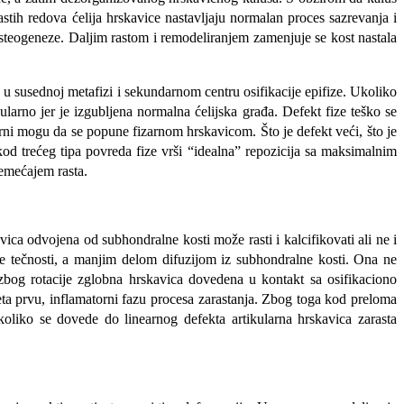
stih redova ćelija hrskavice nastavljaju normalan proces sazrevanja i
teogeneze. Daljim rastom i remodeliranjem zamenjuje se kost nastala
se u susednoj metafizi i sekundarnom centru osifikacije epifize. Ukoliko
larno jer je izgubljena normalna ćelijska građa. Defekt fize teško se
erni mogu da se popune fizarnom hrskavicom. Što je defekt veći, što je
od trećeg tipa povreda fize vrši “idealna” repozicija sa maksimalnim
remećajem rasta.
ica odvojena od subhondralne kosti može rasti i kalcifikovati ali ne i
ne tečnosti, a manjim delom difuzijom iz subhondralne kosti. Ona ne
zbog rotacije zglobna hrskavica dovedena u kontakt sa osifikaciono
eta prvu, inflamatorni fazu procesa zarastanja. Zbog toga kod preloma
oliko se dovede do linearnog defekta artikularna hrskavica zarasta