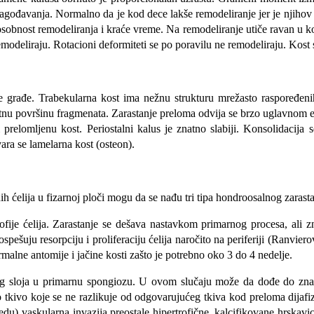
đavanja. Normalno da je kod dece lakše remodeliranje jer je njihov skel
posobnost remodeliranja i kraće vreme. Na remodeliranje utiče ravan u ko
remodeliraju. Rotacioni deformiteti se po poravilu ne remodeliraju. Kost
ene građe. Trabekularna kost ima nežnu strukturu mrežasto raspoređe
tnu površinu fragmenata. Zarastanje preloma odvija se brzo uglavnom en
 prelomljenu kost. Periostalni kalus je znatno slabiji. Konsolidacij
ra se lamelarna kost (osteon).
 ćelija u fizarnoj ploči mogu da se nađu tri tipa hondroosalnog zarasta
rofije ćelija. Zarastanje se dešava nastavkom primarnog procesa, ali
 pospešuju resorpciju i proliferaciju ćelija naročito na periferiji (Ran
rmalne antomije i jačine kosti zašto je potrebno oko 3 do 4 nedelje.
nog sloja u primarnu spongiozu. U ovom slučaju može da dođe do zn
ivo koje se ne razlikuje od odgovarujućeg tkiva kod preloma dijafize. 
 redu) vaskularna invazija preostale hipertrofične, kalcifikovane hrska