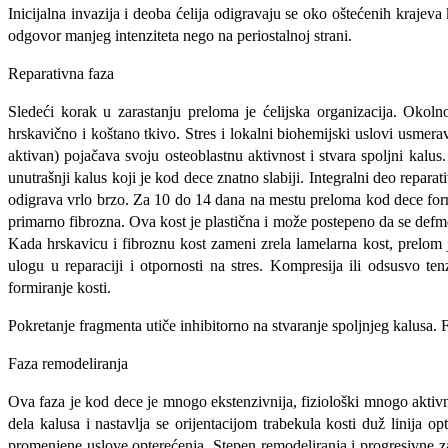
Inicijalna invazija i deoba ćelija odigravaju se oko oštećenih kraje
odgovor manjeg intenziteta nego na periostalnoj strani.
Reparativna faza
Sledeći korak u zarastanju preloma je ćelijska organizacija. Okoln
hrskavično i koštano tkivo. Stres i lokalni biohemijski uslovi usmer
aktivan) pojačava svoju osteoblastnu aktivnost i stvara spoljni kalu
unutrašnji kalus koji je kod dece znatno slabiji. Integralni deo repara
odigrava vrlo brzo. Za 10 do 14 dana na mestu preloma kod dece form
primarno fibrozna. Ova kost je plastična i može postepeno da se defm
Kada hrskavicu i fibroznu kost zameni zrela lamelarna kost, prelom 
ulogu u reparaciji i otpornosti na stres. Kompresija ili odsusvo te
formiranje kosti.
Pokretanje fragmenta utiče inhibitorno na stvaranje spoljnjeg kalus
Faza remodeliranja
Ova faza je kod dece je mnogo ekstenzivnija, fiziološki mnogo aktivn
dela kalusa i nastavlja se orijentacijom trabekula kosti duž linija 
promenjene uslove opterećenja. Stepen remodeliranja i progresivne z