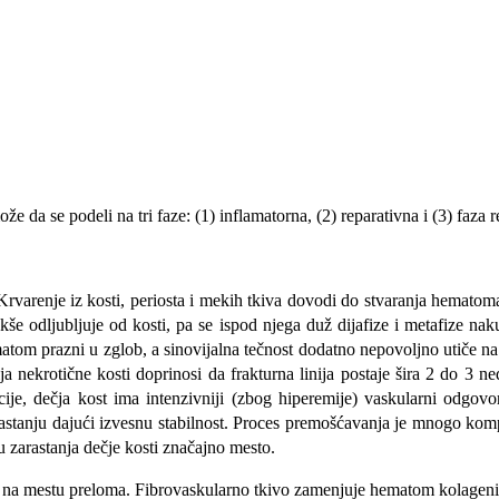
že da se podeli na tri faze: (1) inflamatorna, (2) reparativna i (3) faza 
 Krvarenje iz kosti, periosta i mekih tkiva dovodi do stvaranja hemato
kše odljubljuje od kosti, pa se ispod njega duž dijafize i metafize nak
ematom prazni u zglob, a sinovijalna tečnost dodatno nepovoljno utiče 
ja nekrotične kosti doprinosi da frakturna linija postaje šira 2 do 3
acije, dečja kost ima intenzivniji (zbog hiperemije) vaskularni odgo
rastanju dajući izvesnu stabilnost. Proces premošćavanja je mnogo komp
u zarastanja dečje kosti značajno mesto.
atoma na mestu preloma. Fibrovaskularno tkivo zamenjuje hematom kolagen