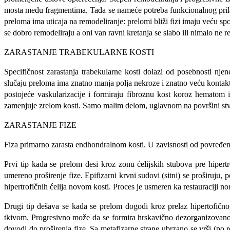
mosta među fragmentima. Tada se nameće potreba funkcionalnog prilago
preloma ima uticaja na remodeliranje: prelomi bliži fizi imaju veću s
se dobro remodeliraju a oni van ravni kretanja se slabo ili nimalo ne 
ZARASTANJE TRABEKULARNE KOSTI
Specifičnost zarastanja trabekularne kosti dolazi od posebnosti nj
slučaju preloma ima znatno manja polja nekroze i znatno veću kontak
postojeće vaskularizacije i formiraju fibroznu kost koroz hematom i
zamenjuje zrelom kosti. Samo malim delom, uglavnom na površini stva
ZARASTANJE FIZE
Fiza primarno zarasta endhondralnom kosti. U zavisnosti od povređenih
Prvi tip kada se prelom desi kroz zonu ćelijskih stubova pre hipert
umereno proširenje fize. Epifizarni krvni sudovi (sitni) se proširuju,
hipertrofičnih ćelija novom kosti. Proces je usmeren ka restauraciji no
Drugi tip dešava se kada se prelom dogodi kroz prelaz hipertofič
tkivom. Progresivno može da se formira hrskavično dezorganizovano tk
dovodi do proširenja fize. Sa metafizarne strane ubrzano se vrši (po