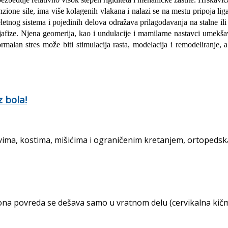
one sile, ima više kolagenih vlakana i nalazi se na mestu pripoja ligam
eletnog sistema i pojedinih delova odražava prilagođavanja na stalne il
ijafize. Njena geomerija, kao i undulacije i mamilarne nastavci umekš
normalan stres može biti stimulacija rasta, modelacija i remodeliranje,
 bola!
ima, kostima, mišićima i ograničenim kretanjem, ortopedska
povreda se dešava samo u vratnom delu (cervikalna kičma) i 