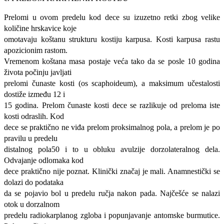
Prelomi u ovom predelu kod dece su izuzetno retki zbog velike
količine hrskavice koje
omotavaju koštanu strukturu kostiju karpusa. Kosti karpusa rastu
apozicionim rastom.
Vremenom koštana masa postaje veća tako da se posle 10 godina
života počinju javljati
prelomi čunaste kosti (os scaphoideum), a maksimum učestalosti
dostiže između 12 i
15 godina. Prelom čunaste kosti dece se razlikuje od preloma iste
kosti odraslih. Kod
dece se praktično ne viđa prelom proksimalnog pola, a prelom je po
pravilu u predelu
distalnog pola50 i to u obluku avulzije dorzolateralnog dela.
Odvajanje odlomaka kod
dece praktično nije poznat. Klinički značaj je mali. Anamnestički se
dolazi do podataka
da se pojavio bol u predelu ručja nakon pada. Najčešće se nalazi
otok u dorzalnom
predelu radiokarplanog zgloba i popunjavanje antomske burmutice.