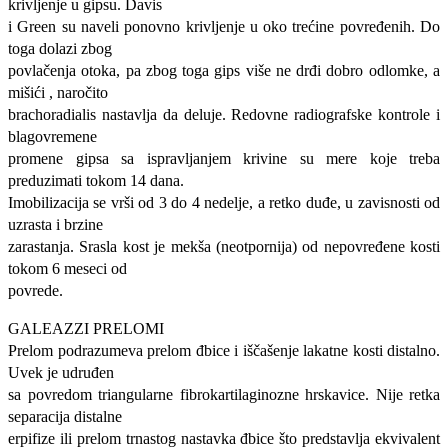
krivljenje u gipsu. Davis
i Green su naveli ponovno krivljenje u oko trećine povređenih. Do
toga dolazi zbog
povlačenja otoka, pa zbog toga gips više ne drđi dobro odlomke, a
mišići , naročito
brachoradialis nastavlja da deluje. Redovne radiografske kontrole i
blagovremene
promene gipsa sa ispravljanjem krivine su mere koje treba
preduzimati tokom 14 dana.
Imobilizacija se vrši od 3 do 4 nedelje, a retko duđe, u zavisnosti od
uzrasta i brzine
zarastanja. Srasla kost je mekša (neotpornija) od nepovređene kosti
tokom 6 meseci od
povrede.
GALEAZZI PRELOMI
Prelom podrazumeva prelom đbice i iščašenje lakatne kosti distalno.
Uvek je udruđen
sa povredom triangularne fibrokartilaginozne hrskavice. Nije retka
separacija distalne
erpifize ili prelom trnastog nastavka đbice što predstavlja ekvivalent