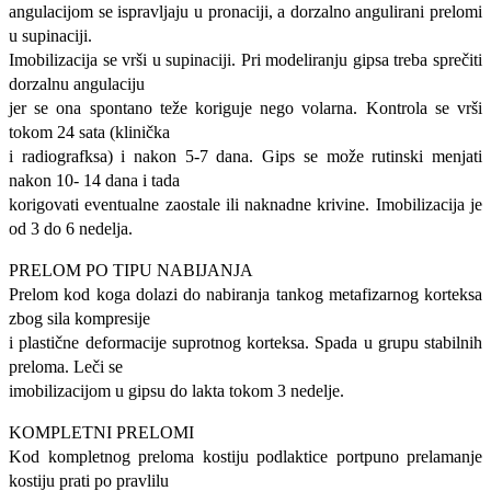
angulacijom se ispravljaju u pronaciji, a dorzalno angulirani prelomi
u supinaciji.
Imobilizacija se vrši u supinaciji. Pri modeliranju gipsa treba sprečiti
dorzalnu angulaciju
jer se ona spontano teže koriguje nego volarna. Kontrola se vrši
tokom 24 sata (klinička
i radiografksa) i nakon 5-7 dana. Gips se može rutinski menjati
nakon 10- 14 dana i tada
korigovati eventualne zaostale ili naknadne krivine. Imobilizacija je
od 3 do 6 nedelja.
PRELOM PO TIPU NABIJANJA
Prelom kod koga dolazi do nabiranja tankog metafizarnog korteksa
zbog sila kompresije
i plastične deformacije suprotnog korteksa. Spada u grupu stabilnih
preloma. Leči se
imobilizacijom u gipsu do lakta tokom 3 nedelje.
KOMPLETNI PRELOMI
Kod kompletnog preloma kostiju podlaktice portpuno prelamanje
kostiju prati po pravlilu