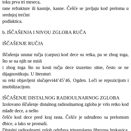
toku prva tri meseca,
rane refrakture ili kasnije, kasne. Češće se javljaju kod preloma u
srednjoj trećini
podlaktica.
b. IŠČAŠENJA I NIVOU ZGLOBA RUČA
IŠČAŠENJE RUČJA
Iščašenja unutar ručja (carpus) kod dece su retka, pa se zbog toga,
što se na njih ne misli
i zbog toga što su kosti ručja dece izuzetno sitne, često se ne
dijagnostikuju. U literaturi
su reki objavljeni slučajevi44’45’46, Ogden. Leči se repozicijom i
imobilizacijom.
IŠČAŠENJE DISTALNOG RADIOULNARNOG ZGLOBA
Izolovano iščašenje distalnog radioulnarnog zgloba je vrlo retko kod
mlađe dece, a nešto
češće kod dece pred kraj rasta. Češće je udruđeno sa prelomom
đbice, a lako se promaši.
Distalni radioulnarni zglob odrđava trinagularna fibrozna hrskavica,