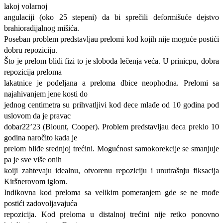
lakoj volarnoj
angulaciji (oko 25 stepeni) da bi sprečili deformišuće dejstvo
brahioradijalnog mišića.
Poseban problem predstavljau prelomi kod kojih nije moguće postići
dobru repoziciju.
Što je prelom bliđi fizi to je sloboda lečenja veća. U prinicpu, dobra
repozicija preloma
lakatnice je pođeljana a preloma đbice neophodna. Prelomi sa
najahivanjem jene kosti do
jednog centimetra su prihvatljivi kod dece mlađe od 10 godina pod
uslovom da je pravac
dobar22’23 (Blount, Cooper). Problem predstavljau deca preklo 10
godina naročito kada je
prelom bliđe srednjoj trećini. Mogućnost samokorekcije se smanjuje
pa je sve više onih
koiji zahtevaju idealnu, otvorenu repoziciju i unutrašnju fiksacija
Kiršnerovom iglom.
Indikovna kod preloma sa velikim pomeranjem gde se ne mođe
postići zadovoljavajuća
repozicija. Kod preloma u distalnoj trećini nije retko ponovno