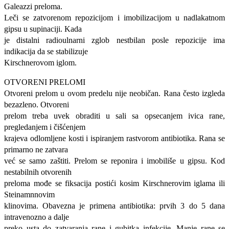
Galeazzi preloma.
Leči se zatvorenom repozicijom i imobilizacijom u nadlakatnom
gipsu u supinaciji. Kada
je distalni radioulnarni zglob nestbilan posle repozicije ima
indikacija da se stabilizuje
Kirschnerovom iglom.
OTVORENI PRELOMI
Otvoreni prelom u ovom predelu nije neobičan. Rana često izgleda
bezazleno. Otvoreni
prelom treba uvek obraditi u sali sa opsecanjem ivica rane,
pregledanjem i čišćenjem
krajeva odlomljene kosti i ispiranjem rastvorom antibiotika. Rana se
primarno ne zatvara
već se samo zaštiti. Prelom se reponira i imobiliše u gipsu. Kod
nestabilnih otvorenih
preloma mođe se fiksacija postići kosim Kirschnerovim iglama ili
Steinamnnovim
klinovima. Obavezna je primena antibiotika: prvih 3 do 5 dana
intravenozno a dalje
preko usta do zatvaranja rane i gubitka infekcije. Manje rane se