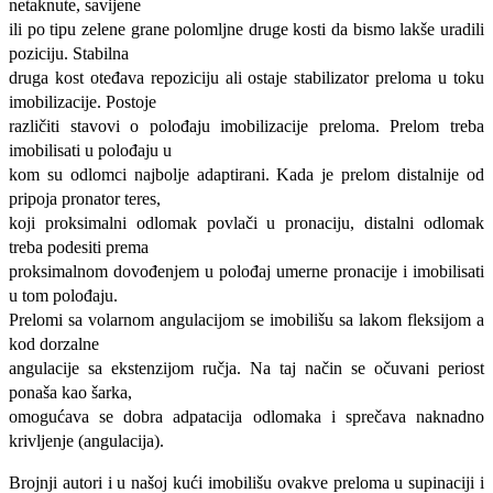
netaknute, savijene
ili po tipu zelene grane polomljne druge kosti da bismo lakše uradili
poziciju. Stabilna
druga kost oteđava repoziciju ali ostaje stabilizator preloma u toku
imobilizacije. Postoje
različiti stavovi o polođaju imobilizacije preloma. Prelom treba
imobilisati u polođaju u
kom su odlomci najbolje adaptirani. Kada je prelom distalnije od
pripoja pronator teres,
koji proksimalni odlomak povlači u pronaciju, distalni odlomak
treba podesiti prema
proksimalnom dovođenjem u polođaj umerne pronacije i imobilisati
u tom polođaju.
Prelomi sa volarnom angulacijom se imobilišu sa lakom fleksijom a
kod dorzalne
angulacije sa ekstenzijom ručja. Na taj način se očuvani periost
ponaša kao šarka,
omogućava se dobra adpatacija odlomaka i sprečava naknadno
krivljenje (angulacija).
Brojnji autori i u našoj kući imobilišu ovakve preloma u supinaciji i