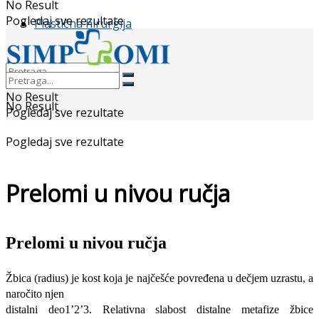
No Result
Pogledaj sve rezultate
Plastična hirurgija
No Result
No Result
Pogledaj sve rezultate
Pogledaj sve rezultate
Prelomi u nivou ručja
Prelomi u nivou ručja
Žbica (radius) je kost koja je najčešće povređena u dečjem uzrastu, a
naročito njen
distalni deo1’2’3. Relativna slabost distalne metafize žbice