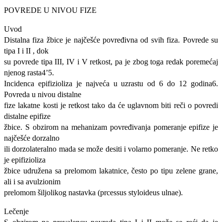
POVREDE U NIVOU FIZE
Uvod
Distalna fiza žbice je najčešće povređivna od svih fiza. Povrede su
tipa I i II , dok
su povrede tipa III, IV i V retkost, pa je zbog toga redak poremećaj
njenog rasta4’5.
Incidenca epifizioliza je najveća u uzrastu od 6 do 12 godina6.
Povreda u nivou distalne
fize lakatne kosti je retkost tako da će uglavnom biti reči o povredi
distalne epifize
žbice. S obzirom na mehanizam povređivanja pomeranje epifize je
najčešće dorzalno
ili dorzolateralno mada se može desiti i volarno pomeranje. Ne retko
je epifizioliza
žbice udružena sa prelomom lakatnice, često po tipu zelene grane,
ali i sa avulzionim
prelomom šiljolikog nastavka (prcessus styloideus ulnae).
Lečenje