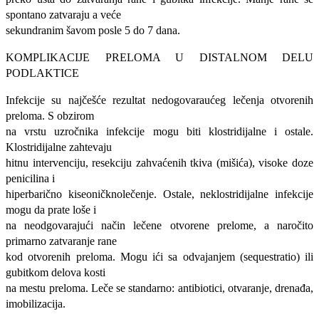
spontano zatvaraju a veće
sekundranim šavom posle 5 do 7 dana.
KOMPLIKACIJE PRELOMA U DISTALNOM DELU
PODLAKTICE
Infekcije su najčešće rezultat nedogovaraućeg lečenja otvorenih
preloma. S obzirom
na vrstu uzročnika infekcije mogu biti klostridijalne i ostale.
Klostridijalne zahtevaju
hitnu intervenciju, resekciju zahvaćenih tkiva (mišića), visoke doze
penicilina i
hiperbarično kiseoničknolečenje. Ostale, neklostridijalne infekcije
mogu da prate loše i
na neodgovarajući način lečene otvorene prelome, a naročito
primarno zatvaranje rane
kod otvorenih preloma. Mogu ići sa odvajanjem (sequestratio) ili
gubitkom delova kosti
na mestu preloma. Leče se standarno: antibiotici, otvaranje, drenađa,
imobilizacija.