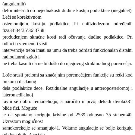
(angularnih)
deformiteta ili do nejednakosti duđine kostiju podlaktice (inegalitet).
Leči se korektivnom
osteotomijom kostiju podlaktice ili epifiziodezom određenih
fiza33’34’35’36’37 ili
produđenjem skraćne kosti radi očuvanja duđine podlaktice. Pri
odluci o vremenu i vrsti
intervencije treba imati na umu da treba odrđati funkcionalan distalni
radioulanrni zglob i
ne treba kasniti da ne bi došlo do njegovog strukturalnog poremećja.
Loše srasli prelomi sa značajnim poremećajem funkcije su retki kod
preloma distlanog
dela podlaktice dece. Rezidualne angulacije u anteroposteriornoj i
lateromedijalnoj
ravni se dobro remodeliraju, a naročito u prvoj dekadi đivota38’i
bliđe fizi. Moguće
je da spontano koriguju krivine od 2539 odnosno 35 stepeni40.
Uzrastom mogućnost
samokorekcije se smanjuje41. Volarne angulacije se bolje koriguju
od dorzalnih. Zaostale