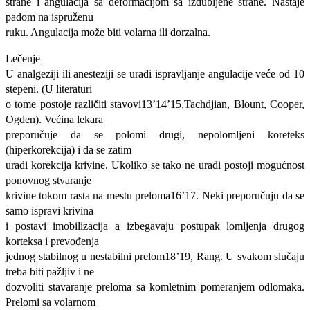
strane i angulacija sa deformacijom sa izdubljene strane. Nastaje
padom na ispruženu
ruku. Angulacija može biti volarna ili dorzalna.
Lečenje
U analgeziji ili anesteziji se uradi ispravljanje angulacije veće od 10
stepeni. (U literaturi
o tome postoje različiti stavovi13’14’15,Tachdjian, Blount, Cooper,
Ogden). Većina lekara
preporučuje da se polomi drugi, nepolomljeni koreteks
(hiperkorekcija) i da se zatim
uradi korekcija krivine. Ukoliko se tako ne uradi postoji mogućnost
ponovnog stvaranje
krivine tokom rasta na mestu preloma16’17. Neki preporučuju da se
samo ispravi krivina
i postavi imobilizacija a izbegavaju postupak lomljenja drugog
korteksa i prevođenja
jednog stabilnog u nestabilni prelom18’19, Rang. U svakom slučaju
treba biti pažljiv i ne
dozvoliti stavaranje preloma sa komletnim pomeranjem odlomaka.
Prelomi sa volarnom