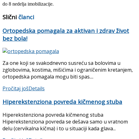
do 8 nedelja imobilizacije.
Slični
članci
Ortopedska pomagala za aktivan i zdrav život
bez bola!
Za one koji se svakodnevno susreću sa bolovima u
zglobovima, kostima, mišićima i ograničenim kretanjem,
ortopedska pomagala mogu biti spas....
Pročitaj još
Details
Hiperekstenziona povreda kičmenog stuba
Hiperekstenziona povreda kičmenog stuba
Hiperekstenziona povreda se dešava samo u vratnom
delu (cervikalna kičma) i to u situaciji kada glava...