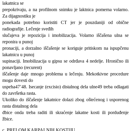
lakatnica se
prepokrivaju, a na profilnom snimku je laktnica pomerna volarno.
Za dijagnostiku je
ponekada potrebno koristiti CT jer je pouzdaniji od obične
radiografije. Lečenje sveđih
slučajeva je repozicija i imobilizacija. Volarno iščašena ulna se
reponira u punoj
pronaciji, a dorzalno iščašenje se koriguje pritiskom na ispupčenu
lakatnicu u punoj
supinaciji. Imobilizacija u gipsu se odrđava 4 nedelje. Hronično ili
ponavljano (recurent)
iščašenje daje mnogo problema u lečenju. Mekotkivne procedure
mogu dovesti do
uspeha47’48. Isecanje (excisio) distalnog dela ulne49 treba odlagati
do završetka rasta.
Ukoliko do iščašenje lakatnice dolazi zbog oštećenog i usporenog
rasta distalnog dela
đbice onda treba raditi ili skraćenje lakatne kosti ili porduđenje
žbice.
c. PRELOM KARPALNIH KOSTIJU