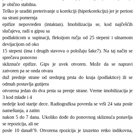
je obično stabilna.
Teško je uraditi preterivanje u korekciji (hiperkorekciju) jer je periost
na strani pomernja
epifize nepovređen (intaktan). Imobilizacija se, kod najčešćih
slučajeva, radi u gipsu sa
podlakticom u supinacji, fleksijom ručja od 25 stepeni i ulnarnom
devijacijom od oko
15 stepeni (ima i drugih stavova o položaju šake7). Na taj način se
sprečava ponovno
skliznuće epifize. Gips je uvek otvoren. Može da se napravi
zatvoren pa se onda otvara
duž prednje strane od srednjeg prsta do kraja (podlaktice) ili se
odmah postavlja gutijera
otvorena jedan do dva prsta sa prenje strane. Vreme imobilizacija je
3 kod mlađe i 4
nedelje kod starije dece. Radiografksa povreda se vrši 24 sata posle
nameštanja, a zatim
nakon 5 do 7 dana. Ukoliko dođe do ponovnog skliznuća ponavlja
se repozicija, ali ne
posle 10 dana8’9. Otvorena rpozicija je izuzetno retko indikovna,