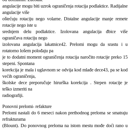
angulacije mogu biti uzrok ograničenja rotacija podlaktice. Radijalne
angulacije više
oštećuju rotaciju nego volarne. Distalne angulacije manje remete
rotacije nego iste u
srednjem delu podlaktice. Izolovana angulacija đbice više
ograničava rotaciju nego
izolovana angulacija lakatnice42. Prelomi mogu da srastu i u
rotatorno lošem polođaju pa
je to dodatni moment ograničenja rotacija naročito rotacije preko 15
stepeni. Spontana
korekcija je mala i uglavnom se odvija kod mlađe dece43, pa se kod
većih ograničenja,
školske dece preporučuje hirurška korekcija . Stepen rotacije je
teško izmeriti na
radiografiji.
Ponovni prelomi- refakture
Prelomi nastali do 6 meseci nakon prethodnog preloma se smatraju
refrakturama
(Blount). Do ponovnog preloma na istom mestu mođe doći rano u