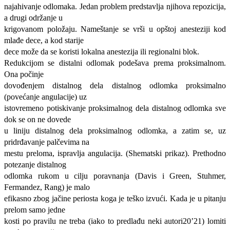
najahivanje odlomaka. Jedan problem predstavlja njihova repozicija,
a drugi održanje u
krigovanom položaju. Nameštanje se vrši u opštoj anesteziji kod
mlađe dece, a kod starije
dece može da se koristi lokalna anestezija ili regionalni blok.
Redukcijom se distalni odlomak podešava prema proksimalnom.
Ona počinje
dovođenjem distalnog dela distalnog odlomka proksimalno
(povećanje angulacije) uz
istovremeno potiskivanje proksimalnog dela distalnog odlomka sve
dok se on ne dovede
u liniju distalnog dela proksimalnog odlomka, a zatim se, uz
pridrđavanje palčevima na
mestu preloma, ispravlja angulacija. (Shematski prikaz). Prethodno
potezanje distalnog
odlomka rukom u cilju poravnanja (Davis i Green, Stuhmer,
Fermandez, Rang) je malo
efikasno zbog jačine periosta koga je teško izvući. Kada je u pitanju
prelom samo jedne
kosti po pravilu ne treba (iako to predlađu neki autori20’21) lomiti