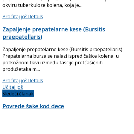
okviru tuberkuloze kolena, koja je...
Pročitaj još
Details
Zapaljenje prepatelarne kese (Bursitis
praepatellaris)
Zapaljenje prepatelarne kese (Bursitis praepatellaris)
Prepatelarna burza se nalazi ispred čašice kolena, u
potkožnom tkivu između fascije pretčašičnih
produžetaka m....
Pročitaj još
Details
Učitaj još
Sledeći članak
Povrede šake kod dece