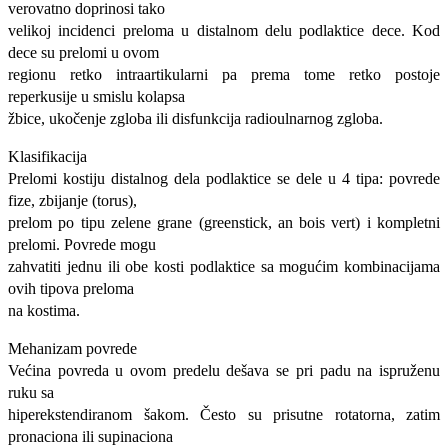
verovatno doprinosi tako
velikoj incidenci preloma u distalnom delu podlaktice dece. Kod
dece su prelomi u ovom
regionu retko intraartikularni pa prema tome retko postoje
reperkusije u smislu kolapsa
žbice, ukočenje zgloba ili disfunkcija radioulnarnog zgloba.
Klasifikacija
Prelomi kostiju distalnog dela podlaktice se dele u 4 tipa: povrede
fize, zbijanje (torus),
prelom po tipu zelene grane (greenstick, an bois vert) i kompletni
prelomi. Povrede mogu
zahvatiti jednu ili obe kosti podlaktice sa mogućim kombinacijama
ovih tipova preloma
na kostima.
Mehanizam povrede
Većina povreda u ovom predelu dešava se pri padu na ispruženu
ruku sa
hiperekstendiranom šakom. Često su prisutne rotatorna, zatim
pronaciona ili supinaciona