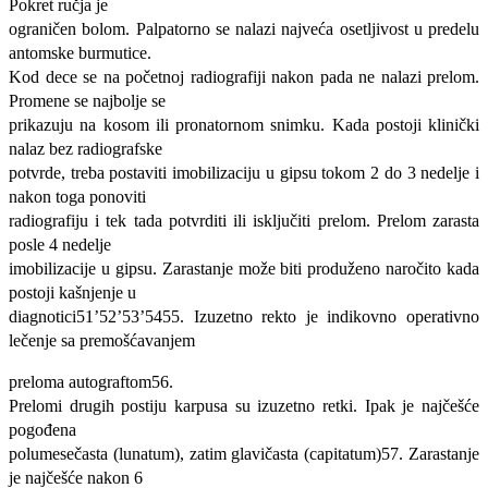
Pokret ručja je
ograničen bolom. Palpatorno se nalazi najveća osetljivost u predelu
antomske burmutice.
Kod dece se na početnoj radiografiji nakon pada ne nalazi prelom.
Promene se najbolje se
prikazuju na kosom ili pronatornom snimku. Kada postoji klinički
nalaz bez radiografske
potvrde, treba postaviti imobilizaciju u gipsu tokom 2 do 3 nedelje i
nakon toga ponoviti
radiografiju i tek tada potvrditi ili isključiti prelom. Prelom zarasta
posle 4 nedelje
imobilizacije u gipsu. Zarastanje može biti produženo naročito kada
postoji kašnjenje u
diagnotici51’52’53’5455. Izuzetno rekto je indikovno operativno
lečenje sa premošćavanjem
preloma autograftom56.
Prelomi drugih postiju karpusa su izuzetno retki. Ipak je najčešće
pogođena
polumesečasta (lunatum), zatim glavičasta (capitatum)57. Zarastanje
je najčešće nakon 6