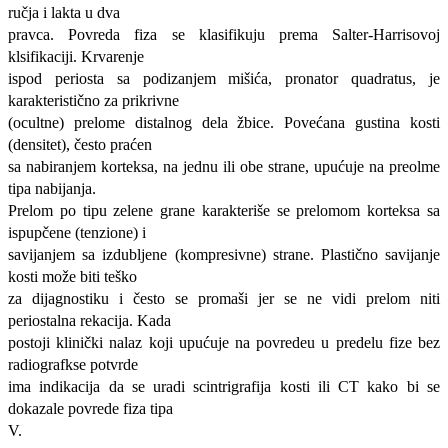
ručja i lakta u dva
pravca. Povreda fiza se klasifikuju prema Salter-Harrisovoj
klsifikaciji. Krvarenje
ispod periosta sa podizanjem mišića, pronator quadratus, je
karakteristično za prikrivne
(ocultne) prelome distalnog dela žbice. Povećana gustina kosti
(densitet), često praćen
sa nabiranjem korteksa, na jednu ili obe strane, upućuje na preolme
tipa nabijanja.
Prelom po tipu zelene grane karakteriše se prelomom korteksa sa
ispupčene (tenzione) i
savijanjem sa izdubljene (kompresivne) strane. Plastično savijanje
kosti može biti teško
za dijagnostiku i često se promaši jer se ne vidi prelom niti
periostalna rekacija. Kada
postoji klinički nalaz koji upućuje na povredeu u predelu fize bez
radiografkse potvrde
ima indikacija da se uradi scintrigrafija kosti ili CT kako bi se
dokazale povrede fiza tipa
V.