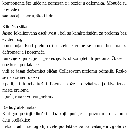
komponenta što utiče na pomeranje i poziciju odlomaka. Moguće su
povrede u
saobraćaju sportu, školi I dr.
Klinička slika
Jasno lokalizovana osetljivost i bol su karakteristični za preloma bez
evidentnog
pomeranja. Kod preloma tipa zelene grane se pored bola nalazi
defromacija i poremećaj
funkcije supinacije ili pronacije. Kod kompletnih preloma, žbice ili
obe kosti podlaktice,
vidi se jasan deformitet sličan Collesovom prelomu odraslih. Retko
se nalaze neurološki
ispadi, ali ih treba tražiti. Povreda kože ili devitalizacija tkiva iznad
mesta preloma
upućuje na otvoreni prelom.
Radiografski nalaz
Kad god postoji klinički nalaz koji upućuje na povredu u distalnom
delu podlaktice
treba uraditi radiografiju cele podlaktice sa zahvatanjem zglobova