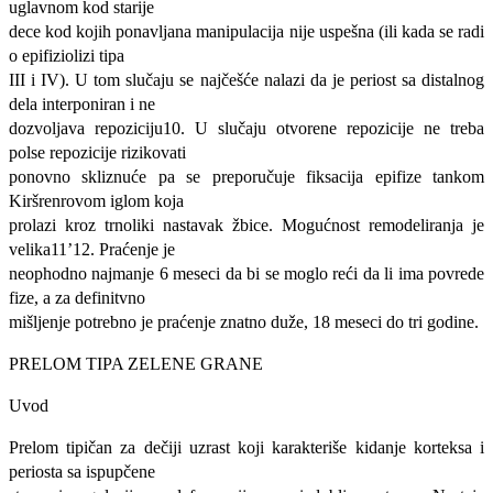
uglavnom kod starije
dece kod kojih ponavljana manipulacija nije uspešna (ili kada se radi
o epifiziolizi tipa
III i IV). U tom slučaju se najčešće nalazi da je periost sa distalnog
dela interponiran i ne
dozvoljava repoziciju10. U slučaju otvorene repozicije ne treba
polse repozicije rizikovati
ponovno skliznuće pa se preporučuje fiksacija epifize tankom
Kiršrenrovom iglom koja
prolazi kroz trnoliki nastavak žbice. Mogućnost remodeliranja je
velika11’12. Praćenje je
neophodno najmanje 6 meseci da bi se moglo reći da li ima povrede
fize, a za definitvno
mišljenje potrebno je praćenje znatno duže, 18 meseci do tri godine.
PRELOM TIPA ZELENE GRANE
Uvod
Prelom tipičan za dečiji uzrast koji karakteriše kidanje korteksa i
periosta sa ispupčene