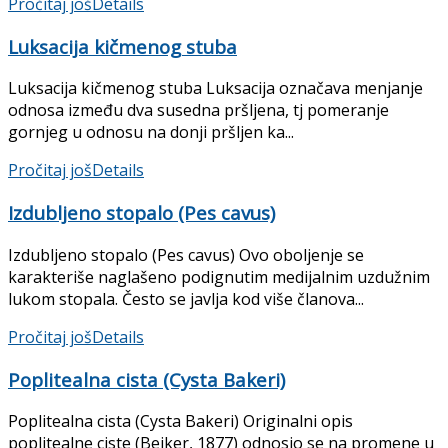
Pročitaj još
Details
Luksacija kičmenog stuba
Luksacija kičmenog stuba Luksacija označava menjanje
odnosa između dva susedna pršljena, tj pomeranje
gornjeg u odno­su na donji pršljen ka...
Pročitaj još
Details
Izdubljeno stopalo (Pes cavus)
Izdubljeno stopalo (Pes cavus) Ovo oboljenje se
karakteriše naglašeno podignutim medijalnim uzdužnim
lukom stopala. Često se javlja kod više članova...
Pročitaj još
Details
Poplitealna cista (Cysta Bakeri)
Poplitealna cista (Cysta Bakeri) Originalni opis
poplitealne ciste (Bejker, 1877) odnosio se na promene u