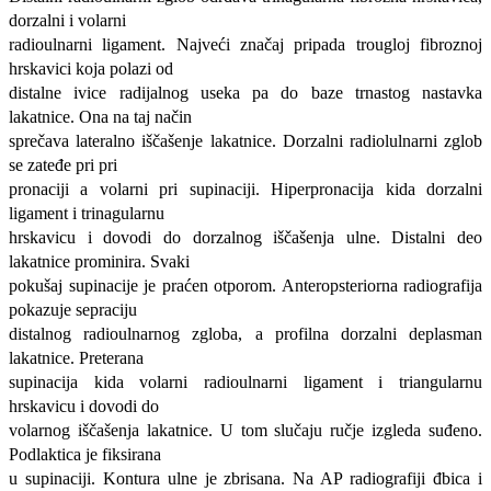
dorzalni i volarni
radioulnarni ligament. Najveći značaj pripada trougloj fibroznoj
hrskavici koja polazi od
distalne ivice radijalnog useka pa do baze trnastog nastavka
lakatnice. Ona na taj način
sprečava lateralno iščašenje lakatnice. Dorzalni radiolulnarni zglob
se zateđe pri pri
pronaciji a volarni pri supinaciji. Hiperpronacija kida dorzalni
ligament i trinagularnu
hrskavicu i dovodi do dorzalnog iščašenja ulne. Distalni deo
lakatnice prominira. Svaki
pokušaj supinacije je praćen otporom. Anteropsteriorna radiografija
pokazuje sepraciju
distalnog radioulnarnog zgloba, a profilna dorzalni deplasman
lakatnice. Preterana
supinacija kida volarni radioulnarni ligament i triangularnu
hrskavicu i dovodi do
volarnog iščašenja lakatnice. U tom slučaju ručje izgleda suđeno.
Podlaktica je fiksirana
u supinaciji. Kontura ulne je zbrisana. Na AP radiografiji đbica i