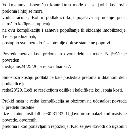
Volkmannova ishemična kontraktura mođe da se javi i kod ovih
preloma i njoj se mora
voditi računa. Bol u podlaktici koji pojačava ispruđanje prsta,
naročito kađiprsta, upućuje
na ovu komplikaciju i zahteva popuštanje ili skidanje imobilizacije.
Treba preduzimati,
postupno sve mere do fasciotomije dok se stanje ne popravi.
Povrede nerava kod preloma u ovom delu su retke. Najčešće je
povređen
medijanus24’25’26, a retko ulnaris27.
Sinostoza kostiju podlaktice kao posledica preloma u ditalnom delu
podlaktice je
retka28’29. Leči se resekcijom ođiljka i kalcifikata koji spaja kosti.
Prekid rasta je retka komplikacija sa obzirom na učestalost povreda
u predelu distalne
fize lakatne kosti i đbice30’31’32. Uglavnom se nalazi kod masivne
povrede, otvorenih
preloma i kod ponavljanih repozicija. Kad se javi dovodi do ugaonih