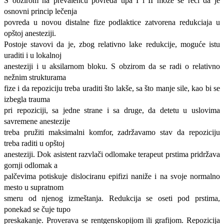
S obzirom na prevalencu povreda tipa I i II može se reći da je
osnovni princip lečenja
povreda u novou distalne fize podlaktice zatvorena redukciaja u
opštoj anesteziji.
Postoje stavovi da je, zbog relativno lake redukcije, moguće istu
uraditi i u lokalnoj
anesteziji i u aksilarnom bloku. S obzirom da se radi o relativno
nežnim strukturama
fize i da repoziciju treba uraditi što lakše, sa što manje sile, kao bi se
izbegla trauma
pri repoziciji, sa jedne strane i sa druge, da detetu u uslovima
savremene anestezije
treba pružiti maksimalni komfor, zadržavamo stav da repoziciju
treba raditi u opštoj
anesteziji. Dok asistent razvlači odlomake terapeut prstima pridržava
gornji odlomak a
palčevima potiskuje dislociranu epifizi naniže i na svoje normalno
mesto u supratnom
smeru od njenog izmeštanja. Redukcija se oseti pod prstima,
ponekad se čuje tupo
preskakanje. Proverava se rentgenskopijom ili grafijom. Repozicija