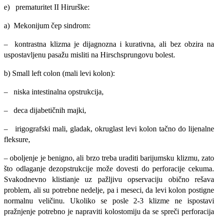
e) prematuritet II Hirurške:
a) Mekonijum čep sindrom:
– kontrastna klizma je dijagnozna i kurativna, ali bez obzira na
uspostavl­jenu pasažu misliti na Hirschsprungovu bolest.
b) Small left colon (mali levi kolon):
– niska intestinalna opstrukcija,
– deca dijabetičnih majki,
– irigografski mali, gladak, okruglast levi kolon tačno do lijenalne
fleksure,
– oboljenje je benigno, ali brzo treba uraditi barijumsku klizmu, zato
što odlaganje dezopstrukcije može dovesti do perforacije cekuma.
Svakodnevno klistianje uz pažljivu opservaciju obično rešava
problem, ali su potrebne nedelje, pa i meseci, da levi kolon postigne
normalnu veličinu. Ukoliko se posle 2-3 klizme ne ispostavi
pražnjenje potrebno je napraviti kolostomiju da se spreči perforacija