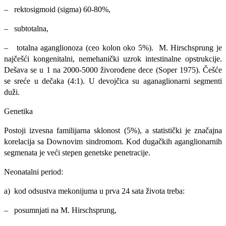
– rektosigmoid (sigma) 60-80%,
– subtotalna,
– totalna aganglionoza (ceo kolon oko 5%).
M. Hirschsprung je
najčešći kongenitalni, nemehanički uzrok intestinalne opstrukcije.
Dešava se u 1 na 2000-5000 živorođene dece (Soper 1975). Češće
se sreće u dečaka (4:1). U devojčica su aganaglionarni segmenti
duži.
Genetika
Postoji izvesna familijarna sklonost (5%), a statistički je značajna
korelacija sa Downovim sindromom. Kod dugačkih aganglionarnih
segmenata je veći stepen genetske penetracije.
Neonatalni period:
a) kod odsustva mekonijuma u prva 24 sata života treba:
– posumnjati na M. Hirschsprung,