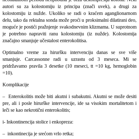
autori su za kolostomiju iz principa (znači uvek), a drugi za
kolostomiju iz nužde. Ukoliko se radi o kraćem aganglionarnom
delu, tako da rektalna sonda može proći u proksimalni dilatirani deo,
moguće je postići pražnjenje svakodnevnim klizmama. U suprotnom
je potrebno napraviti ranu kolostomiju (iz nužde). Kolostomija
značajno smanjuje učestalost enterokolitisa.
Optimalno vreme za hiruršku intervenciju danas se sve više
smanjuje. Carcas­sonne radi u uzrastu od 3 meseca. Mi se
pridržavamo pravila 3 desetke (10 meseci, tt =10 kg, hemoglobin
=10).
Komplikacije
– Enterokolitis može biti akutni i subakutni. Akutni se može desiti
pre, ali i posle hirurške intervencije, ide sa visokim mortalitetom i
leči se kao nekrotični enterokolitis;
i- Inkontinencija stolice i enkopreza:
– inkontinecija je srećom vrlo retka;