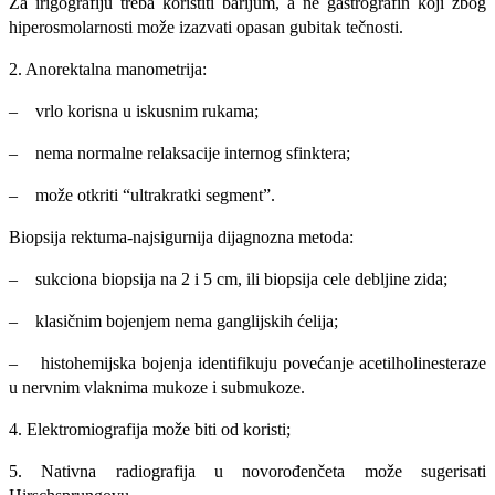
Za irigografiju treba koristiti barijum, a ne gastrografin koji zbog
hiperosmolarnosti može izazvati opasan gubitak tečnosti.
2. Anorektalna manometrija:
– vrlo korisna u iskusnim rukama;
– nema normalne relaksacije internog sfinktera;
– može otkriti “ultrakratki segment”.
Biopsija rektuma-najsigurnija dijagnozna metoda:
– sukciona biopsija na 2 i 5 cm, ili biopsija cele debljine zida;
– klasičnim bojenjem nema ganglijskih ćelija;
– histohemijska bojenja identifikuju povećanje acetilholinesteraze
u nervnim vlaknima mukoze i submukoze.
4. Elektromiografija može biti od koristi;
5. Nativna radiografija u novorođenčeta može sugerisati