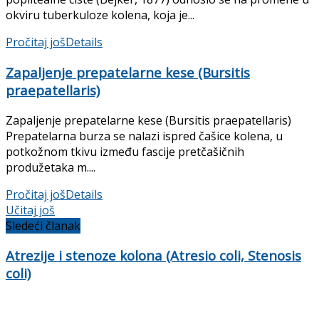
okviru tuberkuloze kolena, koja je...
Pročitaj još
Details
Zapaljenje prepatelarne kese (Bursitis
praepatellaris)
Zapaljenje prepatelarne kese (Bursitis praepatellaris)
Prepatelarna burza se nalazi ispred čašice kolena, u
potkožnom tkivu između fascije pretčašičnih
produžetaka m....
Pročitaj još
Details
Učitaj još
Sledeći članak
Atrezije i stenoze kolona (Atresio coli, Stenosis
coli)