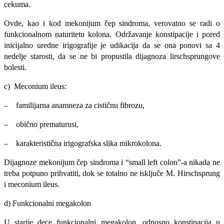
cekuma.
Ovde, kao i kod mekonijum čep sindroma, verovatno se radi o
funkcionalnom naturitetu kolona. Održavanje konstipacije i pored
inicijalno uredne irigografije je udikacija da se ona ponovi sa 4
nedelje starosti, da se ne bi propustila dijagnoza lirschsprungove
bolesti.
c) Meconium ileus:
– familijarna anamneza za cističnu fibrozu,
– obično prematurusi,
– karakteristična irigografska slika mikrokolona.
Dijagnoze mekonijum čep sindroma i “small left colon”-a nikada ne
treba potpuno prihvatiti, dok se totalno ne isključe M. Hirschsprung
i meconium ileus.
d) Funkcionalni megakolon
U starije dece funkcionalni megakolon, odnosno konstipacija u