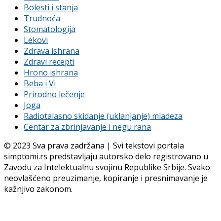
Bolesti i stanja
Trudnoća
Stomatologija
Lekovi
Zdrava ishrana
Zdravi recepti
Hrono ishrana
Beba i Vi
Prirodno lečenje
Joga
Radiotalasno skidanje (uklanjanje) mladeza
Centar za zbrinjavanje i negu rana
© 2023 Sva prava zadržana | Svi tekstovi portala
simptomi.rs predstavljaju autorsko delo registrovano u
Zavodu za Intelektualnu svojinu Republike Srbije. Svako
neovlašćeno preuzimanje, kopiranje i presnimavanje je
kažnjivo zakonom.