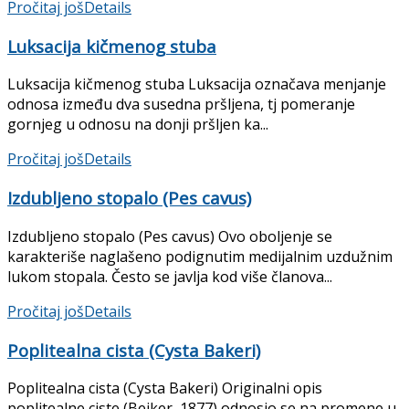
Pročitaj još
Details
Luksacija kičmenog stuba
Luksacija kičmenog stuba Luksacija označava menjanje
odnosa između dva susedna pršljena, tj pomeranje
gornjeg u odno­su na donji pršljen ka...
Pročitaj još
Details
Izdubljeno stopalo (Pes cavus)
Izdubljeno stopalo (Pes cavus) Ovo oboljenje se
karakteriše naglašeno podignutim medijalnim uzdužnim
lukom stopala. Često se javlja kod više članova...
Pročitaj još
Details
Poplitealna cista (Cysta Bakeri)
Poplitealna cista (Cysta Bakeri) Originalni opis
poplitealne ciste (Bejker, 1877) odnosio se na promene u