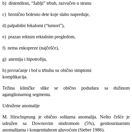
b) distendiran, “žablji” trbuh, razvučen u stranu
c) hronično bolesno dete koje slabo napreduje,
d) palpabilni fekalomi (“tumori”),
e) prazan rektum rektalnim pregledom,
f) nema enkopreze (najčešće),
g) anemija i hipotrofija,
h) povraćanje i bol u trbuhu su obično simptomi
komplikacija.
Težina kliničke slike se obično podudara sa duži­nom
aganglionarnog segmenta.
Udružene anomalije
M. Hirschsprung je obično solitarna anomalija. Nešto češće je
udružen sa Downovim sindromom (5%), genitourinarnim
anomalijama i kongenitalnom gluvoćom (Sieber 1986).