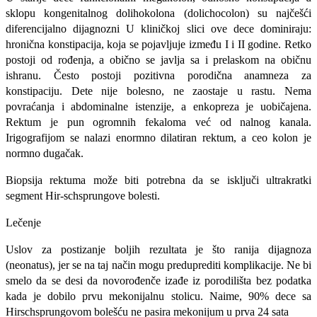
sklopu kongenitalnog dolihokolona (dolichocolon) su najčešći
diferencijalno dijagnozni U kliničkoj slici ove dece dominiraju:
hronična konstipacija, koja se pojavljuje između I i II godine. Retko
postoji od rođenja, a obično se javlja sa i prelaskom na običnu
ishranu. Često postoji pozitivna porodična anamneza za
konstipaciju. Dete nije bolesno, ne zaostaje u rastu. Nema
povraćanja i abdominalne istenzije, a enkopreza je uobičajena.
Rektum je pun ogromnih fekaloma već od nalnog kanala.
Irigografijom se nalazi enormno dilatiran rektum, a ceo kolon je
normno dugačak.
Biopsija rektuma može biti potrebna da se isključi ultrakratki
segment Hir-schsprungove bolesti.
Lečenje
Uslov za postizanje boljih rezultata je što ranija dijagnoza
(neonatus), jer se na taj način mogu preduprediti komplikacije. Ne bi
smelo da se desi da novorođenče izađe iz porodilišta bez podatka
kada je dobilo prvu mekonijalnu stolicu. Naime, 90% dece sa
Hirschsprungovom bolešću ne pasira mekonijum u prva 24 sata