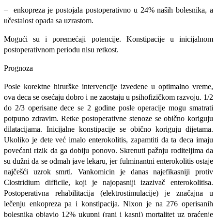
– enkopreza je postojala postoperativno u 24% naših bolesnika, a
učestalost opada sa uzrastom.
Mogući su i poremećaji potencije. Konstipacije u inicijalnom
postoperativnom periodu nisu retkost.
Prognoza
Posle korektne hirurške intervencije izvedene u optimalno vreme,
ova deca se osećaju dobro i ne zaostaju u psihofizičkom razvoju. 1/2
do 2/3 operisane dece se 2 godine posle operacije mogu smatrati
potpuno zdravim. Retke postoperativne stenoze se obično koriguju
dilatacijama. Inicijalne konstipacije se obično koriguju dijetama.
Ukoliko je dete već imalo enterokolitis, zapamtiti da ta deca imaju
pove­ćani rizik da ga dobiju ponovo. Skrenuti pažnju roditeljima da
su dužni da se odmah jave lekaru, jer fulminantni enterokolitis ostaje
najčešći uzrok smrti. Vankomicin je danas najefikasniji protiv
Clostridium difficile, koji je najopasniji izazivač enterokolitisa.
Postoperativna rehabilitacija (elektrostimulacije) je značajna u
lečenju enkopreza pa i konstipacija. Nixon je na 276 operisanih
bolesnika objavio 12% ukupni (rani i kasni) mortalitet uz praćenje