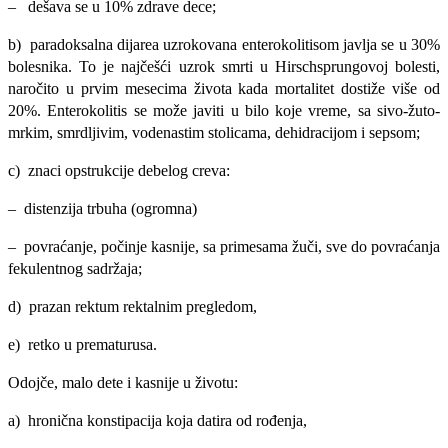
– dešava se u 10% zdrave dece;
b) paradoksalna dijarea uzrokovana enterokolitisom javlja se u 30%
bolesnika. To je najčešći uzrok smrti u Hirschsprungovoj bolesti,
naročito u prvim mesecima života kada mortalitet dostiže više od
20%. Enterokolitis se može javiti u bilo koje vreme, sa sivo-žuto-
mrkim, smrdljivim, vodenastim stolicama, dehidracijom i sep­som;
c) znaci opstrukcije debelog creva:
– distenzija trbuha (ogromna)
– povraćanje, počinje kasnije, sa primesama žuči, sve do povraćanja
fekulentnog sadržaja;
d) prazan rektum rektalnim pregledom,
e) retko u prematurusa.
Odojče, malo dete i kasnije u životu:
a) hronična konstipacija koja datira od rođenja,