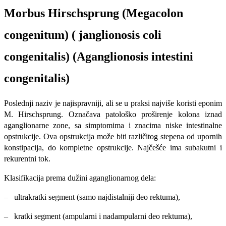
Morbus Hirschsprung (Megacolon
congenitum) ( janglionosis coli
congenitalis) (Aganglionosis intestini
congenitalis)
Poslednji naziv je najispravniji, ali se u praksi najviše koristi eponim
M. Hirschsprung. Označava patološko proširenje kolona iznad
aganglionarne zone, sa simptomima i znacima niske intestinalne
opstrukcije. Ova opstrukcija može biti različitog stepena od upornih
konstipacija, do kompletne opstrukcije. Najčešće ima subakutni i
rekurentni tok.
Klasifikacija prema dužini aganglionarnog dela:
– ultrakratki segment (samo najdistalniji deo rektuma),
– kratki segment (ampularni i nadampularni deo rektuma),