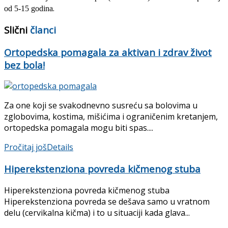
.
od 5-15 godina
Slični
članci
Ortopedska pomagala za aktivan i zdrav život
bez bola!
Za one koji se svakodnevno susreću sa bolovima u
zglobovima, kostima, mišićima i ograničenim kretanjem,
ortopedska pomagala mogu biti spas....
Pročitaj još
Details
Hiperekstenziona povreda kičmenog stuba
Hiperekstenziona povreda kičmenog stuba
Hiperekstenziona povreda se dešava samo u vratnom
delu (cervikalna kičma) i to u situaciji kada glava...