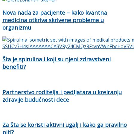
Nova nada za pacijente – kako kvantna
medicina otkriva skrivene probleme u
organizmu
Šta je spirulina i koji su njeni zdravstveni
benefiti?
Partnerstvo roditelja i pedijatara u kreiranju
zdravije budućnosti dece
Za šta se koristi aktivni ugalj i kako ga pravilno
piti?