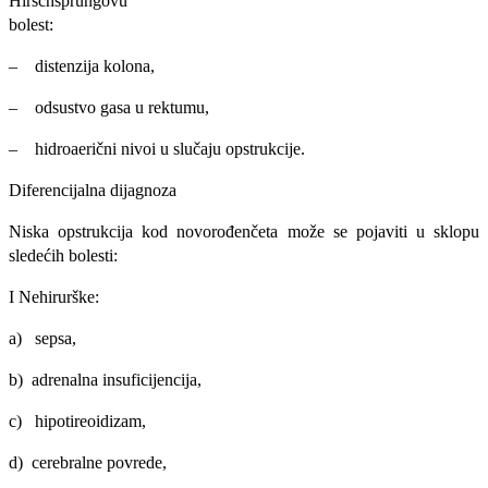
Hirschsprungovu
bolest:
– distenzija kolona,
– odsustvo gasa u rektumu,
– hidroaerični nivoi u slučaju opstrukcije.
Diferencijalna dijagnoza
Niska opstrukcija kod novorođenčeta može se pojaviti u sklopu
sledećih bolesti:
I Nehirurške:
a) sepsa,
b) adrenalna insuficijencija,
c) hipotireoidizam,
d) cerebralne povrede,