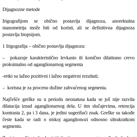
Dijagnozne metode
Irigografijom se obično postavlja dijagnoza, anorektalna
manometrija može biti od koristi, ali se definitivna dijagnoza
postavlja biopsijom.
1 Irigografija – obično postavlja dijagnozu:
– pokazuje karakteristično levkasto ili konično dilatirano crevo
proksimalno od aganglionarnog segmenta
-retki su lažno pozitivni i lažno negativni rezultati;
– korisna je za procenu dužine zahvaćenog segmenta.
Najčešće greške su u periodu neonatusa kada se još nije razvila
dilatacija iznad aganglionarnog dela. U tim slučajevima, retencija
kontrasta 2, pa i 3 dana, je jedini sugerišući znak. Greške su takođe
česte kada se radi o niskoj aganglionozi odnosno ultrakratkom
segmentu.