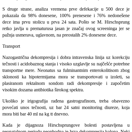
S druge strane, analiza vremena prve defekacije u 500 dece je
pokazala da 98% donesene, 100% prenesene i 76% nedonešene
dece ima prvu stolicu u prva 24 sata. Pošto se M. Hirschsprung
retko javlja u prematurusa jasan je značaj ovog screeninga jer se
pažnja usmerava, uglavnom, na preostalih 2% donesene dece.
Transport
Nazogastrična dekompresija i dobra intravenska linija uz korekciju
tečnosti i acidobaznog stanja i visoko uzglavlje su najčešće potrebne
transportne mere. Neonatus sa fulminantnim enterokolitisom zbog
sklonosti ka hipotermijama mora se transportovati u izoleti, sa
plasiranom rektalnom sondom radi dekompresije i započetim
visokim dozama antibiotika širokog spektra.
Ukoliko je irigografija rađena gastrografinom, treba obavezno
povećati unos tečnosti, uz bar 24 satni monitoring diureze, koja
mora biti bar 40 ml na kg tt dnevno.
Kada je dijagnoza Hirschsprungove bolesti postavljena u
neonatalnom periodu neophodna je brza dekompresija kolona. Neki