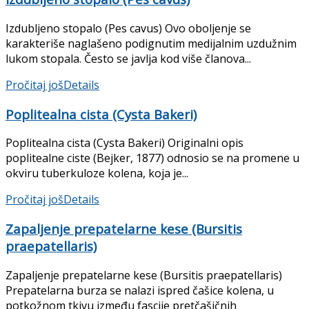
Izdubljeno stopalo (Pes cavus) Ovo oboljenje se
karakteriše naglašeno podignutim medijalnim uzdužnim
lukom stopala. Često se javlja kod više članova...
Pročitaj još
Details
Poplitealna cista (Cysta Bakeri)
Poplitealna cista (Cysta Bakeri) Originalni opis
poplitealne ciste (Bejker, 1877) odnosio se na promene u
okviru tuberkuloze kolena, koja je...
Pročitaj još
Details
Zapaljenje prepatelarne kese (Bursitis
praepatellaris)
Zapaljenje prepatelarne kese (Bursitis praepatellaris)
Prepatelarna burza se nalazi ispred čašice kolena, u
potkožnom tkivu između fascije pretčašičnih