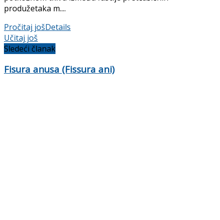
produžetaka m....
Pročitaj još
Details
Učitaj još
Sledeći članak
Fisura anusa (Fissura ani)