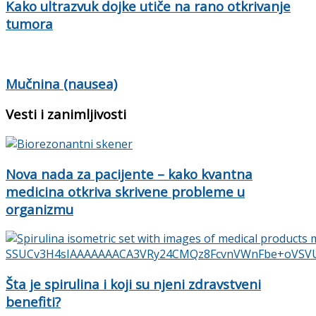
Kako ultrazvuk dojke utiče na rano otkrivanje
tumora
Mučnina (nausea)
Vesti i zanimljivosti
Nova nada za pacijente – kako kvantna
medicina otkriva skrivene probleme u
organizmu
Šta je spirulina i koji su njeni zdravstveni
benefiti?