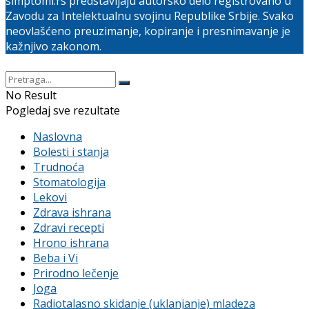
simptomi.rs predstavljaju autorsko delo registrovano u
Zavodu za Intelektualnu svojinu Republike Srbije. Svako
neovlašćeno preuzimanje, kopiranje i presnimavanje je
kažnjivo zakonom.
No Result
Pogledaj sve rezultate
Naslovna
Bolesti i stanja
Trudnoća
Stomatologija
Lekovi
Zdrava ishrana
Zdravi recepti
Hrono ishrana
Beba i Vi
Prirodno lečenje
Joga
Radiotalasno skidanje (uklanjanje) mladeza