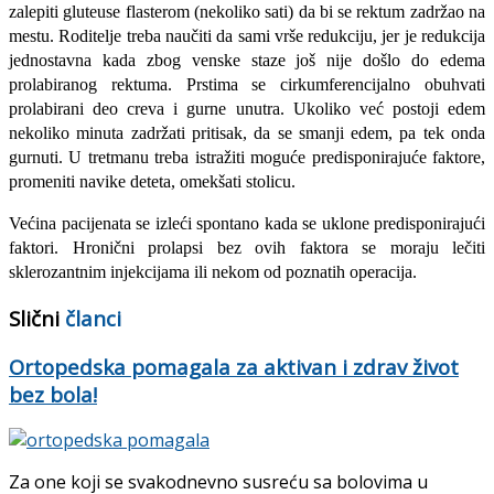
zalepiti gluteuse flasterom (nekoliko sati) da bi se rektum zadržao na
mestu. Roditelje treba naučiti da sami vrše redukciju, jer je redukcija
jednostavna kada zbog venske staze još nije došlo do edema
prolabiranog rektuma. Prstima se cirkumferencijalno obuh­vati
prolabirani deo creva i gurne unutra. Ukoliko već postoji edem
nekoliko minuta zadržati pritisak, da se smanji edem, pa tek onda
gurnuti. U tretmanu treba istražiti moguće predisponirajuće faktore,
promeniti navike deteta, omekšati stolicu.
Većina pacijenata se izleći spontano kada se uklone predisponirajući
faktori. Hronični prolapsi bez ovih faktora se moraju lečiti
sklerozantnim injekcijama ili nekom od poznatih operacija.
Slični
članci
Ortopedska pomagala za aktivan i zdrav život
bez bola!
Za one koji se svakodnevno susreću sa bolovima u