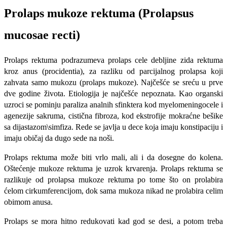
Prolaps mukoze rektuma (Prolapsus
mucosae recti)
Prolaps rektuma podrazumeva prolaps cele debljine zida rektuma
kroz anus (procidentia), za razliku od parcijalnog prolapsa koji
zahvata samo mukozu (prolaps mukoze). Najčešće se sreću u prve
dve godine života. Etiologija je najčešće nepo­znata. Kao organski
uzroci se pominju paraliza analnih sfinktera kod myelomenin­gocele i
agenezije sakruma, cistična fibroza, kod ekstrofije mokraćne bešike
sa dijastazom\simfiza. Rede se javlja u dece koja imaju konstipaciju i
imaju običaj da dugo sede na noši.
Prolaps rektuma može biti vrlo mali, ali i da dosegne do kolena.
Oštećenje mukoze rektuma je uzrok krvarenja. Prolaps rektuma se
razlikuje od prolapsa mukoze rektuma po tome što on prolabira
ćelom cirkumferencijom, dok sama mukoza nikad ne prolabira celim
obimom anusa.
Prolaps se mora hitno redukovati kad god se desi, a potom treba