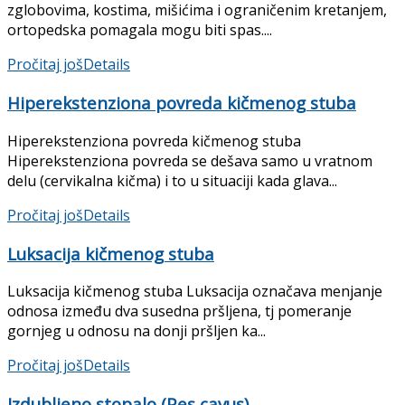
zglobovima, kostima, mišićima i ograničenim kretanjem,
ortopedska pomagala mogu biti spas....
Pročitaj još
Details
Hiperekstenziona povreda kičmenog stuba
Hiperekstenziona povreda kičmenog stuba
Hiperekstenziona povreda se dešava samo u vratnom
delu (cervikalna kičma) i to u situaciji kada glava...
Pročitaj još
Details
Luksacija kičmenog stuba
Luksacija kičmenog stuba Luksacija označava menjanje
odnosa između dva susedna pršljena, tj pomeranje
gornjeg u odno­su na donji pršljen ka...
Pročitaj još
Details
Izdubljeno stopalo (Pes cavus)