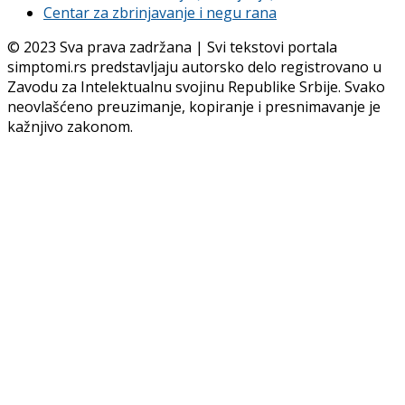
Centar za zbrinjavanje i negu rana
© 2023 Sva prava zadržana | Svi tekstovi portala
simptomi.rs predstavljaju autorsko delo registrovano u
Zavodu za Intelektualnu svojinu Republike Srbije. Svako
neovlašćeno preuzimanje, kopiranje i presnimavanje je
kažnjivo zakonom.