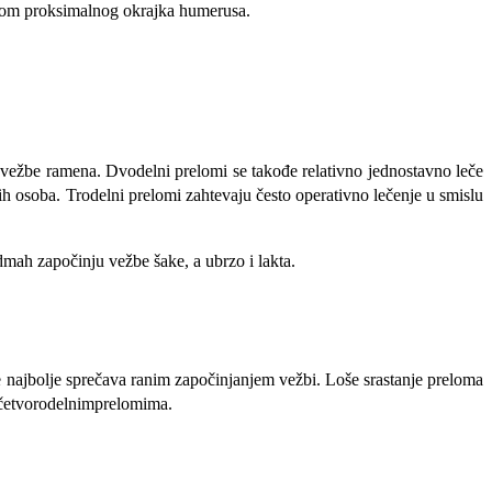
elom proksi­malnog okrajka humerusa.
ne vežbe ramena. Dvodelni prelomi se takođe relativno jed­nostavno leče
ih osoba. Trodelni prelomi zahtevaju često operativno lečenje u smislu
dmah započinju vežbe šake, a ubrzo i lakta.
e najbolje sprečava ranim započinjanjem vežbi. Loše srastanje preloma
a četvorodelnimprelomima.