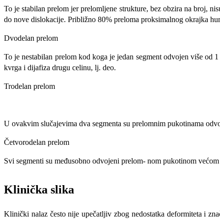
To je stabilan prelom jer prelomljene strukture, bez obzira na broj
do nove dislokacije. Približno 80% preloma proksimalnog okrajka h
Dvodelan prelom
To je nestabilan prelom kod koga je jedan seg­ment odvojen više od 1 c
kvrga i dijafiza drugu celinu, lj. deo.
Trodelan prelom
U ovakvim slučajevima dva segmenta su prelomnim pukotinama odvojena 
Četvorodelan prelom
Svi segmenti su međusobno odvojeni prelom- nom pukotinom većom
Klinička slika
Klinički nalaz često nije upečatljiv zbog nedostatka deformiteta i zn