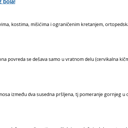
 bola!
ima, kostima, mišićima i ograničenim kretanjem, ortopedska
povreda se dešava samo u vratnom delu (cervikalna kičma) i 
sa između dva susedna pršljena, tj pomeranje gornjeg u odn