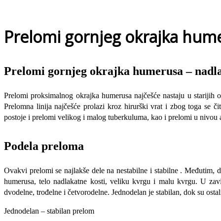
Prelomi gornjeg okrajka hume
Prelomi gornjeg okrajka humerusa – nadla
Prelomi proksimalnog okrajka humerusa najčešće nastaju u starijih
Prelomna linija najčešće prolazi kroz hirurški vrat i zbog toga se
postoje i prelomi velikog i malog tuberku­luma, kao i prelomi u nivou
Podela preloma
Ovakvi prelomi se najlakše dele na nesta­bilne i stabilne . Međutim,
humerusa, telo nadlakatne kosti, veliku kvrgu i malu kvrgu. U za
dvodelne, trođelne i četvorodelne. Jednodelan je stabilan, dok su ostal
Jednodelan – stabilan prelom