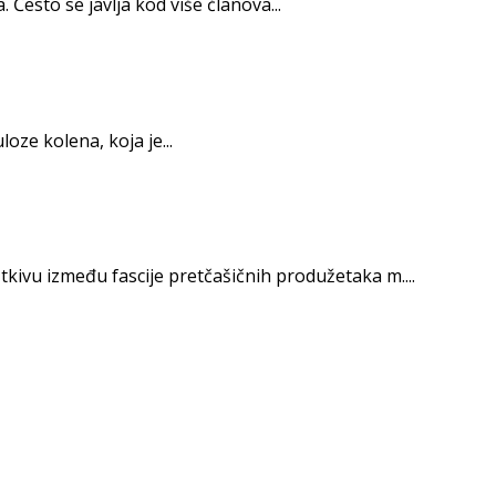
esto se javlja kod više članova...
oze kolena, koja je...
tkivu između fascije pretčašičnih produžetaka m....