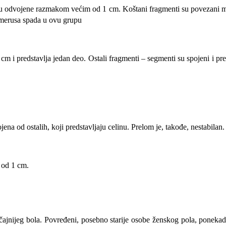
, nisu odvojene razmakom većim od 1 cm. Koštani fragmenti su povezani 
umerusa spada u ovu grupu
m i predstavlja jedan deo. Ostali fragmenti – segmenti su spojeni i pred
od ostalih, koji predstavljaju celinu. Prelom je, takođe, nestabilan.
 od 1 cm.
ačajnijeg bola. Povređeni, posebno starije osobe ženskog pola, ponekad