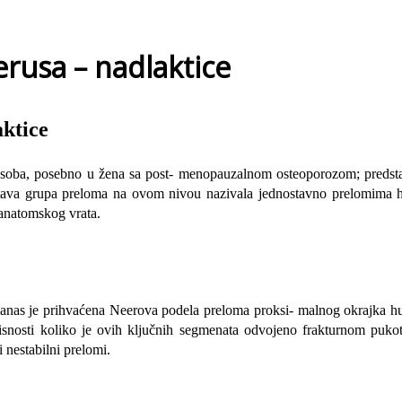
rusa – nadlaktice
ktice
 osoba, posebno u žena sa post- menopauzalnom osteoporozom; predstav
 čitava grupa preloma na ovom nivou nazivala jednostavno prelomima h
 anatomskog vrata.
 danas je prihvaćena Neerova podela preloma proksi- malnog okrajka hu
vis­nosti koliko je ovih ključnih segmenata odvojeno frakturnom pu
i nestabilni prelomi.