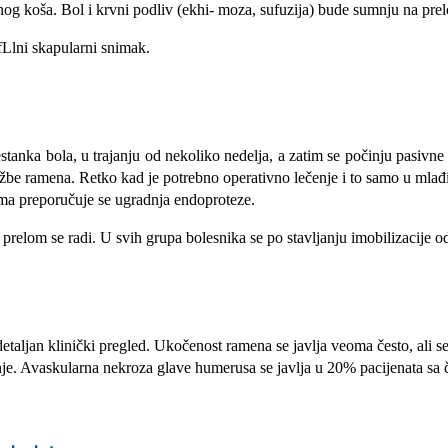
nog koša. Bol i krvni podliv (ekhi- moza, sufuzija) bude sumnju na pr
fLlni skapularni snimak.
restanka bola, u trajanju od nekoliko nedelja, a zatim se počinju pasiv
ežbe ramena. Retko kad je potrebno operativno lečenje i to samo u mlađ
o­ma preporučuje se ugradnja endoproteze.
prelom se radi. U svih grupa bolesnika se po stavljanju imobilizacije o
aljan klinički pregled. Ukočenost ramena se javlja veoma često, ali s
tnje. Avaskularna nekroza glave humerusa se javlja u 20% pacijenata s