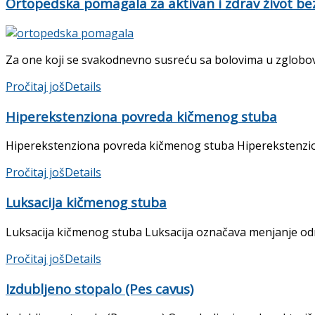
Ortopedska pomagala za aktivan i zdrav život bez
Za one koji se svakodnevno susreću sa bolovima u zglobov
Pročitaj još
Details
Hiperekstenziona povreda kičmenog stuba
Hiperekstenziona povreda kičmenog stuba Hiperekstenziona 
Pročitaj još
Details
Luksacija kičmenog stuba
Luksacija kičmenog stuba Luksacija označava menjanje odno
Pročitaj još
Details
Izdubljeno stopalo (Pes cavus)