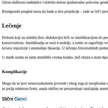
ćelom dužinom nadlaktice i dobrim delom ipsilateralne polovine grud
Rendgenski pregled mora da bude u dve projek­cije – rade se AP i pro
Lečenje
Prelomi koji su stabilni (bez dislokacije) leče se imobilizacijom do p
konzervativno. Imobilizadja se nosi 4 nedelje, a zatim se započinju v
krvave repozicije i unutrašnje fiksacije. U lečenju četvorodelnih prel
U starih osoba se rame imobiliše veoma kratko, bež obzira o kom tipu 
Komplikacije
Mogu da se jave neurovaskularne povrede i zbog toga je neophodan det
se javlja relativno često, mada obično ne prouzrokuje značajnije sme
Slični
članci