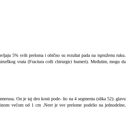
ljaju 5% svih preloma i obično su rezultat pada na ispruženu ruku.
irurškog vrata (Fractura colli chirurgici humeri). Međutim, mogu da
merusa. On je taj deo kosti pode- lio na 4 segmenta (slika 52): glavu
kotinom većom od 1 cm ,Neer je sve prelome podelio na jednodelne,