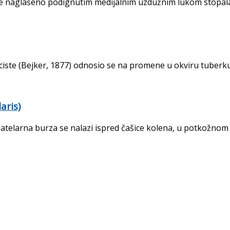
e naglašeno podignutim medijalnim uzdužnim lukom stopala. Č
 ciste (Bejker, 1877) odnosio se na promene u okviru tuberkul
aris)
patelarna burza se nalazi ispred čašice kolena, u potkožnom 