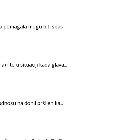
 pomagala mogu biti spas....
to u situaciji kada glava...
o­su na donji pršljen ka...