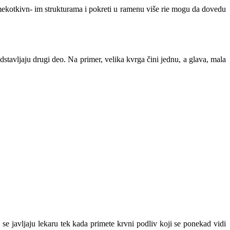
mekotkivn- im strukturama i pokreti u ramenu više rie mogu da dovedu
stavl­jaju drugi deo. Na primer, velika kvrga čini jednu, a glava, mala
 se javljaju lekaru tek kada primete krvni podliv koji se ponekad vidi