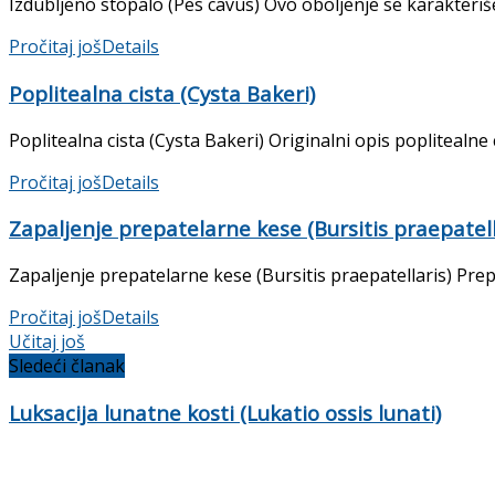
Izdubljeno stopalo (Pes cavus) Ovo oboljenje se karakteriš
Pročitaj još
Details
Poplitealna cista (Cysta Bakeri)
Poplitealna cista (Cysta Bakeri) Originalni opis poplitealne
Pročitaj još
Details
Zapaljenje prepatelarne kese (Bursitis praepatell
Zapaljenje prepatelarne kese (Bursitis praepatellaris) Pre
Pročitaj još
Details
Učitaj još
Sledeći članak
Luksacija lunatne kosti (Lukatio ossis lunati)