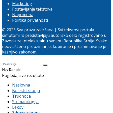
Marketing
Postavljanje tekstova
Napomena
Politika privatnosti
© 2023 Sva prava zadržana | Svi tekstovi portala
simptomi.rs predstavljaju autorsko delo registrovano u
Zavodu za Intelektualnu svojinu Republike Srbije. Svako
neovlašćeno preuzimanje, kopiranje i presnimavanje je
kažnjivo zakonom.
No Result
Pogledaj sve rezultate
Naslovna
Bolesti i stanja
Trudnoća
Stomatologija
Lekovi
Zdrava ishrana