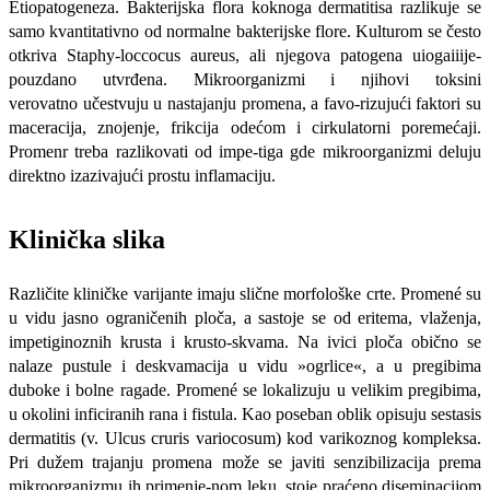
Etiopatogeneza. Bakterijska flora koknoga dermatitisa razlikuje se
samo kvantitativno od normalne bakterijske flore. Kulturom se često
otkriva Staphy-loccocus aureus, ali njegova patogena uiogaiiije-
pouzdano utvrđena. Mikroor­ganizmi i njihovi toksini
verovatno
učestvuju u nastajanju promena, a favo-rizujući faktori su
maceracija, znojenje, frikcija odećom i cirkulatorni poreme­ćaji.
Promenr treba razlikovati od impe-tiga gde mikroorganizmi deluju
direk­tno izazivajući prostu inflamaciju.
Klinička slika
Različite kliničke va­rijante imaju slične morfološke crte. Promené su
u vidu jasno ograničenih ploča, a sastoje se od eritema, vlaženja,
impetiginoznih krusta i krusto-skvama. Na ivici ploča obično se
nalaze pustule i deskvamacija u vidu »ogrlice«, a u pre­gibima
duboke i bolne ragade. Promené se lokalizuju u velikim pregibima,
u oko­lini inficiranih rana i fistula. Kao pose­ban oblik opisuju sestasis
dermatitis (v. Ulcus cruris variocosum) kod varikoznog kompleksa.
Pri dužem trajanju promena može se javiti senzibilizacija prema
mikroorganizmu ih primenje-nom leku, stoje praćeno diseminacijom