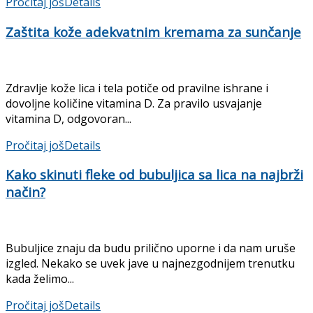
Pročitaj još
Details
Zaštita kože adekvatnim kremama za sunčanje
Zdravlje kože lica i tela potiče od pravilne ishrane i
dovoljne količine vitamina D. Za pravilo usvajanje
vitamina D, odgovoran...
Pročitaj još
Details
Kako skinuti fleke od bubuljica sa lica na najbrži
način?
Bubuljice znaju da budu prilično uporne i da nam uruše
izgled. Nekako se uvek jave u najnezgodnijem trenutku
kada želimo...
Pročitaj još
Details