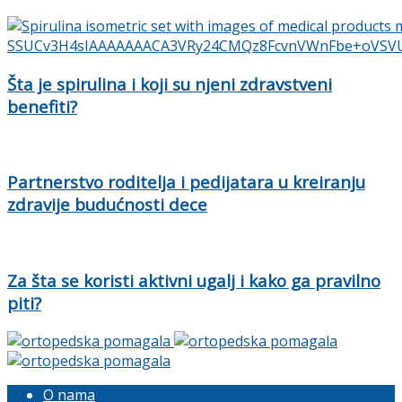
Šta je spirulina i koji su njeni zdravstveni
benefiti?
Partnerstvo roditelja i pedijatara u kreiranju
zdravije budućnosti dece
Za šta se koristi aktivni ugalj i kako ga pravilno
piti?
O nama