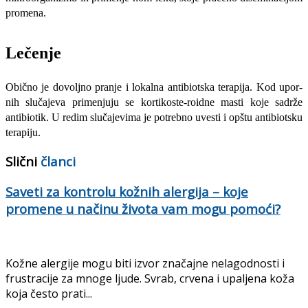
promena.
Lečenje
Obično je dovoljno pranje i lokalna antibiotska terapija. Kod upor­
nih slučajeva primenjuju se kortikoste-roidne masti koje sadrže
antibiotik. U redim slučajevima je potrebno uvesti i opštu antibiotsku
terapiju.
Slični
članci
Saveti za kontrolu kožnih alergija – koje
promene u načinu života vam mogu pomoći?
Kožne alergije mogu biti izvor značajne nelagodnosti i
frustracije za mnoge ljude. Svrab, crvena i upaljena koža
koja često prati...