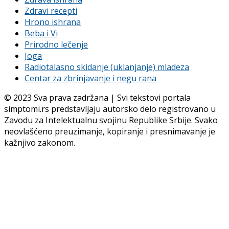
Zdravi recepti
Hrono ishrana
Beba i Vi
Prirodno lečenje
Joga
Radiotalasno skidanje (uklanjanje) mladeza
Centar za zbrinjavanje i negu rana
© 2023 Sva prava zadržana | Svi tekstovi portala
simptomi.rs predstavljaju autorsko delo registrovano u
Zavodu za Intelektualnu svojinu Republike Srbije. Svako
neovlašćeno preuzimanje, kopiranje i presnimavanje je
kažnjivo zakonom.