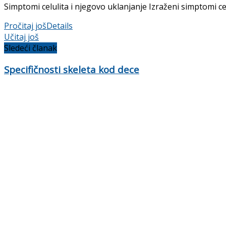
Simptomi celulita i njegovo uklanjanje Izraženi simptomi ce
Pročitaj još
Details
Učitaj još
Sledeći članak
Specifičnosti skeleta kod dece