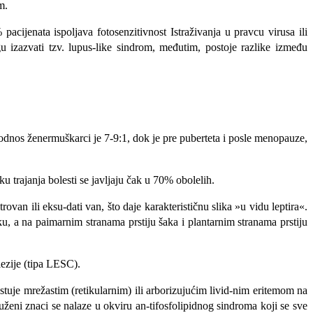
m.
jena­ta ispoljava fotosenzitivnost Istraživanja u pravcu virusa ili
ogu izazvati tzv. lupus-like sindrom, međutim, postoje razlike između
 odnos ženermuškarci je 7-9:1, dok je pre puberteta i posle menopauze,
ku traja
nja bolesti se javljaju čak u 70% obolelih.
ovan ili eksu-dati van, što daje karakterističnu slika »u vidu leptira«.
ku, a na paimarnim stranama prsti­ju šaka i plantarnim stranama prstiju
lezije (tipa LESC).
stuje mrežastim (retikularnim) ili arborizujućim livid-nim eritemom na
uženi znaci se nalaze u okviru an-tifosfolipidnog sindroma koji se sve