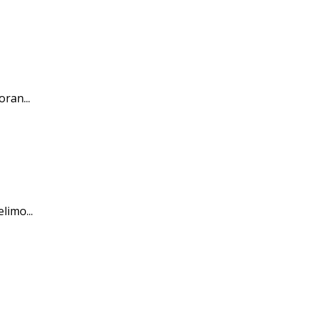
oran...
limo...