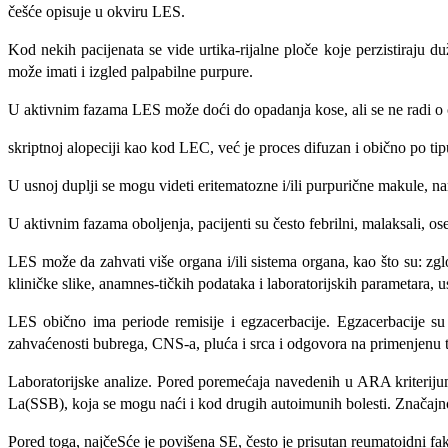
češće opisuje u okviru LES.
Kod nekih pacijenata se vide urtika-rijalne ploče koje perzistiraju du
može imati i izgled palpabilne purpure.
U aktivnim fazama LES može doći do opadanja kose, ali se ne radi o ci
skriptnoj alopeciji kao kod LEC, već je proces difuzan i obično po ti
U usnoj duplji se mogu videti eritema­tozne i/ili purpurične makule, na
U aktivnim fazama oboljenja, pacijen­ti su često febrilni, malaksali, o
LES može da zahvati više organa i/ili sistema organa, kao što su: zg
kliničke slike, anamnes-tičkih podataka i laboratorijskih para­metara
LES obično ima periode remisije i egzacerbacije. Egzacerbacije su
zahvaćenosti bubrega, CNS-a, pluća i srca i odgovora na primenjenu te­
Laboratorijske analize. Pored pore­mećaja navedenih u ARA kriterijum
La(SSB), koja se mogu naći i kod drugih autoimunih bolesti. Značajno 
Pored toga, najčeSće je povišena SE, često je prisutan reumatoidni fa