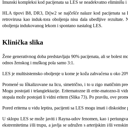
Imunski kom­pleksi kod pacijenata sa LES se neade­kvatno eliminišu 
HLA tipovi B8, DR3, D(|w2 se najčešće nalaze kod pacijenata sa LES
retrovirusa kao induk-tora oboljenja nisu dala ubedljive rezulta­te.
oboljenja indukovanog lekom i spontano nastalog LES.
Klinička slika
Žene generativnog do­ba predstavljaju 90% pacijenata, ali se bo­lest 
odnos žen­skog i muškog pola samo 3:1.
LES je multisistemsko oboljenje u kome je koža zahvaćena u oko 20% pa
Promené su lôkalizovane na licu, si­metrično, i to u zigo matičnim pred
Mogu postojati i telangiektazije. Eritematozne ili erite-matozno-li vi
stopala može postojati li vidni eritem (Slika 73). Po pravilu, ove prom
Pored eritema u vidu leptira, pacijen­ti sa LES mogu imati i diskoidne
U sklopu LES se može javiti i Rayna-udov fenomen, kao i periungvalni 
ekstremitetima i/ili trupu, a javlja se udružen s arterijskim i/ili v