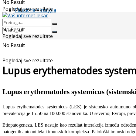
No Result
Pogledaj sve rezultate
Plastična hirurgija
No Result
Pogledaj sve rezultate
No Result
Pogledaj sve rezultate
Lupus erythematodes systemic
Lupus erythematodes systemicus (sistemski
Lupus erythematodes systemicus (LES) je sistemsko autoimuno ob
prevalencija je 15-50 na 100.000 stanovnika. U severnoj Evropi, prev
Etiopatogeneza. LES nastaje kao re­zultat interakcija između određe
patogenih autoantitela i imun-skih kompleksa. Patološki imunski odgo­