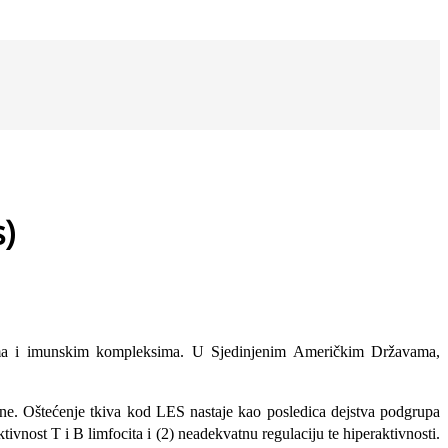
)
lima i imunskim kom­pleksima. U Sjedinjenim Američkim Državama,
dine. Oštećenje tkiva kod LES nastaje kao posledica dejstva podgrupa
nost T i B limfocita i (2) neadekvatnu regu­laciju te hiperaktivnosti.