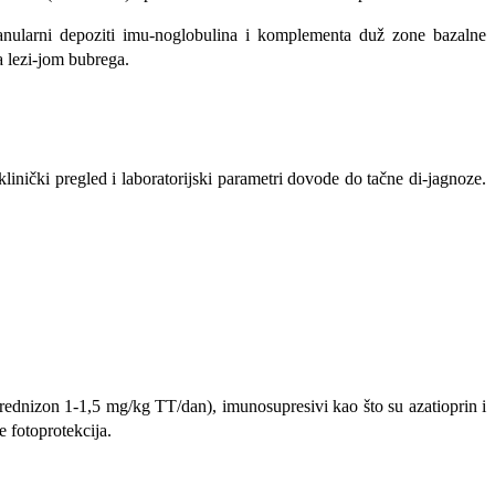
granularni depoziti imu-noglobulina i komplementa duž zone bazalne
a lezi-jom bubrega.
inički pregled i labo­ratorijski parametri dovode do tačne di-jagnoze.
prednizon 1-1,5 mg/kg TT/dan), imunosupresivi kao što su azatioprin i
 fotoprotekcija.