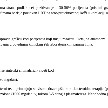
na strana podlaktice) pozitivan je u 30-50% paci­jenata (prisutni 
Smatra se daje pozitivan LBT na foto-protektovanoj koži u korelaciji s
raviti grešku kod pacijenata koji imaju rozaceu. De­taljna anamneza, kl
apanja u pojedinim kliničkim i/ili la­boratorijskim parametrima.
e sintetski antimalarici (videti kod
-30 mg/dan).
erniste, a primenjuju se visoke doze opšte korti-kosteroidne terapije (
nizolona (1000 mg/dan iv, tokom 3-5 dana) i plazmafereza. Neophodna je