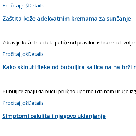
Pročitaj još
Details
Zaštita kože adekvatnim kremama za sunčanje
Zdravlje kože lica i tela potiče od pravilne ishrane i dovolj
Pročitaj još
Details
Kako skinuti fleke od bubuljica sa lica na najbrži 
Bubuljice znaju da budu prilično uporne i da nam uruše iz
Pročitaj još
Details
Simptomi celulita i njegovo uklanjanje