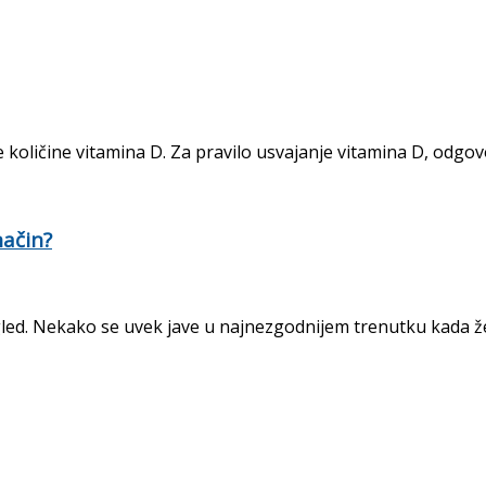
ne količine vitamina D. Za pravilo usvajanje vitamina D, odgov
način?
gled. Nekako se uvek jave u najnezgodnijem trenutku kada že