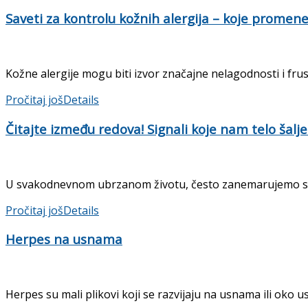
Saveti za kontrolu kožnih alergija – koje prome
Kožne alergije mogu biti izvor značajne nelagodnosti i frust
Pročitaj još
Details
Čitajte između redova! Signali koje nam telo šalj
U svakodnevnom ubrzanom životu, često zanemarujemo signale
Pročitaj još
Details
Herpes na usnama
Herpes su mali plikovi koji se razvijaju na usnama ili oko 