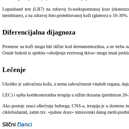
Lupusband test (LB7) na zdravoj fo-toeksponiranoj kozi (ekstenzor
membrane), a na zdravoj foto-protektovanoj koži (gluteus) u 10-30%. 
Diferencijalna dijagnoza
Promene na koži mogu biti slične kod dermatomiozitisa, a ne treba nap
Ostale bolesti iz spektra »obo­ljenja vezivnog tkiva« mogu imati pre­kl
Lečenje
Ukoliko je zahvaćena koža, a nema zahvaćenosti vitalnih organa, daju s
LEC) i opšta kortikosteroidna terapija u nižim dozama (prednizon 20
Ako postoje znaci oštećenja bubrega, CNS-a, terapija je u domenu int
ciklofosfamid, zatim tzv. »pulsne doze« intravenski datog metil-pred
Slični
članci