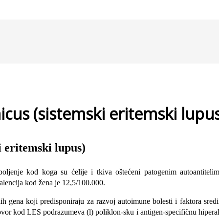
us (sistemski eritemski lupus
 eritemski lupus)
oljenje kod koga su ćelije i tkiva oštećeni patogenim autoantite
alencija kod žena je 12,5/100.000.
nih gena koji predisponiraju za razvoj autoimune bolesti i faktora sre
vor kod LES podrazumeva (l) poliklon-sku i antigen-specifičnu hiperaktiv