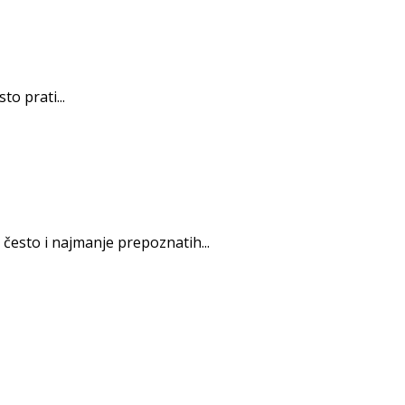
o prati...
često i najmanje prepoznatih...