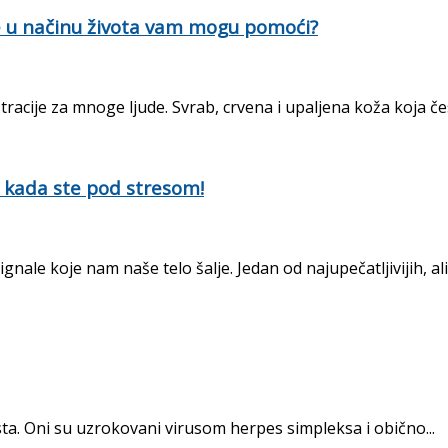
ne u načinu života vam mogu pomoći?
racije za mnoge ljude. Svrab, crvena i upaljena koža koja čest
e kada ste pod stresom!
 koje nam naše telo šalje. Jedan od najupečatljivijih, ali 
usta. Oni su uzrokovani virusom herpes simpleksa i obično...