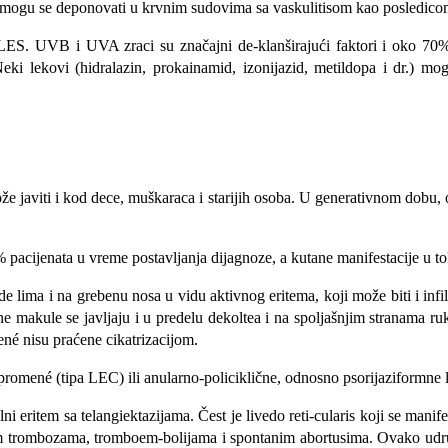
i mogu se deponovati u krvnim sudovima sa vaskulitisom kao posledico
. UVB i UVA zraci su značajni de-klanširajući faktori i oko 70% paci
 Neki lekovi (hidralazin, prokainamid, izonijazid, metildopa i dr.) m
može javiti i kod dece, muškaraca i starijih osoba. U generativnom dobu,
­cijenata u vreme postavljanja dijagno­ze, a kutane manifestacije u to
e lima i na grebenu nosa u vidu aktivnog eritema, koji može biti i infiltr
dne makule se javljaju i u predelu dekoltea i na spoljašnjim strana­ma ru
ené nisu praćene cikatrizacijom.
 prome­né (tipa LEC) ili anularno-policiklične, odnosno psorijaziformne 
eritem sa telangiektazijama. Čest je livedo reti-cularis koji se manife
enskim trombozama, tromboem-bolijama i spontanim abortusima. Ova­ko udr