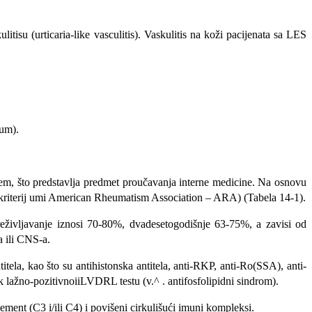
itisu (urticaria-like vasculitis). Vaskulitis na koži pacijenata sa LES
jum).
stem, što predstavlja predmet proučavanja interne medicine. Na osnovu
ES (kriterij umi American Rheumatism Association – ARA) (Tabela 14-1).
eživljavanje izno­si 70-80%, dvadesetogodišnje 63-75%, a zavisi od
a ili CNS-a.
ela, kao što su antihistonska antitela, anti-RKP, anti-Ro(SSA), anti-
k lažno-pozitivnoiiLVDRL testu (v.^ . antifosfolipidni sindrom).
ment (C3 i/ili C4) i povišeni cirkulišući imuni kompleksi.