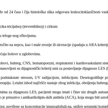
že od 24 časa i čija histološka slika odgovara leukocitoklazičnom vaskul
ka-tricijalnoj (irevembilnoj) i cirkum
pu teloge-nog efluvijuma.
ročito na nepcu, kao i male erozije ili ulceracije (spadaju u ARA kriteri
sećaju bo­love u zglobovima.
lobovi, bu­breg, CNS, hematopoezni, respiratorni i kardiovaskularni si
, ustanovljeni su dijagnostički kriterij umi za postavljanje dijagnoze L
 podstaknute stresom, UV radijacijom, infekci­jom. Desetogodišnje pr
rapiju. Letalni ishod najčešće nastaje zbog infekcija, oboljenja bubreg
ima za dijagnozu LES, pacijenti mogu imati i čitav niz drugih autoantit
je prisustvo i antikardiolipin-skih antitela (ACA), koja mogu biti uzro
ktor, po­višene su koncentracije imunoglobuli-na, snižen serumski komple