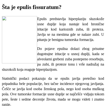
Šta je epulis
fissuratum?
Epulis predstavlja hiperplaziju sluzokože
usne duplje koja nastaje kod hronične
iritacije kod karioznih zuba, ili proteza.
Javlja se na mestima gde se nalaze zubi. U
pitanju je benigna tumorska formacija.
Do pojave epulisa dolaz
i zbog prisutne
dugotrajne iritacije u usnoj duplji, kada se
alveolarni grebeni zuba postepeno resorbuju,
pa zubi, ili proteze tonu i vrše nadražaj na
sluzokoži koja reaguje hiperplazijom.
Statistički podaci pokazuju da se epulis javlja pretežno kod
pripadnika bele populacije, bez tačne incidence njegovog javljanja.
Češće se javlja kod osoba ženskog pola, nego kod osoba muškog
pola. Ove tumorske formacije usne duplje se najčešće vidjaju tokom
pete, šeste i sedme decenije života, mada se mogu videti i znatno
ranije.