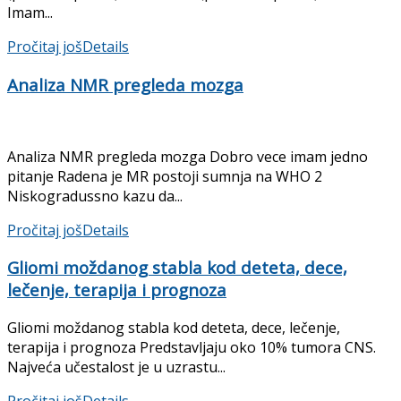
Imam...
Pročitaj još
Details
Analiza NMR pregleda mozga
Analiza NMR pregleda mozga Dobro vece imam jedno
pitanje Radena je MR postoji sumnja na WHO 2
Niskogradussno kazu da...
Pročitaj još
Details
Gliomi moždanog stabla kod deteta, dece,
lečenje, terapija i prognoza
Gliomi moždanog stabla kod deteta, dece, lečenje,
terapija i prognoza Predstavljaju oko 10% tumora CNS.
Najveća učestalost je u uzrastu...