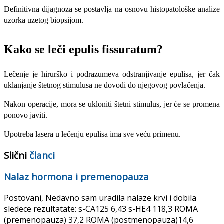
Definitivna dijagnoza se postavlja na osnovu histopatološke analize
uzorka uzetog biopsijom.
Kako se leči epulis
fissuratum
?
Lečenje je hirurško i podrazumeva odstranjivanje epulisa, jer čak
uklanjanje štetnog stimulusa ne dovodi do njegovog povlačenja.
Nakon operacije, mora se ukloniti štetni stimulus, jer će se promena
ponovo javiti.
Upotreba lasera u lečenju epulisa ima sve veću primenu.
Slični
članci
Nalaz hormona i premenopauza
Postovani, Nedavno sam uradila nalaze krvi i dobila
sledece rezultatate: s-CA125 6,43 s-HE4 118,3 ROMA
(premenopauza) 37,2 ROMA (postmenopauza)14,6