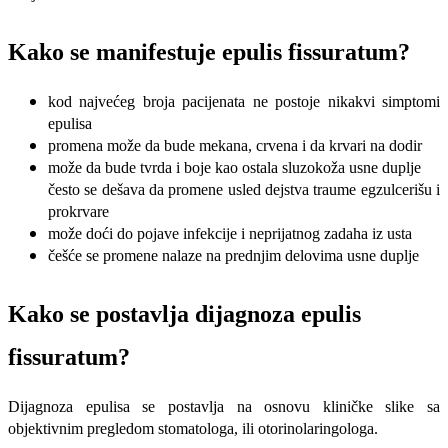
Kako se manifestuje epulis
fissuratum
?
kod najvećeg broja pacijenata ne postoje nikakvi simptomi
epulisa
promena može da bude mekana, crvena i da krvari na dodir
može da bude tvrda i boje kao ostala sluzokoža usne duplje
često se dešava da promene usled dejstva traume egzulcerišu i
prokrvare
može doći do pojave infekcije i neprijatnog zadaha iz usta
češće se promene nalaze na prednjim delovima usne duplje
Kako se postavlja dijagnoza epulis
fissuratum
?
Dijagnoza epulisa se postavlja na osnovu kliničke slike sa
objektivnim pregledom stomatologa, ili otorinolaringologa.