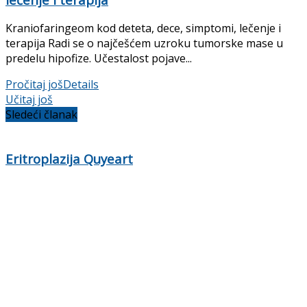
Kraniofaringeom kod deteta, dece, simptomi, lečenje i
terapija Radi se o najčešćem uzroku tumorske mase u
predelu hipofize. Učestalost pojave...
Pročitaj još
Details
Učitaj još
Sledeći članak
Eritroplazija Quyeart