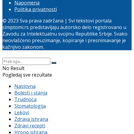
Napomena
Politika privatnosti
© 2023 Sva prava zadržana | Svi tekstovi portala
simptomi.rs predstavljaju autorsko delo registrovano u
Zavodu za Intelektualnu svojinu Republike Srbije. Svako
neovlašćeno preuzimanje, kopiranje i presnimavanje je
kažnjivo zakonom.
No Result
Pogledaj sve rezultate
Naslovna
Bolesti i stanja
Trudnoća
Stomatologija
Lekovi
Zdrava ishrana
Zdravi recepti
Hrono ishrana