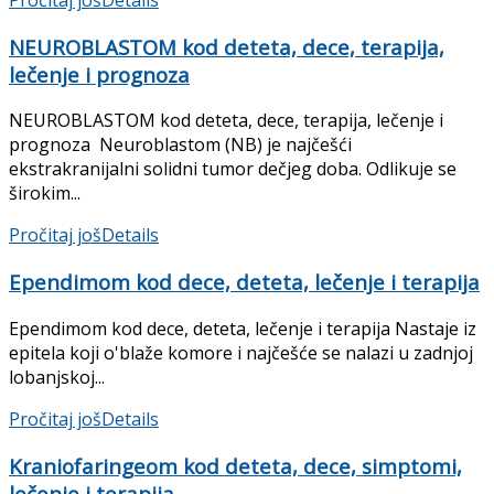
Pročitaj još
Details
NEUROBLASTOM kod deteta, dece, terapija,
lečenje i prognoza
NEUROBLASTOM kod deteta, dece, terapija, lečenje i
prognoza Neuroblastom (NB) je najčešći
ekstrakranijalni solidni tumor dečjeg doba. Odlikuje se
širokim...
Pročitaj još
Details
Ependimom kod dece, deteta, lečenje i terapija
Ependimom kod dece, deteta, lečenje i terapija Nastaje iz
epitela koji o'blaže komore i najčešće se nalazi u zadnjoj
lobanjskoj...
Pročitaj još
Details
Kraniofaringeom kod deteta, dece, simptomi,
lečenje i terapija