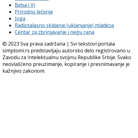
Beba i Vi
Prirodno lečenje
Joga
Radiotalasno skidanje (uklanjanje) mladeza
Centar za zbrinjavanje i negu rana
© 2023 Sva prava zadržana | Svi tekstovi portala
simptomi.rs predstavljaju autorsko delo registrovano u
Zavodu za Intelektualnu svojinu Republike Srbije. Svako
neovlašćeno preuzimanje, kopiranje i presnimavanje je
kažnjivo zakonom.