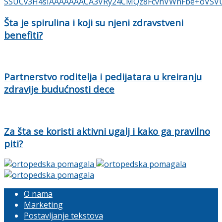
Šta je spirulina i koji su njeni zdravstveni
benefiti?
Partnerstvo roditelja i pedijatara u kreiranju
zdravije budućnosti dece
Za šta se koristi aktivni ugalj i kako ga pravilno
piti?
O nama
Marketing
Postavljanje tekstova