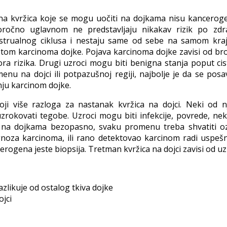
na kvržica koje se mogu uočiti na dojkama nisu kanceroge
ročno uglavnom ne predstavljaju nikakav rizik po zdra
trualnog ciklusa i nestaju same od sebe na samom kraju 
tom karcinoma dojke. Pojava karcinoma dojke zavisi od broj
ora rizika. Drugi uzroci mogu biti benigna stanja poput cist
enu na dojci ili potpazušnoj regiji, najbolje je da se posa
nju karcinom dojke.
oji više razloga za nastanak kvržica na dojci. Neki od 
zrokovati tegobe. Uzroci mogu biti infekcije, povrede, nek
 na dojkama bezopasno, svaku promenu treba shvatiti ozbi
gnoza karcinoma, ili rano detektovao karcinom radi uspešne
erogena jeste biopsija. Tretman kvržica na dojci zavisi od u
azlikuje od ostalog tkiva dojke
ojci