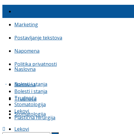
O nama
Marketing
Postavljanje tekstova
Napomena
Politika privatnosti
Naslovna
Bolesti i stanja
Naslovna
Bolesti i stanja
Trudnoća
Trudnoća
Stomatologija
Lekovi
Stomatologija
Plastična hirurgija
Lekovi