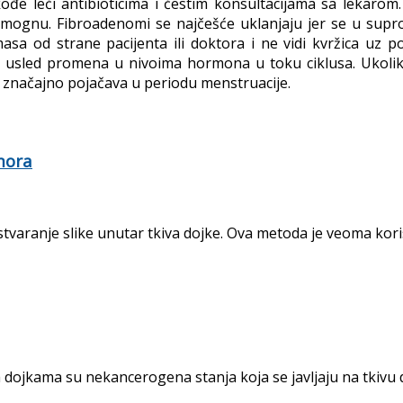
kođe leči antibioticima i čestim konsultacijama sa lekaro
omognu. Fibroadenomi se najčešće uklanjaju jer se u supr
masa od strane pacijenta ili doktora i ne vidi kvržica uz 
usled promena u nivoima hormona u toku ciklusa. Ukoliko se
l značajno pojačava u periodu menstruacije.
mora
stvaranje slike unutar tkiva dojke. Ova metoda je veoma koris
jkama su nekancerogena stanja koja se javljaju na tkivu doj