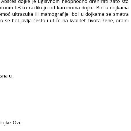
m. Absces dojke je uglavnom neophodno drenirati zato što
otnom teško razlikuju od karcinoma dojke. Bol u dojkama
pomoć ultrazuka ili mamografije, bol u dojkama se smatra
 bol javlja često i utiče na kvalitet života žene, oralni
na u...
ke. Ovi...