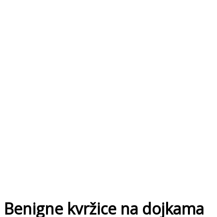
Benigne kvržice na dojkama