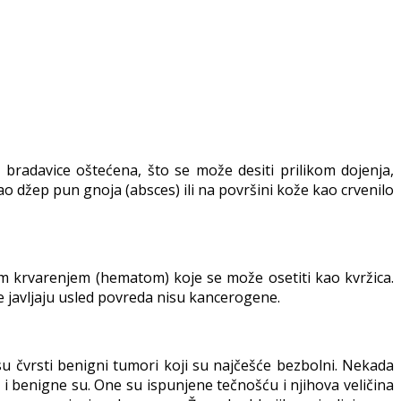
 bradavice oštećena, što se može desiti prilikom dojenja,
ao džep pun gnoja (absces) ili na površini kože kao crvenilo
im krvarenjem (hematom) koje se može osetiti kao kvržica.
se javljaju usled povreda nisu kancerogene.
u čvrsti benigni tumori koji su najčešće bezbolni. Nekada
i benigne su. One su ispunjene tečnošću i njihova veličina