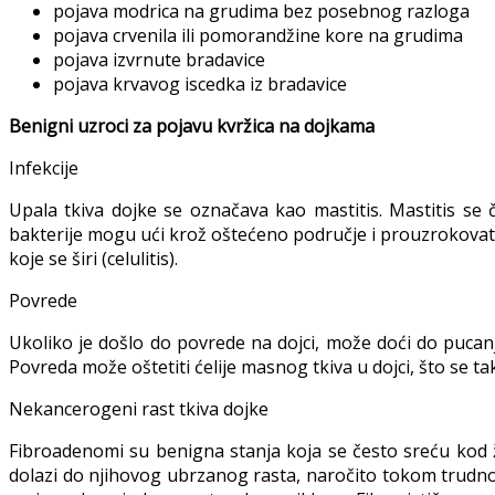
pojava modrica na grudima bez posebnog razloga
pojava crvenila ili pomorandžine kore na grudima
pojava izvrnute bradavice
pojava krvavog iscedka iz bradavice
Benigni uzroci za pojavu kvržica na dojkama
Infekcije
Upala tkiva dojke se označava kao mastitis. Mastitis se 
bakterije mogu ući krož oštećeno područje i prouzrokovati i
koje se širi (celulitis).
Povrede
Ukoliko je došlo do povrede na dojci, može doći do pucan
Povreda može oštetiti ćelije masnog tkiva u dojci, što se t
Nekancerogeni rast tkiva dojke
Fibroadenomi su benigna stanja koja se često sreću kod ž
dolazi do njihovog ubrzanog rasta, naročito tokom trudnoć