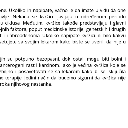
ne. Ukoliko ih napipate, važno je da imate u vidu da one
vlje. Nekada se kvržice javljaju u određenom periodu
ciklusa. Međutim, kvržice takođe predstavljaju i glavni
nih faktora, poput medicinske istorije, genetskih i drugih
i ili fibroadenoma. Ukoliko napipate kvržicu ili bilo kakvu
vetujete sa svojim lekarom kako biste se uverili da nije u
njih su potpuno bezopasni, dok ostali mogu biti bolni i
ancerogeni rast i karcinom. Iako je većina kvržica koje se
ljno i posavetovati se sa lekarom kako bi se isključila
 terapije. Jedini način da budemo sigurni da kvržica nije
zroka njihovog nastanka.