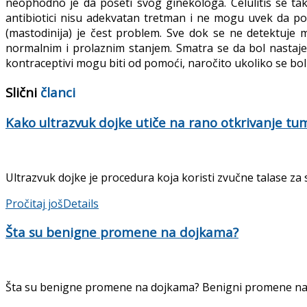
neophodno je da poseti svog ginekologa. Celulitis se ta
antibiotici nisu adekvatan tretman i ne mogu uvek da p
(mastodinija) je čest problem. Sve dok se ne detektuje 
normalnim i prolaznim stanjem. Smatra se da bol nastaje 
kontraceptivi mogu biti od pomoći, naročito ukoliko se bo
Slični
članci
Kako ultrazvuk dojke utiče na rano otkrivanje tu
Ultrazvuk dojke je procedura koja koristi zvučne talase za 
Pročitaj još
Details
Šta su benigne promene na dojkama?
Šta su benigne promene na dojkama? Benigni promene na do