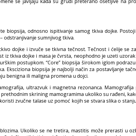
romene se javljaju kada su grudi preterano osetljive na p
te biopsija, odnosno ispitivanje samog tkiva dojke. Postoji 
 – odstranjivanje sumnjivog tkiva.
kivo dojke i izvuče se tkivna tečnost. Tečnost i ćelije se z
t iz tkiva dojke i masa je čvrsta, neophodno je uzeti uzorak
irurškim postupkom. “Core” biopsija širokom iglom podrazum
. Eksciziona biopsija je najbolji način za postavljanje tač
anju benigna ili maligna promena u dojci.
mografija, ultrazvuk i magnetna rezonanca. Mamografija p
prethodnim skrining mamogramima ukoliko su rađeni, kako bi
koristi zvučne talase uz pomoć kojih se stvara slika o stanj
 oblozima. Ukoliko se ne tretira, mastitis može prerasti u ozbi