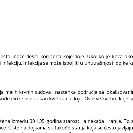
često može desiti kod žena koje doje. Ukoliko je koža oko
nfekciju. Infekcija se može ispoljiti u unutrašnjosti dojke k
ja malih krvnih sudova i nastanka područja sa lokalizovan
akođe može osetiti kao kvržica na dojci. Ovakve kvržice koje 
ena između 30 i 35 godina starosti, a nekada i ranije. To s
e. Ciste na dojkama su takođe stanja koja se često javljaju 