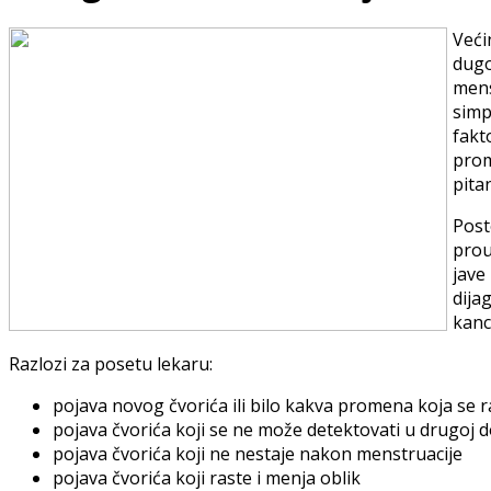
Veći
dugo
mens
simp
fakt
prom
pita
Post
prou
jave
dija
kanc
Razlozi za posetu lekaru:
pojava novog čvorića ili bilo kakva promena koja se r
pojava čvorića koji se ne može detektovati u drugoj d
pojava čvorića koji ne nestaje nakon menstruacije
pojava čvorića koji raste i menja oblik