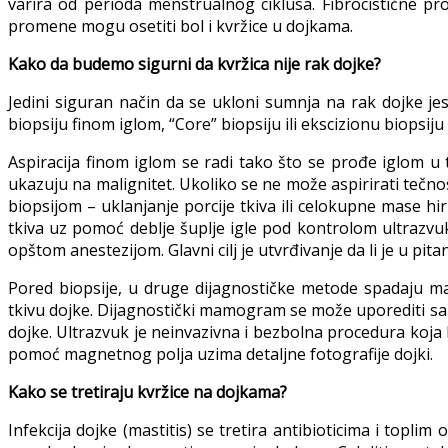
varira od perioda menstrualnog ciklusa. Fibrocistične p
promene mogu osetiti bol i kvržice u dojkama.
Kako da budemo sigurni da kvržica nije rak dojke?
Jedini siguran način da se ukloni sumnja na rak dojke jes
biopsiju finom iglom, “Core” biopsiju ili ekscizionu biopsiju
Aspiracija finom iglom se radi tako što se prođe iglom u t
ukazuju na malignitet. Ukoliko se ne može aspirirati tečnos
biopsijom – uklanjanje porcije tkiva ili celokupne mase h
tkiva uz pomoć deblje šuplje igle pod kontrolom ultrazvuka
opštom anestezijom. Glavni cilj je utvrđivanje da li je u pit
Pored biopsije, u druge dijagnostičke metode spadaju ma
tkivu dojke. Dijagnostički mamogram se može uporediti sa 
dojke. Ultrazvuk je neinvazivna i bezbolna procedura koja 
pomoć magnetnog polja uzima detaljne fotografije dojki.
Kako se tretiraju kvržice na dojkama?
Infekcija dojke (mastitis) se tretira antibioticima i toplim