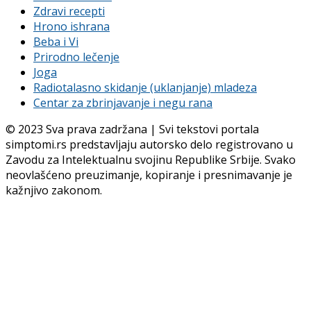
Zdravi recepti
Hrono ishrana
Beba i Vi
Prirodno lečenje
Joga
Radiotalasno skidanje (uklanjanje) mladeza
Centar za zbrinjavanje i negu rana
© 2023 Sva prava zadržana | Svi tekstovi portala
simptomi.rs predstavljaju autorsko delo registrovano u
Zavodu za Intelektualnu svojinu Republike Srbije. Svako
neovlašćeno preuzimanje, kopiranje i presnimavanje je
kažnjivo zakonom.