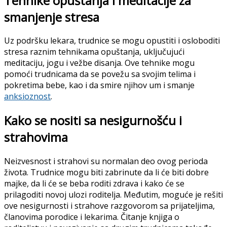
Tehnike opuštanja i meditacije za
smanjenje stresa
Uz podršku lekara, trudnice se mogu opustiti i osloboditi
stresa raznim tehnikama opuštanja, uključujući
meditaciju, jogu i vežbe disanja. Ove tehnike mogu
pomoći trudnicama da se povežu sa svojim telima i
pokretima bebe, kao i da smire njihov um i smanje
anksioznost
.
Kako se nositi sa nesigurnošću i
strahovima
Neizvesnost i strahovi su normalan deo ovog perioda
života. Trudnice mogu biti zabrinute da li će biti dobre
majke, da li će se beba roditi zdrava i kako će se
prilagoditi novoj ulozi roditelja. Međutim, moguće je rešiti
ove nesigurnosti i strahove razgovorom sa prijateljima,
članovima porodice i lekarima. Čitanje knjiga o