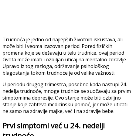
Trudnoća je jedno od najlepših životnih iskustava, ali
može biti i veoma izazovan period. Pored fizičkih
promena koje se dešavaju u telu trudnice, ovaj period
života može imati i ozbiljan uticaj na mentalno zdravlje.
Upravo iz tog razloga, održavanje psihološkog
blagostanja tokom trudnoće je od velike važnosti.
U periodu drugog trimestra, posebno kada nastupi 24.
nedelja trudnoće, mnoge trudnice se suočavaju sa prvim
simptomima depresije. Ovo stanje može biti ozbiljno
stanje koje zahteva medicinsku pomoć, jer može uticati
ne samo na zdravlje majke, već i na zdravlje bebe.
Prvi simptomi već u 24. nedelji
trudnoće