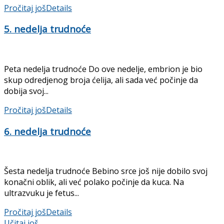
Pročitaj još
Details
5. nedelja trudnoće
Peta nedelja trudnoće Do ove nedelje, embrion je bio
skup odredjenog broja ćelija, ali sada već počinje da
dobija svoj...
Pročitaj još
Details
6. nedelja trudnoće
Šesta nedelja trudnoće Bebino srce još nije dobilo svoj
konačni oblik, ali već polako počinje da kuca. Na
ultrazvuku je fetus...
Pročitaj još
Details
Učitaj još