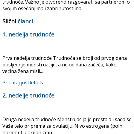
trudnoće. Važno je otvoreno razgovarati sa partnerom o
svojim osećanjima i zabrinutostima.
Slični
članci
1. nedelja trudnoće
Prva nedelja trudnoće Trudnoća se broji od prvog dana
posljednje menstruacije, a ne od dana začeća, kako
većina žena misli....
Pročitaj još
Details
2. nedelje trudnoće
Druga nedelja trudnoće Menstruacija je prestala i sada se
Vaše telo priprema za ovulaciju. Nivo estrogena (polni
hormon) u organizmu...