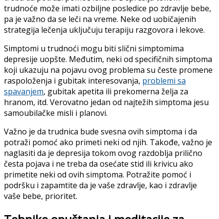
trudnoće može imati ozbiljne posledice po zdravlje bebe,
pa je važno da se leči na vreme. Neke od uobičajenih
strategija lečenja uključuju terapiju razgovora i lekove.
Simptomi u trudnoći mogu biti slični simptomima
depresije uopšte. Međutim, neki od specifičnih simptoma
koji ukazuju na pojavu ovog problema su česte promene
raspoloženja i gubitak interesovanja,
problemi sa
spavanjem
, gubitak apetita ili prekomerna želja za
hranom, itd. Verovatno jedan od najtežih simptoma jesu
samoubilačke misli i planovi.
Važno je da trudnica bude svesna ovih simptoma i da
potraži pomoć ako primeti neki od njih. Takođe, važno je
naglasiti da je depresija tokom ovog razdoblja prilično
česta pojava i ne treba da osećate stid ili krivicu ako
primetite neki od ovih simptoma. Potražite pomoć i
podršku i zapamtite da je vaše zdravlje, kao i zdravlje
vaše bebe, prioritet.