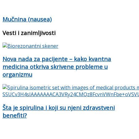
Mučnina (nausea)
Vesti i zanimljivosti
Nova nada za pacijente – kako kvantna
medicina otkriva skrivene probleme u
organizmu
Šta je spirulina i koji su njeni zdravstveni
benefiti?