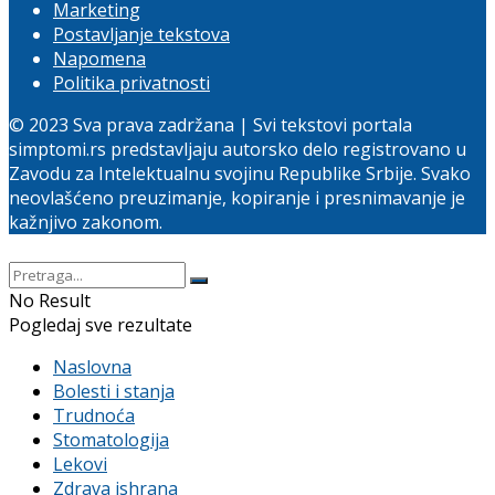
Marketing
Postavljanje tekstova
Napomena
Politika privatnosti
© 2023 Sva prava zadržana | Svi tekstovi portala
simptomi.rs predstavljaju autorsko delo registrovano u
Zavodu za Intelektualnu svojinu Republike Srbije. Svako
neovlašćeno preuzimanje, kopiranje i presnimavanje je
kažnjivo zakonom.
No Result
Pogledaj sve rezultate
Naslovna
Bolesti i stanja
Trudnoća
Stomatologija
Lekovi
Zdrava ishrana