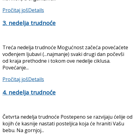
Pročitaj još
Details
3. nedelja trudnoće
Treća nedelja trudnoće Mogućnost začeća povećaćete
vođenjem ljubavi (...najmanje) svaki drugi dan počevši
od kraja prethodne i tokom ove nedelje ciklusa.
Povećanje...
Pročitaj još
Details
4. nedelja trudnoće
Četvrta nedelja trudnoće Postepeno se razvijaju ćelije od
kojih će kasnije nastati posteljica koja će hraniti Vašu
bebu. Na gornjoj...