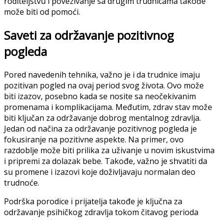
roditeljstvu i povezivanje sa drugim trudnicama takođe
može biti od pomoći.
Saveti za održavanje pozitivnog
pogleda
Pored navedenih tehnika, važno je i da trudnice imaju
pozitivan pogled na ovaj period svog života. Ovo može
biti izazov, posebno kada se nosite sa neočekivanim
promenama i komplikacijama. Međutim, zdrav stav može
biti ključan za održavanje dobrog mentalnog zdravlja.
Jedan od načina za održavanje pozitivnog pogleda je
fokusiranje na pozitivne aspekte. Na primer, ovo
razdoblje može biti prilika za uživanje u novim iskustvima
i pripremi za dolazak bebe. Takođe, važno je shvatiti da
su promene i izazovi koje doživljavaju normalan deo
trudnoće.
Podrška porodice i prijatelja takođe je ključna za
održavanje psihičkog zdravlja tokom čitavog perioda