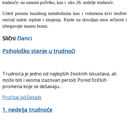
trudnoće: na samom početku, kao i oko 28. nedelje trudnoće.
Usled porasta bazalnog metabolizma kao i volumena krvi možete
osećati nalete toplote i znojenja. Pazite na dovoljan unos tečnosti i
izbegavajte masnu hranu.
Slični
članci
Psihološko stanje u trudnoći
Trudnoća je jedno od najlepših životnih iskustava, ali
može biti i veoma izazovan period. Pored fizičkih
promena koje se dešavaju...
Pročitaj još
Details
1. nedelja trudnoće