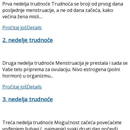
Prva nedelja trudnoće Trudnoća se broji od prvog dana
posljednje menstruacije, a ne od dana začeća, kako
većina žena misli....
Pročitaj još
Details
2. nedelje trudnoće
Druga nedelja trudnoće Menstruacija je prestala i sada se
Vaše telo priprema za ovulaciju. Nivo estrogena (polni
hormon) u organizmu...
Pročitaj još
Details
3. nedelja trudnoće
Treća nedelja trudnoće Mogućnost začeća povećaćete
vođenjem ljubavi (...najmanje) svaki drugi dan počevši