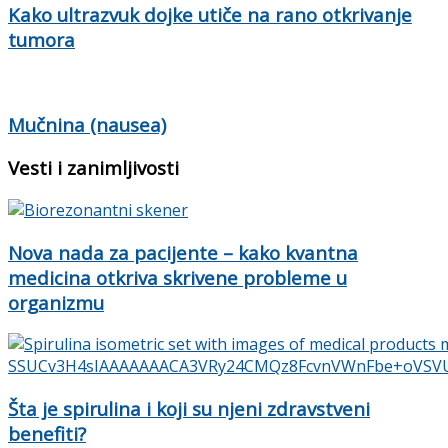
Kako ultrazvuk dojke utiče na rano otkrivanje
tumora
Mučnina (nausea)
Vesti i zanimljivosti
Nova nada za pacijente – kako kvantna
medicina otkriva skrivene probleme u
organizmu
Šta je spirulina i koji su njeni zdravstveni
benefiti?