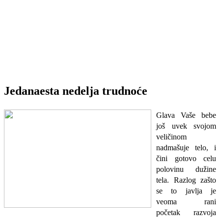
Jedanaesta nedelja trudnoće
Glava Vaše bebe
još uvek svojom
veličinom
nadmašuje telo, i
čini gotovo celu
polovinu dužine
tela. Razlog zašto
se to javlja je
veoma rani
početak razvoja