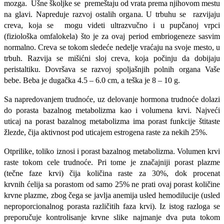
mozga. Ušne školjke se premeštaju od vrata prema njihovom mestu
na glavi. Napreduje razvoj ostalih organa. U trbuhu se razvijaju
creva, koja se mogu videti ultrazvučno i u pupčanoj vrpci
(fiziološka omfalokela) što je za ovaj period embriogeneze sasvim
normalno. Creva se tokom sledeće nedelje vraćaju na svoje mesto, u
trbuh. Razvija se mišićni sloj creva, koja počinju da dobijaju
peristaltiku. Dovršava se razvoj spoljašnjih polnih organa Vaše
bebe.
B
eba je dugačka 4.5 – 6.0 cm, a teška je 8 – 10 g.
Sa napredovanjem trudnoće, uz delovanje hormona trudnoće dolazi
do porasta bazalnog metabolizma kao i volumena krvi. Najveći
uticaj na porast bazalnog metabolizma ima porast funkcije štitaste
žlezde, čija aktivnost pod uticajem estrogena raste za nekih 25%.
Otprilike, toliko iznosi i porast bazalnog metabolizma. Volumen krvi
raste tokom cele trudnoće. Pri tome je značajniji porast plazme
(tečne faze krvi) čija količina raste za 30%, dok procenat
krvnih ćelija sa porastom od samo 25% ne prati ovaj porast količine
krvne plazme, zbog čega se javlja anemija usled hemodilucije (usled
neproporcionalnog porasta različitih faza krvi). Iz istog razloga se
preporučuje kontrolisanje krvne slike najmanje dva puta tokom