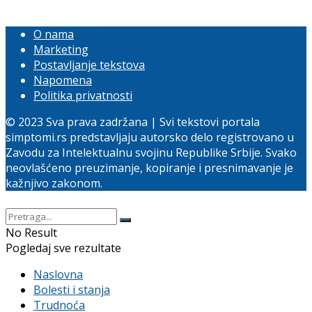
O nama
Marketing
Postavljanje tekstova
Napomena
Politika privatnosti
© 2023 Sva prava zadržana | Svi tekstovi portala
simptomi.rs predstavljaju autorsko delo registrovano u
Zavodu za Intelektualnu svojinu Republike Srbije. Svako
neovlašćeno preuzimanje, kopiranje i presnimavanje je
kažnjivo zakonom.
No Result
Pogledaj sve rezultate
Naslovna
Bolesti i stanja
Trudnoća