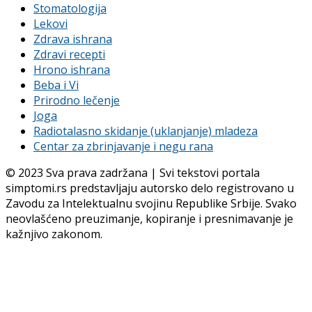
Stomatologija
Lekovi
Zdrava ishrana
Zdravi recepti
Hrono ishrana
Beba i Vi
Prirodno lečenje
Joga
Radiotalasno skidanje (uklanjanje) mladeza
Centar za zbrinjavanje i negu rana
© 2023 Sva prava zadržana | Svi tekstovi portala
simptomi.rs predstavljaju autorsko delo registrovano u
Zavodu za Intelektualnu svojinu Republike Srbije. Svako
neovlašćeno preuzimanje, kopiranje i presnimavanje je
kažnjivo zakonom.