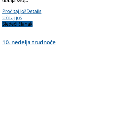
dobija svoj...
Pročitaj još
Details
Učitaj još
Sledeći članak
10. nedelja trudnoće