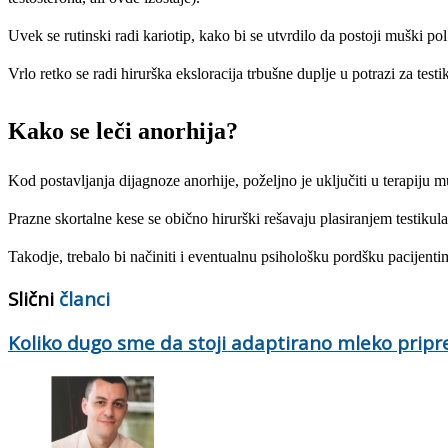
Uvek se rutinski radi kariotip, kako bi se utvrdilo da postoji muški p
Vrlo retko se radi hirurška eksloracija trbušne duplje u potrazi za test
Kako se leči anorhija?
Kod postavljanja dijagnoze anorhije, poželjno je uključiti u terapiju
Prazne skortalne kese se obično hirurški rešavaju plasiranjem testiku
Takodje, trebalo bi načiniti i eventualnu psihološku pordšku pacijenti
Slični
članci
Koliko dugo sme da stoji adaptirano mleko prip