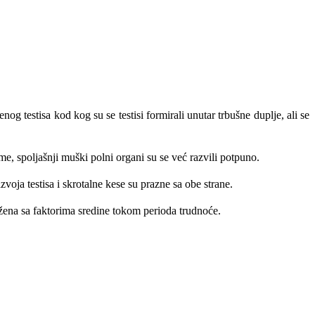
g testisa kod kog su se testisi formirali unutar trbušne duplje, ali se
e, spoljašnji muški polni organi su se već razvili potpuno.
voja testisa i skrotalne kese su prazne sa obe strane.
užena sa faktorima sredine tokom perioda trudnoće.