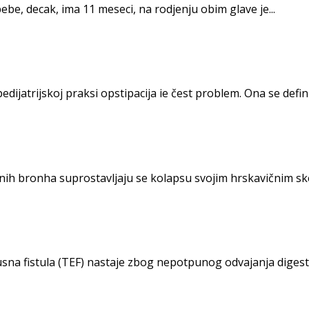
ebe, decak, ima 11 meseci, na rodjenju obim glave je...
ijatrijskoj praksi opstipacija ie čest pro­blem. Ona se defini
h bronha suprostavljaju se kolapsu svojim hrskavičnim skele
na fistula (TEF) nastaje zbog nepotpunog odva­janja digest