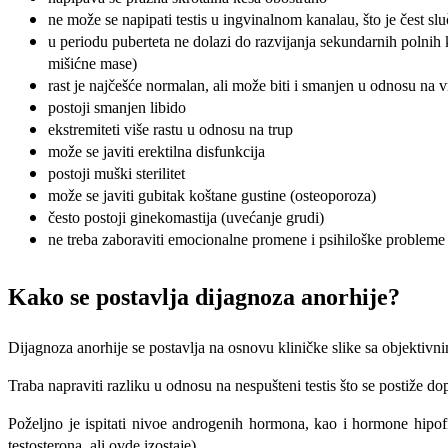
ne može se napipati testis u ingvinalnom kanalau, što je čest sl
u periodu puberteta ne dolazi do razvijanja sekundarnih polnih 
mišićne mase)
rast je najčešće normalan, ali može biti i smanjen u odnosu na v
postoji smanjen libido
ekstremiteti više rastu u odnosu na trup
može se javiti erektilna disfunkcija
postoji muški sterilitet
može se javiti gubitak koštane gustine (osteoporoza)
često postoji ginekomastija (uvećanje grudi)
ne treba zaboraviti emocionalne promene i psihiloške probleme 
Kako se postavlja dijagnoza anorhije?
Dijagnoza anorhije se postavlja na osnovu kliničke slike sa objektiv
Traba napraviti razliku u odnosu na nespušteni testis što se postiže 
Poželjno je ispitati nivoe androgenih hormona, kao i hormone hipo
testosterona, ali ovde izostaje).