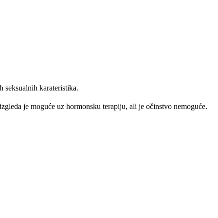
 seksualnih karateristika.
g izgleda je moguće uz hormonsku terapiju, ali je očinstvo nemoguće.