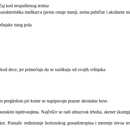
učaj kod nespuštenog testisa
karakteristika muškarca (penis ostaje manji, nema pubične i aksilarne ma
ršnjake istog pola
kod dece, jer primećuju da se razlikuju od svojih vršnjaka
nim pregledom pri kome se napipavaju prazne skrotalne kese.
dopunskim ispitivanjima. Najčešće se radi ultrazvuk trbuha, skener (ko
fize. Pomaže ordiniranje horionskog gonadotropina i merenje nivoa te