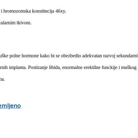
ol i hromozomska konstitucija 46xy.
ikularnim tkivom.
 muške polne hormone kako bi se obezbedio adekvatan razvoj sekundarnih
larnih implanta. Postizanje libida, enormalne erektilne funckije i muško
ma.
remljeno