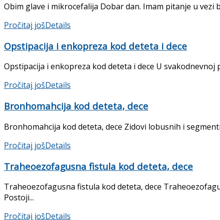
Obim glave i mikrocefalija Dobar dan. Imam pitanje u vezi b
Pročitaj još
Details
Opstipacija i enkopreza kod deteta i dece
Opstipacija i enkopreza kod deteta i dece U svakodnevnoj ped
Pročitaj još
Details
Bronhomahcija kod deteta, dece
Bronhomahcija kod deteta, dece Zidovi lobusnih i segmentni
Pročitaj još
Details
Traheoezofagusna fistula kod deteta, dece
Traheoezofagusna fistula kod deteta, dece Traheoezofagus
Postoji...
Pročitaj još
Details