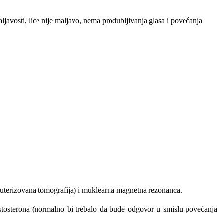
ljavosti, lice nije maljavo, nema produbljivanja glasa i povećanja
mpjuterizovana tomografija) i muklearna magnetna rezonanca.
stosterona (normalno bi trebalo da bude odgovor u smislu povećanja