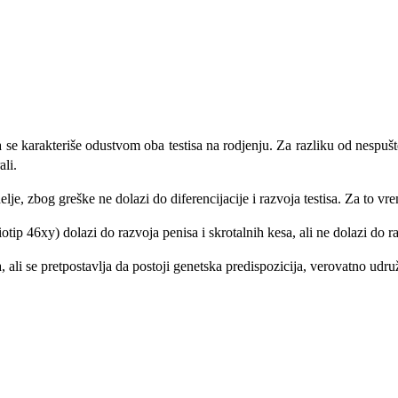
 karakteriše odustvom oba testisa na rodjenju. Za razliku od nespušteno
ali.
 zbog greške ne dolazi do diferencijacije i razvoja testisa. Za to vrem
p 46xy) dolazi do razvoja penisa i skrotalnih kesa, ali ne dolazi do raz
, ali se pretpostavlja da postoji genetska predispozicija, verovatno udr