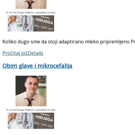
Koliko dugo sme da stoji adaptirano mleko pripremljeno Po
Pročitaj još
Details
Obim glave i mikrocefalija