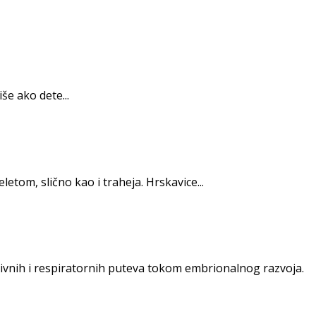
še ako dete...
tom, slično kao i traheja. Hrskavice...
ivnih i respiratornih puteva tokom embrionalnog razvoja.