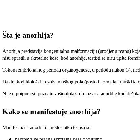
Šta je anorhija?
Anorhija predstavlja kongenitalnu malformaciju (urodjenu manu) koja se
nisu spustili u skrotalne kese, kod anorhije, testisti se nisu upšte formir
Tokom embrionalnog perioda organogeneze, u periodu nakon 14. nedelje,
Dakle, kod bioloških osoba muškog pola (postoji normalan muški karioti
Nije u potpunosti poznato zašto dolazi do razvoja anorhije kod dečaka
Kako se manifestuje anorhija?
Manifestacija anorhija – nedostatka testisa su
napipava se prazna skrotalna kesa obostrano