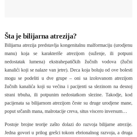
Šta je bilijarna atrezija?
Bilijarna atrezija predstavlja kongenitalnu malformaciju (urodjenu
manu) koja se karakteriše atrezijom (suženje, ili potpuni
nedostatak lumena) ekstrahepatičkih žučnih vodova (žučni
kanalići koji se nalaze van jetre). Deca koja boluju od ove bolesti
mogu se podeliti u dve grupe – oni sa izolovanom atrezijom
žučnih kanalića koji su većina i pacijenti sa slezinom na desnoj
strani trbuha, ili potpunim nedostatkom slezine. Takodje, kod
pacijenata sa bilijarnom atrezijom česte su druge urodjene mane,
poput srčanih mana, malrotacije creva, situs viscero inversum…
Postoje brojne teorije zašto dolazi do razvoja bilijarne atrezije.
Jedna govori u prilog grešci tokom ebrionalnog razvoja, a druga