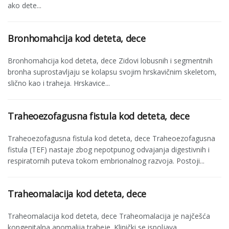
ako dete...
Bronhomahcija kod deteta, dece
Bronhomahcija kod deteta, dece Zidovi lobusnih i segmentnih
bronha suprostavljaju se kolapsu svojim hrskavičnim skeletom,
slično kao i traheja. Hrskavice...
Traheoezofagusna fistula kod deteta, dece
Traheoezofagusna fistula kod deteta, dece Traheoezofagusna
fistula (TEF) nastaje zbog nepotpunog odva­janja digestivnih i
respiratornih puteva tokom embrionalnog razvoja. Postoji...
Traheomalacija kod deteta, dece
Traheomalacija kod deteta, dece Traheomalacija je najčešća
kongenitalna anomalija traheje. Klinički se ispoljava