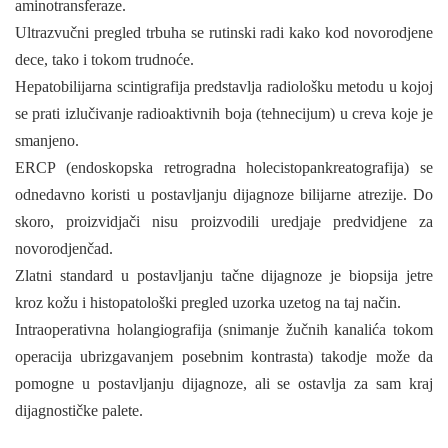
aminotransferaze.
Ultrazvučni pregled trbuha se rutinski radi kako kod novorodjene
dece, tako i tokom trudnoće.
Hepatobilijarna scintigrafija predstavlja radiološku metodu u kojoj
se prati izlučivanje radioaktivnih boja (tehnecijum) u creva koje je
smanjeno.
ERCP (endoskopska retrogradna holecistopankreatografija) se
odnedavno koristi u postavljanju dijagnoze bilijarne atrezije. Do
skoro, proizvidjači nisu proizvodili uredjaje predvidjene za
novorodjenčad.
Zlatni standard u postavljanju tačne dijagnoze je biopsija jetre
kroz kožu i histopatološki pregled uzorka uzetog na taj način.
Intraoperativna holangiografija (snimanje žučnih kanalića tokom
operacija ubrizgavanjem posebnim kontrasta) takodje može da
pomogne u postavljanju dijagnoze, ali se ostavlja za sam kraj
dijagnostičke palete.