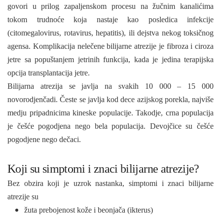
govori u prilog zapaljenskom procesu na žučnim kanalićima
tokom trudnoće koja nastaje kao posledica infekcije
(citomegalovirus, rotavirus, hepatitis), ili dejstva nekog toksičnog
agensa. Komplikacija nelečene bilijarne atrezije je fibroza i ciroza
jetre sa popuštanjem jetrinih funkcija, kada je jedina terapijska
opcija transplantacija jetre.
Bilijarna atrezija se javlja na svakih 10 000 – 15 000
novorodjenčadi. Česte se javlja kod dece azijskog porekla, najviše
medju pripadnicima kineske populacije. Takodje, crna populacija
je češće pogodjena nego bela populacija. Devojčice su češće
pogodjene nego dečaci.
Koji su simptomi i znaci bilijarne atrezije?
Bez obzira koji je uzrok nastanka, simptomi i znaci bilijarne
atrezije su
žuta prebojenost kože i beonjača (ikterus)