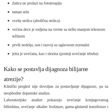
žutica ne prolazi na fototerapiju
taman urin
svetla stolica (aholična stolica)
većina dece je rodjena na vreme sa nešto manjom telesnom
težinom
prvih nedelja, rast i razvoj su uglavnom normalni
jetra je uvećana, kao i slezina (postoji uvećanje trbuha)
Kako se postavlja d
ijagnoza bilijarne
atrezije?
Klinički pregled nije dovoljan za postavljanje dijagnoze, pa su
neophodne dopunske analize.
Laboratorijske analize pokazuju uvećanje konjugovanog
bilirubina, uvećanje alkalne fosfataze, gama-glutamil transferaze i