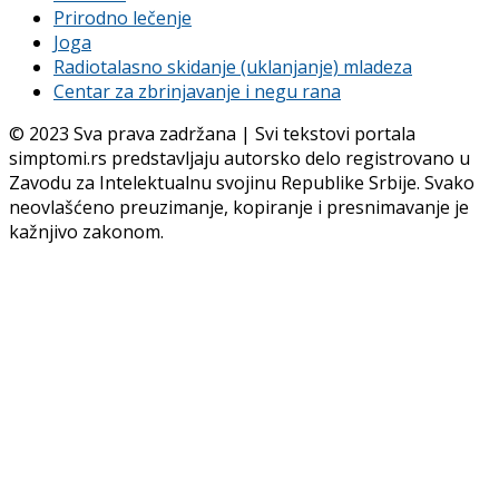
Prirodno lečenje
Joga
Radiotalasno skidanje (uklanjanje) mladeza
Centar za zbrinjavanje i negu rana
© 2023 Sva prava zadržana | Svi tekstovi portala
simptomi.rs predstavljaju autorsko delo registrovano u
Zavodu za Intelektualnu svojinu Republike Srbije. Svako
neovlašćeno preuzimanje, kopiranje i presnimavanje je
kažnjivo zakonom.