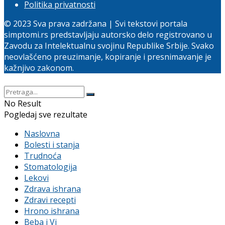
Politika privatnosti
© 2023 Sva prava zadržana | Svi tekstovi portala
simptomi.rs predstavljaju autorsko delo registrovano u
Zavodu za Intelektualnu svojinu Republike Srbije. Svako
neovlašćeno preuzimanje, kopiranje i presnimavanje je
kažnjivo zakonom.
No Result
Pogledaj sve rezultate
Naslovna
Bolesti i stanja
Trudnoća
Stomatologija
Lekovi
Zdrava ishrana
Zdravi recepti
Hrono ishrana
Beba i Vi