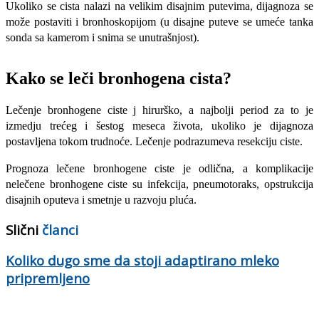
Ukoliko se cista nalazi na velikim disajnim putevima, dijagnoza se
može postaviti i bronhoskopijom (u disajne puteve se umeće tanka
sonda sa kamerom i snima se unutrašnjost).
Kako se leči bronhogena cista?
Lečenje bronhogene ciste j hirurško, a najbolji period za to je
izmedju trećeg i šestog meseca života, ukoliko je dijagnoza
postavljena tokom trudnoće.
Lečenje podrazumeva resekciju ciste.
Prognoza lečene bronhogene ciste je odlična, a komplikacije
nelečene bronhogene ciste su infekcija, pneumotoraks, opstrukcija
disajnih oputeva i smetnje u razvoju pluća.
Slični
članci
Koliko dugo sme da stoji adaptirano mleko
pripremljeno