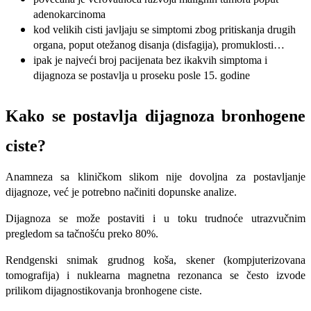
adenokarcinoma
kod velikih cisti javljaju se simptomi zbog pritiskanja drugih
organa, poput otežanog disanja (disfagija), promuklosti…
ipak je najveći broj pacijenata bez ikakvih simptoma i
dijagnoza se postavlja u proseku posle 15. godine
Kako se postavlja dijagnoza bronhogene
ciste?
Anamneza sa kliničkom slikom nije dovoljna za postavljanje
dijagnoze, već je potrebno načiniti dopunske analize.
Dijagnoza se može postaviti i u toku trudnoće utrazvučnim
pregledom sa tačnošću preko 80%.
Rendgenski snimak grudnog koša, skener (kompjuterizovana
tomografija) i nuklearna magnetna rezonanca se često izvode
prilikom dijagnostikovanja bronhogene ciste.