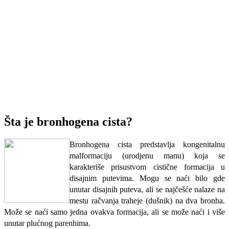
Šta je bronhogena cista?
Bronhogena cista predstavlja kongenitalnu
malformaciju (urodjenu manu) koja se
karakteriše prisustvom cistične
formacija u
disajnim putevima. Mogu se naći bilo gde
unutar disajnih puteva, ali se najčešće nalaze na
mestu račvanja traheje (dušnik) na dva bronha.
Može se naći samo jedna ovakva formacija, ali se može naći i više
unutar plućnog parenhima.