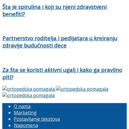
Šta je spirulina i koji su njeni zdravstveni
benefiti?
Partnerstvo roditelja i pedijatara u kreiranju
zdravije budućnosti dece
Za šta se koristi aktivni ugalj i kako ga pravilno
piti?
O nama
Marketing
Postavljanje tekstova
Napomena