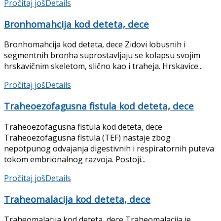
Pročitaj još
Details
Bronhomahcija kod deteta, dece
Bronhomahcija kod deteta, dece Zidovi lobusnih i
segmentnih bronha suprostavljaju se kolapsu svojim
hrskavičnim skeletom, slično kao i traheja. Hrskavice...
Pročitaj još
Details
Traheoezofagusna fistula kod deteta, dece
Traheoezofagusna fistula kod deteta, dece
Traheoezofagusna fistula (TEF) nastaje zbog
nepotpunog odva­janja digestivnih i respiratornih puteva
tokom embrionalnog razvoja. Postoji...
Pročitaj još
Details
Traheomalacija kod deteta, dece
Traheomalacija kod deteta, dece Traheomalacija je