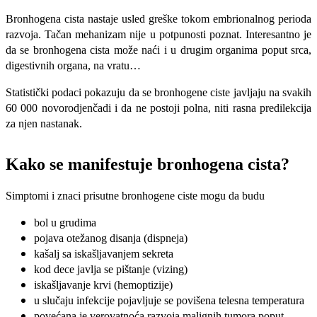
Bronhogena cista nastaje usled greške tokom embrionalnog perioda
razvoja. Tačan mehanizam nije u potpunosti poznat. Interesantno je
da se bronhogena cista može naći i u drugim organima poput srca,
digestivnih organa, na vratu…
Statistički podaci pokazuju da se bronhogene ciste javljaju na svakih
60 000 novorodjenčadi i da ne postoji polna, niti rasna predilekcija
za njen nastanak.
Kako se manifestuje bronhogena cista?
Simptomi i znaci prisutne bronhogene ciste mogu da budu
bol u grudima
pojava otežanog disanja (dispneja)
kašalj sa iskašljavanjem sekreta
kod dece javlja se pištanje (vizing)
iskašljavanje krvi (hemoptizije)
u sluča
ju infekcije pojavljuje se povišena telesna temperatura
povećana je verovatnoća razvoja malignih tumora poput