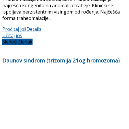
najčešća kongenitalna anomalija traheje. Klinički se
ispoljava perzistentnim vizingom od rođenja. Najčešća
forma traheomalacije...
Pročitaj još
Details
Učitaj još
Sledeći članak
Daunov sindrom (trizomija 21og hromozoma)