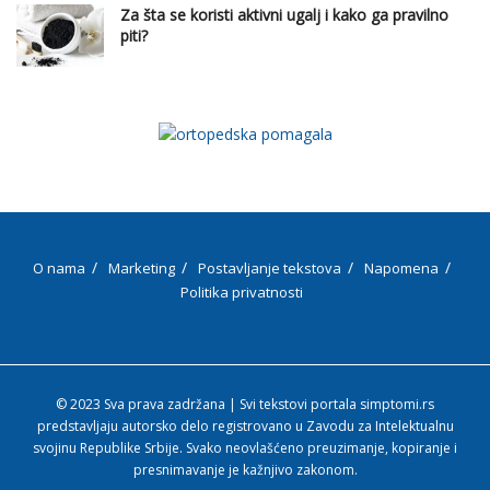
Za šta se koristi aktivni ugalj i kako ga pravilno
piti?
O nama
Marketing
Postavljanje tekstova
Napomena
Politika privatnosti
© 2023 Sva prava zadržana | Svi tekstovi portala simptomi.rs
predstavljaju autorsko delo registrovano u Zavodu za Intelektualnu
svojinu Republike Srbije. Svako neovlašćeno preuzimanje, kopiranje i
presnimavanje je kažnjivo zakonom.