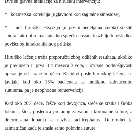
Dve su glavne indikacije za hiruršku intervenciju:
* kozmetska korekcija (uglavnom kod sagitalne sinostoze),
* rana hirurška ekscizija (u prvim nedeljama života) sraslih
sutura kako bi se maksimalno sprečio nastanak ozbiljnih posledica
povišenog intrakranijalnog pritiska.
Hirurško lečenje treba preporučiti zbog odličnih rezultata, ukoliko
je preduzeto u prva 3-4 meseca života, i izvrsne podnošljivosti
operacije od strane odojčeta. Recidivi posle hirurškog lečenja se
javljaju kod oko 15% pacijenata sa multipno zahvaćenim
suturama, pa je neophodna reintervencija.
Kod oko 20% dece, češće kod devojčica, sreće se kratka i široka
lobanja, što ; posledica preranog zatvaranja koronalne suture, a
deformisana lobanja se naziva rachicephalus. Deformitet je
asimetričan kada je srasla samo polovina suture.