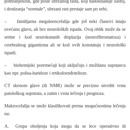
pothranjenosti, gde posle ubrzanog rasta, koji nadoknađuje zastoj,
i dostizanja “normale”, ubrzani rast prestaje sam po sebi;
– familijarna megaloencefalija gde još neki članovi imaju
uvećanu glavu, ali bez neuroloških ispada. Ovaj oblik može da se
sretne i kod neurokutanih displazija (neurofibromatoza) i
cerebralnog gigantizma ali se kod ovih konstatuju i neurološki
ispadi;
– biohemijski poremećaji koji uključuju i moždanu supstancu
kao npr. polisa-haridoze i retikuloenđotelioze.
CT skenom glave (ili NMR) može se precizno utvrditi vrsta
patološkog sup­strata, a zatim i vrsta lečenja i prognoza.
Makrocefalija se može klasifikovati prema mogućnostima lečenja
na:
A. Grupa oboljenja koja mogu da se lece operativno ili