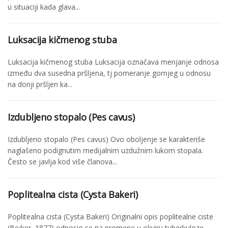
u situaciji kada glava...
Luksacija kičmenog stuba
Luksacija kičmenog stuba Luksacija označava menjanje odnosa
između dva susedna pršljena, tj pomeranje gornjeg u odno­su
na donji pršljen ka...
Izdubljeno stopalo (Pes cavus)
Izdubljeno stopalo (Pes cavus) Ovo oboljenje se karakteriše
naglašeno podignutim medijalnim uzdužnim lukom stopala.
Često se javlja kod više članova...
Poplitealna cista (Cysta Bakeri)
Poplitealna cista (Cysta Bakeri) Originalni opis poplitealne ciste
(Bejker, 1877) odnosio se na promene u okviru tuberkuloze