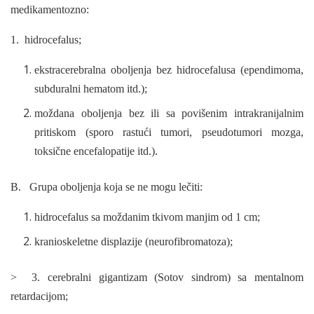
medikamentozno:
1. hidrocefalus;
ekstracerebralna oboljenja bez hidrocefalusa (ependimoma,
subduralni hematom itd.);
moždana oboljenja bez ili sa povišenim intrakranijalnim
pritiskom (sporo rastući tumori, pseudotumori mozga,
toksične encefalopatije itd.).
B. Grupa oboljenja koja se ne mogu lečiti:
hidrocefalus sa moždanim tkivom manjim od 1 cm;
kranioskeletne displazije (neurofibromatoza);
> 3. cerebralni gigantizam (Sotov sindrom) sa mentalnom
retardacijom;