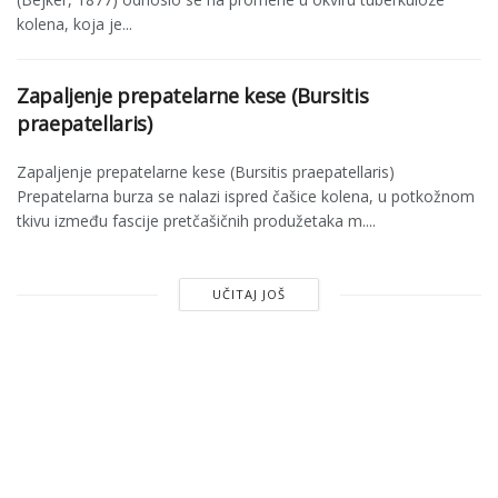
kolena, koja je...
Zapaljenje prepatelarne kese (Bursitis
praepatellaris)
Zapaljenje prepatelarne kese (Bursitis praepatellaris)
Prepatelarna burza se nalazi ispred čašice kolena, u potkožnom
tkivu između fascije pretčašičnih produžetaka m....
UČITAJ JOŠ