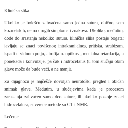
Klinička slika
Ukoliko je bolešću zahvaćena samo jedna sutura, obično, sem
kozmetskih, nema drugih simptoma i znakova. Ukoliko, međutim,
dođe do srastanja nekoliko sutura, klinička slika postaje bogata:
javljaju se znaci povišenog intrakranijalnog pritiska, strabizam,
ispadi u vidnom polju, atrofija n. optikusa, mentalna retardacija, a
ponekada i konvulzije, pa čak i hidrocefalus (u tom slučaju obim
glave može da bude veći, a ne manji).
Za dijagnozu je najčešće dovoljan neurološki pregled i običan
snimak glave. Međutim, u slučajevima kada je procesom
zarastanja zahvaćen samo deo suture, ili ukoliko postoje znaci
hidrocefalusa, suverene metode su CT i NMR.
Lečenje