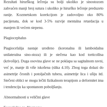
Rezultati hirurškog lečenja su bolji ukoliko je sinostozom
zahvaćen manji broj sutura i ukoliko je hirurško lečenje preduzeto
ranije. Kozmetskom korekcijom je zadovoljno oko 80%
pacijenata, dok se kod 3-5% razvije mentalna retardacija u
manjem ili većem stepenu.
Plagiocephalus
Piagiocefalija nastaje urođeno (koronalna ili lamboidalna
unilateralna sino-stoza) ili je stečena kao kod torticollisa
(krivošije). Duga osovina glave se ne poklapa sa sagitalnom ravni,
već je, manje ili više iskošena (slika 4.10). Zbog toga dolazi do
asimetrije čeonih i potoljačnih tubera, asimetrije lica i ušiju itd.
Stečeni oblici se mogu lečiti fizikalnom terapijom a
deformitet ima
i tendenciju ka spontanom poboljšanju.
Abnormalnosti u veličini glave