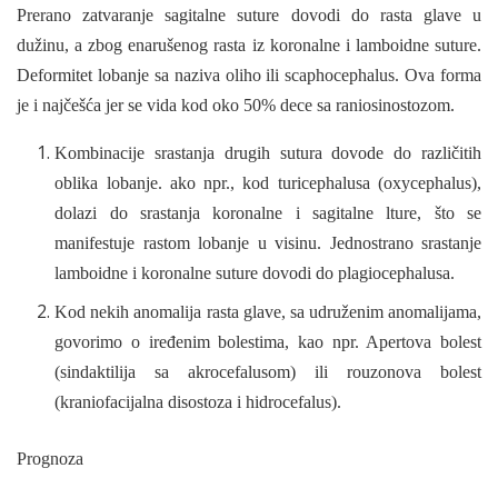
Prerano zatvaranje sagitalne suture dovodi do rasta glave u
dužinu, a zbog enarušenog rasta iz koronalne i lamboidne suture.
Deformitet lobanje sa naziva oliho ili scaphocephalus. Ova forma
je i najčešća jer se vida kod oko 50% dece sa raniosinostozom.
Kombinacije srastanja drugih sutura dovode do različitih
oblika lobanje. ako npr., kod turicephalusa (oxycephalus),
dolazi do srastanja koronalne i sagitalne lture, što se
manifestuje rastom lobanje u visinu. Jednostrano srastanje
lamboidne i koronalne suture dovodi do plagiocephalusa.
Kod nekih anomalija rasta glave, sa udruženim anomalijama,
govorimo o iređenim bolestima, kao npr. Apertova bolest
(sindaktilija sa akrocefalusom) ili rouzonova bolest
(kraniofacijalna disostoza i hidrocefalus).
Prognoza