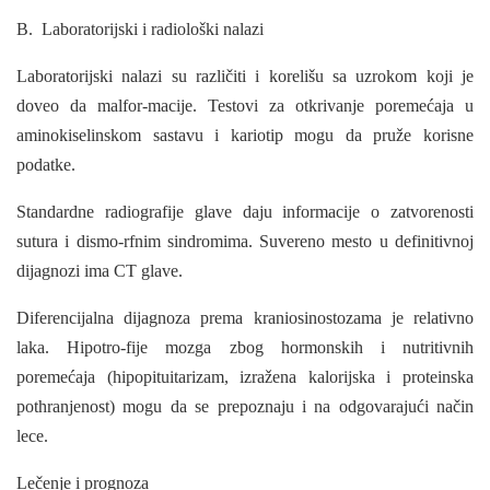
B. Laboratorijski i radiološki nalazi
Laboratorijski nalazi su različiti i korelišu sa uzrokom koji je
doveo da malfor-macije. Testovi za otkrivanje poremećaja u
aminokiselinskom sastavu i kariotip mogu da pruže korisne
podatke.
Standardne radiografije glave daju informacije o zatvorenosti
sutura i dismo-rfnim sindromima. Suvereno mesto u definitivnoj
dijagnozi ima CT glave.
Diferencijalna dijagnoza prema kraniosinostozama je relativno
laka. Hipotro-fije mozga zbog hormonskih i nutritivnih
poremećaja (hipopituitarizam, izražena kalorijska i proteinska
pothranjenost) mogu da se prepoznaju i na odgovarajući način
lece.
Lečenje i prognoza