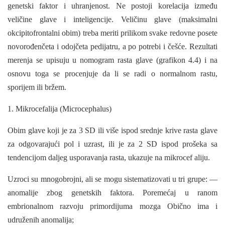
genetski faktor i uhranjenost. Ne postoji korelacija između
veličine glave i inteligen­cije. Veličinu glave (maksimalni
okcipitofrontalni obim) treba meriti prilikom svake redovne posete
novorođenčeta i odojčeta pedijatru, a po potrebi i češće. Rezultati
merenja se upisuju u nomogram rasta glave (grafikon 4.4) i na
osnovu toga se procenjuje da li se radi o normalnom rastu,
sporijem ili bržem.
1. Mikrocefalija (Microcephalus)
Obim glave koji je za 3 SD ili više ispod srednje krive rasta glave
za odgovara­jući pol i uzrast, ili je za 2 SD ispod prošeka sa
tendencijom daljeg usporavanja rasta, ukazuje na mikrocef aliju.
Uzroci su mnogobrojni, ali se mogu sistematizovati u tri grupe: —
anomalije zbog genetskih faktora. Poremećaj u ranom
embrionalnom razvoju primordijuma mozga Obično ima i
udruženih anomalija;