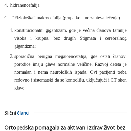
4. hidranencefalija.
C. “Fiziološka” makrocefalija (grupa koja ne zahteva tečenje)
konstitucionalni gigantizam, gde je većina članova familije
visoka i krupna, bez drugih Stigmata i cerebralnog
gigantizma;
sporadična benigna megaloencefalija, gde ostali članovi
porodice imaju glave normalne veličine. Razvoj deteta je
normalan i nema neuroloških ispada. Ovi pacijenti treba
redovno i sistematski da se kontrolišu, uključujući i CT sken
glave
Slični
članci
Ortopedska pomagala za aktivan i zdrav život bez