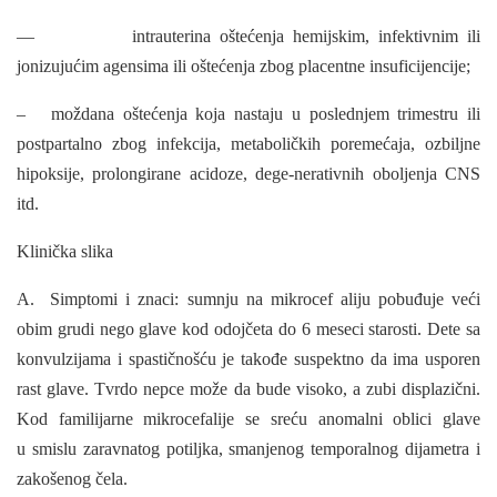
— intrauterina oštećenja hemijskim, infektivnim ili
jonizujućim agensima ili oštećenja zbog placentne insuficijencije;
– moždana oštećenja koja nastaju u poslednjem trimestru ili
postpartalno zbog infekcija, metaboličkih poremećaja, ozbiljne
hipoksije, prolongirane acidoze, dege-nerativnih oboljenja CNS
itd.
Klinička slika
A. Simptomi i znaci: sumnju na mikrocef aliju pobuđuje veći
obim grudi nego
glave kod odojčeta do 6 meseci starosti. Dete sa
konvulzijama i spastičnošću je
takođe suspektno da ima usporen
rast glave. Tvrdo nepce može da bude visoko, a
zubi displazični.
Kod familijarne mikrocefalije se sreću anomalni oblici glave
u
smislu zaravnatog potiljka, smanjenog temporalnog dijametra i
zakošenog čela.