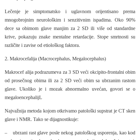
Lečenje je simptomatsko i uglavnom orijentisano prema
mnogobrojnim neu­rološkim i senzitivnim ispadima. Oko 90%
dece sa obimom glave manjim za 2 SD ili više od standardne
krive, pokazuju znake mentalne retardacije. Stope smrtnosti su
različite i zavise od etiološkog faktora.
2. Makrocefalija (Macrocephalus, Megalocephalus)
Makrocef alija podrazumeva za 3 SD veći okcipito-frontalni obim
od prosečnog obima ili za 2 SD veći obim sa ubrzanim rastom
glave. Ukoliko je i mozak abnormalno uvećan, govori se o
megaloencephalijL
Najvažnija metoda kojom otkrivamo patološki supstrat je CT sken
glave i NMR. Tako se dijagnostikuje:
– ubrzani rast glave posle nekog patološkog usporenja, kao kod