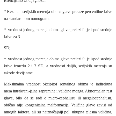
Esencijalno za dijagnozu:
* Rezultati serijskih merenja obima glave prelaze percentilne krive
na stan­dardnom nomogramu
*
vrednost jednog merenja obima glave prelazi ili je ispod srednje
krive za 3
SD;
* vrednost jednog merenja obima glave prelazi ili je ispod srednje
krive između 2 i 3 SD, a vrednosti daljih, serijskih merenja su
takođe devijantne.
Maksimalna vrednost okcipitof rontalnog obima je indirektna
mera intrakrani-jalne zapremine i veličine mozga. Abnormalan rast
glave, bilo da se radi o micro-cephalusu ili megalocephalusu,
obično nije kongenitalna malformacija. Veličina glave zavisi od
mnogih faktora, ali su najznačajniji pol, ukupna telesna veličina,