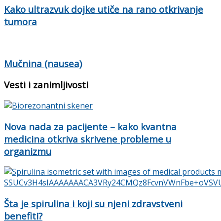
Kako ultrazvuk dojke utiče na rano otkrivanje
tumora
Mučnina (nausea)
Vesti i zanimljivosti
Nova nada za pacijente – kako kvantna
medicina otkriva skrivene probleme u
organizmu
Šta je spirulina i koji su njeni zdravstveni
benefiti?