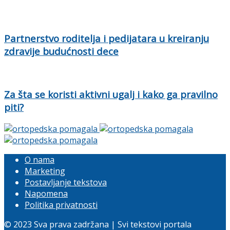
Partnerstvo roditelja i pedijatara u kreiranju
zdravije budućnosti dece
Za šta se koristi aktivni ugalj i kako ga pravilno
piti?
O nama
Marketing
Postavljanje tekstova
Napomena
Politika privatnosti
© 2023 Sva prava zadržana | Svi tekstovi portala