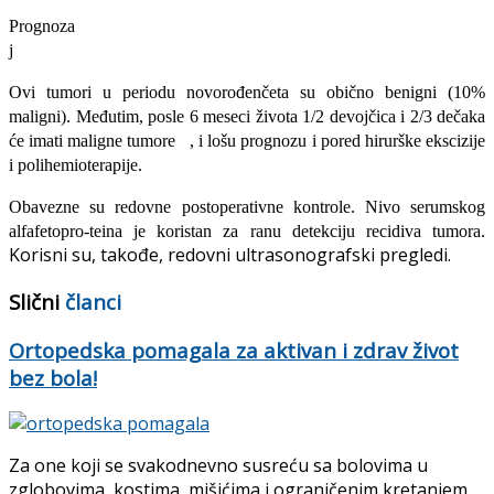
Pr
j
Ovi tumori u periodu novorođenčeta su obično benigni (10%
maligni). Međutim, posle 6 meseci života 1/2 devojčica i 2/3 dečaka
će imati maligne tumore , i lošu prognozu i pored hirurške ekscizije
i polihemioterapije.
Obavezne su redovne postoperativne kontrole. Nivo serumskog
alfafetopro-teina je koristan za ranu detekciju recidiva tumora.
Korisni su, takođe, redovni ultrasonografski pregledi.
Slični
članci
Ortopedska pomagala za aktivan i zdrav život
bez bola!
Za one koji se svakodnevno susreću sa bolovima u
zglobovima, kostima, mišićima i ograničenim kretanjem,