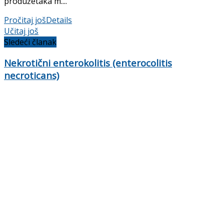
produžetaka m....
Pročitaj još
Details
Učitaj još
Sledeći članak
Nekrotični enterokolitis (enterocolitis
necroticans)