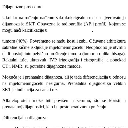
Dijagnozne procedure
Ukoliko na rođenju nađemo sakrokokcigealnu masu najverovatnija
dijagnoza
je SKT. Obavezna je radiografija (AP i profil), kojom se
mogu naći kalcifikacije u .
tumoru (40%). Povremeno se nađu kosti i zubi. Očuvana arhitektura
sakralne kičme
isključuje mijelomeningocelu. Neophodno je utvrditi
da li postoji intrapelvično
proširenje tumora (tumor u obliku bisaga).
Rektalni tuše, ultrazvuk, IVP, irigografija i cistografija, a ponekad
CT i NMR, su potrebne dijagnozne metode.
Moguća je i prenatalna dijagnoza, ali je tada diferencijacija u odnosu
na mijelomeningocelu nesigurna. Prenatalna dijagnostika velikih
SKT je indikacija za carski rez.
Alfafetoprotein može biti povišen u serumu, što se koristi u
prenatalnoj dijag­nostici, kao i u postoperativnom praćenju.
Diferencijalna dijagnoza