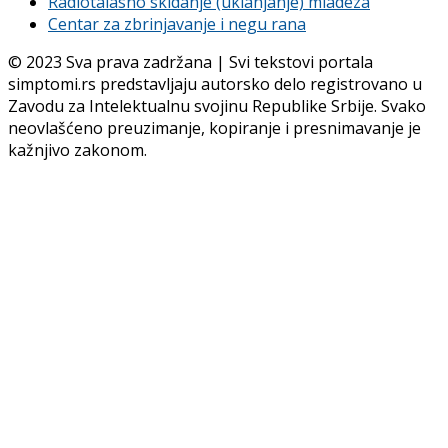
Radiotalasno skidanje (uklanjanje) mladeza
Centar za zbrinjavanje i negu rana
© 2023 Sva prava zadržana | Svi tekstovi portala
simptomi.rs predstavljaju autorsko delo registrovano u
Zavodu za Intelektualnu svojinu Republike Srbije. Svako
neovlašćeno preuzimanje, kopiranje i presnimavanje je
kažnjivo zakonom.