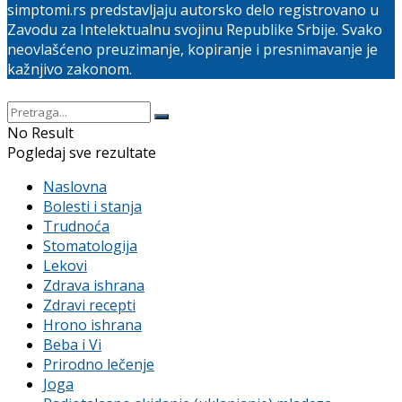
simptomi.rs predstavljaju autorsko delo registrovano u
Zavodu za Intelektualnu svojinu Republike Srbije. Svako
neovlašćeno preuzimanje, kopiranje i presnimavanje je
kažnjivo zakonom.
No Result
Pogledaj sve rezultate
Naslovna
Bolesti i stanja
Trudnoća
Stomatologija
Lekovi
Zdrava ishrana
Zdravi recepti
Hrono ishrana
Beba i Vi
Prirodno lečenje
Joga