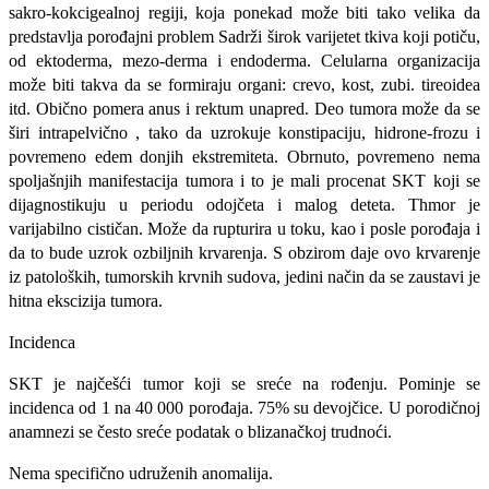
sakro-kokcigealnoj regiji, koja ponekad može biti tako velika da
predstavlja porođajni problem Sadrži širok varijetet tkiva koji potiču,
od ektoderma, mezo-derma i endoderma. Celularna organizacija
može biti takva da se formiraju organi: crevo, kost, zubi. tireoidea
itd. Obično pomera anus i rektum unapred. Deo tumora može da se
širi intrapelvično , tako da uzrokuje konstipaciju, hidrone-frozu i
povremeno edem donjih ekstremiteta. Obrnuto, povremeno nema
spoljašnjih manifestacija tumora i to je mali procenat SKT koji se
dijagnostikuju u periodu odojčeta i malog deteta. Thmor je
varijabilno cističan. Može da rupturira u toku, kao i posle porođaja i
da to bude uzrok ozbiljnih krvarenja. S obzirom daje ovo krvarenje
iz patoloških, tumorskih krvnih sudova, jedini način da se zaustavi je
hitna ekscizija tumora.
Incidenca
SKT je najčešći tumor koji se sreće na rođenju. Pominje se
incidenca od 1 na 40 000 porođaja. 75% su devojčice. U porodičnoj
anamnezi se često sreće podatak o blizanačkoj trudnoći.
Nema specifično udruženih anomalija.