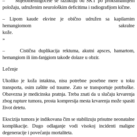
–
Mijelomeningocele se razlikuju od SKT po proksimalnijem
položaju,
udruženim neurološkim deficitima i radiografijom kičme.
– Lipom kaude ekvine je obično udružen sa kapilarnim
hemangiomom sakralne
ko
»
– Cistična duplikacija rektuma, akutni apsces, hamartom,
hemangiom ili iim-fanjgiom takođe dolaze u obzir.
Lečenje
Ukoliko je koža intaktna, nisu potrebne posebne mere u toku
transporta, osim zaštite od traume. Zato se transportuje potrbuške.
Obavezna je medicinska pratnja. Treba znati da u slučaju krvarenja
zbog rupture tumora, prosta kompresija mesta krvarenja može spasiti
život detetu.
Ekscizija tumora je indikovana čim se stabilizuju prisutne neonatalne
kompli­kacije. Dugo odlaganje vodi visokoj incidenti maligne
degeneracije i povećanju mortaliteta.