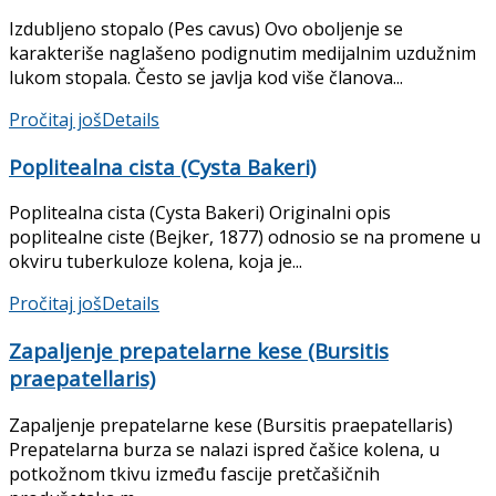
Izdubljeno stopalo (Pes cavus) Ovo oboljenje se
karakteriše naglašeno podignutim medijalnim uzdužnim
lukom stopala. Često se javlja kod više članova...
Pročitaj još
Details
Poplitealna cista (Cysta Bakeri)
Poplitealna cista (Cysta Bakeri) Originalni opis
poplitealne ciste (Bejker, 1877) odnosio se na promene u
okviru tuberkuloze kolena, koja je...
Pročitaj još
Details
Zapaljenje prepatelarne kese (Bursitis
praepatellaris)
Zapaljenje prepatelarne kese (Bursitis praepatellaris)
Prepatelarna burza se nalazi ispred čašice kolena, u
potkožnom tkivu između fascije pretčašičnih