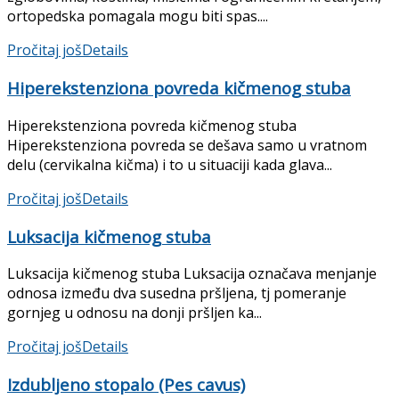
ortopedska pomagala mogu biti spas....
Pročitaj još
Details
Hiperekstenziona povreda kičmenog stuba
Hiperekstenziona povreda kičmenog stuba
Hiperekstenziona povreda se dešava samo u vratnom
delu (cervikalna kičma) i to u situaciji kada glava...
Pročitaj još
Details
Luksacija kičmenog stuba
Luksacija kičmenog stuba Luksacija označava menjanje
odnosa između dva susedna pršljena, tj pomeranje
gornjeg u odno­su na donji pršljen ka...
Pročitaj još
Details
Izdubljeno stopalo (Pes cavus)