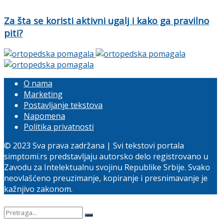
Za šta se koristi aktivni ugalj i kako ga pravilno
piti?
O nama
Marketing
Postavljanje tekstova
Napomena
Politika privatnosti
© 2023 Sva prava zadržana | Svi tekstovi portala
simptomi.rs predstavljaju autorsko delo registrovano u
Zavodu za Intelektualnu svojinu Republike Srbije. Svako
neovlašćeno preuzimanje, kopiranje i presnimavanje je
kažnjivo zakonom.