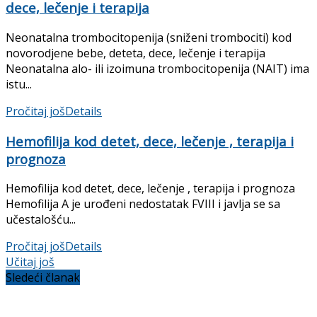
dece, lečenje i terapija
Neonatalna trombocitopenija (sniženi trombociti) kod
novorodjene bebe, deteta, dece, lečenje i terapija
Neonatalna alo- ili izoimuna trombocitopenija (NAIT) ima
istu...
Pročitaj još
Details
Hemofilija kod detet, dece, lečenje , terapija i
prognoza
Hemofilija kod detet, dece, lečenje , terapija i prognoza
Hemofilija A je urođeni nedostatak FVIII i javlja se sa
učesta­lošću...
Pročitaj još
Details
Učitaj još
Sledeći članak