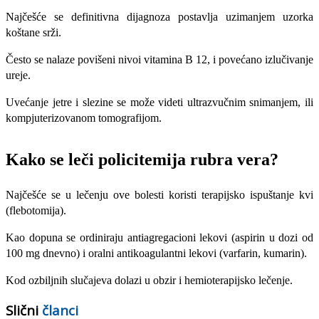
Najčešće se definitivna dijagnoza postavlja uzimanjem uzorka
koštane srži.
Često se nalaze povišeni nivoi vitamina B 12, i povećano izlučivanje
ureje.
Uvećanje jetre i slezine se može videti ultrazvučnim snimanjem, ili
kompjuterizovanom tomografijom.
Kako se leči policitemija rubra vera?
Najčešće se u lečenju ove bolesti koristi terapijsko ispuštanje kvi
(flebotomija).
Kao dopuna se ordiniraju antiagregacioni lekovi (aspirin u dozi od
100 mg dnevno) i oralni antikoagulantni lekovi (varfarin, kumarin).
Kod ozbiljnih slučajeva dolazi u obzir i hemioterapijsko lečenje.
Slični
članci