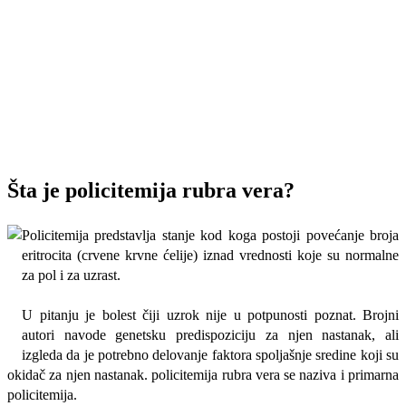
Šta je policitemija rubra vera?
Policitemija predstavlja stanje kod koga postoji povećanje broja
eritrocita (crvene krvne ćelije) iznad vrednosti koje su normalne
za pol i za uzrast.
U pitanju je bolest čiji uzrok nije u potpunosti poznat. Brojni
autori navode genetsku predispoziciju za njen nastanak, ali
izgleda da je potrebno delovanje faktora spoljašnje sredine koji su
okidač za njen nastanak. policitemija rubra vera se naziva i primarna
policitemija.