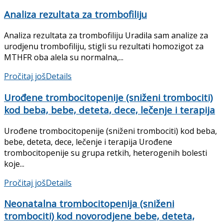
Analiza rezultata za trombofiliju
Analiza rezultata za trombofiliju Uradila sam analize za
urodjenu trombofiliju, stigli su rezultati homozigot za
MTHFR oba alela su normalna,...
Pročitaj još
Details
Urođene trombocitopenije (sniženi trombociti)
kod beba, bebe, deteta, dece, lečenje i terapija
Urođene trombocitopenije (sniženi trombociti) kod beba,
bebe, deteta, dece, lečenje i terapija Urođene
trombocitopenije su grupa retkih, heterogenih bolesti
koje...
Pročitaj još
Details
Neonatalna trombocitopenija (sniženi
trombociti) kod novorodjene bebe, deteta,