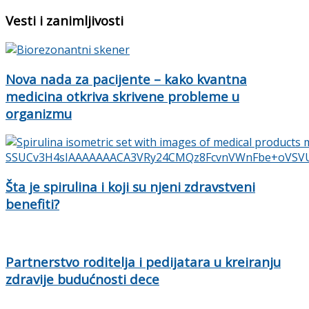
Vesti i zanimljivosti
Nova nada za pacijente – kako kvantna
medicina otkriva skrivene probleme u
organizmu
Šta je spirulina i koji su njeni zdravstveni
benefiti?
Partnerstvo roditelja i pedijatara u kreiranju
zdravije budućnosti dece