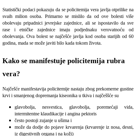
Statistički podaci pokazuju da se policitemija vera javlja otprilike na
svaih milion osoba. Primarno se mislilo da od ove bolesti više
obolevaju pripadnici jevrejske zajednice, ali se ispostavilo da sve
rase i etničke zajednice imaju podjednaku verovatnoću od
obolevanja. Ova bolest se najčešće javlja kod osoba starijih od 60
godina, mada se može javiti bilo kada tokom života.
Kako se manifestuje policitemija rubra
vera?
Najčešće manifestavija policitemije nastaju zbog prekomerne gustine
krvi i smanjenog dopremanja kiseonika u tkiva i najčeššće su
glavobolja, nesvestica, glavobolja, poremećaji vida,
intermitentne klaudikacije i angina pektoris
često postoji zujanje u ušima i
može da dodje do pojave krvarenja (krvarenje iz nosa, desni,
iz digestivnih organa i na koži)