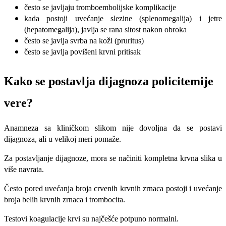
često se javljaju tromboembolijske komplikacije
kada postoji uvećanje slezine (splenomegalija) i jetre
(hepatomegalija), javlja se rana sitost nakon obroka
često se javlja svrba na koži (pruritus)
često se javlja povišeni krvni pritisak
Kako se postavlja dijagnoza policitemije
vere?
Anamneza sa kliničkom slikom nije dovoljna da se postavi
dijagnoza, ali u velikoj meri pomaže.
Za postavljanje dijagnoze, mora se načiniti kompletna krvna slika u
više navrata.
Često pored uvećanja broja crvenih krvnih zrnaca postoji i uvećanje
broja belih krvnih zrnaca i trombocita.
Testovi koagulacije krvi su najčešće potpuno normalni.