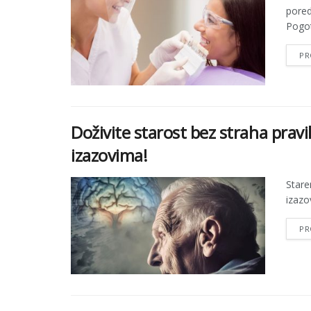
pored
Pogot
PR
Doživite starost bez straha pra
izazovima!
Stare
izazov
PR