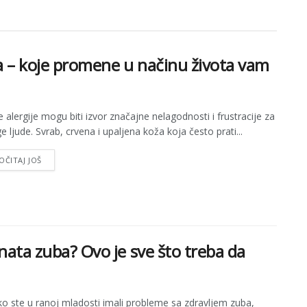
ja – koje promene u načinu života vam
 alergije mogu biti izvor značajne nelagodnosti i frustracije za
 ljude. Svrab, crvena i upaljena koža koja često prati...
OČITAJ JOŠ
anata zuba? Ovo je sve što treba da
ko ste u ranoj mladosti imali probleme sa zdravljem zuba,