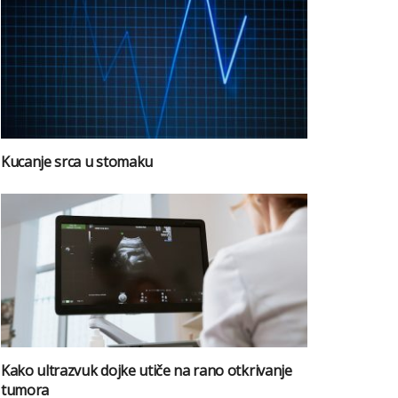
Kucanje srca u stomaku
Kako ultrazvuk dojke utiče na rano otkrivanje
tumora