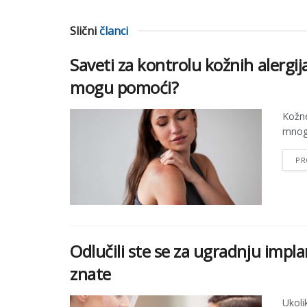
Slični
članci
Saveti za kontrolu kožnih alergi
mogu pomoći?
Kožne
mnoge
PR
Odlučili ste se za ugradnju impl
znate
Ukoli