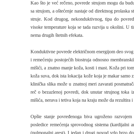
Kao što je već rečeno, povrede strujom mogu da budu
sa stru­jom, a oštećenje nastaje od direktnog pro­laska s
struje. Kod drugog, nekonduktivnog, tipa do povred
visoke temperature koja se tada razvija u okolini. U 
nema drugih štetnih efekata.
Konduktivne povrede električnom ener­gijom deo svog š
i remećenju postojećih biostruja odnosno membranskih 
mišići, a znatno manje koža, kosti i mast. Koža pri to
koža suva, dok ista lokacija kože koja je makar samo zn
klinička slika može u znatnoj meri zavarati posmatrač
reč o bezazlenoj povredi, dok unutar strujnog toka
mišića, nerava i tetiva koja na kraju može da rezultira 
Opšte stanje povređenoga biva ugrože­no razvojem ka
posledice remećenja sprovodnog sistema (kardijalni are
(pulmonalni arest). I jedan i drugi povod vrlo brzo d