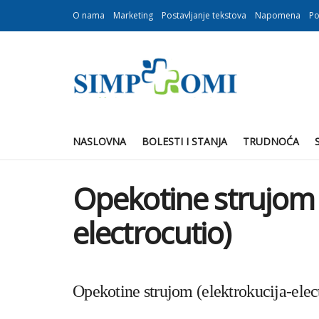
O nama
Marketing
Postavljanje tekstova
Napomena
Po
NASLOVNA
BOLESTI I STANJA
TRUDNOĆA
Opekotine strujom (
electrocutio)
Opekotine strujom (elektrokucija-elec