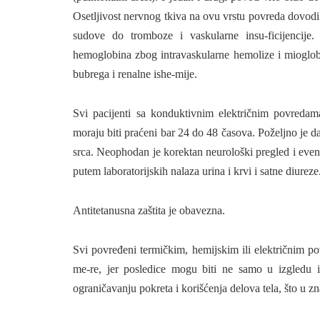
Osetljivost nervnog tkiva na ovu vrstu povreda dovodi 
sudove do tromboze i vaskularne insu-ficijencije.
hemoglobina zbog intravaskularne hemolize i mioglob
bubrega i renalne ishe-mije.
Svi pacijenti sa konduktivnim električ­nim povredama
moraju biti praćeni bar 24 do 48 časova. Poželjno je 
srca. Neopho­dan je korektan neurološki pregled i even
putem laborato­rijskih nalaza urina i krvi i satne diureze
Antitetanusna zaštita je obavezna.
Svi povređeni termičkim, hemijskim ili električnim po
me-re, jer posledice mogu biti ne samo u izgle­du 
ograničavanju po­kreta i korišćenja delova tela, što u z