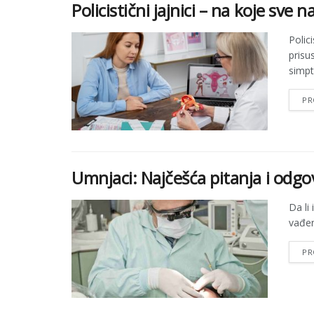
Policistični jajnici – na koje sve 
Polic
prisu
simpt
PR
Umnjaci: Najčešća pitanja i odgo
Da li
vađenj
PR