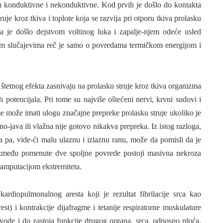
 konduktivne i nekonduktivne. Kod prvih je došlo do kontakta
truje kroz tkiva i toplote koja se razvija pri otporu tkiva prolasku
a je došlo dejstvom voltinog luka i zapalje-njem odeće usled
tim slučajevima reč je samo o povredama termičkom ener­gijom i
tetnog efekta zasnivaju na prolasku struje kroz tkiva organizma
potencijala. Pri tome su naj­više oštećeni nervi, krvni sudovi i
me može imati ulogu značajne prepreke prolasku struje ukoliko je
o-java ili vlažna nije gotovo nikakva prepre­ka. Iz istog razloga,
a pa, vide-ći malu ulaznu i izlaznu ranu, može da po­misli da je
 između pomenute dve spoljne povrede postoji masivna nekroza
i amputacijom ekstremiteta.
rdiopulmonalnog aresta ko­ji je rezultat fibrilacije srca kao
st) i kontrakcije dijafragme i tetanije re­spiratorne muskulature
ovode i do zastoja funkcije drugog organa, srca, odno­sno pluća.