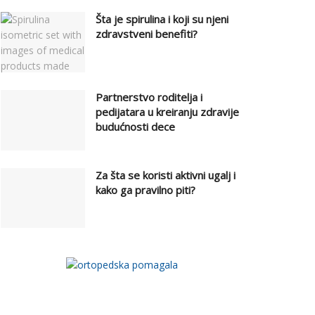
Šta je spirulina i koji su njeni
zdravstveni benefiti?
Partnerstvo roditelja i
pedijatara u kreiranju zdravije
budućnosti dece
Za šta se koristi aktivni ugalj i
kako ga pravilno piti?