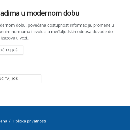
mladima u modernom dobu
dernom dobu, povećana dostupnost informacija, promene u
venim normama i evolucija međuljudskih odnosa dovode do
izazova u vezi...
OČITAJ JOŠ
UČITAJ JOŠ
ena
Politika privatnosti