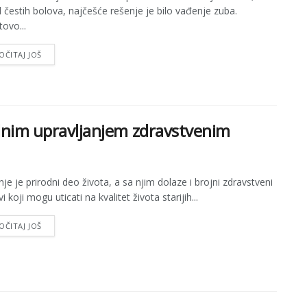
 čestih bolova, najčešće rešenje je bilo vađenje zuba.
ovo...
OČITAJ JOŠ
vilnim upravljanjem zdravstvenim
nje je prirodni deo života, a sa njim dolaze i brojni zdravstveni
i koji mogu uticati na kvalitet života starijih...
OČITAJ JOŠ