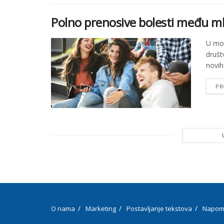
Polno prenosive bolesti među 
U mo
društ
novih 
PR
O nama
Marketing
Postavljanje tekstova
Napom