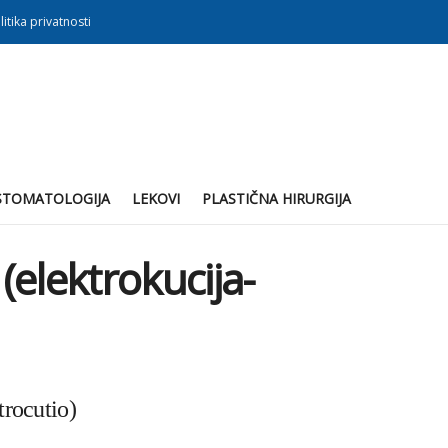
litika privatnosti
STOMATOLOGIJA
LEKOVI
PLASTIČNA HIRURGIJA
elektrokucija-
trocutio)