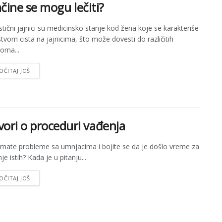
načine se mogu lečiti?
istični jajnici su medicinsko stanje kod žena koje se karakteriše
stvom cista na jajnicima, što može dovesti do različitih
oma...
OČITAJ JOŠ
vori o proceduri vađenja
 imate probleme sa umnjacima i bojite se da je došlo vreme za
e istih? Kada je u pitanju...
OČITAJ JOŠ