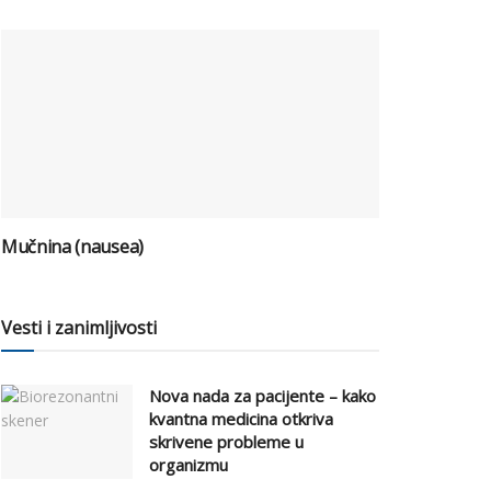
Mučnina (nausea)
Vesti i zanimljivosti
Nova nada za pacijente – kako
kvantna medicina otkriva
skrivene probleme u
organizmu