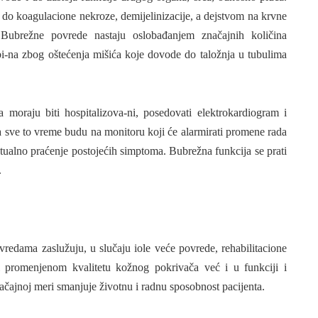
do koagulacione ne­kroze, demijelinizacije, a dejstvom na krv­ne
 Bubrežne povrede nastaju oslo­bađanjem značajnih količina
i-na zbog oštećenja mišića koje dovode do taložnja u tubulima
 moraju biti hospitalizova-ni, posedovati elektrokardiogram i
da sve to vreme budu na monitoru koji će alarmirati promene rada
­tualno praćenje postojećih simptoma. Bubrežna funkcija se prati
.
vredama zaslužuju, u sluča­ju iole veće povrede, rehabilitacione
i promenjenom kvalitetu kožnog pok­rivača već i u funkciji i
načaj­noj meri smanjuje životnu i radnu sposob­nost pacijenta.