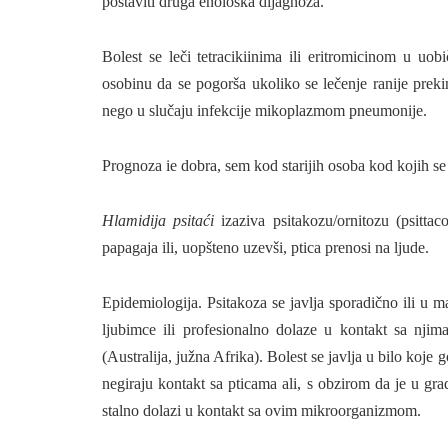
postaviti druga enološka dijagnoza.
Bolest se leči tetracikiinima ili eritromicinom u u
osobinu da se pogorša ukoliko se lečenje ranije prek
nego u slučaju infekcije mikoplazmom pneumonije.
Prognoza ie dobra, sem kod stari­jih osoba kod kojih se
Hlamidija psitaći
izaziva psitakozu/ornitozu (psittaco
papagaja ili, uopšteno uzevši, ptica prenosi na ljude.
Epidemiologija. Psitakoza se javlja spora­dično ili u
ljubimce ili profesionalno dolaze u kontakt sa nji
(Australija, južna Afrika). Bolest se javlja u bilo koje
negiraju kontakt sa ptica­ma ali, s obzirom da je u gr
stal­no dolazi u kontakt sa ovim mikroorganizmom.