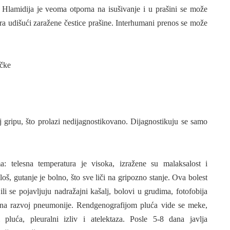
a. Hlamidija je veoma otporna na isušivanje i u prašini se može
ira udišući zaražene čestice prašine. Interhumani prenos se može
ačke
oj gripu, što prolazi nedijagnostikovano. Dijagnostikuju se samo
a: telesna temperatura je visoka, izražene su malaksalost i
 loš, gutanje je bolno, što sve liči na gripozno stanje. Ova bolest
li se pojavljuju nadražajni kašalj, bolovi u grudima, fotofobija
e na razvoj pneumonije. Rendgenografijom pluća vide se meke,
i pluća, pleuralni izliv i atelektaza. Posle 5-8 dana javlja