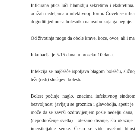
Inficirana ptica luči hlamidiju sekretima i ekskretim
održati nedeljama u infektivnoj formi. Čovek se infic
dogoditi jedino sa bolesnika na osobu koja ga neguje.
Od životinja mogu da obole krave, koze, ovce, ali i m
Inkubacija je 5-15 dana. u proseku 10 dana.
Infekcija se najčešće ispoljava blagom bolešću, sličn
teži (redi) slučajevi bolesti.
Bolest počinje naglo, znacima infektivnog sindrom
bezvoljnost, javljaju se groznica i glavobolja, apetit je
može da se završi ozdravljenjem posle nedelju dana, i
(nepodnošenje svetla) i otežano disanje, što ukazuj
intersticijalne senke. Često se vide uvećani hilus