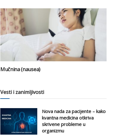
Mučnina (nausea)
Vesti i zanimljivosti
Nova nada za pacijente – kako
kvantna medicina otkriva
skrivene probleme u
organizmu