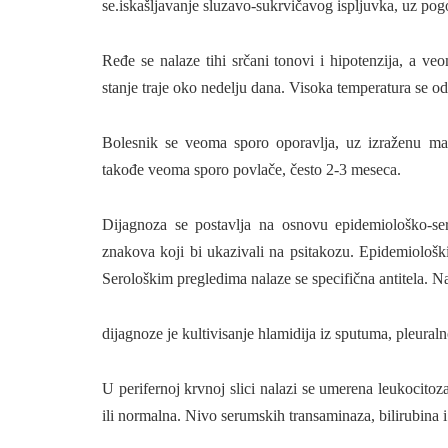
se.iskašljavanje sluzavo-sukrvičavog ispljuvka, uz pog
Ređe se nalaze tihi srčani tonovi i hipotenzija, a v
stanje traje oko nedelju dana. Visoka temperatura se 
Bolesnik se veoma sporo oporavlja, uz izraženu mal
takođe veoma sporo povlače, često 2-3 meseca.
Dijagnoza se postavlja na osnovu epidemiološko-ser
znakova koji bi ukazivali na psitakozu. Epidemiološk
Serološkim pregledima nalaze se specifična antitela. Na
dijagnoze je kultivisanje hlamidija iz sputuma, pleuralno
U perifernoj krvnoj slici nalazi se umerena leukocitoz
ili normalna. Nivo serumskih transaminaza, bilirubina 