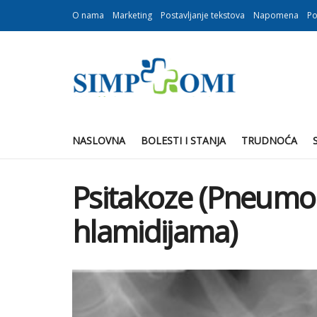
O nama
Marketing
Postavljanje tekstova
Napomena
Po
NASLOVNA
BOLESTI I STANJA
TRUDNOĆA
Psitakoze (Pneumon
hlamidijama)