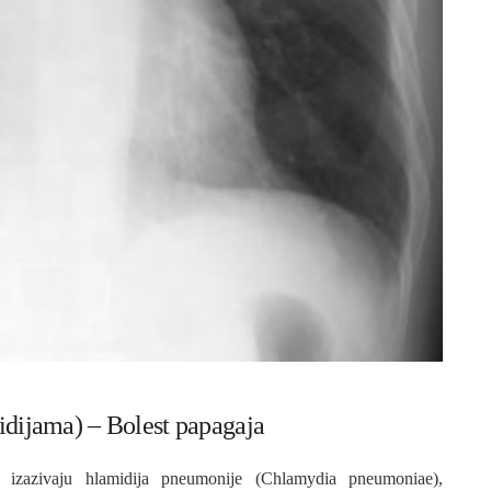
idijama) – Bolest papagaja
di izazivaju hlamidija pneumonije (Chlamydia pneumoniae),