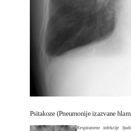
Psitakoze (Pneumonije izazvane hlam
Respiratorne infekcije lju