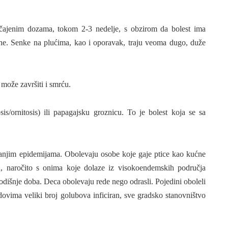
običajenim dozama, tokom 2-3 nedelje, s obzirom da bolest ima
ine. Senke na plućima, kao i oporavak, traju veoma dugo, duže
 može završiti i smrću.
sis/ornitosis) ili papagajsku groznicu. To je bolest koja se sa
 manjim epidemijama. Obolevaju osobe koje gaje ptice kao kućne
ma, naročito s onima koje dolaze iz visokoendemskih područja
 godišnje doba. Deca obolevaju rede nego odrasli. Pojedini oboleli
adovima veliki broj golubova inficiran, sve gradsko stanovništvo