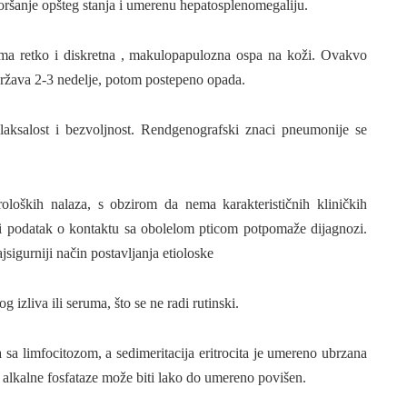
oršanje opšteg stanja i umerenu hepatosplenomegaliju.
eoma retko i diskretna , makulopapulozna ospa na koži. Ovakvo
održava 2-3 nedelje, potom postepeno opada.
aksalost i bezvoljnost. Rendgenografski znaci pneumonije se
oloških nalaza, s obzirom da nema karakterističnih kliničkih
i podatak o kontaktu sa obolelom pticom potpomaže dijag­nozi.
jsigurniji način postavljanja etioloske
g izliva ili seruma, što se ne radi rutinski.
a sa limfocitozom, a sedimeritacija eritrocita je umereno ubrzana
i alkalne fosfataze može biti lako do umereno povišen.