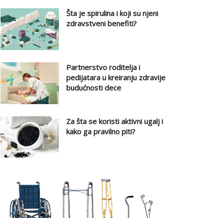
Šta je spirulina i koji su njeni
zdravstveni benefiti?
Partnerstvo roditelja i
pedijatara u kreiranju zdravije
budućnosti dece
Za šta se koristi aktivni ugalj i
kako ga pravilno piti?