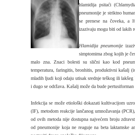
hlamidija psitaći (Chlamydia
pneumoni­je je striktno human
se prenese na čoveka, a H.
izazivaju mogu biti od lakih 
Hlamidija pneumonije
izazi
simptomima zbog kojih je čest
malo zna. Znaci bolesti su slični kao kod pneu­
temperatura, faringitis, bronhitis, produktivni kašalj
mladih ljudi koji odaju utisak srednje teškog ili lakše
i dugo se održava. Kašalj može da bude pertusiforman 
Infekcija se može etiološki dokazati kultivaci­jom uz
(IF), metodom reakcije lančanog umnožavanja (PCR), 
od ovih metoda nije dos­tupna najvećem broju zdravstv
od pneumonije koja ne reaguje na beta laktamske anti