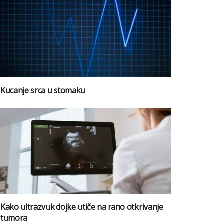
Kucanje srca u stomaku
Kako ultrazvuk dojke utiče na rano otkrivanje
tumora