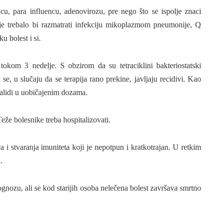
encu, para influencu, adenovirozu, pre nego što se ispolje znaci
e trebalo bi raz­matrati infekciju mikoplazmom pneumonije, Q
u bolest i si.
 tokom 3 nedelje. S obzirom da su tetraciklini bakteriostatski
 se, u slučaju da se te­rapija rano prekine, javljaju recidivi. Kao
zalidi u uobičajenim dozama.
že bolesnike treba hospitalizovati.
a i stvaranja imuniteta koji je nepotpun i kratkotrajan. U retkim
.
ognozu, ali se kod starijih osoba nelečena bolest završava smrtno