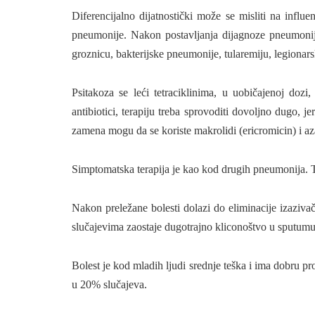
Diferencijalno dijatnostički može se misliti na influ
pneumonije. Nakon postavljanja dijagnoze pneumonij
groznicu, bakterijske pneumonije, tularemiju, legionarsk
Psitakoza se leći tetraciklinima, u uobičajenoj dozi,
antibiotici, terapiju treba sprovoditi dovoljno dugo, jer
zamena mogu da se koriste makrolidi (ericromicin) i a
Simptomatska terapija je kao kod drugih pneumonija. Te
Nakon preležane bolesti dolazi do eliminacije izazivač
slučajevima zaostaje dugotrajno kliconoštvo u sputumu
Bolest je kod mladih ljudi srednje teška i ima dobru pr
u 20% slučajeva.