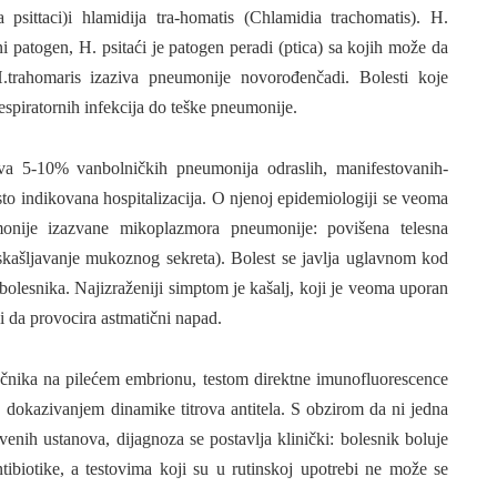
 psittaci)i hlamidija tra-homatis (Chlamidia trachomatis). H.
i patogen, H. psitaći je pato­gen peradi (ptica) sa kojih može da
trahomaris izaziva pneumonije novo­rođenčadi. Bolesti koje
respiratornih infekcija do teške pneumonije.
va 5-10% vanbolničkih pneumonija odraslih, manifestovanih-
o indikovana hos­pitalizacija. O njenoj epidemiologiji se veoma
monije izazvane mikoplazmora pneumonije: povišena telesna
 (iskašljavanje mukoznog sekreta). Bolest se javlja uglavnom kod
g bolesnika. Najizraženiji simptom je kašalj, koji je veoma uporan
i da provocira astmatični napad.
ročnika na pilećem embrionu, testom direk­tne imunofluorescence
dokazivanjem dinamike titrova antitela. S obzirom da ni jedna
enih ustanova, dijagnoza se postavlja klinički: bolesnik boluje
biotike, a testovima koji su u rutinskoj upotre­bi ne može se