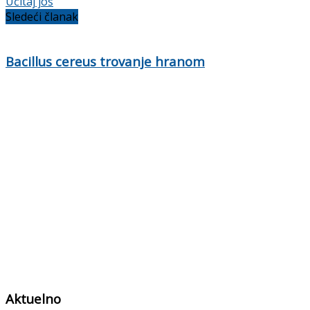
Učitaj još
Sledeći članak
Bacillus cereus trovanje hranom
Aktuelno