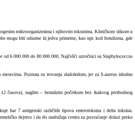
 patogenim mikroorganizmima i njihovim toksinima. Kliničkom slikom u
gobe mogu biti odsutne iii jedva primetne, kao npr. kod botulizma, gde
eće od 6 000 000 do 80 000 000. Najčešći uzročnici su Stapbylococcus
.
m mesecima. Poznata su trovanja sladoledom, jer za S.aureus idealnu
o 12 časova), naglim – brutalnim početkom bez ikakvog prethodnog
e bar 7 antigenski različitih tipova enterotoksina i delta toksina.
o emetičko dejstvo i da do nadražaja centra za povraćanje dolazi preko