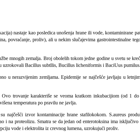
kacija) nastaje kao posledica unošenja hrane ili vode, kontaminirane
ina, povraćanje, proliv), ali u nekim slučajevima gastrointestinalne te
lužbe mnogih zemalja. Broj obolelih tokom jedne godine u svetu se kr
u uzrokovali Bacillus subtllis, Bucillus licheniformis i BaciUus pumilus
bno u nerazvijenim zemljama. Epidemije se najčešće javljaju u letnji
o. Ovo trovanje karakteriše se veoma kratkom inkubacijiom (od 1 d
išena temperatura po pravilu ne javlja.
su najčešći izvor kontaminacije hrane stafilokokom. S.aureus produkuj
, kao i na proteolizu. Smatra se da jedan od enterotoksina ima isključiv
pciju vode i elektrolita iz crevnog lumena, uzrokujući proliv.