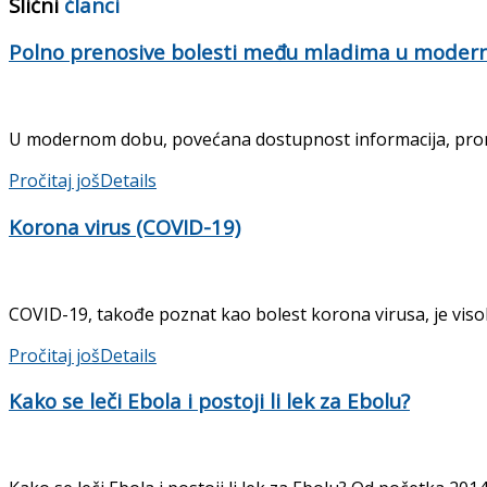
Slični
članci
Polno prenosive bolesti među mladima u mode
U modernom dobu, povećana dostupnost informacija, prome
Pročitaj još
Details
Korona virus (COVID-19)
COVID-19, takođe poznat kao bolest korona virusa, je visoko
Pročitaj još
Details
Kako se leči Ebola i postoji li lek za Ebolu?