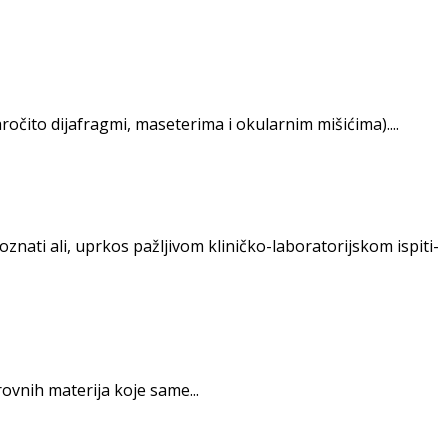
očito dija­fragmi, maseterima i okularnim mišićima)....
znati ali, uprkos pažljivom kliničko-laboratorijskom ispiti­
vnih materija koje same...