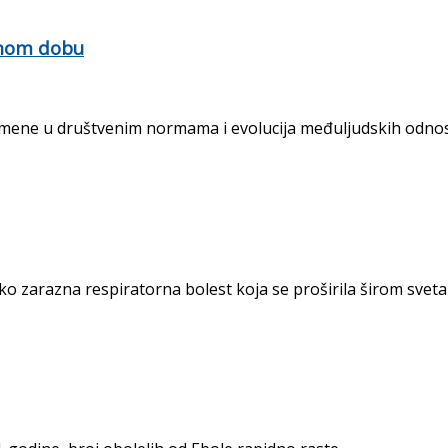
rnom dobu
ne u društvenim normama i evolucija međuljudskih odnosa 
 zarazna respiratorna bolest koja se proširila širom sveta o