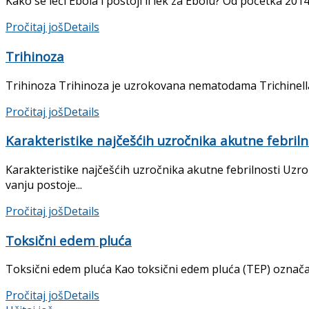
Kako se leči Ebola i postoji li lek za Ebolu? Od početka 2014
Pročitaj još
Details
Trihinoza
Trihinoza Trihinoza je uzrokovana nematodama Trichinella sp
Pročitaj još
Details
Karakteristike najčešćih uzročnika akutne febriln
Karakteristike najčešćih uzročnika akutne febrilnosti Uzroč
vanju postoje...
Pročitaj još
Details
Toksični edem pluća
Toksični edem pluća Kao toksični edem pluća (TEP) označav
Pročitaj još
Details