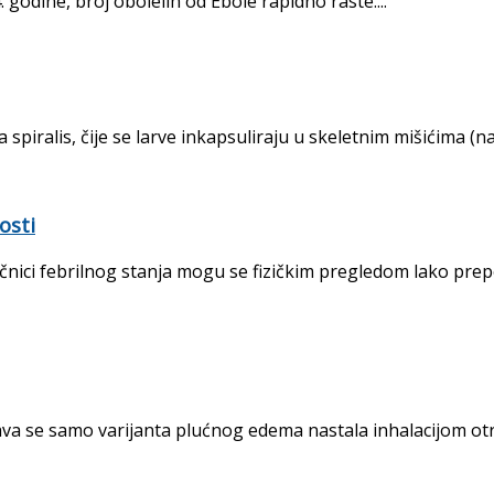
. godine, broj obolelih od Ebole rapidno raste....
iralis, čije se larve inkapsuliraju u skeletnim mišićima (nar
osti
nici febrilnog stanja mogu se fizič­kim pregledom lako prepo
a se samo varijanta plućnog edema nastala inhalacijom otro