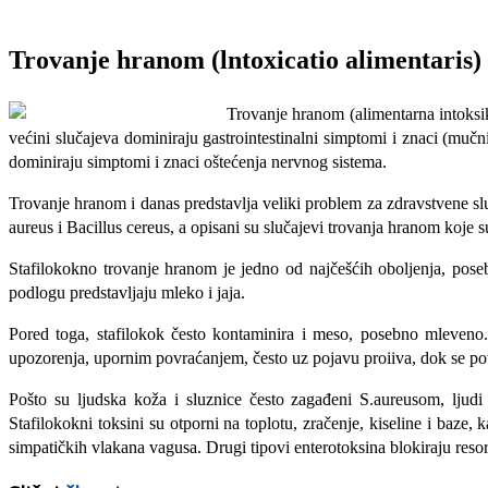
Trovanje hranom (lntoxicatio alimentaris)
Trovanje hranom (alimentarna intoksi
većini slučajeva dominiraju gastrointestinalni simptomi i znaci (mučn
dominiraju simptomi i znaci oštećenja nervnog sistema.
Trovanje hranom i danas predstavlja veliki problem za zdravstvene s
aureus i Bacillus cereus, a opisani su slučajevi trovanja hranom koje s
Stafilokokno trovanje hranom je jedno od najčešćih oboljenja, pose
podlogu predstavljaju mleko i jaja.
Pored toga, stafilokok često kontaminira i meso, posebno mleven
upozorenja, upornim povraćanjem, često uz pojavu proiiva, dok se pov
Pošto su ljudska koža i sluznice često zagađeni S.aureusom, ljudi 
Stafilokokni toksini su otporni na toplotu, zračenje, kiseline i baze
simpatičkih vlakana vagusa. Drugi tipovi enterotoksina blokiraju resor