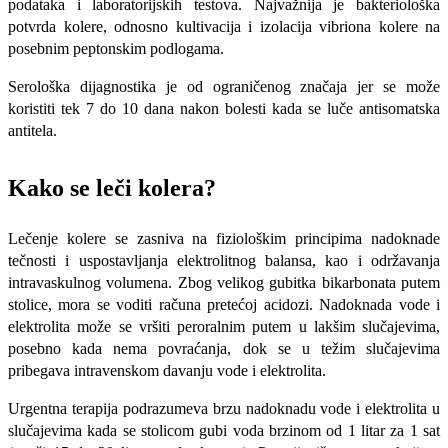
podataka i laboratorijskih testova. Najvažnija je bakteriološka
potvrda kolere, odnosno kultivacija i izolacija vibriona kolere na
posebnim peptonskim podlogama.
Serološka dijagnostika je od ograničenog značaja jer se može
koristiti tek 7 do 10 dana nakon bolesti kada se luče antisomatska
antitela.
Kako se leči kolera?
Lečenje kolere se zasniva na fizio­loškim principima nadoknade
tečnosti i uspo­stavljanja elektrolitnog balansa, kao i održavanja
intravaskulnog volumena. Zbog velikog gubitka bikarbonata putem
stolice, mora se voditi računa pretećoj acidozi. Nadoknada vode i
elektrolita može se vršiti peroralnim putem u lakšim slučaje­vima,
posebno kada nema povraćanja, dok se u težim slučajevima
pribegava intravenskom dava­nju vode i elektrolita.
Urgentna terapija podrazumeva brzu nadok­nadu vode i elektrolita u
slučajevima kada se stoli­com gubi voda brzinom od 1 litar za 1 sat