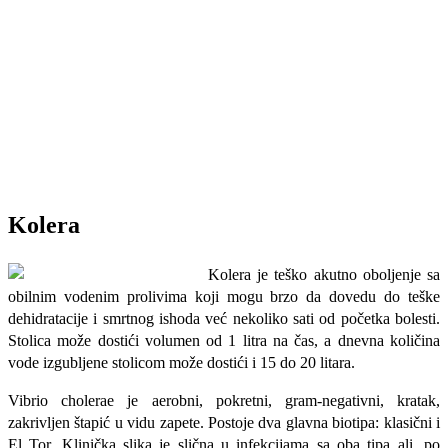
Kolera
Kolera je teško akutno oboljenje sa
obilnim vodenim prolivima koji mogu brzo da dovedu do teške
dehidratacije i smrtnog ishoda već nekoliko sati od početka bolesti.
Stolica može dostići volu­men od 1 litra na čas, a dnevna količina
vode izgubljene stolicom može dostići i 15 do 20 litara.
Vibrio cholerae je aerobni, pokretni, gram-negativni, kratak,
zakrivljen štapić u vidu zapete. Postoje dva glavna biotipa: klasični i
El Tor. Klinička slika je slična u infekcijama sa oba tipa ali, po