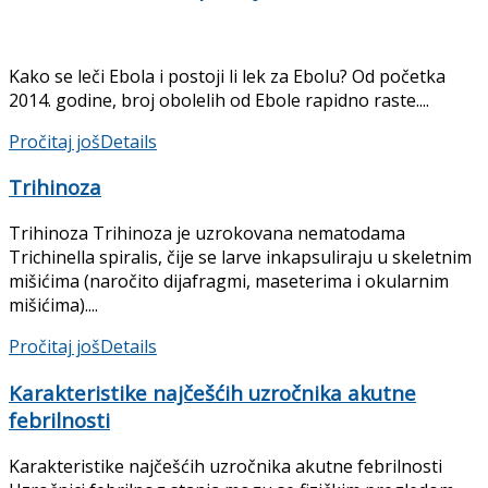
Kako se leči Ebola i postoji li lek za Ebolu? Od početka
2014. godine, broj obolelih od Ebole rapidno raste....
Pročitaj još
Details
Trihinoza
Trihinoza Trihinoza je uzrokovana nematodama
Trichinella spiralis, čije se larve inkapsuliraju u skeletnim
mišićima (naročito dija­fragmi, maseterima i okularnim
mišićima)....
Pročitaj još
Details
Karakteristike najčešćih uzročnika akutne
febrilnosti
Karakteristike najčešćih uzročnika akutne febrilnosti