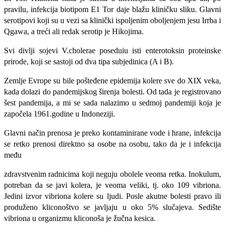
pravilu, infekcija biotipom E1 Tor daje blažu kliničku sliku. Glavni
serotipovi koji su u vezi sa klinički ispoljenim oboljenjem jesu Irrba i
Qgawa, a treći ali redak serotip je Hikojima.
Svi divlji sojevi V.cholerae poseduiu isti enterotoksin proteinske
prirode, koji se sastoji od dva tipa subjedinica (A i B).
Zemlje Evrope su bile pošteđene epidemija kolere sve do XIX veka,
kada dolazi do pandemijskog širenja bolesti. Od tada je registrovano
šest pandemija, a mi se sada nalazi­mo u sedmoj pandemiji koja je
započela 1961.godine u Indoneziji.
Glavni način prenosa je preko kontaminirane vode i hrane, infekcija
se retko prenosi direktno sa osobe na osobu, tako da je i infekcija
među
zdravstvenim radnicima koji neguju obolele veoma retka. Inokulum,
potreban da se javi kole­ra, je veoma veliki, tj. oko 109 vibriona.
Jedini izvor vibriona kolere su ljudi. Posle akutne bolesti pravo ili
produženo kliconoštvo se javljaju u oko 5% slučajeva. Sedište
vibriona u organizmu kliconoša je žučna kesica.