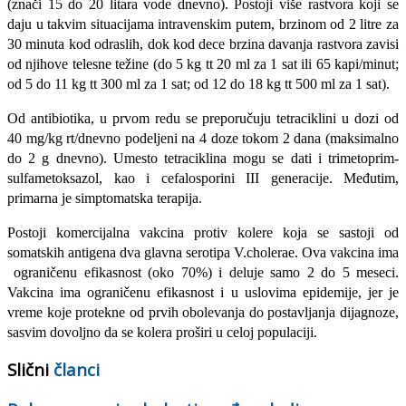
(znači 15 do 20 litara vode dnevno). Postoji više rastvo­ra koji se
daju u takvim situacijama intravenskim putem, brzinom od 2 litre za
30 minuta kod odraslih, dok kod dece brzina davanja rastvora zavisi
od njihove telesne težine (do 5 kg tt 20 ml za 1 sat ili 65 kapi/minut;
od 5 do 11 kg tt 300 ml za 1 sat; od 12 do 18 kg tt 500 ml za 1 sat).
Od antibiotika, u prvom redu se preporučuju tetraciklini u dozi od
40 mg/kg rt/dnevno podeljeni na 4 doze tokom 2 dana (maksimalno
do 2 g dnevno). Umesto tetraciklina mogu se dati i trimetoprim-
sulfametoksazol, kao i cefalosporini III generacije. Međutim,
primarna je simptomatska terapija.
Postoji komercijalna vakcina protiv kolere koja se sastoji od
somatskih antigena dva glavna serotipa V.cholerae. Ova vakcina ima
ograničenu efikasnost (oko 70%) i deluje samo 2 do 5 meseci.
Vakcina ima ograničenu efikasnost i u uslovima epidemije, jer je
vreme koje protekne od prvih obolevanja do postavljanja dijagnoze,
sasvim dovoljno da se kolera proširi u celoj populaciji.
Slični
članci