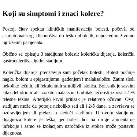
Koji su simptomi i znaci kolere?
Postoji čitav spektar kliničkih manifestacija bolesti, počevši od
asimptomatskog kliconoštva do teško obolelih, neposredno životno
ugroženih pacijenata.
Obično se opisuju 3 stadijuma bolesti: kolerička dijareja, kolerički
gastroen­teritis, algidni stadijum.
Kolerička dijareja predstavlja sam početak bolesti. Bolest počinje
naglo, bolom u epigastrijumu, gađenjem i malaksalošću. Zatim sledi
neko­liko tečnih, ali fekulentnih smrdljivih stolica. Bolesnik je sasvim
lako dehidriran ali izrazito malaksao. Gubitak tečnosti iznosi 2-5%
telesne težine. Arterijski krvni pritisak je relativno očuvan. Ovaj
stadijum može da potraje nekoliko sati ali i 2-5 dana, a završava se
ozdravljenjem ili prelazi u sledeći stadijum. U ovom stadijumu
dijagnoza kolere je teška, jer bolest liči na druge alimentarne
infekcije i samo se izolacijom uzročnika iz stolice može postaviti
dijagnoza.