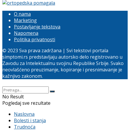
O nama
Marketing
Postavljanje tekstova
Napomena
Politika privatnosti
© 2023 Sva prava zadržana | Svi tekstovi portala
simptomi.rs predstavljaju autorsko delo registrovano u
Zavodu za Intelektualnu svojinu Republike Srbije. Svako
neovlašćeno preuzimanje, kopiranje i presnimavanje je
kažnjivo zakonom.
No Result
Pogledaj sve rezultate
Naslovna
Bolesti i stanja
Trudnoća