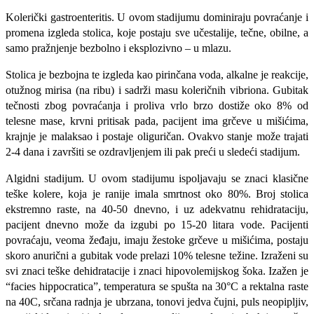
Kolerički gastroenteritis. U ovom stadijumu dominiraju povraćanje i
promena izgleda stolica, koje postaju sve učestalije, tečne, obilne, a
samo pražnjenje bezbolno i eksplozivno – u mlazu.
Stolica je bezbojna te izgleda kao pirinčana voda, alkalne je reakcije,
otužnog mirisa (na ribu) i sadrži masu koleričnih vibriona. Gubitak
tečnosti zbog povraćanja i proliva vrlo brzo dostiže oko 8% od
telesne mase, krvni pritisak pada, pacijent ima grčeve u mišićima,
krajnje je malaksao i postaje oliguričan. Ovakvo stanje može trajati
2-4 dana i završiti se ozdravljenjem ili pak preći u sledeći stadijum.
Algidni stadijum. U ovom stadijumu ispoljavaju se znaci klasične
teške kolere, koja je ranije imala smrtnost oko 80%. Broj stolica
ekstremno raste, na 40-50 dnevno, i uz adekvatnu rehidrataciju,
pacijent dnevno može da izgubi po 15-20 litara vode. Pacijenti
povraćaju, veoma žeđaju, imaju žestoke grčeve u mišićima, postaju
skoro anurični a gubitak vode prelazi 10% telesne težine. Izraženi su
svi znaci teške dehidratacije i znaci hipovolemijskog šoka. Izažen je
“facies hippocratica”, temperatura se spušta na 30°C a rektalna raste
na 40C, srčana radnja je ubrzana, tonovi jedva čujni, puls neopipljiv,