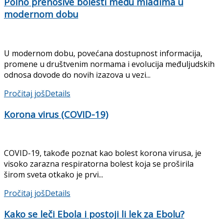
Polno prenosive bolesti među mladima u
modernom dobu
U modernom dobu, povećana dostupnost informacija,
promene u društvenim normama i evolucija međuljudskih
odnosa dovode do novih izazova u vezi...
Pročitaj još
Details
Korona virus (COVID-19)
COVID-19, takođe poznat kao bolest korona virusa, je
visoko zarazna respiratorna bolest koja se proširila
širom sveta otkako je prvi...
Pročitaj još
Details
Kako se leči Ebola i postoji li lek za Ebolu?