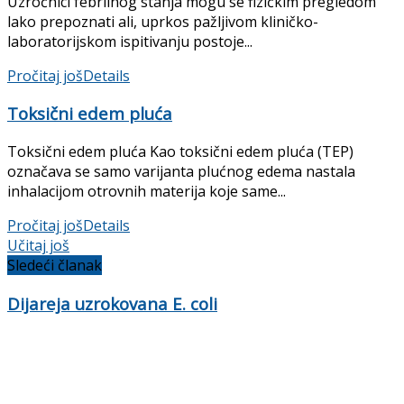
Uzročnici febrilnog stanja mogu se fizič­kim pregledom
lako prepoznati ali, uprkos pažljivom kliničko-
laboratorijskom ispiti­vanju postoje...
Pročitaj još
Details
Toksični edem pluća
Toksični edem pluća Kao toksični edem pluća (TEP)
označava se samo varijanta plućnog edema nastala
inhalacijom otrovnih materija koje same...
Pročitaj još
Details
Učitaj još
Sledeći članak
Dijareja uzrokovana E. coli