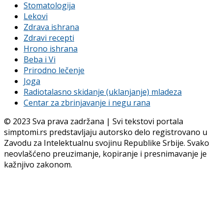
Stomatologija
Lekovi
Zdrava ishrana
Zdravi recepti
Hrono ishrana
Beba i Vi
Prirodno lečenje
Joga
Radiotalasno skidanje (uklanjanje) mladeza
Centar za zbrinjavanje i negu rana
© 2023 Sva prava zadržana | Svi tekstovi portala
simptomi.rs predstavljaju autorsko delo registrovano u
Zavodu za Intelektualnu svojinu Republike Srbije. Svako
neovlašćeno preuzimanje, kopiranje i presnimavanje je
kažnjivo zakonom.