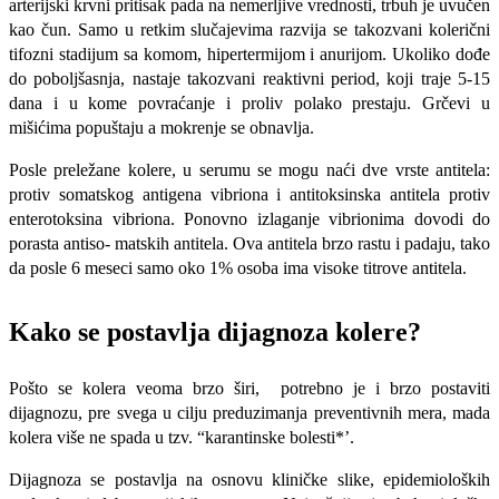
arte­rijski krvni pritisak pada na nemerljive vrednosti, trbuh je uvučen
kao čun. Samo u retkim slučaje­vima razvija se takozvani kolerični
tifozni stadi­jum sa komom, hipertermijom i anurijom. Ukoli­ko dođe
do poboljšasnja, nastaje takozvani reak­tivni period, koji traje 5-15
dana i u kome povraćanje i proliv polako prestaju. Grčevi u
mišićima popuštaju a mokrenje se obnavlja.
Posle preležane kole­re, u serumu se mogu naći dve vrste antitela:
pro­tiv somatskog antigena vibriona i antitoksinska antitela protiv
enterotoksina vibriona. Ponovno izlaganje vibrionima dovodi do
porasta antiso- matskih antitela. Ova antitela brzo rastu i padaju, tako
da posle 6 meseci samo oko 1% osoba ima visoke titrove antitela.
Kako se postavlja dijagnoza kolere?
Pošto se kolera veoma brzo širi, potrebno je i brzo postaviti
dijagnozu, pre svega u cilju preduzimanja preventivnih mera, mada
ko­lera više ne spada u tzv. “karantinske bolesti*’.
Dijagnoza se postavlja na osnovu kliničke slike, epidemioloških