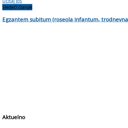
Učitaj još
Sledeći članak
Egzantem subitum (roseola infantum, trodnevna g
Aktuelno