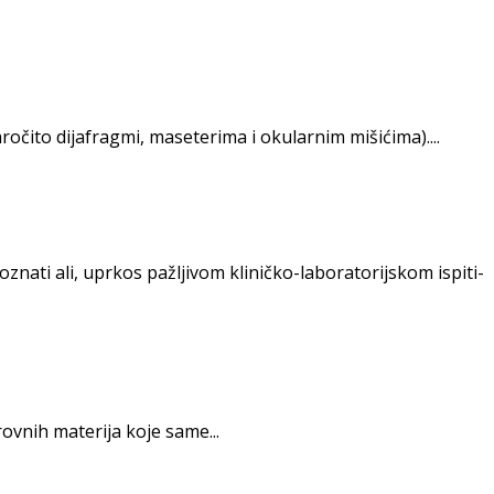
očito dija­fragmi, maseterima i okularnim mišićima)....
znati ali, uprkos pažljivom kliničko-laboratorijskom ispiti­
vnih materija koje same...