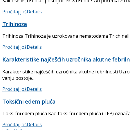
Kako se leči Ebola i postoji li lek za Ebolu? Od početka 2014
Pročitaj još
Details
Trihinoza
Trihinoza Trihinoza je uzrokovana nematodama Trichinella sp
Pročitaj još
Details
Karakteristike najčešćih uzročnika akutne febriln
Karakteristike najčešćih uzročnika akutne febrilnosti Uzroč
vanju postoje...
Pročitaj još
Details
Toksični edem pluća
Toksični edem pluća Kao toksični edem pluća (TEP) označav
Pročitaj još
Details