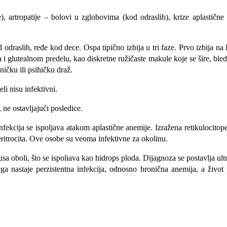
e), artropatije – bolovi u zglobovima (kod odraslih), krize aplastične
draslih, ređe kod dece. Ospa tipično izbija u tri faze. Prvo izbija na li
i glutealnom predelu, kao diskretne ružičaste makule koje se šire, bled
ničku ili psihičku draž.
li nisu infektivni.
, ne ostavljajući posledice.
fekcija se ispoljava atakom aplastične anemije. Izražena retikulocitop
 eritrocita. Ove osobe su veoma infektivne za okolinu.
usa oboli, što se ispoliava kao hidrops ploda. Dijagnoza se postav­lja 
ga nastaje perzistentna infekcija, odnosno hronična anemija, a život p