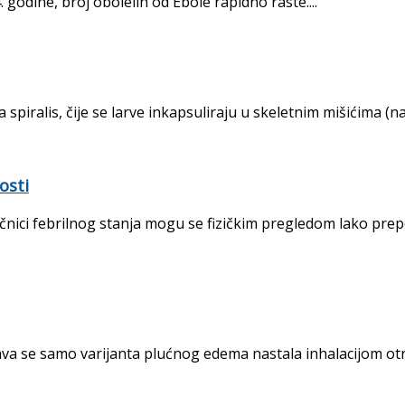
. godine, broj obolelih od Ebole rapidno raste....
iralis, čije se larve inkapsuliraju u skeletnim mišićima (nar
osti
nici febrilnog stanja mogu se fizič­kim pregledom lako prepo
a se samo varijanta plućnog edema nastala inhalacijom otro