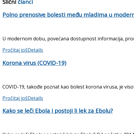
Slični
članci
Polno prenosive bolesti među mladima u mode
U modernom dobu, povećana dostupnost informacija, prome
Pročitaj još
Details
Korona virus (COVID-19)
COVID-19, takođe poznat kao bolest korona virusa, je visoko
Pročitaj još
Details
Kako se leči Ebola i postoji li lek za Ebolu?