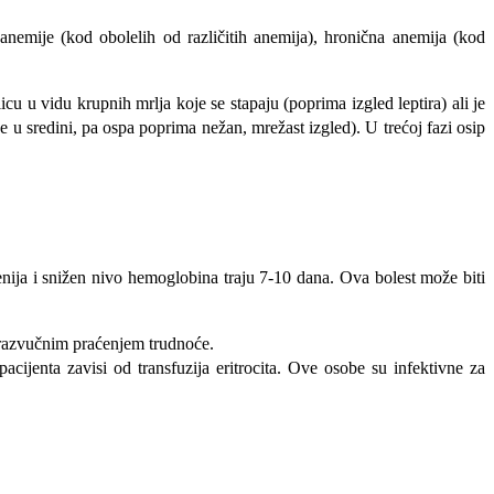
 anemije (kod obolelih od različitih anemija), hronična anemija (kod
cu u vidu krupnih mrlja koje se stapaju (poprima izgled leptira) ali je
e u sredini, pa ospa poprima nežan, mrežast izgled). U trećoj fazi osip
enija i snižen nivo hemoglobina traju 7-10 dana. Ova bolest može biti
ultrazvučnim praćenjem trudnoće.
aci­jenta zavisi od transfuzija eritrocita. Ove osobe su infektivne za