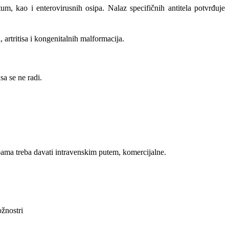
m, kao i enterovirusnih osipa. Nalaz specifičnih antitela potvrđuje
 artritisa i kongenitalnih malformacija.
a se ne radi.
obama treba davati intravenskim putem, komercijalne.
ožnostri