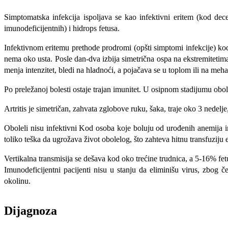
Simptomatska infekcija ispo­ljava se kao infektivni eritem (kod dec
imunodeficijentnih) i hidrops fetusa.
Infektivnom eritemu prethode prodromi (opšti simptomi infekcije) kod o
nema oko usta. Posle dan-dva izbija simetrična ospa na ekstremitetima 
menja intenzitet, bledi na hladnoći, a pojačava se u toplom ili na meha
Po preležanoj bolesti ostaje trajan imunitet. U osipnom stadijumu obole
Artritis je simetričan, zahvata zglobove ruku, šaka, traje oko 3 nedelje
Oboleli nisu infektivni Kod osoba koje boluju od urođenih anemija in
toliko teška da ugrožava život obolelog, što zahteva hitnu transfuziju
Vertikalna transmisija se dešava kod oko trećine trudnica, a 5-16% fet
Imunodeficijentni pacijenti nisu u stanju da eliminišu virus, zbog če
okolinu.
Dijagnoza