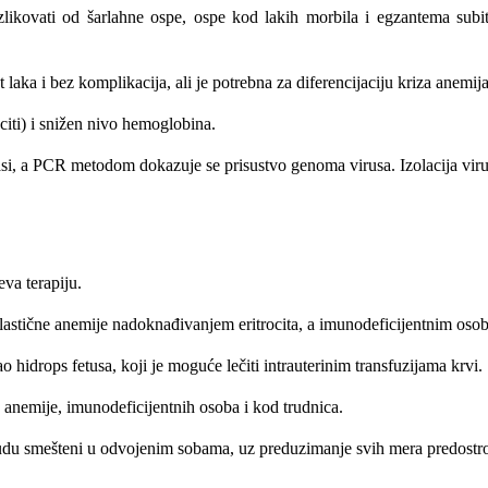
zlikovati od šarlahne ospe, ospe kod lakih morbila i egzantema subitu
aka i bez komplikacija, ali je potrebna za diferencijaciju kriza anemija,
ociti) i snižen nivo hemoglobina.
i, a PCR metodom dokazuje se prisustvo genoma virusa. Izolacija virus
eva terapiju.
 aplastične anemije nadoknađivanjem eritrocita, a imunodeficijentnim os
o hidrops fetusa, koji je moguće lečiti intrauterinim transfuzijama krvi.
e anemije, imunodeficijentnih osoba i kod trudnica.
a budu smešteni u odvojenim sobama, uz preduzimanje svih mera predostr