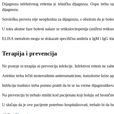
Dijagnoza infektivnog eritema je klinička dijagnoza. Ospu treba ra
dijagnozu.
Serološka provera nije neophodna za dijagnozu, s obzirom da je bolest l
U toku akutne faze bolesti nalaze se retikulocitopenija (sniženi retiku
ELISA metodom mogu se dokazati specifična antitela u IgM i IgG klas
Terapija i prevencija
Ne postoje ni terapi­ja ni prevencija infekcije. Infektivni eritem ne zaht
Artritise treba lečiti nesteroidnim antireumaticimn, tranzitorne krize
Infekciju trudnice treba pomno pratiti da bi se na vreme dijagnos­tikeva
Na prevenciju bi trebalo misliti kod pacijena­ta koji boluju od hroničn
U slučaju da je ove paci­jente potrebno hospitalizovati, trebalo bi d