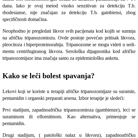
dana. Iako je ovaj metod visoko senzitivan za detekciju T.b.
rhodesianse, nije značajan za detekciju T.b. gambiensi, zbog
specifičnosti domaćina.
Neophod­no je pregledati likvor svih pacijenata kod kojih se sumnja
na afričku tripanozomiozu. Ovde postoje povećan pritisak likvora,
pleocitoza i hiperproteinorahija. Tripanozome se mogu videti u sedi­
mentu centrifugiranog likvora. Serološka dijagnos­tika kod afričke
tripanozomijaze ima značaja samo za epidemiološku anketu.
Kako se leči bolest spavanja?
Lekovi koji se koriste u terapiji afričke tripanozomijaze su suramin,
pentamidin i organski preparati arsena. Izbor terapije je sledeći:
Prvi stadijum, zapadnoafrička tripanozomioza (gambienze), leci se
suraminom ili eflornitinom. Kao alternativa, primenjuje se
pentamidin.
Drugi stadijum, ( patološki nalaz u likvoru), zapadnoafričku