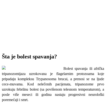
Šta je bolest spavanja?
Bolest spavanja ili afrička
tripanozomijaza uzrokovana je flagelarnim proto
zoama koje
pripadaju kompleksu Trypanosoma brucai, a prenosi se na ljude
cece-muvama. Kod nelečenih pacijenata, tripanozome prvo
uzrokuju febrilnu bolest (sa povišenom telesnom temperaturom), a
posle više meseci ili godina nas­taju progresivni neurološki
poremećaji i smrt.