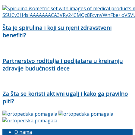
Šta je spirulina i koji su njeni zdravstveni
benefiti?
Partnerstvo roditelja i pedijatara u kreiranju
zdravije budućnosti dece
Za šta se koristi aktivni ugalj i kako ga pravilno
piti?
O nama