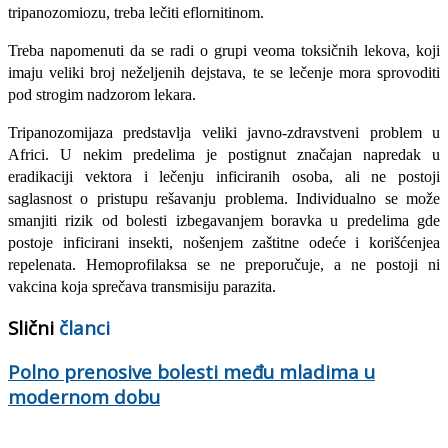
tripanozomiozu, treba lečiti eflornitinom.
Treba napomenuti da se radi o grupi veoma toksičnih lekova, koji
imaju veliki broj neželjenih dejstava, te se lečenje mora sprovoditi
pod strogim nadzorom lekara.
Tripanozomijaza predstavlja veliki javno-zdravstveni problem u
Africi. U nekim predelima je postignut značajan napredak u
eradikaciji vektora i lečenju inficiranih osoba, ali ne postoji
saglasnost o pristupu rešavanju problema. Individualno se može
sma­njiti rizik od bolesti izbegavanjem boravka u pre­delima gde
postoje inficirani insekti, nošenjem zaštitne odeće i korišćenjea
repelenata. Hemoprofilaksa se ne preporučuje, a ne postoji ni
vakcina koja sprečava transmisiju parazita.
Slični
članci
Polno prenosive bolesti među mladima u
modernom dobu