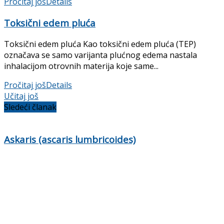
Pročitaj još
Details
Toksični edem pluća
Toksični edem pluća Kao toksični edem pluća (TEP)
označava se samo varijanta plućnog edema nastala
inhalacijom otrovnih materija koje same...
Pročitaj još
Details
Učitaj još
Sledeći članak
Askaris (ascaris lumbricoides)