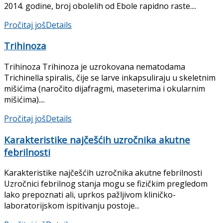
2014. godine, broj obolelih od Ebole rapidno raste....
Pročitaj još
Details
Trihinoza
Trihinoza Trihinoza je uzrokovana nematodama
Trichinella spiralis, čije se larve inkapsuliraju u skeletnim
mišićima (naročito dija­fragmi, maseterima i okularnim
mišićima)....
Pročitaj još
Details
Karakteristike najčešćih uzročnika akutne
febrilnosti
Karakteristike najčešćih uzročnika akutne febrilnosti
Uzročnici febrilnog stanja mogu se fizič­kim pregledom
lako prepoznati ali, uprkos pažljivom kliničko-
laboratorijskom ispiti­vanju postoje...