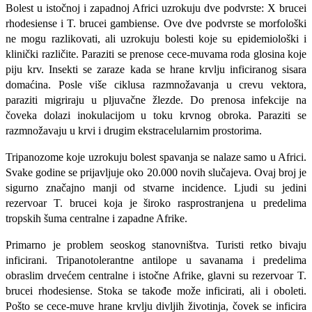
Bolest u istočnoj i zapadnoj Africi uzrokuju dve podvrste: X brucei
rhodesiense i T. brucei gambiense. Ove dve podvrste se morfološki
ne mogu razlikovati, ali uzrokuju bolesti koje su epidemiološki i
klinički različite. Paraziti se prenose cece-muvama roda glosina koje
piju krv. Insekti se zaraze kada se hrane krvlju inficiranog sisara
domaćina. Posle više ciklusa razmnožavanja u crevu vektora,
paraziti migriraju u pljuvačne žlezde. Do prenosa infekcije na
čoveka dolazi inokulacijom u toku krvnog obroka. Paraziti se
razmnožavaju u krvi i drugim ekstracelularnim prostorima.
Tripanozome koje uzrokuju bolest spavanja se nalaze samo u Africi.
Svake godine se prijavljuje oko 20.000 novih slučajeva. Ovaj broj je
sigurno značajno manji od stvarne incidence. Ljudi su jedini
rezervoar T. brucei koja je široko rasprostranjena u predelima
tropskih šuma centralne i zapadne Afrike.
Primarno je problem seoskog stanovništva. Turisti retko bivaju
inficirani. Tripanotolerantne antilope u savanama i predelima
obraslim drvećem centralne i istočne Afrike, glavni su re­zervoar T.
brucei rhodesiense. Stoka se takođe može inficirati, ali i oboleti.
Pošto se cece-muve hrane krvlju divljih životinja, čovek se inficira