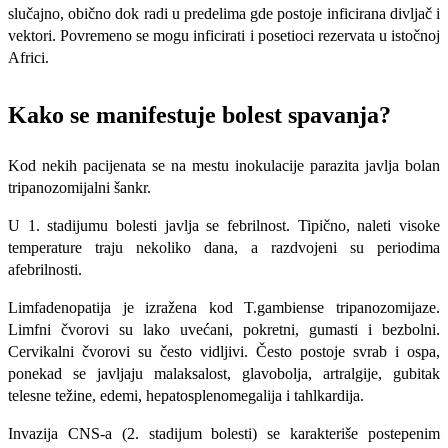
slučajno, obično dok radi u predelima gde posto­je inficirana divljač i
vektori. Povremeno se mogu inficirati i posetioci rezervata u istočnoj
Africi.
Kako se manifestuje bolest spavanja?
Kod nekih pacijenata se na mestu inokulacije parazita javlja bolan
tripanozomijalni šankr.
U 1. stadijumu bolesti javlja se febrilnost. Tipično, naleti visoke
tempe­rature traju nekoliko dana, a razdvojeni su periodima
afebrilnosti.
Limfadenopatija je izražena kod T.gambiense tripanozomijaze.
Limfni čvorovi
su lako uvećani, pokretni, gumasti i bezbolni.
Cervikalni čvorovi su često vidljivi. Često postoje svrab i ospa,
ponekad se javljaju malaksalost, glavobolja, artralgije, gubitak
telesne težine, edemi, hepatosplenomegalija i tahlkardija.
Invazija CNS-a (2. stadijum bolesti) se karakteriše postepenim