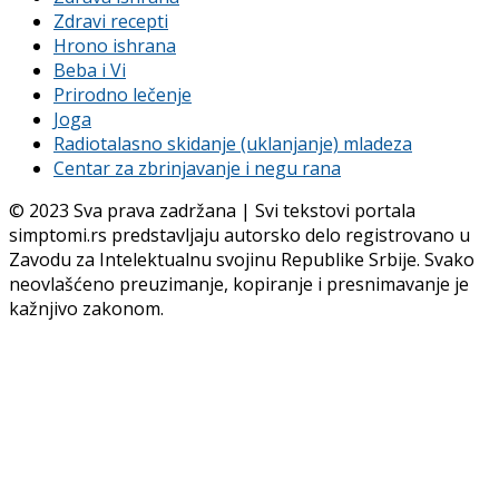
Zdravi recepti
Hrono ishrana
Beba i Vi
Prirodno lečenje
Joga
Radiotalasno skidanje (uklanjanje) mladeza
Centar za zbrinjavanje i negu rana
© 2023 Sva prava zadržana | Svi tekstovi portala
simptomi.rs predstavljaju autorsko delo registrovano u
Zavodu za Intelektualnu svojinu Republike Srbije. Svako
neovlašćeno preuzimanje, kopiranje i presnimavanje je
kažnjivo zakonom.