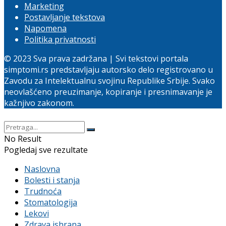
Marketing
Postavljanje tekstova
Napomena
Politika privatnosti
© 2023 Sva prava zadržana | Svi tekstovi portala
simptomi.rs predstavljaju autorsko delo registrovano u
Zavodu za Intelektualnu svojinu Republike Srbije. Svako
neovlašćeno preuzimanje, kopiranje i presnimavanje je
kažnjivo zakonom.
No Result
Pogledaj sve rezultate
Naslovna
Bolesti i stanja
Trudnoća
Stomatologija
Lekovi
Zdrava ishrana