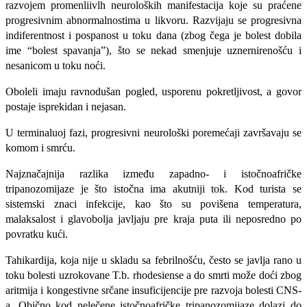
razvojem promenliivlh neuro­loških manifestacija koje su praćene
progresivnim abnormalnostima u likvoru. Razvijaju se progre­sivna
indiferentnost i pospanost u toku dana (zbog čega je bolest dobila
ime “bolest spavanja”), što se nekad smenjuje uznernirenošću i
nesani­com u toku noći.
Oboleli imaju ravnodušan pogled, usporenu pokretljivost, a govor
postaje isprekidan i nejasan.
U termi­naluoj fazi, progresivni neurološki poremećaji završavaju se
komom i smrću.
Najznačajnija razlika između zapadno- i istočnoafričke
tripanozomijaze je što istočna ima akutniji tok. Kod turista se
sistemski znaci infek­cije, kao što su povišena temperatura,
malaksalost i glavobolja javljaju pre kraja puta ili neposredno po
povratku kući.
Tahikardija, koja nije u skladu sa febrilnošću, često se javlja rano u
toku bolesti uzrokovane T.b. rhodesiense a do smrti može doći zbog
aritmija i kongestivne srčane insuficijencije pre razvoja bolesti CNS-
a. Obično kod nelečene istočnoafričke tripanozomijaze dolazi do