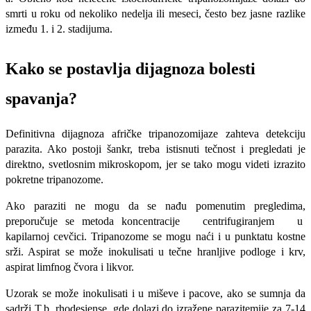
smrti u roku od nekoliko nedelja ili meseci, često bez jasne razlike
između 1. i 2. stadijuma.
Kako se postavlja dijagnoza bolesti
spavanja?
Definitivna dijagnoza afričke tripanozomijaze zahteva detekciju
parazita. Ako pos­toji šankr, treba istisnuti tečnost i pregledati je
direktno, svetlosnim mikroskopom, jer se tako mogu videti izrazito
pokretne tripanozome.
Ako paraziti ne mogu da se nađu pomenutim pregledima,
preporučuje se metoda koncentracije centrifugiranjem u
kapilarnoj cevčici. Tripanozome se mogu naći i u punktatu kostne
srži. Aspirat se može inokulisati u tečne hranljive podloge i krv,
aspirat limfnog čvora i likvor.
Uzorak se može inokulisati i u miševe i pacove, ako se sumnja da
sadrži T.b. rhodesiense, gde dolazi do izražene parazitemije za 7-14