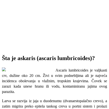
Šta je askaris (ascaris lumbricoides)?
Ascaris lumbricoides je valjkasti
crv, dužine oko 20 cm. Živi u svim podnebljima ali je najveća
incidenca obolevanja u vlažnim, tropskim kraje­vima. Čovek se
zarazi kada unese hranu ili vodu, kontaminiranu jajima ovog
parazita.
Larva se razvija iz jaja u duodenumu (dvanaestopalačno crevo), a
zatim migrira preko epitela tankog creva u portni sistem i prolazi