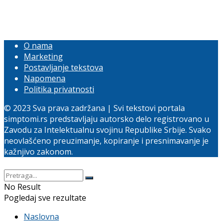
O nama
Marketing
Postavljanje tekstova
Napomena
Politika privatnosti
© 2023 Sva prava zadržana | Svi tekstovi portala
simptomi.rs predstavljaju autorsko delo registrovano u
Zavodu za Intelektualnu svojinu Republike Srbije. Svako
neovlašćeno preuzimanje, kopiranje i presnimavanje je
kažnjivo zakonom.
No Result
Pogledaj sve rezultate
Naslovna