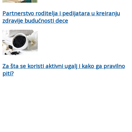
Partnerstvo roditelja i pedijatara u kreiranju
zdravije budućnosti dece
Za šta se koristi aktivni ugalj i kako ga pravilno
piti?