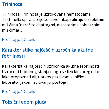
Trihinoza
Trihinoza Trihinoza je uzrokovana nematodama
Trichinella spiralis, čije se larve inkapsuliraju u skeletnim
mišićima (naročito dija­fragmi, maseterima i okularnim
mišićima)....
Pročitaj još
Details
Karakteristike najčešćih uzročnika akutne
febrilnosti
Karakteristike najčešćih uzročnika akutne febrilnosti
Uzročnici febrilnog stanja mogu se fizič­kim pregledom
lako prepoznati ali, uprkos pažljivom kliničko-
laboratorijskom ispiti­vanju postoje...
Pročitaj još
Details
Toksični edem pluća