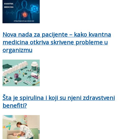
Nova nada za pacijente – kako kvantna
medicina otkriva skrivene probleme u
organizmu
Šta je spirulina i koji su njeni zdravstveni
benefiti?