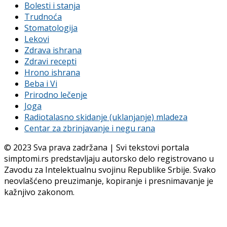
Bolesti i stanja
Trudnoća
Stomatologija
Lekovi
Zdrava ishrana
Zdravi recepti
Hrono ishrana
Beba i Vi
Prirodno lečenje
Joga
Radiotalasno skidanje (uklanjanje) mladeza
Centar za zbrinjavanje i negu rana
© 2023 Sva prava zadržana | Svi tekstovi portala
simptomi.rs predstavljaju autorsko delo registrovano u
Zavodu za Intelektualnu svojinu Republike Srbije. Svako
neovlašćeno preuzimanje, kopiranje i presnimavanje je
kažnjivo zakonom.