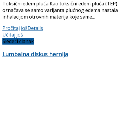
Toksični edem pluća Kao toksični edem pluća (TEP)
označava se samo varijanta plućnog edema nastala
inhalacijom otrovnih materija koje same...
Pročitaj još
Details
Učitaj još
Sledeći članak
Lumbalna diskus hernija