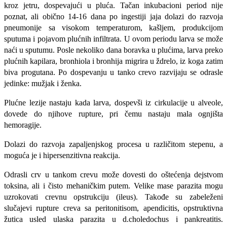
kroz jetru, dospevajući u pluća. Tačan inkubacioni period nije
poznat, ali obično 14-16 dana po ingestiji jaja dolazi do razvoja
pneumonije sa visokom temperaturom, kašljem, produkcijom
sputuma i pojavom pluć­nih infiltrata. U ovom periodu larva se može
naći u sputumu. Posle nekoliko dana boravka u plućima, larva preko
plućnih kapilara, bronhiola i bronhija migrira u ždrelo, iz koga zatim
biva progutana. Po dospevanju u tanko crevo razvijaju se odrasle
jedinke: mužjak i ženka.
Plućne lezije nastaju kada larva, dospevši iz cirkulacije u alveole,
dovede do njihove rupture, pri čemu nastaju mala ognjišta
hemoragije.
Dolazi do razvoja zapaljenjskog procesa u
različitom stepenu, a
moguća je i hipersenzitivna reakcija.
Odrasli crv u tankom crevu može dovesti do oštećenja dejstvom
toksina, ali i čisto mehaničkim putem. Velike mase parazita mogu
uzrokovati crevnu opstrukciju (ileus). Takođe su zabeleženi
slučajevi rupture creva sa peritonitisom, apendicitis, opstruktivna
žutica usled ulaska parazita u d.choledochus i pankreatitis.