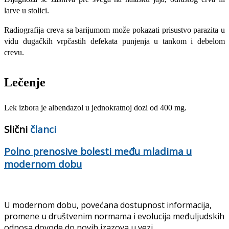
larve u stolici.
Radiografija creva sa barijumom može pokazati prisustvo parazita u
vidu dugačkih vrpčastih defekata punjenja u tankom i debelom
crevu.
Lečenje
Lek izbora je
albendazol u jed­nokratnoj dozi od 400 mg.
Slični
članci
Polno prenosive bolesti među mladima u
modernom dobu
U modernom dobu, povećana dostupnost informacija,
promene u društvenim normama i evolucija međuljudskih
odnosa dovode do novih izazova u vezi...