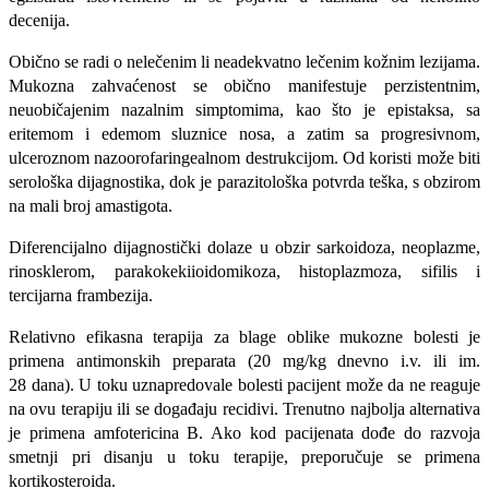
decenija.
Obično se radi o nelečenim li neadekvatno lečenim kožnim lezijama.
Mukozna zahvaćenost se obično manifestuje perzistentnim,
neuobičajenim nazalnim simptomima, kao što je epistaksa, sa
eritemom i edemom sluznice nosa, a zatim sa progresivnom,
ulceroznom nazoorofaringealnom destrukcijom. Od koristi može biti
serološka dijagnostika, dok je parazitološka potvr­da teška, s obzirom
na mali broj amastigota.
Diferencijalno dijagnostički dolaze u obzir sarkoidoza, neoplazme,
rinosklerom, parakokekiioidomikoza, histoplazmoza, sifilis i
tercijarna frambezija.
Relativno efikasna terapija za blage oblike mukozne bolesti je
primena antimonskih preparata (20 mg/kg dnevno i.v. ili im.
28 dana). U toku uznapredovale bolesti pacijent može da ne reaguje
na ovu terapiju ili se događaju recidivi. Trenutno najbolja alternativa
je primena amfotericina B. Ako kod pacijenata dođe do razvoja
smetnji pri disanju u toku terapije, preporučuje se primena
kortikosteroida.