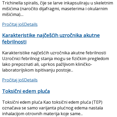
Trichinella spiralis, čije se larve inkapsuliraju u skeletnim
mišićima (naročito dija­fragmi, maseterima i okularnim
mišićima)....
Pročitaj još
Details
Karakteristike najčešćih uzročnika akutne
febrilnosti
Karakteristike najčešćih uzročnika akutne febrilnosti
Uzročnici febrilnog stanja mogu se fizič­kim pregledom
lako prepoznati ali, uprkos pažljivom kliničko-
laboratorijskom ispiti­vanju postoje...
Pročitaj još
Details
Toksični edem pluća
Toksični edem pluća Kao toksični edem pluća (TEP)
označava se samo varijanta plućnog edema nastala
inhalacijom otrovnih materija koje same...