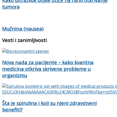
Kako ultrazvuk dojke utiče na rano otkrivanje
tumora
Mučnina (nausea)
Vesti i zanimljivosti
Nova nada za pacijente – kako kvantna
medicina otkriva skrivene probleme u
organizmu
Šta je spirulina i koji su njeni zdravstveni
benefiti?