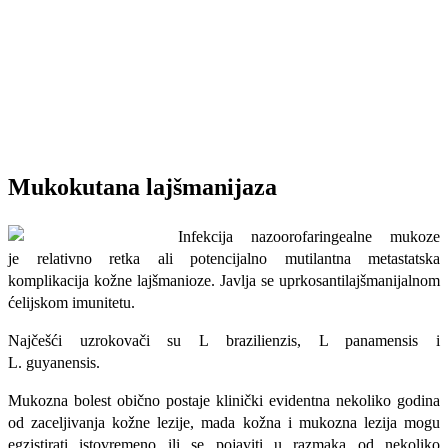
Mukokutana lajšmanijaza
Infekcija nazoorofaringealne mukoze
je rela­tivno retka ali potencijalno mutilantna metastatska
komplikacija kožne lajšmanioze. Javlja se uprkosantilajšmanijalnom
ćelijskom imunitetu.
Najčešći uzrokovači su L brazilienzis, L panamensis i
L. guyanensis.
Mukozna bolest obično postaje klinički evidentna nekoliko godina
od zaceljivanja kožne lezije, mada kožna i mukozna lezija mogu
egzistirati istovremeno ili se pojaviti u razmaka od nekoliko