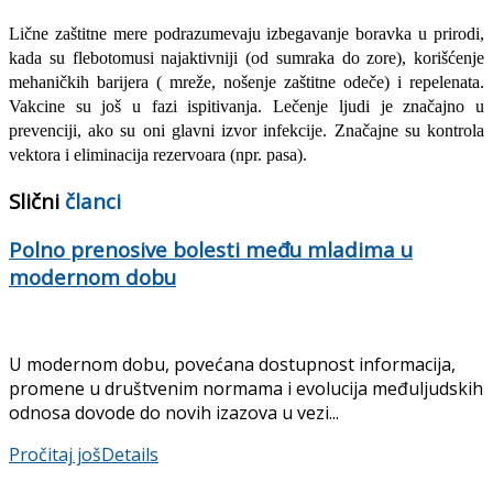
Lične zaštitne mere podrazumevaju izbegavanje boravka u prirodi,
kada su flebotomusi najaktivniji (od sumraka do zore), korišćenje
mehaničkih barijera ( mreže, nošenje zaštitne odeče) i repelenata.
Vakcine su još u fazi ispitivanja. Lečenje ljudi je značajno u
prevenciji, ako su oni glavni izvor infekcije. Značajne su kon­trola
vektora i eliminacija rezervoara (npr. pasa).
Slični
članci
Polno prenosive bolesti među mladima u
modernom dobu
U modernom dobu, povećana dostupnost informacija,
promene u društvenim normama i evolucija međuljudskih
odnosa dovode do novih izazova u vezi...
Pročitaj još
Details