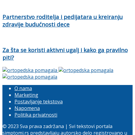
Partnerstvo roditelja i pedijatara u kreiranju
zdravije budućnosti dece
Za šta se koristi aktivni ugalj i kako ga pravilno
piti?
O nama
Marketing
Postavljanje tekstova
Napomena
Politika privatnosti
© 2023 Sva prava zadržana | Svi tekstovi portala
simptomi.rs predstavljaju autorsko delo registrovano u