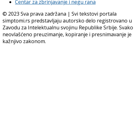
Centar za zbrinjavanje i negu rana
© 2023 Sva prava zadržana | Svi tekstovi portala
simptomi.rs predstavljaju autorsko delo registrovano u
Zavodu za Intelektualnu svojinu Republike Srbije. Svako
neovlašćeno preuzimanje, kopiranje i presnimavanje je
kažnjivo zakonom.