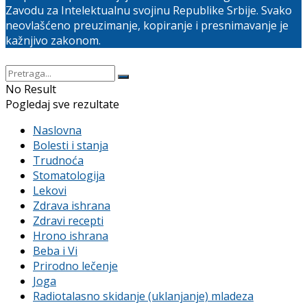
Zavodu za Intelektualnu svojinu Republike Srbije. Svako
neovlašćeno preuzimanje, kopiranje i presnimavanje je
kažnjivo zakonom.
No Result
Pogledaj sve rezultate
Naslovna
Bolesti i stanja
Trudnoća
Stomatologija
Lekovi
Zdrava ishrana
Zdravi recepti
Hrono ishrana
Beba i Vi
Prirodno lečenje
Joga
Radiotalasno skidanje (uklanjanje) mladeza