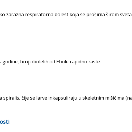
 zarazna respiratorna bolest koja se proširila širom sveta o
. godine, broj obolelih od Ebole rapidno raste....
iralis, čije se larve inkapsuliraju u skeletnim mišićima (nar
osti