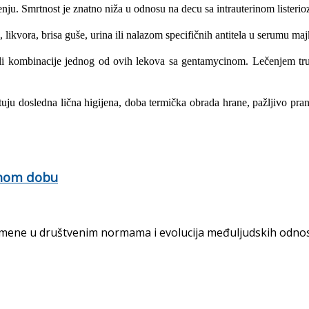
. Smrtnost je znatno niža u odnosu na decu sa intrauterinom listerioz
 likvora, brisa guše, urina ili nalazom specifičnih antitela u serumu ma
na ili kombinacije jednog od ovih lekova sa gentamycinom. Lečenjem tru
tuju dosledna lična higije­na, doba termička obrada hrane, pažljivo pra
rnom dobu
ne u društvenim normama i evolucija međuljudskih odnosa 