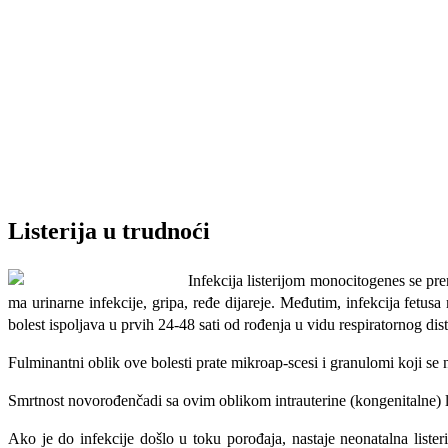
Listerija u trudnoći
Infekcija listerijom monocitogenes se pre
ma urinarne infekcije, gripa, ređe dijareje. Međutim, infekcija fetu
bolest ispoljava u prvih 24-48 sati od rođenja u vidu respiratornog di
Fulminantni oblik ove bolesti prate mikroap-scesi i granulomi koji se 
Smrtnost novorođenčadi sa ovim obli­kom intrauterine (kongenitalne) l
Ako je do infekcije došlo u toku porođaja, nastaje neonatalna lister