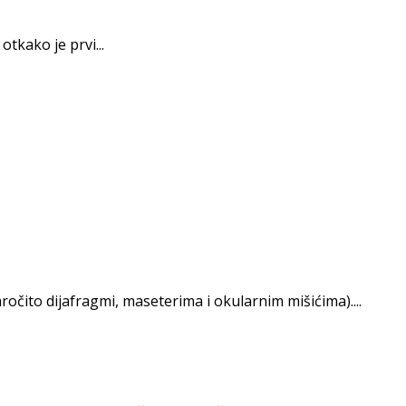
tkako je prvi...
očito dija­fragmi, maseterima i okularnim mišićima)....