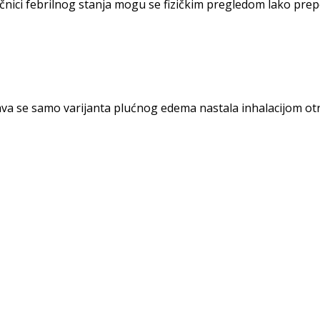
nici febrilnog stanja mogu se fizič­kim pregledom lako prepo
a se samo varijanta plućnog edema nastala inhalacijom otro