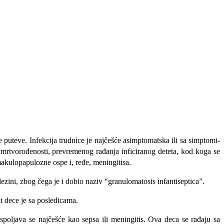
e puteve. Infekcija trudnice je najčešće asimptomatska ili sa simptomi­
, mrtvorođenosti, prevremenog rađanja inficiranog deteta, kod koga se
makulopapulozne ospe i, ređe, menin­gitisa.
ezini, zbog čega je i dobio naziv “granulomatosis infantiseptica”.
t dece je sa posledicama.
spolja­va se najčešće kao sepsa ili meningitis. Ova deca se rađaju sa