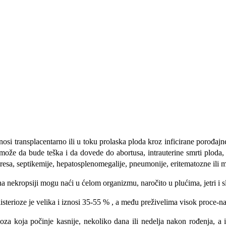
nosi transplacentarno ili u toku prolas­ka ploda kroz inficirane porođajn
sa može da bude teška i da dovede do abortusa, intrauterine smrti ploda
stresa, septikemije, hepatosplenomegalije, pneumonije, eritematozne ili 
na nekropsiji mogu naći u ćelom organizmu, naročito u plućima, jetri i sl
isterioze je velika i iznosi 35-55 % , a među preživelima visok proce-na
ioza koja počinje kasnije, nekoliko dana ili nedelja nakon rođenja, a i