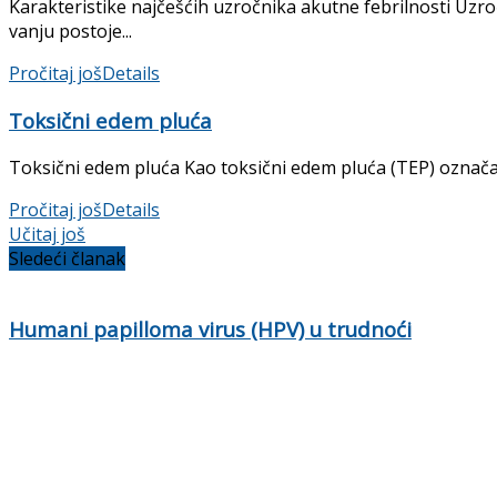
Karakteristike najčešćih uzročnika akutne febrilnosti Uzroč
vanju postoje...
Pročitaj još
Details
Toksični edem pluća
Toksični edem pluća Kao toksični edem pluća (TEP) označav
Pročitaj još
Details
Učitaj još
Sledeći članak
Humani papilloma virus (HPV) u trudnoći