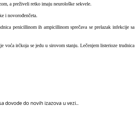
om, a preživeli retko imaju neurološke sekvele.
jke i novorođenčeta.
d­nica penicillinom ih ampicillinom sprečava se prelazak infekcije sa
nje voća irćkoja se jedu u sirovom stanju. Lečenjem listerioze trudnica
dovode do novih izazova u vezi...