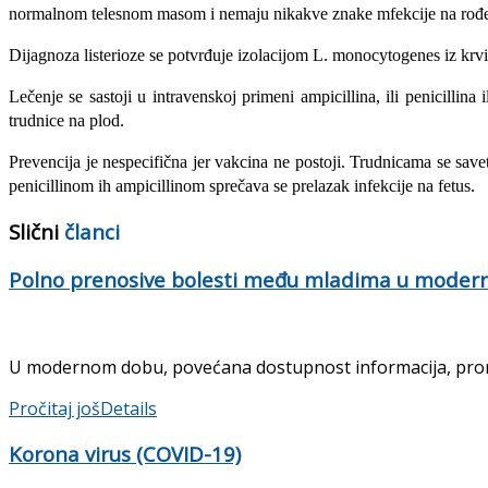
normalnom telesnom masom i nemaju nikakve znake mfekcije na rođenju
Dijagnoza listerioze se potvrđuje izolacijom L. monocytogenes iz krvi,
Lečenje se sastoji u intravenskoj primeni ampicillina, ili penicilli
trudnice na plod.
Prevencija je nespecifična jer vakcina ne pos­toji. Trudnicama se save
penicillinom ih ampi­cillinom sprečava se prelazak infekcije na fetus.
Slični
članci
Polno prenosive bolesti među mladima u mode
U modernom dobu, povećana dostupnost informacija, prome
Pročitaj još
Details
Korona virus (COVID-19)