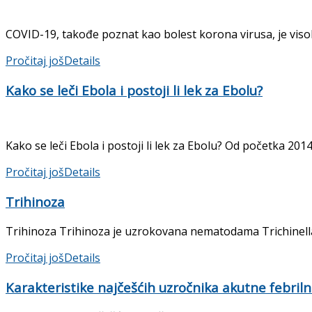
COVID-19, takođe poznat kao bolest korona virusa, je visoko
Pročitaj još
Details
Kako se leči Ebola i postoji li lek za Ebolu?
Kako se leči Ebola i postoji li lek za Ebolu? Od početka 2014
Pročitaj još
Details
Trihinoza
Trihinoza Trihinoza je uzrokovana nematodama Trichinella sp
Pročitaj još
Details
Karakteristike najčešćih uzročnika akutne febriln