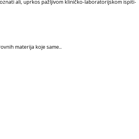
znati ali, uprkos pažljivom kliničko-laboratorijskom ispiti­
vnih materija koje same...