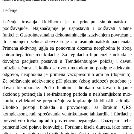
Lečenje
Lečenje trovanja kinidinom je u princi­pu simptomatsko i
podržavajuće. Najzna­čajnije je uspostaviti i održavati vital­ne
funkcije. Gastrointestinalna dekonta­minacija izazivanjem povraćanja
ili ispira­njem želuca obavezna je i u asimptomatskih pacijenata.
Primena aktivnog uglja sa po­novnim dozama neophodna je zbog
ente-rohepatične recirkulacije. Za regulaciju hipotenzije nekada je
dovoljno pacijenta postaviti u Trendelenburgov položaj i davati
infuzije tečnosti. Ukoliko se ovom metodom ne postigne adekvatni
odgovor, neophodna je primena vazopresornih ami-na (dopamin).
Za održavanje adekvatnog pH plazme (zbog acidoze) potrebno je
davati bikarbonate. Pošto fenitoin i lidokain snižavaju trajanje
akcionog potencijala i re-fraktarnog perioda u neishemijskom mio-
kardu, ovi lekovi se preporučuju za kupi-ranje kinidinskih aritmija.
Ukoliko postoji blokada u provođenju, sa širokim QRS
kompleksom, radi sprečavanja ventrikular-ne tahikardije i fibrilacije
preventivno tre­ba ugraditi privremeni pejsmejker. Diaze­pam treba
primeniti kod pojave konvulzija. Forsirana kisela diureza, iako nema
uticaja na značajnu ekskreciju kinidina, često je primenjivana, ali je