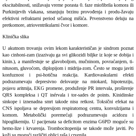
ekscitabilnosti, snižavaju vreme porasta 0. faze miofibrila komora ili
Purkinijevih vla­kana, smanjuju brzinu provođenja i produ-žavaju
efektivni refraktarni period srčanog mišića. Prvenstveno deluju na
pretkomore, atrioventrikularni čvor i komore.
Klinička slika
U akutnom trovanju ovim lekom karak­terističan je sindrom poznat
kao cinhoni-zam (izazivaju ga svi glikozidi biljke iz ko­je se dobija i
kinin.), a manifestuje se glavoboljom, mučninom, povraćanjem, ti-
nitusom, gluvoćom, diplopijom i midrija-zom. Često se mogu javiti
konfuznost i psi-hotična reakcija. Kardiovaskularni efekti
podrazumevaju depresivno delovanje na miokard, hipotenziju,
pojavu aritmija, EKG promene, produženje PR intervala, proši­renje
QRS kompleksa i QT inérvala i tor-sades de points. Kinidinske
sinkope i izne­nadna smrt takode nisu retkost. Toksični efekat na
CNS ispoljava se depresijom re­spiratornog centra, konvulzijama i
komom. Metabolički poremećaji podrazumevaju acidozu i
hipoglikemiju. U pacijenata sa deficitom enzima G6PD moguće su
hemo-lize i krvarenja. Trombocitopenija se tako­de može javiti. Po
koži su mogući različiti oblici raša i crvenila.