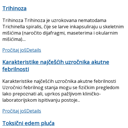
Trihinoza
Trihinoza Trihinoza je uzrokovana nematodama
Trichinella spiralis, čije se larve inkapsuliraju u skeletnim
mišićima (naročito dija­fragmi, maseterima i okularnim
mišićima)....
Pročitaj još
Details
Karakteristike najčešćih uzročnika akutne
febrilnosti
Karakteristike najčešćih uzročnika akutne febrilnosti
Uzročnici febrilnog stanja mogu se fizič­kim pregledom
lako prepoznati ali, uprkos pažljivom kliničko-
laboratorijskom ispiti­vanju postoje...
Pročitaj još
Details
Toksični edem pluća