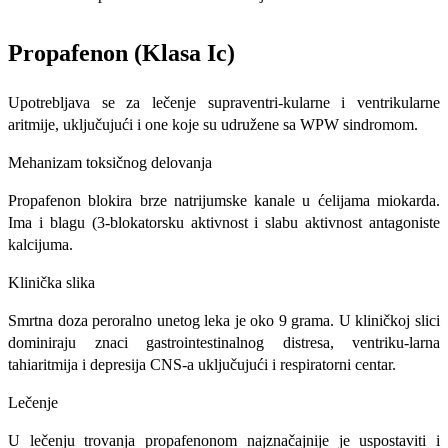
Propafenon (Klasa Ic)
Upotrebljava se za lečenje supraventri-kularne i ventrikularne
aritmije, uključuju­ći i one koje su udružene sa WPW sindro­mom.
Mehanizam toksičnog delovanja
Propafenon blokira brze natrijumske ka­nale u ćelijama miokarda.
Ima i blagu (3-blokatorsku aktivnost i slabu aktivnost antagoniste
kalcijuma.
Klinička slika
Smrtna doza peroralno unetog leka je oko 9 grama. U kliničkoj slici
dominiraju znaci gastrointestinalnog distresa, ventriku-larna
tahiaritmija i depresija CNS-a uključu­jući i respiratorni centar.
Lečenje
U lečenju trovanja propafenonom naj­značajnije je uspostaviti i