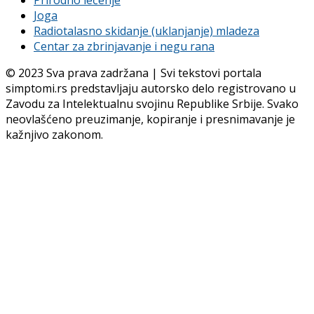
Joga
Radiotalasno skidanje (uklanjanje) mladeza
Centar za zbrinjavanje i negu rana
© 2023 Sva prava zadržana | Svi tekstovi portala
simptomi.rs predstavljaju autorsko delo registrovano u
Zavodu za Intelektualnu svojinu Republike Srbije. Svako
neovlašćeno preuzimanje, kopiranje i presnimavanje je
kažnjivo zakonom.