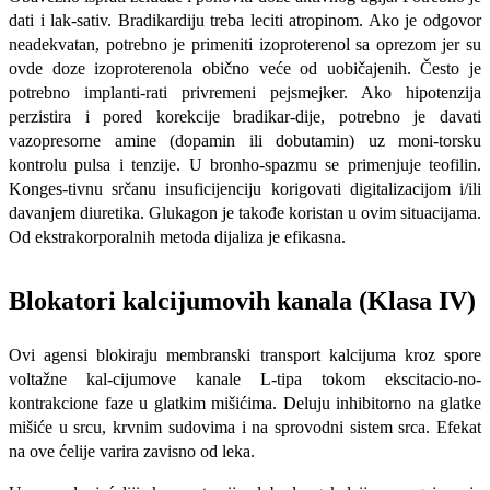
dati i lak-sativ. Bradikardiju treba leciti atropinom. Ako je odgovor
neadekvatan, potrebno je primeniti izoproterenol sa oprezom jer su
ovde doze izoproterenola obično veće od uobičajenih. Često je
potrebno implanti-rati privremeni pejsmejker. Ako hipoten­zija
perzistira i pored korekcije bradikar-dije, potrebno je davati
vazopresorne amine (dopamin ili dobutamin) uz moni-torsku
kontrolu pulsa i tenzije. U bronho-spazmu se primenjuje teofilin.
Konges-tivnu srčanu insuficijenciju korigovati digitalizacijom i/ili
davanjem diuretika. Glukagon je takođe koristan u ovim situ­acijama.
Od ekstrakorporalnih metoda di­jaliza je efikasna.
Blokatori kalcijumovih kanala (Klasa IV)
Ovi agensi blokiraju membranski tran­sport kalcijuma kroz spore
voltažne kal-cijumove kanale L-tipa tokom ekscitacio-no-
kontrakcione faze u glatkim mišići­ma. Deluju inhibitorno na glatke
mišiće u srcu, krvnim sudovima i na sprovodni si­stem srca. Efekat
na ove ćelije varira zav­isno od leka.