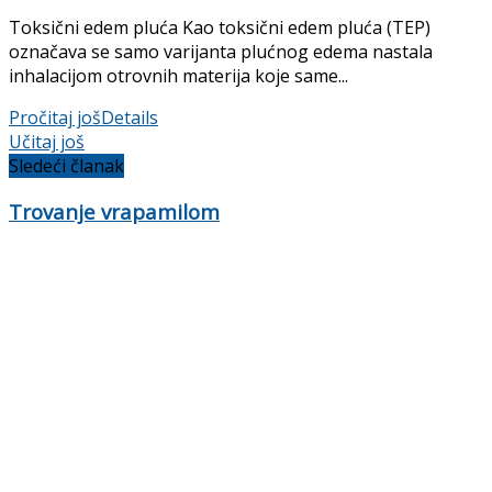
Toksični edem pluća Kao toksični edem pluća (TEP)
označava se samo varijanta plućnog edema nastala
inhalacijom otrovnih materija koje same...
Pročitaj još
Details
Učitaj još
Sledeći članak
Trovanje vrapamilom