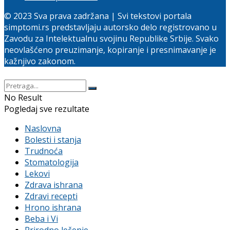
© 2023 Sva prava zadržana | Svi tekstovi portala
simptomi.rs predstavljaju autorsko delo registrovano u
Zavodu za Intelektualnu svojinu Republike Srbije. Svako
neovlašćeno preuzimanje, kopiranje i presnimavanje je
kažnjivo zakonom.
No Result
Pogledaj sve rezultate
Naslovna
Bolesti i stanja
Trudnoća
Stomatologija
Lekovi
Zdrava ishrana
Zdravi recepti
Hrono ishrana
Beba i Vi
Prirodno lečenje