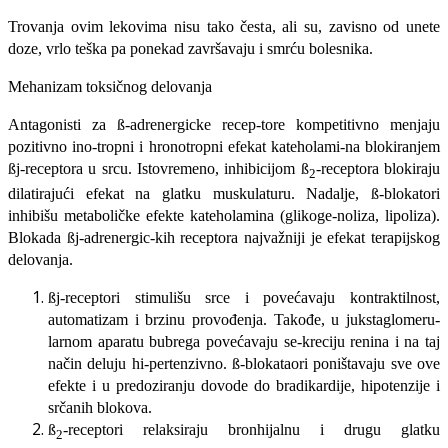
Trovanja ovim lekovima nisu tako česta, ali su, zavisno od unete
doze, vrlo teška pa ponekad završavaju i smrću bolesnika.
Mehanizam toksičnog delovanja
Antagonisti za ß-adrenergicke recep-tore kompetitivno menjaju
pozitivno ino-tropni i hronotropni efekat kateholami-na blokiranjem
ßj-receptora u srcu. Isto­vremeno, inhibicijom ß
-receptora bloki­raju
2
dilatirajući efekat na glatku mu­skulaturu. Nadalje, ß-blokatori
inhibišu metaboličke efekte kateholamina (glikoge-noliza, lipoliza).
Blokada ßj-adrenergic-kih receptora najvažniji je efekat terapij­skog
delovanja.
ßj-receptori stimulišu srce i povećava­ju kontraktilnost,
automatizam i brzinu provođenja. Takođe, u jukstaglomeru-
larnom aparatu bubrega povećavaju se-kreciju renina i na taj
način deluju hi-pertenzivno. ß-blokataori poništavaju sve ove
efekte i u predoziranju dovode do bradikardije, hipotenzije i
srčanih blokova.
ß
-receptori relaksiraju bronhijalnu i drugu glatku
2