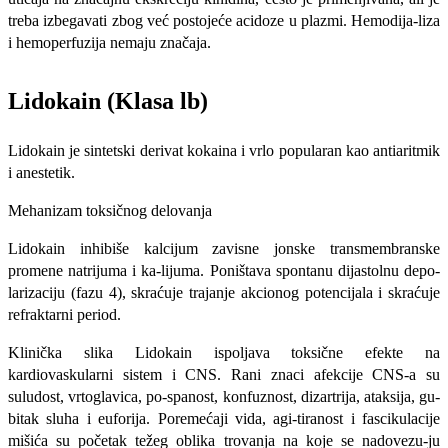
treba izbegavati zbog već postojeće acidoze u plazmi. Hemodija-liza
i hemoperfuzija nemaju značaja.
Lidokain (Klasa lb)
Lidokain je sintetski derivat kokaina i vrlo popularan kao antiaritmik
i anestetik.
Mehanizam toksičnog delovanja
Lidokain inhibiše kalcijum zavisne jonske transmembranske
promene natrijuma i ka-lijuma. Poništava spontanu dijastolnu depo-
larizaciju (fazu 4), skraćuje trajanje akcionog potencijala i skraćuje
refraktarni period.
Klinička slika Lidokain ispoljava toksične efekte na
kardiovaskularni sistem i CNS. Rani znaci afekcije CNS-a su
suludost, vrtoglavica, po-spanost, konfuznost, dizartrija, ataksija, gu­
bitak sluha i euforija. Poremećaji vida, agi-tiranost i fascikulacije
mišića su početak težeg oblika trovanja na koje se nadovezu-ju