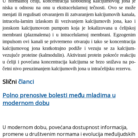
U normalnoj ćeliji, koncentracija slobod­nog kalcijumovog jona je
niska u odnosu na onu u ekstracelularnoj tečnosti. Ovo se može
menjati ili regulisati otvaranjem ili za­tvaranjem kalcijumovih kanala,
intracelu-larnim izlaskom ili vezivanjem kalcijumo­vih jona, kao i
jonskom kalcijumovom pumpom koja je lokalizovana u ćelijskoj
membrani (plazmalema) i u intracelularnoj membrani. Egzogenim
impulsom ovi kana­li se privremeno otvaraju i tako se koncen­tracija
kalcijumovog jona kratkotrajno po­diže i vezuju se za kalcijum-
vezujuće proteine (kalmodulin). Aktivirani protein pokreće reakciju
u ćeliji i povećana kon­centracija kalcijuma se brzo snižava na po­
četni nivo preuzimanjem kalcijumovih jo­na u intraćelijsku rezervu.
Slični
članci
Polno prenosive bolesti među mladima u
modernom dobu
U modernom dobu, povećana dostupnost informacija,
promene u društvenim normama i evolucija međuljudskih