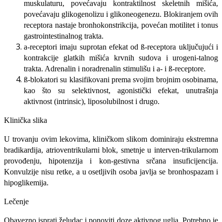
muskulaturu, povećavaju kontraktilnost skeletnih mišića,
pove­ćavaju glikogenolizu i glikoneogenezu. Blokiranjem ovih
receptora nastaje bronhokonstrikcija, povećan motilitet i tonus
gastrointestinalnog trakta.
a-receptori imaju suprotan efekat od ß-receptora uključujući i
kontrakcije glatkih mišića krvnih sudova i urogeni-talnog
trakta. Adrenalin i noradrenalin stimulišu i a- i ß-receptore.
ß-blokatori su klasifikovani prema svo­jim brojnim osobinama,
kao što su se­lektivnost, agonistički efekat, unutra­šnja
aktivnost (intrinsic), liposolubilnost i drugo.
Klinička slika
U trovanju ovim lekovima, kliničkom slikom dominiraju ekstremna
bradikardija, atrioventrikularni blok, smetnje u interven-trikularnom
provođenju, hipotenzija i kon-gestivna srčana insuficijencija.
Konvulzije nisu retke, a u osetljivih osoba javlja se bronhospazam i
hipoglikemija.
Lečenje
Obavezno isprati želudac i ponoviti do­ze aktivnog uglja. Potrebno je