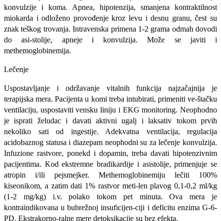
konvulzije i koma. Apnea, hipotenzija, smanjena kontraktilnost
miokarda i odlo­ženo provođenje kroz levu i desnu granu, čest su
znak teškog trovanja. Intravenska primena 1-2 grama odmah dovodi
do asi-stolije, apneje i konvulzija. Može se javiti i
methemoglobinemija.
Lečenje
Uspostavljanje i održavanje vitalnih funkcija najzačajnija je
terapijska mera. Pa­cijenta u komi treba intubirati, primeniti ve-štačku
ventilaciju, uspostaviti vensku lini­ju i EKG monitoring. Neophodno
je isprati želudac i davati aktivni ugalj i laksativ to­kom prvih
nekoliko sati od ingestije. Ade­kvatna ventilacija, regulacija
acidobaznog statusa i diazepam neophodni su za leče­nje konvulzija.
Infuzione rastvore, ponekd i dopamin, treba davati hipotenzivnim
pa­cijentima. Kod ekstremne bradikardije i asistolije, primenjuje se
atropin i/ili pejs­mejker. Methemoglobinemiju lečiti 100%
kiseonikom, a zatim dati 1% rastvor meti-len plavog 0,1-0,2 ml/kg
(1-2 mg/kg) i.v. polako tokom pet minuta. Ova mera je
kontraindikovana u bubrežnoj insuficijen-ciji i deficitu enzima G-6-
PD. Ekstrakorpo-ralne mere detoksikacije su bez efekta.