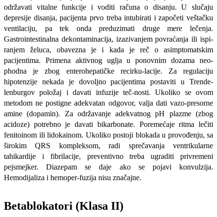
održavati vital­ne funkcije i voditi računa o disanju. U slučaju
depresije disanja, pacijenta prvo treba intubirati i započeti veštačku
ven­tilaciju, pa tek onda preduzimati druge mere lečenja.
Gastrointestinalna dekon­taminacija, izazivanjem povraćanja ili ispi­
ranjem želuca, obavezna je i kada je reč o asimptomatskim
pacijentima. Primena aktivnog uglja u ponovnim dozama neo­
phodna je zbog enterohepatičke recirku-lacije. Za regulaciju
hipotenzije nekada je dovoljno pacijentima postaviti u Trende-
lenburgov položaj i davati infuzije teč-nosti. Ukoliko se ovom
metodom ne po­stigne adekvatan odgovor, valja dati vazo-presorne
amine (dopamin). Za održavanje adekvatnog pH plazme (zbog
acidoze) potrebno je davati bikarbonate. Poreme­ćaje ritma lečiti
fenitoinom ili lidokainom. Ukoliko postoji blokada u provođenju, sa
širokim QRS kompleksom, radi sprečava­nja ventrikularne
tahikardije i fibrilacije, preventivno treba ugraditi privremeni
pejsmejker. Diazepam se daje ako se po­javi konvulzija.
Hemodijaliza i hemoper-fuzija nisu značajne.
Betablokatori (Klasa II)