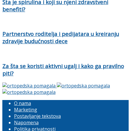
Šta je spirulina i koji su njeni zdravstveni
benefiti?
Partnerstvo roditelja i pedijatara u kreiranju
zdravije budućnosti dece
Za šta se koristi aktivni ugalj i kako ga pravilno
piti?
O nama
Marketing
Postavljanje tekstova
Napomena
Politika privatnosti