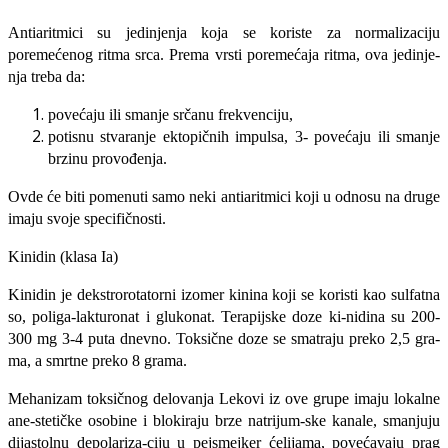
Antiaritmici su jedinjenja koja se koriste za normalizaciju
poremećenog ritma srca. Prema vrsti poremećaja ritma, ova jedinje­
nja treba da:
povećaju ili smanje srčanu frekvenciju,
potisnu stvaranje ektopičnih impulsa, 3- povećaju ili smanje
brzinu provođenja.
Ovde će biti pomenuti samo neki antia­ritmici koji u odnosu na druge
imaju svo­je specifičnosti.
Kinidin (klasa Ia)
Kinidin je dekstrorotatorni izomer ki­nina koji se koristi kao sulfatna
so, poliga-lakturonat i glukonat. Terapijske doze ki-nidina su 200-
300 mg 3-4 puta dnevno. Toksične doze se smatraju preko 2,5 gra­
ma, a smrtne preko 8 grama.
Mehanizam toksičnog delovanja Lekovi iz ove grupe imaju lokalne
ane-stetičke osobine i blokiraju brze natrijum-ske kanale, smanjuju
dijastolnu depolariza-ciju u pejsmejker ćelijama, povećavaju prag