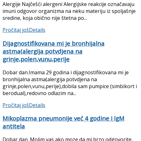
Alergije Najčešći alergeni Alergijske reakcije označavaju
imuni odgovor organizma na neku materiju iz spoljašnje
sredine, koja obično nije štetna po...
Pročitaj još
Details
Dijagnostifikovana mi je bronhijalna
astma(alergija potvdjena na
grinje,polen,vunu,perije
Dobar dan.Imama 29 godina i dijagnostifikovana mi je
bronhijalna astma(alergija potvdjena na
grinje,polen,vunu,perije),dobila sam pumpice (simbikort i
berodual),redovno odlazim na...
Pročitaj još
Details
Mikoplazma pneumonije već 4 godine i IgM
antitela
Dobar dan. Molim vas ako moze da mi brzo odgovorite.