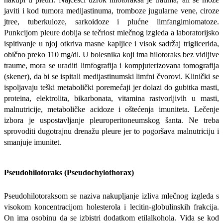
javiti i kod tumora medijastinuma, tromboze jugularne vene, ciroze
jtree, tuberkuloze, sarkoidoze i plućne limfangimiomatoze.
Punkcijom pleure dobija se tečriost mlečnog izgleda a laboratorijsko
ispitivanje u njoj otkriva masne kapljice i visok sadržaj triglicerida,
obično preko 110 mg/dl. U bolesnika koji ima hilotoraks bez vidljive
traume, mora se uraditi
limfografija i kompjuterizovana tomografija
(skener), da bi se ispitali medijastinumski limfni čvorovi. Klinički se
ispoljavaju teški metabolički poremećaji jer dolazi do gubitka masti,
proteina, elektrolita, bikarbonata, vitamina rastvorljivih u masti,
malnutricije, metaboličke acidoze i oštećenja imuniteta. Lečenje
izbora je uspostavljanje pleuroperitoneumskog šanta. Ne treba
sprovoditi dugotrajnu drenažu pleure jer to pogoršava malnutriciju i
smanjuje imunitet.
Pseudohilotoraks (Pseudochylothorax)
Pseudohilotoraksom se naziva nakupljanje izliva mlečnog izgleda s
visokom koncentracijom holesterola i lecitin-globulinskih frakcija.
On ima osobinu da se izbistri dodatkom etilalkohola. Vida se kod