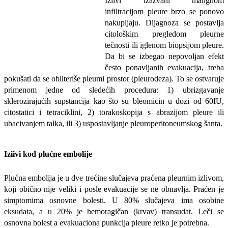
Izlivi izazvani malignom
infiltracijom pleure brzo se ponovo
nakupljaju. Dijagnoza se postavlja
citološkim pregledom pleurne
tečnosti ili iglenom biopsijom pleure.
Da bi se izbegao nepovoljan efekt
često ponavljanih evakuacija, treba
pokušati da se obliteriše pleumi prostor (pleurodeza). To se ostvaruje
primenom jedne od sledećih procedura: 1) ubrizgavanje
sklerozirajućih supstancija kao što su bleomicin u
dozi od 60IU,
citostatici i tetraciklini, 2) torakoskopija s abrazijom pleure ili
ubacivanjem talka, ili 3) uspostavljanje pleuroperitoneumskog šanta.
Iziivi kod plućne embolije
Plućna embolija je u dve trećine slučajeva praćena pleurnim izlivom,
koji obično nije veliki i posle evakuacije se ne obnavlja. Praćen je
simptomima osnovne bolesti. U 80% slučajeva ima osobine
eksudata, a u 20% je
hemoragičan (krvav) transudat. Leči se
osnovna bolest a evakuaciona punkcija pleure retko je potrebna.