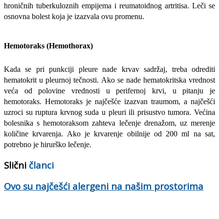
hroničnih tuberkuloznih empijema i reumatoidnog artritisa. Leči se
osnovna bolest koja je izazvala ovu promenu.
Hemotoraks (Hemothorax)
Kada se pri punkciji pleure nade krvav sadržaj, treba odrediti
hematokrit u pleurnoj tečnosti. Ako se nade hematokritska vrednost
veća od polovine vrednosti u perifernoj krvi, u pitanju je
hemotoraks. Hemotoraks je najčešće izazvan traumom, a najčešći
uzroci su ruptura krvnog suda u pleuri ili prisustvo tumora. Većina
bolesnika s hemotoraksom zahteva lečenje drenažom, uz merenje
količine krvarenja. Ako je krvarenje obilnije od 200 ml na sat,
potrebno je hirurško lečenje.
Slični
članci
Ovo su najčešći alergeni na našim prostorima