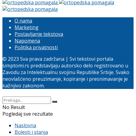
O nama
Marketing
Postavljanje tekstova
Napomena
Politika privatnosti
© 2023 Sva prava zadržana | Svi tekstovi portala
simptomi.rs predstavljaju autorsko delo registrovano u
Zavodu za Intelektualnu svojinu Republike Srbije. Svako
neovlašćeno preuzimanje, kopiranje i presnimavanje je
kažnjivo zakonom.
No Result
Pogledaj sve rezultate
Naslovna
Bolesti i stanja