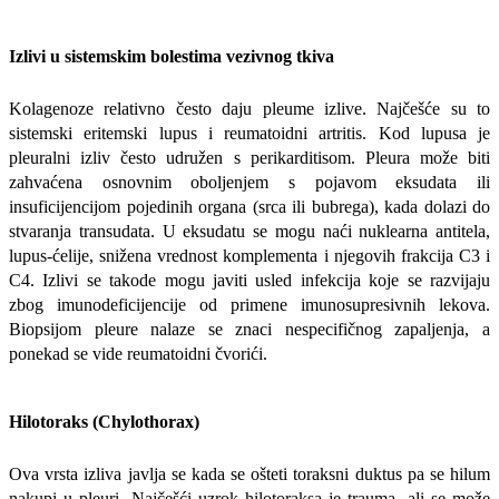
Izlivi u sistemskim bolestima vezivnog tkiva
Kolagenoze relativno često daju pleume izlive. Najčešće su to
sistemski eritemski lupus i reumatoidni artritis. Kod lupusa je
pleuralni izliv često udružen s perikarditisom. Pleura može biti
zahvaćena osnovnim oboljenjem s pojavom eksudata ili
insuficijencijom pojedinih organa (srca ili bubrega), kada dolazi do
stvaranja transudata. U eksudatu se mogu naći nuklearna antitela,
lupus-ćelije, snižena vrednost komplementa i njegovih frakcija C3 i
C4. Izlivi se takode mogu javiti usled infekcija koje se razvijaju
zbog imunodeficijencije od primene imunosupresivnih lekova.
Biopsijom pleure nalaze se znaci nespecifičnog zapaljenja, a
ponekad se vide reumatoidni čvorići.
Hilotoraks (Chylothorax)
Ova vrsta izliva javlja se kada se ošteti toraksni duktus pa se hilum
nakupi u pleuri. Najčešći uzrok hilotoraksa je trauma, ali se može