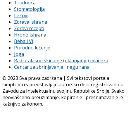
Trudnoća
Stomatologija
Lekovi
Zdrava ishrana
Zdravi recepti
Hrono ishrana
Beba i Vi
Prirodno lečenje
Joga
Radiotalasno skidanje (uklanjanje) mladeza
Centar za zbrinjavanje i negu rana
© 2023 Sva prava zadržana | Svi tekstovi portala
simptomi.rs predstavljaju autorsko delo registrovano u
Zavodu za Intelektualnu svojinu Republike Srbije. Svako
neovlašćeno preuzimanje, kopiranje i presnimavanje je
kažnjivo zakonom.