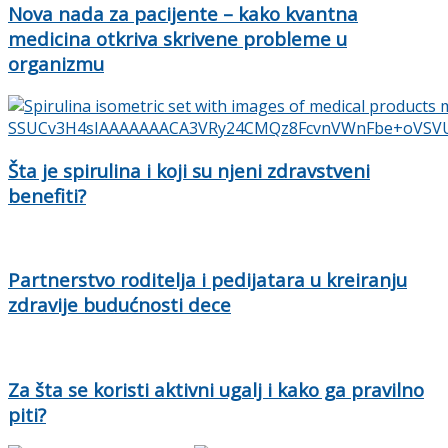
Nova nada za pacijente – kako kvantna
medicina otkriva skrivene probleme u
organizmu
Šta je spirulina i koji su njeni zdravstveni
benefiti?
Partnerstvo roditelja i pedijatara u kreiranju
zdravije budućnosti dece
Za šta se koristi aktivni ugalj i kako ga pravilno
piti?