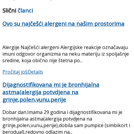
Slični
članci
Ovo su najčešći alergeni na našim prostorima
Alergije Najčešći alergeni Alergijske reakcije označavaju
imuni odgovor organizma na neku materiju iz spoljašnje
sredine, koja obično nije štetna po...
Pročitaj još
Details
Dijagnostifikovana mi je bronhijalna
astma(alergija potvdjena na
grinje,polen,vunu,perije
Dobar dan.Imama 29 godina i dijagnostifikovana mi je
bronhijalna astma(alergija potvdjena na
grinje,polen,vunu,perije),dobila sam pumpice (simbikort i
berodual),redovno odlazim na...