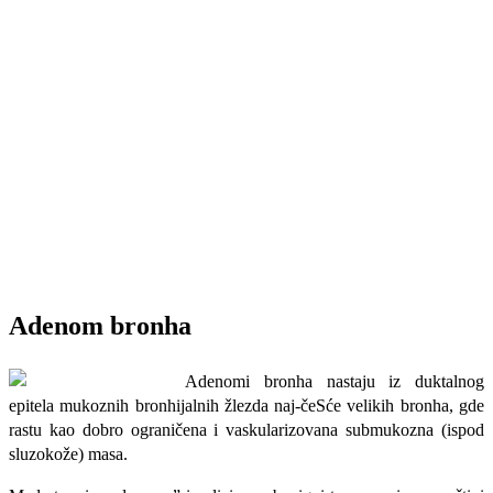
Adenom bronha
Adenomi bronha nastaju iz duktalnog
epitela mukoznih bronhijalnih žlezda naj-čeSće velikih bronha, gde
rastu kao dobro ograničena i vaskularizovana submukozna (ispod
sluzokože) masa.