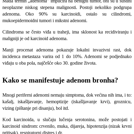
Mada termin „adenoma” implicira na benigni tumor, oni su u suštini
neoplazme niskog stepena malignosti. Postoji nekoliko podgrupa
adenoma. Oko 90% su karcinoidi, ostalo su cilindromi,
mukoepidermoidni tumori i mikstni adenomi.
Cilindroma se često viđa u traheji, ima sklonost ka recidiviranju i
maligniji je od karcinoid adenoma.
Manji procenat adenoma pokazuje lokalni invazivni rast, dok
incidenca metastaza varira od 1 do 10%. Adenomi se podjednako
viđaju u oba pola, najčešće oko 30. godine života.
Kako se manifestuje adenom bronha?
Mnogi periferni adenomi nemaju simptoma, dok većina
nih ima, i to:
kašalj, iskašljavanje, hemoptizije (iskašljavanje krvi), groznicu,
vizing (pištanje pri disanju), bol itd.
Kod karcinoida, u slučaju lučenja serotonina, može postojati i
karcinoid sindrom: crvenilo, muka, dijareja, hipotenzija (nizak krvni
pritisak), respiratorni distres i dr.