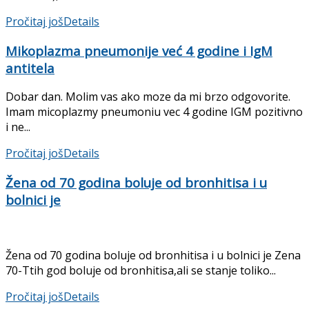
Pročitaj još
Details
Mikoplazma pneumonije već 4 godine i IgM
antitela
Dobar dan. Molim vas ako moze da mi brzo odgovorite.
Imam micoplazmy pneumoniu vec 4 godine IGM pozitivno
i ne...
Pročitaj još
Details
Žena od 70 godina boluje od bronhitisa i u
bolnici je
Žena od 70 godina boluje od bronhitisa i u bolnici je Zena
70-Ttih god boluje od bronhitisa,ali se stanje toliko...
Pročitaj još
Details