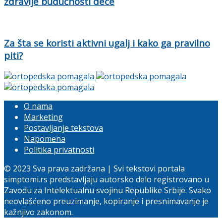
zdravije budućnosti dece
Za šta se koristi aktivni ugalj i kako ga pravilno
piti?
O nama
Marketing
Postavljanje tekstova
Napomena
Politika privatnosti
© 2023 Sva prava zadržana | Svi tekstovi portala
simptomi.rs predstavljaju autorsko delo registrovano u
Zavodu za Intelektualnu svojinu Republike Srbije. Svako
neovlašćeno preuzimanje, kopiranje i presnimavanje je
kažnjivo zakonom.