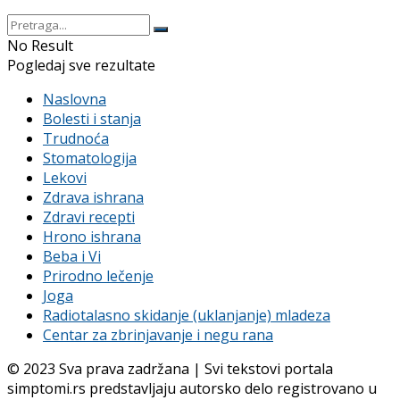
No Result
Pogledaj sve rezultate
Naslovna
Bolesti i stanja
Trudnoća
Stomatologija
Lekovi
Zdrava ishrana
Zdravi recepti
Hrono ishrana
Beba i Vi
Prirodno lečenje
Joga
Radiotalasno skidanje (uklanjanje) mladeza
Centar za zbrinjavanje i negu rana
© 2023 Sva prava zadržana | Svi tekstovi portala
simptomi.rs predstavljaju autorsko delo registrovano u