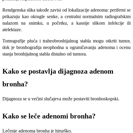
Rendgenska slika takođe zavisi od lokalizacije adenoma: periferni se
prikazuju kao okrugle senke, a centralni normalnim radiografskim
nalazom na snimku, u početku, a kasnije slikom infekcije ili
atelektaze.
Tomografije pluća i traheobronhijalnog stabla mogu otkriti tumor,
dok je bronhografija neophodna u ograničavanju adenoma i ocenu
stanja bronhijalnog stabla distalno od tumora.
Kako se postavlja dijagnoza adenom
bronha?
Dijagnoza se u većini slučajeva može postaviti bronhoskopski.
Kako se leče adenomi bronha?
Lečenje adenoma bronha je hirurško.