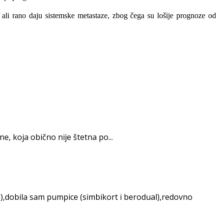
 ali rano daju
sistemske metastaze, zbog čega su lošije prognoze od
e, koja obično nije štetna po...
e),dobila sam pumpice (simbikort i berodual),redovno