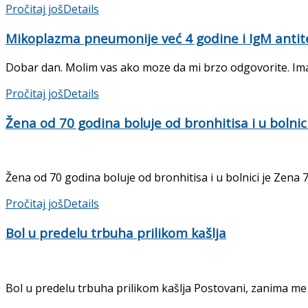
Pročitaj još
Details
Mikoplazma pneumonije već 4 godine i IgM antit
Dobar dan. Molim vas ako moze da mi brzo odgovorite. Im
Pročitaj još
Details
Žena od 70 godina boluje od bronhitisa i u bolnici
Žena od 70 godina boluje od bronhitisa i u bolnici je Zena 70
Pročitaj još
Details
Bol u predelu trbuha prilikom kašlja
Bol u predelu trbuha prilikom kašlja Postovani, zanima me da