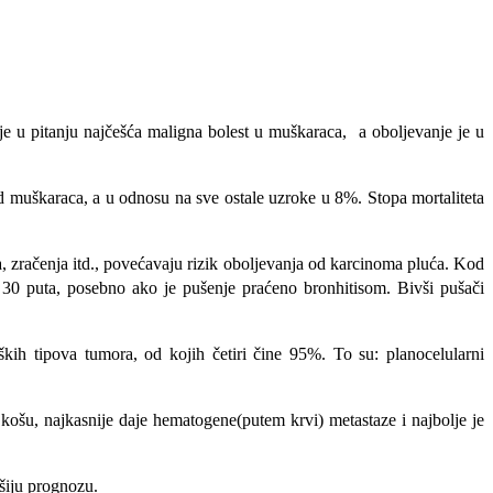
e u pitanju najčešća maligna bolest u muškaraca, a oboljevanje je u
od muškaraca, a u odnosu na sve ostale uzroke u 8%. Stopa mortaliteta
a, zračenja itd., povećavaju rizik oboljevanja od karcinoma pluća. Kod
 30 puta, posebno ako je pušenje praćeno bronhitisom. Bivši pušači
ških tipova tumora, od kojih četiri čine 95%. To su:
planocelularni
ošu, najkasnije daje hematogene(putem krvi) metastaze i najbolje je
ošiju prognozu.