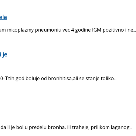
ela
am micoplazmy pneumoniu vec 4 godine IGM pozitivno i ne...
 je
-Ttih god boluje od bronhitisa,ali se stanje toliko...
 li je bol u predelu bronha, ili traheje, prilikom laganog...