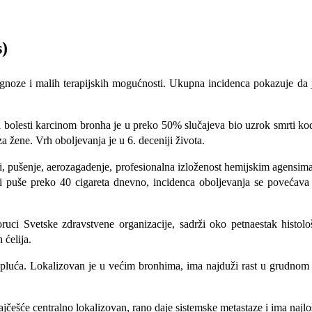
)
noze i malih terapijskih mogućnosti. Ukupna incidenca pokazuje da j
ih bolesti karcinom bronha je u preko 50% slučajeva bio uzrok smrti k
 žene. Vrh oboljevanja je u 6. deceniji života.
nsi, pušenje, aerozagadenje, profesionalna izloženost hemijskim agensim
i puše preko 40 cigareta dnevno, incidenca oboljevanja se povećava
ruci Svetske zdravstvene organizacije, sadrži oko petnaestak histolo
 ćelija.
luća. Lokalizovan je u većim bronhima, ima najduži rast u grudnom k
jčešće centralno lokalizovan, rano daje sistemske metastaze i ima najl