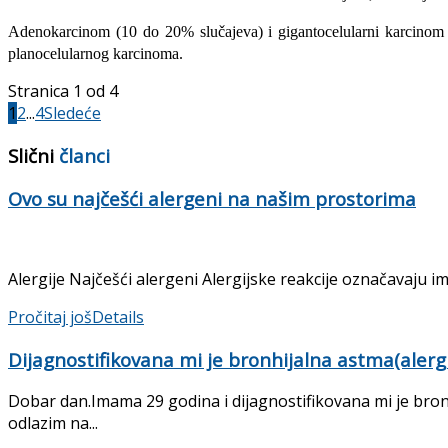
Adenokarcinom (10 do 20% slučajeva) i gigantocelularni karcinom (3
planocelularnog karcinoma.
Stranica 1 od 4
1
2
...
4
Sledeće
Slični
članci
Ovo su najčešći alergeni na našim prostorima
Alergije Najčešći alergeni Alergijske reakcije označavaju i
Pročitaj još
Details
Dijagnostifikovana mi je bronhijalna astma(alerg
Dobar dan.Imama 29 godina i dijagnostifikovana mi je bron
odlazim na...