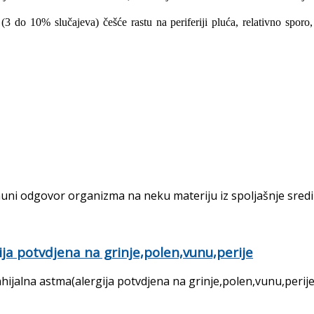
 do 10% slučajeva) češće rastu na periferiji pluća, relativno sporo,
muni odgovor organizma na neku materiju iz spoljašnje sredin
ija potvdjena na grinje,polen,vunu,perije
hijalna astma(alergija potvdjena na grinje,polen,vunu,perij