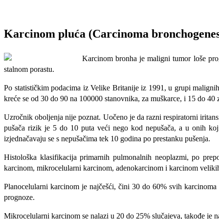
Karcinom pluća (Carcinoma bronchogenes
Karcinom bronha je maligni tumor loše prog
stalnom porastu
.
Po statističkim podacima iz Velike Britanije iz 1991, u grupi malign
kreće se od 30 do 90 na 100000 stanovnika, za muškarce, i 15 do 40 za
Uzročnik oboljenja nije poznat. Uočeno je da razni respiratorni irita
pušača rizik je 5 do 10 puta veći nego kod nepušača, a u onih koj
izjednačavaju se s nepušačima tek 10 godina po prestanku pušenja.
Histološka klasifikacija primarnih pulmonalnih neoplazmi, po prepo
karcinom,
mikrocelularni karcinom,
adenokarcinom i
karcinom velikih
Planocelularni karcinom je najčešći, čini
30 do 60% svih karcinoma p
prognoze.
Mikrocelularni karcinom se nalazi u 20 do 25% slučajeva, takođe je na