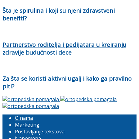
Šta je spirulina i koji su njeni zdravstveni
benefiti?
Partnerstvo roditelja i pedijatara u kreiranju
zdravije budućnosti dece
Za šta se koristi aktivni ugalj i kako ga pravilno
piti?
O nama
Marketing
Postavljanje tekstova
Napomena