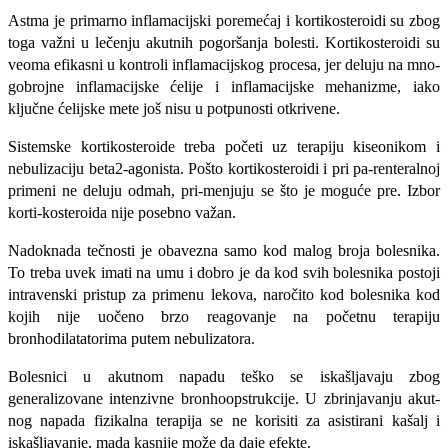
Astma je primarno inflamacijski pore­mećaj i kortikosteroidi su zbog
toga važni u lečenju akutnih pogoršanja bolesti. Kor­tikosteroidi su
veoma efikasni u kontroli inflamacijskog procesa, jer deluju na mno­
gobrojne inflamacijske ćelije i inflamacijske mehanizme, iako
ključne ćelijske mete još nisu u potpunosti otkrivene.
Sistemske kortikosteroide treba početi uz terapiju kiseonikom i
nebulizaciju beta2-agonista. Pošto kortikosteroidi i pri pa-renteralnoj
primeni ne deluju odmah, pri-menjuju se što je moguće pre. Izbor
korti-kosteroida nije posebno važan.
Nadoknada tečnosti je obavezna samo kod malog broja bolesni­ka.
To treba uvek imati na umu i dobro je da kod svih bolesnika postoji
intravenski pristup za primenu lekova, naročito kod bolesnika kod
kojih nije uočeno brzo reagovanje na početnu terapiju
bronhodilatatorima putem nebulizatora.
Bolesnici u akutnom napadu teško se iskašljavaju zbog
generalizovane intenzivne bronhoopstrukcije. U zbrinjavanju akut­
nog napada fizikalna terapija se ne korisiti za asistirani kašalj i
iskašljavanje, mada kasnije može da daje efekte.