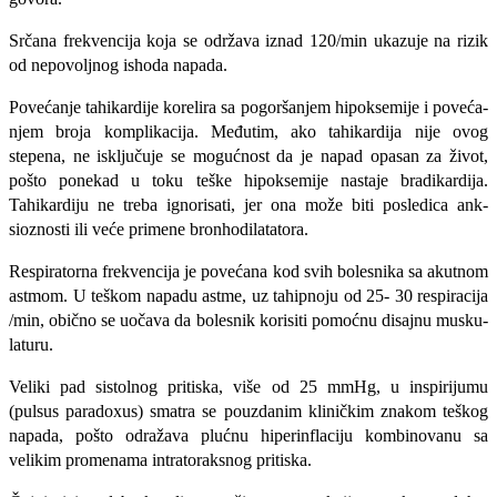
Srčana frekvencija koja se održava iznad 120/min ukazuje na rizik
od nepovoljnog ishoda napada.
Povećanje tahikardije korelira sa pogoršanjem hipoksemije i poveća­
njem broja komplikacija. Međutim, ako tahikardija nije ovog
stepena, ne isključuje se mogućnost da je napad opasan za život,
pošto ponekad u toku teške hipoksemije nastaje bradikardija.
Tahikardiju ne treba ignorisati, jer ona može biti posledica ank­
sioznosti ili veće primene bronhodilatatora.
Respiratorna frekvencija je povećana kod svih bolesnika sa akutnom
astmom. U teškom napadu astme, uz tahipnoju od 25- 30 respiracija
/min, obično se uočava da bolesnik korisiti pomoćnu disajnu musku­
laturu.
Veliki pad sistolnog pritiska, više od 25 mmHg, u inspirijumu
(pulsus paradoxus) smatra se pouzdanim kliničkim zna­kom teškog
napada, pošto odražava pluć­nu hiperinflaciju kombinovanu sa
velikim promenama intratoraksnog pritiska.