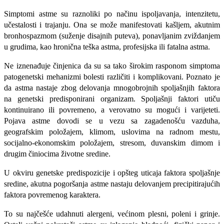
Simptomi astme su ra­znoliki po načinu ispoljavanja, intenzitetu,
učestalosti i trajanju. Ona se može manifestovati kašljem, akutnim
bronhospazmom (suženje disajnih puteva), ponavljanim zviždanjem
u grudima, kao hronična teška astma, profesijska ili fatalna ast­ma.
Ne iznenađuje činjenica da su sa tako ši­rokim rasponom simptoma
patogenetski mehanizmi bolesti različiti i komplikovani. Poznato je
da astma nastaje zbog delovanja mnogobrojnih spoljašnjih faktora
na genet­ski predisponirani organizam. Spoljašnji fak­tori utiču
kontinuirano ili povremeno, a verovatno su mogući i varijeteti.
Pojava astme dovodi se u vezu sa zagadenošću vazduha,
geografskim položajem, klimom, uslovima na radnom mestu,
socijalno-ekonomskim položajem, stresom, duvanskim dimom i
drugim činiocima životne sredine.
U okviru genetske predispozicije i opšteg uticaja faktora spoljašnje
sredine, akut­na pogoršanja astme nastaju delovanjem precipitirajućih
faktora povremenog karak­tera.
To su najčešće udahnuti alergeni, ve­ćinom plesni, poleni i grinje.