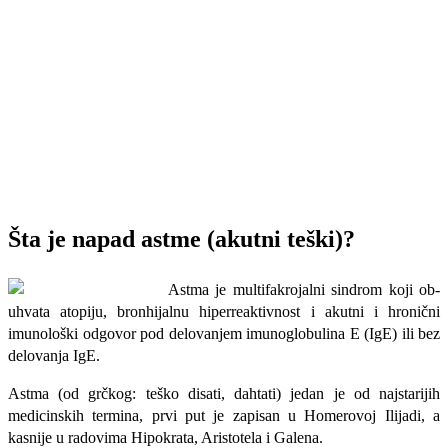
Šta je napad astme (akutni teški)?
Astma je multifakrojalni sindrom koji ob­
uhvata atopiju, bronhijalnu hiperreaktivnost i akutni i hronični
imunološki odgovor pod delovanjem imunoglobulina E (IgE) ili bez
delovanja IgE.
Astma (od grčkog: teško di­sati, dahtati) jedan je od najstarijih
medicin­skih termina, prvi put je zapisan u Homero­voj Ilijadi, a
kasnije u radovima Hipokrata, Aristotela i Galena.