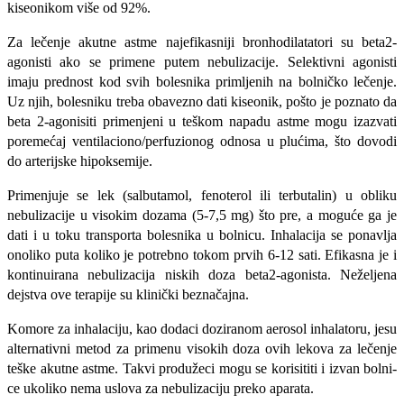
kiseonikom više od 92%.
Za lečenje akutne astme najefikasniji bronhodilatatori su beta2-
agonisti ako se primene putem nebulizacije. Selektivni agonisti
imaju prednost kod svih bolesnika pri­mljenih na bolničko lečenje.
Uz njih, bole­sniku treba obavezno dati kiseonik, pošto je poznato da
beta 2-agonisiti primenjeni u te­škom napadu astme mogu izazvati
poreme­ćaj ventilaciono/perfuzionog odnosa u plu­ćima, što dovodi
do arterijske hipoksemije.
Primenjuje se lek (salbutamol, fenoterol ili terbutalin) u obliku
nebulizacije u viso­kim dozama (5-7,5 mg) što pre, a moguće ga je
dati i u toku transporta bolesnika u bolnicu. Inhalacija se ponavlja
onoliko pu­ta koliko je potrebno tokom prvih 6-12 sati. Efikasna je i
kontinuirana nebulizacija niskih doza beta2-agonista. Neželjena
dejstva ove terapije su klinički beznačajna.
Komore za inhalaciju, kao dodaci doziranom aerosol inhalatoru, jesu
alternativ­ni metod za primenu visokih doza ovih lekova za lečenje
teške akutne astme. Takvi produžeci mogu se korisititi i izvan bolni­
ce ukoliko nema uslova za nebulizaciju preko aparata.