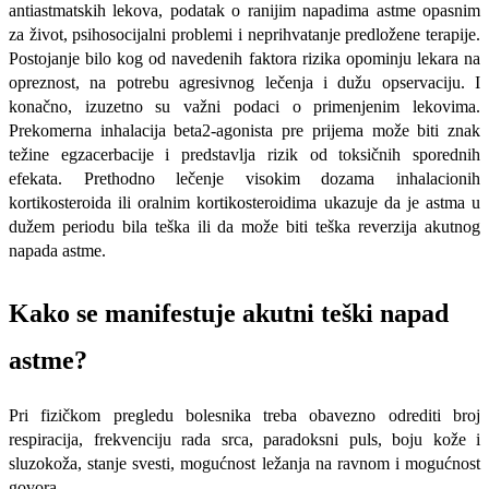
antiastmatskih lekova, podatak o ranijim napadima astme opasnim
za ži­vot, psihosocijalni problemi i neprihvatanje predložene terapije.
Postojanje bilo kog od navedenih faktora rizika opominju lekara na
opreznost, na potrebu agresivnog lečenja i dužu opservaciju. I
konačno, iz­uzetno su važni podaci o primenjenim lekovima.
Prekomerna inhalacija beta2-agonista pre prijema može biti znak
težine egza­cerbacije i predstavlja rizik od toksičnih sporednih
efekata. Prethodno lečenje viso­kim dozama inhalacionih
kortikosteroida ili oralnim kortikosteroidima ukazuje da je astma u
dužem periodu bi­la teška ili da može biti teška reverzija akutnog
napada astme.
Kako se manifestuje akutni teški napad
astme?
Pri fizičkom pregledu bolesnika treba obavezno odrediti broj
respiracija, frekven­ciju rada srca, paradoksni puls, boju kože i
sluzokoža, stanje svesti, mogućnost leža­nja na ravnom i mogućnost
govora.