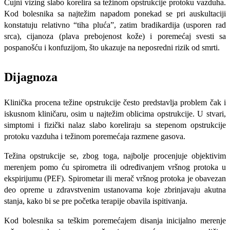
Čujni vizing slabo korelira sa težinom opstrukci­je protoku vazduha.
Kod bolesnika sa naj­težim napadom ponekad se pri auskultaciji
konstatuju relativno “tiha pluća”, zatim bradikardija (usporen rad
srca), cijanoza (plava prebojenost kože) i poremećaj svesti sa
pospanošću i konfuzijom, što ukazuje na neposredni rizik od smrti.
Dijagnoza
Klinička procena težine opstrukcije često predstavlja problem čak i
iskusnom kliničaru, osim u najtežim oblicima opstrukcije. U stvari,
simptomi i fizički nalaz slabo koreliraju sa stepenom opstrukcije
protoku va­zduha i težinom poremećaja razmene gasova.
Težina opstrukcije se, zbog toga, najbolje procenjuje objektivim
merenjem pomo ću spirometra ili određivanjem vršnog pro­toka u
ekspirijumu (PEF). Spirometar ili merač vršnog protoka je obavezan
deo opre­me u zdravstvenim ustanovama koje zbri­njavaju akutna
stanja, kako bi se pre počet­ka terapije obavila ispitivanja.
Kod bolesni­ka sa teškim poremećajem disanja inicijal­no merenje