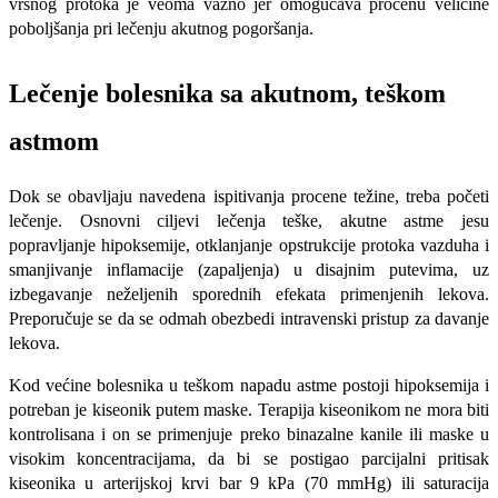
vršnog protoka je veoma važno jer omogućava procenu veličine
poboljša­nja pri lečenju akutnog pogoršanja.
Lečenje bolesnika sa akutnom, teškom
astmom
Dok se obavljaju navedena ispitivanja procene težine, treba početi
lečenje. Osno­vni ciljevi lečenja teške, akutne astme jesu
popravljanje hipoksemije, otklanjanje ops­trukcije protoka vazduha i
smanjivanje inflamacije (zapaljenja) u disajnim putevima, uz
izbegavanje neželjenih sporednih efekata primenjenih lekova.
Preporučuje se da se odmah obezbedi intravenski pristup za davanje
lekova.
Kod većine bolesnika u teškom napadu astme postoji hipoksemija i
potreban je ki­seonik putem maske. Terapija kiseonikom ne mora biti
kontrolisana i on se primenjuje preko binazalne kanile ili maske u
visokim koncen­tracijama, da bi se postigao parcijalni pri­tisak
kiseonika u arterijskoj krvi bar 9 kPa (70 mmHg) ili saturacija