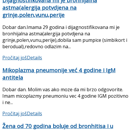
Dijagnostifikovana mi je bronhijalna
astma(alergija potvdjena na
grinje,polen,vunu,perije
Dobar dan.Imama 29 godina i dijagnostifikovana mi je
bronhijalna astma(alergija potvdjena na
grinje,polen,vunu,perije),dobila sam pumpice (simbikort i
berodual),redovno odlazim na...
Pročitaj još
Details
Mikoplazma pneumonije već 4 godine i IgM
antitela
Dobar dan. Molim vas ako moze da mi brzo odgovorite.
Imam micoplazmy pneumoniu vec 4 godine IGM pozitivno
i ne...
Pročitaj još
Details
Žena od 70 godina boluje od bronhitisa i u