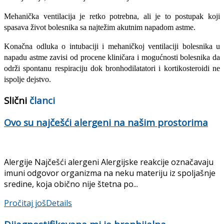
Mehanička ventilacija je retko potrebna, ali je to postupak koji
spasava život bolesnika sa najtežim akutnim napadom ast­me.
Konačna odluka o intubaciji i mehanič­koj ventilaciji bolesnika u
napadu astme zavisi od procene kliničara i mogućnosti bolesnika da
održi spontanu respiraciju dok bronhodilatatori i kortikosteroidi ne
ispolje dejstvo.
Slični
članci
Ovo su najčešći alergeni na našim prostorima
Alergije Najčešći alergeni Alergijske reakcije označavaju
imuni odgovor organizma na neku materiju iz spoljašnje
sredine, koja obično nije štetna po...
Pročitaj još
Details