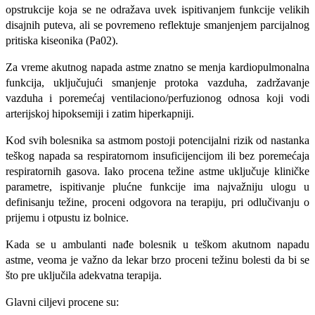
opstrukcije koja se ne odražava uvek ispitivanjem funkcije velikih
disajnih puteva, ali se povremeno reflektuje smanje­njem parcijalnog
pritiska kiseonika (Pa02).
Za vreme akutnog napada astme znatno se menja kardiopulmonalna
funkcija, uklju­čujući smanjenje protoka vazduha, zadrža­vanje
vazduha i poremećaj ventilaciono/perfuzionog odnosa koji vodi
arterijskoj hipoksemiji i zatim hiperkapniji.
Kod svih bolesnika sa astmom postoji potencijalni rizik od nastanka
teškog napa­da sa respiratornom insuficijencijom ili bez poremećaja
respiratornih gasova. Iako procena težine astme uključuje kliničke
para­metre, ispitivanje plućne funkcije ima naj­važniju ulogu u
definisanju težine, proceni odgovora na terapiju, pri odlučivanju o
prijemu i otpustu iz bolnice.
Kada se u ambulanti nađe bolesnik u teškom akutnom napadu
astme, veoma je važno da lekar brzo pro­ceni težinu bolesti da bi se
što pre uključila adekvatna terapija.
Glavni ciljevi procene su: