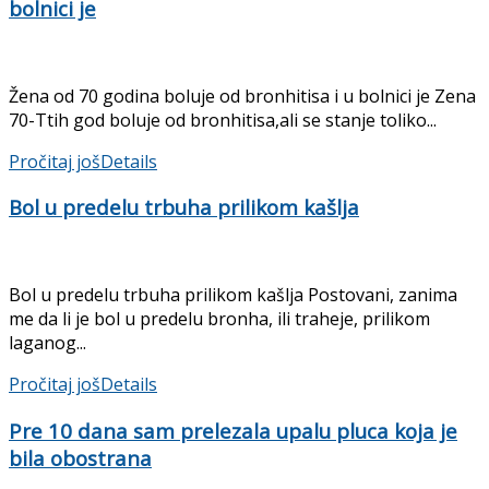
bolnici je
Žena od 70 godina boluje od bronhitisa i u bolnici je Zena
70-Ttih god boluje od bronhitisa,ali se stanje toliko...
Pročitaj još
Details
Bol u predelu trbuha prilikom kašlja
Bol u predelu trbuha prilikom kašlja Postovani, zanima
me da li je bol u predelu bronha, ili traheje, prilikom
laganog...
Pročitaj još
Details
Pre 10 dana sam prelezala upalu pluca koja je
bila obostrana