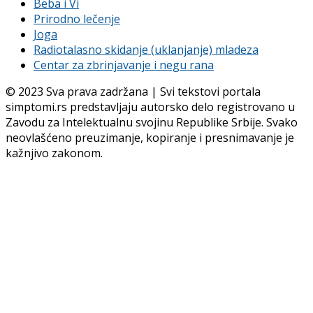
Beba i Vi
Prirodno lečenje
Joga
Radiotalasno skidanje (uklanjanje) mladeza
Centar za zbrinjavanje i negu rana
© 2023 Sva prava zadržana | Svi tekstovi portala
simptomi.rs predstavljaju autorsko delo registrovano u
Zavodu za Intelektualnu svojinu Republike Srbije. Svako
neovlašćeno preuzimanje, kopiranje i presnimavanje je
kažnjivo zakonom.