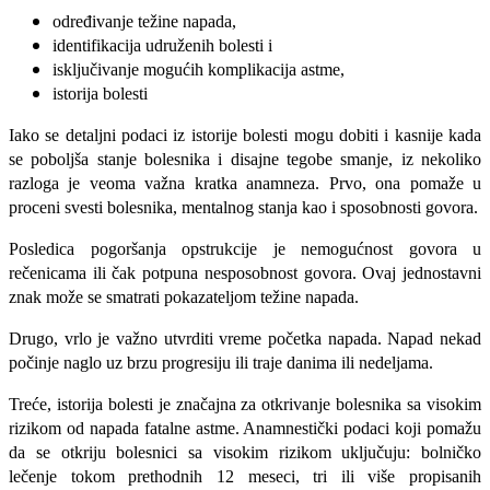
određivanje težine napada,
identifikacija udruženih bolesti i
isključivanje mogućih komplikacija ast­me,
istorija bolesti
Iako se detaljni podaci iz istorije bole­sti mogu dobiti i kasnije kada
se pobolj­ša stanje bolesnika i disajne tegobe smanje, iz nekoliko
razloga je veoma važna kratka anamneza. Prvo, ona pomaže u
proceni svesti bolesnika, mentalnog stanja kao i sposobnosti govora.
Posledica pogor­šanja opstrukcije je nemogućnost govora u
rečenicama ili čak potpuna nesposobnost govora. Ovaj jednostavni
znak može se smatrati pokazateljom težine napada.
Dru­go, vrlo je važno utvrditi vreme početka napada. Napad nekad
počinje naglo uz br­zu progresiju ili traje danima ili nedeljama.
Treće, istorija bolesti je značajna za otkri­vanje bolesnika sa visokim
rizikom od na­pada fatalne astme. Anamnestički podaci koji pomažu
da se otkriju bolesnici sa vi­sokim rizikom uključuju: bolničko
lečenje tokom prethodnih 12 meseci, tri ili više propisanih