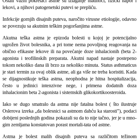
Ostali važni pokretači astme su izlaganje hladnoći, fizič­ki napor i
lekovi, a njihovi patogenetski putevi se prepliću.
Infekcije gornjih disajnih puteva, naro­čito virusne etiologije, odavno
se povezuju sa akutnim teškim pogoršanjima astme.
Akutna teška astma je epizoda bolesti u kojoj je potencijalno
ugrožen život bolesni­ka, a pri tome nema povoljnog reagovanja na
obično efikasne lekove ili na povećanje doze inhalacionih (beta 2-
agonista i teofilinskih preparata. Akutni napad nastaje poste­peno
tokom nekoliko dana ili brzo za ne­koliko minuta. Status asthmaticus
je stari termin za ovaj oblik astme, ali ga više ne treba koristiti. Kada
se dijagnostikuje teška astma, neophodna je hitna hospitalizacija,
često u jedinici intenzivne nege, i primena dodatnih doza
inhalacionim beta 2-agonista i sistemskih glikokortikoosteroida.
Iako se dugo smatralo da astma nije fa­talna bolest ( što ilustruje
Oslerova izreka „da bolesnici sa astmom dahću ka staro­sti”), podaci
dobijeni poslednjih godina pokazali su da to nije tačno, jer je u mno­
gim zemljama konstatovan porast mortali-tata od astme.
Astma je bolest malih disajnih puteva sa različitom težinom