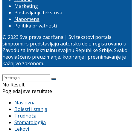
Marketing
Postavljanje tekstova
Napomena
Politika privatnosti
© 2023 Sva prava zadržana | Svi tekstovi portala
simptomi.rs predstavljaju autorsko delo registrovano u
Zavodu za Intelektualnu svojinu Republike Srbije. Svako
neovlašćeno preuzimanje, kopiranje i presnimavanje je
kažnjivo zakonom.
No Result
Pogledaj sve rezultate
Naslovna
Bolesti i stanja
Trudnoća
Stomatologija
Lekovi