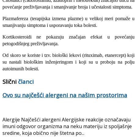
Citostatici (ciklofosfamid, azatioprin i metotreksat) značajno utiču na
povećanje preživljavanja i smanjivanje broja i učestalosti simptoma.
Plazmafereza (terapijska izmena plazme) u velikoj meri pomaže u
smanjivanju simptoma i usporavanju toka bolesti.
Kortikosteroidi ne pokazuju značajan efekat u povećanju
petogodišnjeg preživljavanja.
Od skoro se koriste i tzv. biološki lekovi (rituximab, etanercept) koji
su nastali biološkim inženjeringom i koji su u proboju na polju
autoimunih bolesti.
Slični
članci
Ovo su najčešći alergeni na našim prostorima
Alergije Najčešći alergeni Alergijske reakcije označavaju
imuni odgovor organizma na neku materiju iz spoljašnje
sredine, koja obično nije štetna po...