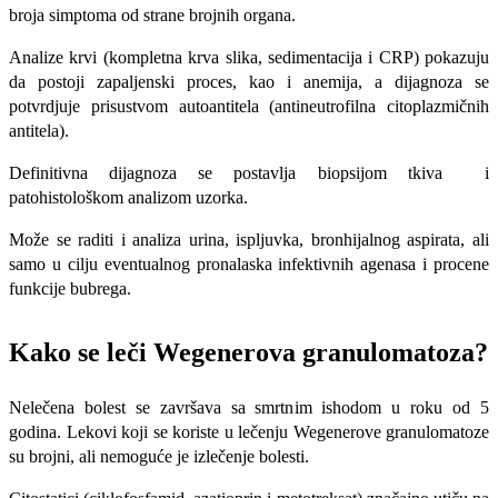
broja simptoma od strane brojnih organa.
Analize krvi (kompletna krva slika, sedimentacija i CRP) pokazuju
da postoji zapaljenski proces, kao i anemija, a dijagnoza se
potvrdjuje prisustvom autoantitela (antineutrofilna citoplazmičnih
antitela).
Definitivna dijagnoza se postavlja biopsijom tkiva i
patohistološkom analizom uzorka.
Može se raditi i analiza urina, ispljuvka, bronhijalnog aspirata, ali
samo u cilju eventualnog pronalaska infektivnih agenasa i procene
funkcije bubrega.
Kako se leči Wegenerova granulomatoza?
Nelečena bolest se završava sa smrtnim ishodom u roku od 5
godina. Lekovi koji se koriste u lečenju Wegenerove granulomatoze
su brojni, ali nemoguće je izlečenje bolesti.