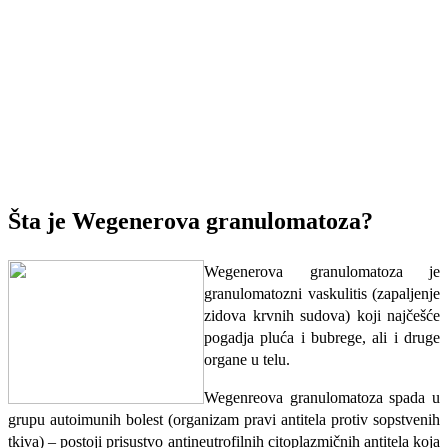
Šta je Wegenerova granulomatoza?
Wegenerova granulomatoza je
granulomatozni vaskulitis (zapaljenje
zidova krvnih sudova) koji najčešće
pogadja pluća i bubrege, ali i druge
organe u telu.
Wegenreova granulomatoza spada u
grupu autoimunih bolest (organizam pravi antitela protiv sopstvenih
tkiva) – postoji prisustvo antineutrofilnih citoplazmičnih antitela koja