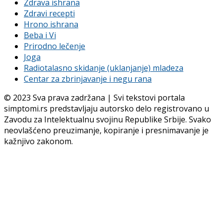
Zdrava ishrana
Zdravi recepti
Hrono ishrana
Beba i Vi
Prirodno lečenje
Joga
Radiotalasno skidanje (uklanjanje) mladeza
Centar za zbrinjavanje i negu rana
© 2023 Sva prava zadržana | Svi tekstovi portala
simptomi.rs predstavljaju autorsko delo registrovano u
Zavodu za Intelektualnu svojinu Republike Srbije. Svako
neovlašćeno preuzimanje, kopiranje i presnimavanje je
kažnjivo zakonom.