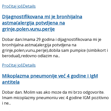
Pročitaj još
Details
Dijagnostifikovana mi je bronhijalna
astma(alergija potvdjena na
grinje,polen,vunu,perije
Dobar dan.Imama 29 godina i dijagnostifikovana mi je
bronhijalna astma(alergija potvdjena na
grinje,polen,vunu,perije),dobila sam pumpice (simbikort i
berodual),redovno odlazim na...
Pročitaj još
Details
Mikoplazma pneumonije već 4 godine i IgM
antitela
Dobar dan. Molim vas ako moze da mi brzo odgovorite.
Imam micoplazmy pneumoniu vec 4 godine IGM pozitivno
i ne...