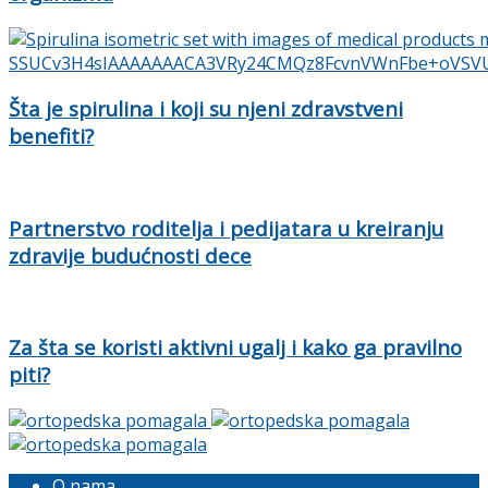
Šta je spirulina i koji su njeni zdravstveni
benefiti?
Partnerstvo roditelja i pedijatara u kreiranju
zdravije budućnosti dece
Za šta se koristi aktivni ugalj i kako ga pravilno
piti?
O nama