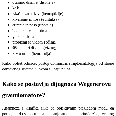
otežano disanje (dispneja)
kašalj
iskašljavanje krvi (hemoptizije)
krvarenje iz nosa (epistaksa)
curenje iz nosa (rinoreja)
bolne ranice u ustima
gubitak sluha
problemi sa vidom i očima
šištanje pri disanju (vizing)
krv u urinu (hematurija)
Kako bolest odmiče, postoji dominatna simptomatologija od strane
odredjenog sistema, u ovom slučaju pluća.
Kako se postavlja dijagnoza Wegenerove
granulomatoze?
Anamneza i klinička slika sa objektivnim pregledom modu da
pomognu da se posumnja na stanje autoimune prirode zbog velikog