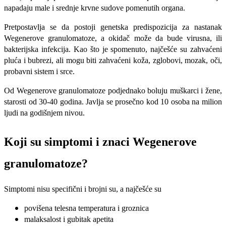
napadaju male i srednje krvne sudove pomenutih organa.
Pretpostavlja se da postoji genetska predispozicija za nastanak
Wegenerove granulomatoze, a okidač može da bude virusna, ili
bakterijska infekcija. Kao što je spomenuto, najčešće su zahvaćeni
pluća i bubrezi, ali mogu biti zahvaćeni koža, zglobovi, mozak, oči,
probavni sistem i srce.
Od Wegenerove granulomatoze podjednako boluju muškarci i žene,
starosti od 30-40 godina. Javlja se prosečno kod 10 osoba na milion
ljudi na godišnjem nivou.
Koji su simptomi i znaci Wegenerove
granulomatoze?
Simptomi nisu specifični i brojni su, a najčešće su
povišena telesna temperatura i groznica
malaksalost i gubitak apetita