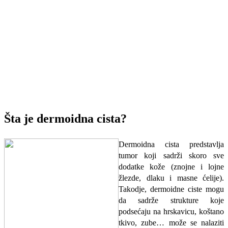
Šta je dermoidna cista?
Dermoidna cista predstavlja
tumor koji sadrži skoro sve
dodatke kože (znojne i lojne
žlezde, dlaku i masne ćelije).
Takodje, dermoidne ciste mogu
da sadrže strukture koje
podsećaju na hrskavicu, koštano
tkivo, zube… može se nalaziti