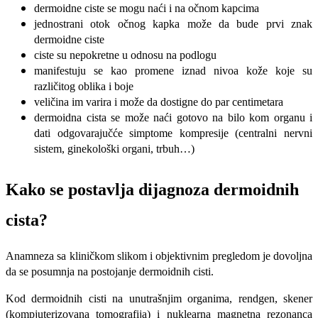
dermoidne ciste se mogu naći i na očnom kapcima
jednostrani otok očnog kapka može da bude prvi znak
dermoidne ciste
ciste su nepokretne u odnosu na podlogu
manifestuju se kao promene iznad nivoa kože koje su
različitog oblika i boje
veličina im varira i može da dostigne do par centimetara
dermoidna cista se može naći gotovo na bilo kom organu i
dati odgovarajučće simptome kompresije (centralni nervni
sistem, ginekološki organi, trbuh…)
Kako se postavlja dijagnoza dermoidnih
cista?
Anamneza sa kliničkom slikom i objektivnim pregledom je dovoljna
da se posumnja na postojanje dermoidnih cisti.
Kod dermoidnih cisti na unutrašnjim organima, rendgen, skener
(kompjuterizovana tomografija) i nuklearna magnetna rezonanca