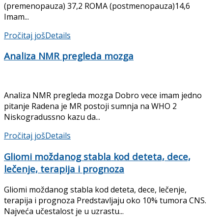
(premenopauza) 37,2 ROMA (postmenopauza)14,6
Imam...
Pročitaj još
Details
Analiza NMR pregleda mozga
Analiza NMR pregleda mozga Dobro vece imam jedno
pitanje Radena je MR postoji sumnja na WHO 2
Niskogradussno kazu da...
Pročitaj još
Details
Gliomi moždanog stabla kod deteta, dece,
lečenje, terapija i prognoza
Gliomi moždanog stabla kod deteta, dece, lečenje,
terapija i prognoza Predstavljaju oko 10% tumora CNS.
Najveća učestalost je u uzrastu...