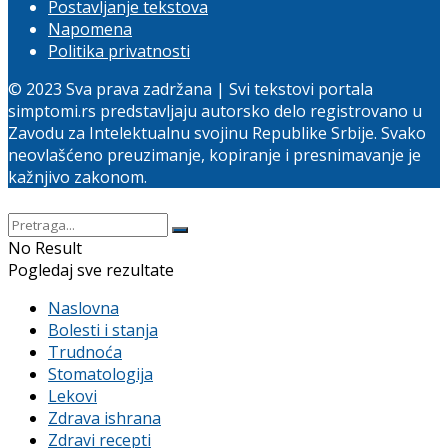
Postavljanje tekstova
Napomena
Politika privatnosti
© 2023 Sva prava zadržana | Svi tekstovi portala
simptomi.rs predstavljaju autorsko delo registrovano u
Zavodu za Intelektualnu svojinu Republike Srbije. Svako
neovlašćeno preuzimanje, kopiranje i presnimavanje je
kažnjivo zakonom.
No Result
Pogledaj sve rezultate
Naslovna
Bolesti i stanja
Trudnoća
Stomatologija
Lekovi
Zdrava ishrana
Zdravi recepti