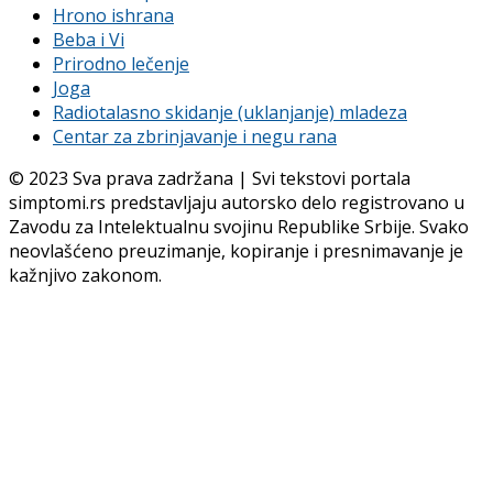
Hrono ishrana
Beba i Vi
Prirodno lečenje
Joga
Radiotalasno skidanje (uklanjanje) mladeza
Centar za zbrinjavanje i negu rana
© 2023 Sva prava zadržana | Svi tekstovi portala
simptomi.rs predstavljaju autorsko delo registrovano u
Zavodu za Intelektualnu svojinu Republike Srbije. Svako
neovlašćeno preuzimanje, kopiranje i presnimavanje je
kažnjivo zakonom.