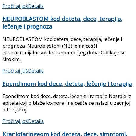
Pročitaj još
Details
NEUROBLASTOM kod deteta, dece, terapija,
lečenje i prognoza
NEUROBLASTOM kod deteta, dece, terapija, lečenje i
prognoza Neuroblastom (NB) je najčešći
ekstrakranijalni solidni tumor dečjeg doba. Odlikuje se
širokim...
Pročitaj još
Details
Ependimom kod dece, deteta, lečenje i terapija
Ependimom kod dece, deteta, lečenje i terapija Nastaje iz
epitela koji o'blaže komore i najčešće se nalazi u zadnjoj
lobanjskoj...
Pročitaj još
Details
Kraniofaringeom kod deteta, dece, simptomi,