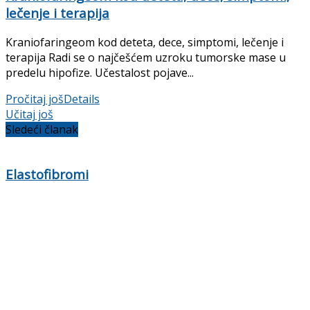
lečenje i terapija
Kraniofaringeom kod deteta, dece, simptomi, lečenje i
terapija Radi se o najčešćem uzroku tumorske mase u
predelu hipofize. Učestalost pojave...
Pročitaj još
Details
Učitaj još
Sledeći članak
Elastofibromi