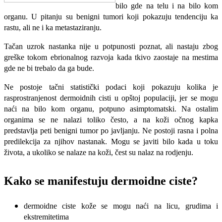
bilo gde na telu i na bilo kom
organu. U pitanju su benigni tumori koji pokazuju tendenciju ka
rastu, ali ne i ka metastaziranju.
Tačan uzrok nastanka nije u potpunosti poznat, ali nastaju zbog
greške tokom ebrionalnog razvoja kada tkivo zaostaje na mestima
gde ne bi trebalo da ga bude.
Ne postoje tačni statistički podaci koji pokazuju kolika je
rasprostranjenost dermoidnih cisti u opštoj populaciji, jer se mogu
naći na bilo kom organu, potpuno asimptomatski. Na ostalim
organima se ne nalazi toliko često, a na koži očnog kapka
predstavlja peti benigni tumor po javljanju. Ne postoji rasna i polna
predilekcija za njihov nastanak. Mogu se javiti bilo kada u toku
života, a ukoliko se nalaze na koži, čest su nalaz na rodjenju.
Kako se manifestuju
dermoidne ciste?
dermoidne ciste kože se mogu naći na licu, grudima i
ekstremitetima