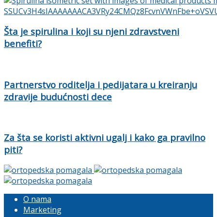
Šta je spirulina i koji su njeni zdravstveni
benefiti?
Partnerstvo roditelja i pedijatara u kreiranju
zdravije budućnosti dece
Za šta se koristi aktivni ugalj i kako ga pravilno
piti?
O nama
Marketing