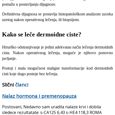
pomažu u postavljanju dijagnoze.
Definitivna dijagnoza se postavlja histopatološkom analizom uzorka
uzetog nakon operativnog lečenja, ili biopsijom.
Kako se leče dermoidne ciste?
Hirurško odstranjivanje je jedini adekvatan način lečenja dermoidnih
cista. Nakon operativnog lečenja, moguće je njihovo ponovno
javljanje.
Postoji i mala mogućnost maligne transformacije kod dermoidnih
cisti koje dugo postoje bez lečenja.
Slični
članci
Nalaz hormona i premenopauza
Postovani, Nedavno sam uradila nalaze krvi i dobila
sledece rezultatate: s-CA125 6,43 s-HE4 118,3 ROMA