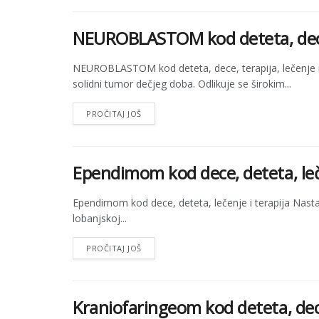
NEUROBLASTOM kod deteta, dece,
NEUROBLASTOM kod deteta, dece, terapija, lečenje i
solidni tumor dečjeg doba. Odlikuje se širokim...
PROČITAJ JOŠ
Ependimom kod dece, deteta, leče
Ependimom kod dece, deteta, lečenje i terapija Nastaj
lobanjskoj...
PROČITAJ JOŠ
Kraniofaringeom kod deteta, dece