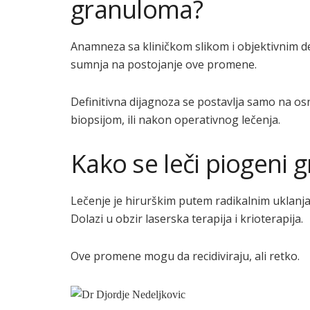
granuloma?
Anamneza sa kliničkom slikom i objektivnim d
sumnja na postojanje ove promene.
Definitivna dijagnoza se postavlja samo na o
biopsijom, ili nakon operativnog lečenja.
Kako se leči piogeni 
Lečenje je hirurškim putem radikalnim uklanj
Dolazi u obzir laserska terapija i krioterapija.
Ove promene mogu da recidiviraju, ali retko.