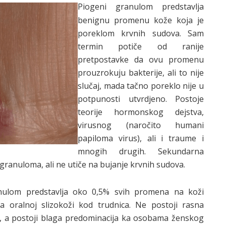
Piogeni granulom predstavlja
benignu promenu kože koja je
poreklom krvnih sudova. Sam
termin potiče od ranije
pretpostavke da ovu promenu
prouzrokuju bakterije, ali to nije
slučaj, mada tačno poreklo nije u
potpunosti utvrdjeno. Postoje
teorije hormonskog dejstva,
virusnog (naročito humani
papiloma virus), ali i traume i
mnogih drugih. Sekundarna
granuloma, ali ne utiče na bujanje krvnih sudova.
anulom predstavlja oko 0,5% svih promena na koži
a oralnoj slizokoži kod trudnica. Ne postoji rasna
a, a postoji blaga predominacija ka osobama ženskog