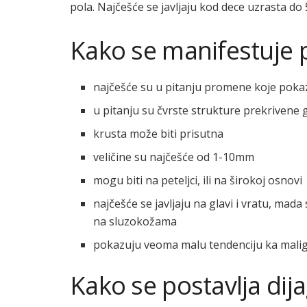
pola. Najčešće se javljaju kod dece uzrasta do
Kako se manifestuje 
najčešće su u pitanju promene koje pokazu
u pitanju su čvrste strukture prekrivene 
krusta može biti prisutna
veličine su najčešće od 1-10mm
mogu biti na peteljci, ili na širokoj osnovi
najčešće se javljaju na glavi i vratu, mada
na sluzokožama
pokazuju veoma malu tendenciju ka malign
Kako se postavlja di