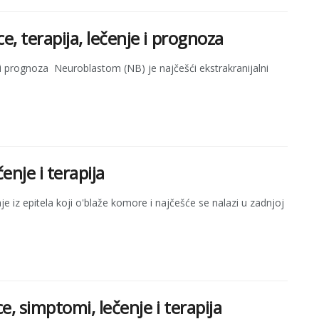
 terapija, lečenje i prognoza
 prognoza Neuroblastom (NB) je najčešći ekstrakranijalni
nje i terapija
e iz epitela koji o'blaže komore i najčešće se nalazi u zadnjoj
, simptomi, lečenje i terapija