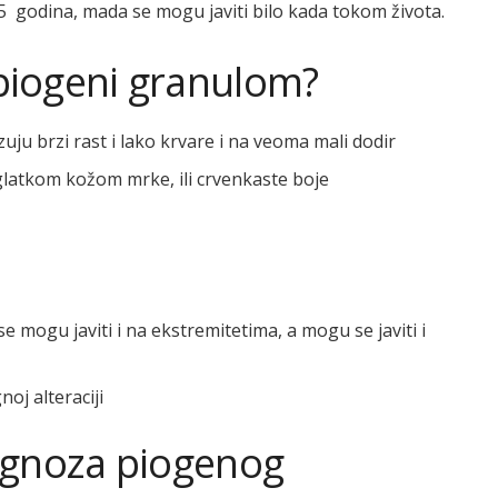
 5 godina, mada se mogu javiti bilo kada tokom života.
piogeni granulom?
ju brzi rast i lako krvare i na veoma mali dodir
glatkom kožom mrke, ili crvenkaste boje
 se mogu javiti i na ekstremitetima, a mogu se javiti i
oj alteraciji
jagnoza piogenog