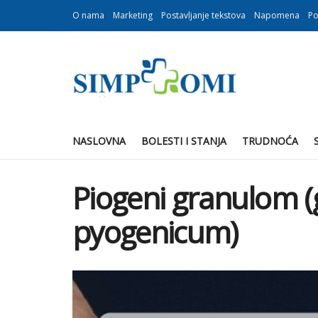
O nama
Marketing
Postavljanje tekstova
Napomena
Po
NASLOVNA
BOLESTI I STANJA
TRUDNOĆA
Piogeni granulom 
pyogenicum)