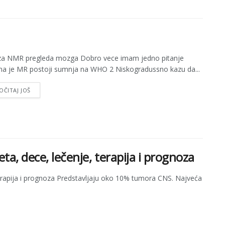
za NMR pregleda mozga Dobro vece imam jedno pitanje
a je MR postoji sumnja na WHO 2 Niskogradussno kazu da...
OČITAJ JOŠ
a, dece, lečenje, terapija i prognoza
erapija i prognoza Predstavljaju oko 10% tumora CNS. Najveća