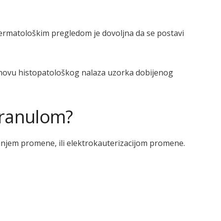
ermatološkim pregledom je dovoljna da se postavi
snovu histopatološkog nalaza uzorka dobijenog
granulom?
anjem promene, ili elektrokauterizacijom promene.