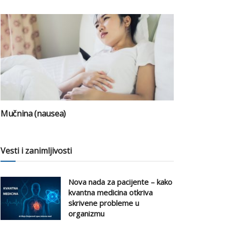
Mučnina (nausea)
Vesti i zanimljivosti
Nova nada za pacijente – kako
kvantna medicina otkriva
skrivene probleme u
organizmu