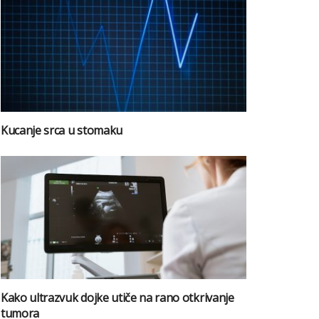
Kucanje srca u stomaku
Kako ultrazvuk dojke utiče na rano otkrivanje
tumora