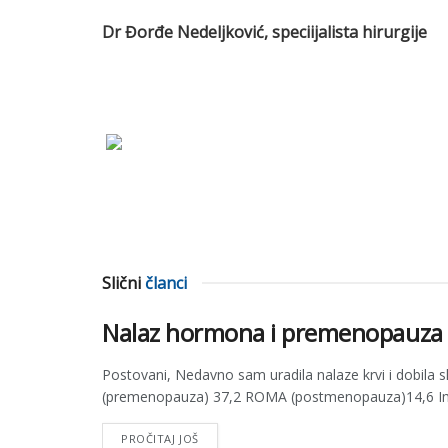
Dr Đorđe Nedeljković, speciijalista hirurgije
Slični
članci
Nalaz hormona i premenopauza
Postovani, Nedavno sam uradila nalaze krvi i dobila
(premenopauza) 37,2 ROMA (postmenopauza)14,6 I
PROČITAJ JOŠ