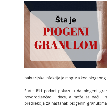
bakterijska infekcija je moguća kod piogenog 
Statistički podaci pokazuju da piogeni gr
novorodjenčadi i dece, a može se naći i n
predilekcija za nastanak piogenih granulom