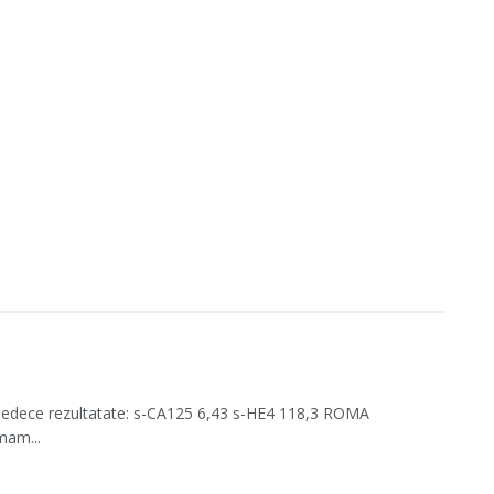
 sledece rezultatate: s-CA125 6,43 s-HE4 118,3 ROMA
mam...