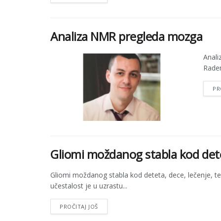
Analiza NMR pregleda mozga
Anali
Raden
PR
Gliomi moždanog stabla kod detet
Gliomi moždanog stabla kod deteta, dece, lečenje, t
učestalost je u uzrastu...
PROČITAJ JOŠ