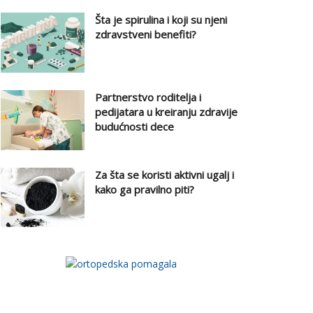
Šta je spirulina i koji su njeni
zdravstveni benefiti?
Partnerstvo roditelja i
pedijatara u kreiranju zdravije
budućnosti dece
Za šta se koristi aktivni ugalj i
kako ga pravilno piti?