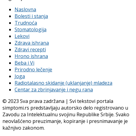
Naslovna
Bolesti i stanja
Trudnoća
Stomatologija
Lekovi
Zdrava ishrana
Zdravi recepti
Hrono ishrana
Beba i Vi
Prirodno lečenje
Joga
Radiotalasno skidanje (uklanjanje) mladeza
Centar za zbrinjavanje i negu rana
© 2023 Sva prava zadržana | Svi tekstovi portala
simptomi.rs predstavljaju autorsko delo registrovano u
Zavodu za Intelektualnu svojinu Republike Srbije. Svako
neovlašćeno preuzimanje, kopiranje i presnimavanje je
kažnjivo zakonom.