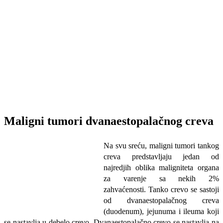
Maligni tumori dvanaestopalačnog creva
Na svu sreću, maligni tumori tankog
creva predstavljaju jedan od
najredjih oblika maligniteta organa
za varenje sa nekih 2%
zahvaćenosti. Tanko crevo se sastoji
od dvanaestopalačnog creva
(duodenum), jejunuma i ileuma koji
se nastavlja u debelo crevo. Dvanaestopalačno crevo se nastavlja na