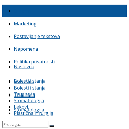
O nama
Marketing
Postavljanje tekstova
Napomena
Politika privatnosti
Naslovna
Bolesti i stanja
Naslovna
Bolesti i stanja
Trudnoća
Trudnoća
Stomatologija
Lekovi
Stomatologija
Plastična hirurgija
Lekovi