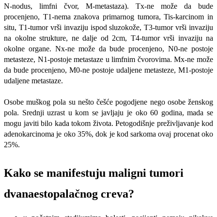
N-nodus, limfni čvor, M-metastaza). Tx-ne može da bude
procenjeno, T1-nema znakova primarnog tumora, Tis-karcinom in
situ, T1-tumor vrši invaziju ispod sluzokože, T3-tumor vrši invaziju
na okolne strukture, ne dalje od 2cm, T4-tumor vrši invaziju na
okolne organe. Nx-ne može da bude procenjeno, N0-ne postoje
metasteze, N1-postoje metastaze u limfnim čvorovima. Mx-ne može
da bude procenjeno, M0-ne postoje udaljene metasteze, M1-postoje
udaljene metastaze.
Osobe muškog pola su nešto češće pogodjene nego osobe ženskog
pola. Srednji uzrast u kom se javljaju je oko 60 godina, mada se
mogu javiti bilo kada tokom života. Petogodišnje preživljavanje kod
adenokarcinoma je oko 35%, dok je kod sarkoma ovaj procenat oko
25%.
Kako se manifestuju maligni tumori
dvanaestopalačnog creva?