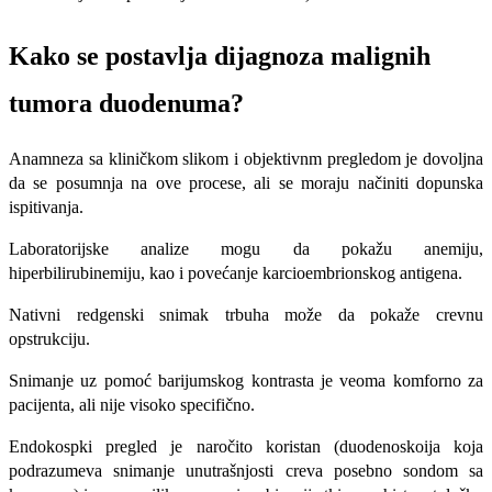
Kako se postavlja dijagnoza malignih
tumora duodenuma?
Anamneza sa kliničkom slikom i objektivnm pregledom je dovoljna
da se posumnja na ove procese, ali se moraju načiniti dopunska
ispitivanja.
Laboratorijske analize mogu da pokažu anemiju,
hiperbilirubinemiju, kao i povećanje karcioembrionskog antigena.
Nativni redgenski snimak trbuha može da pokaže crevnu
opstrukciju.
Snimanje uz pomoć barijumskog kontrasta je veoma komforno za
pacijenta, ali nije visoko specifično.
Endokospki pregled je naročito koristan (duodenoskoija koja
podrazumeva snimanje unutrašnjosti creva posebno sondom sa