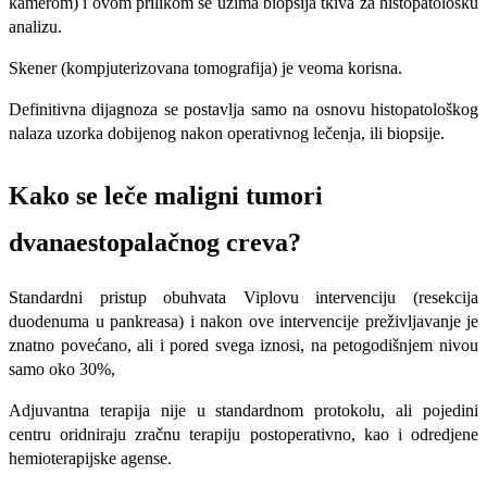
kamerom) i ovom prilikom se uzima biopsija tkiva za histopatološku
analizu.
Skener (kompjuterizovana tomografija) je veoma korisna.
Definitivna dijagnoza se postavlja samo na osnovu histopatološkog
nalaza uzorka dobijenog nakon operativnog lečenja, ili biopsije.
Kako se leče maligni tumori
dvanaestopalačnog creva?
Standardni pristup obuhvata Viplovu intervenciju (resekcija
duodenuma u pankreasa) i nakon ove intervencije preživljavanje je
znatno povećano, ali i pored svega iznosi, na petogodišnjem nivou
samo oko 30%,
Adjuvantna terapija nije u standardnom protokolu, ali pojedini
centru oridniraju zračnu terapiju postoperativno, kao i odredjene
hemioterapijske agense.