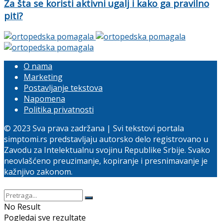
Za šta se koristi aktivni ugalj i kako ga pravilno
piti?
O nama
Marketing
Postavljanje tekstova
Napomena
Politika privatnosti
© 2023 Sva prava zadržana | Svi tekstovi portala
simptomi.rs predstavljaju autorsko delo registrovano u
Zavodu za Intelektualnu svojinu Republike Srbije. Svako
neovlašćeno preuzimanje, kopiranje i presnimavanje je
kažnjivo zakonom.
No Result
Pogledaj sve rezultate