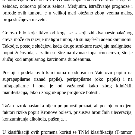
želudac, odnosno pilorus želuca. Medjutim, istraživanje prognoze i
prirode ovih tumora je u velikoj meri otežano zbog veoma malog
broja slučajeva u svetu.
Gotovo bilo koje tkivo od koga se sastoji zid dvanaestopalačnog
creva može da razvije maligni tumor, ali su najčešći adenokarcinomi.
Takodje, postoje slučajevi kada druge strukture razvijaju malignitete,
poput žučovoda, a zatim se šire na dvanaestopalačno crevo, što je
slučaj kod ampularnog karcinoma duodenuma.
Postoji i podela ovih karcinoma u odnosu na Vaterovu papilu na
suprapapilarne (iznad papile), peripapilarne (oko papile) i na
infrapapilarne i ona je od važanosti kako zbog kliničkih
manifestacija, tako i zbog ukupne prognoze bolesti.
Tačan uzrok nastanka nije u potpunosti poznat, ali postoje odredjeni
faktori rizika poput Kronove bolesti, prisustva hroničnih uleceracija,
konzumiranja alkohola, pušenja…
U klasifikaciji ovih promena koristi se TNM klasifikacija (T-tumor,