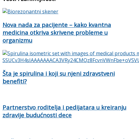
Nova nada za pacijente – kako kvantna
medicina otkriva skrivene probleme u
organizmu
Šta je spirulina i koji su njeni zdravstveni
benefiti?
Partnerstvo roditelja i pedijatara u kreiranju
zdravije budućnosti dece