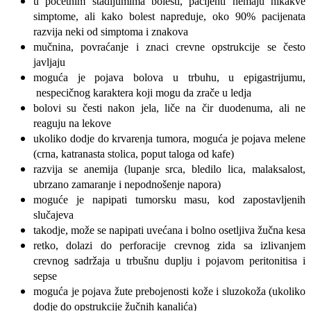
u početnim stadijumima bolesti, pacijenti nemaju nikakve
simptome, ali kako bolest napreduje, oko 90% pacijenata
razvija neki od simptoma i znakova
mučnina, povraćanje i znaci crevne opstrukcije se često
javljaju
moguća je pojava bolova u trbuhu, u epigastrijumu,
nespecičnog karaktera koji mogu da zrače u ledja
bolovi su česti nakon jela, liče na čir duodenuma, ali ne
reaguju na lekove
ukoliko dodje do krvarenja tumora, moguća je pojava melene
(crna, katranasta stolica, poput taloga od kafe)
razvija se anemija (lupanje srca, bledilo lica, malaksalost,
ubrzano zamaranje i nepodnošenje napora)
moguće je napipati tumorsku masu, kod zapostavljenih
slučajeva
takodje, može se napipati uvećana i bolno osetljiva žučna kesa
retko, dolazi do perforacije crevnog zida sa izlivanjem
crevnog sadržaja u trbušnu duplju i pojavom peritonitisa i
sepse
moguća je pojava žute prebojenosti kože i sluzokoža (ukoliko
dodje do opstrukcije žučnih kanalića)