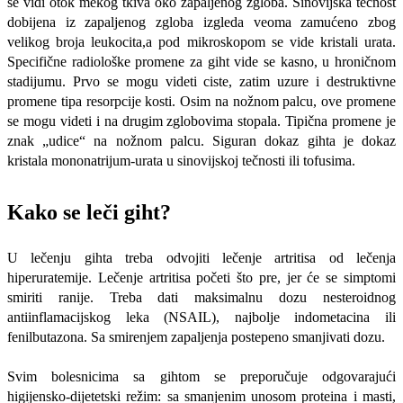
se vidi otok mekog tkiva oko zapaljenog zgloba. Sinovijska tečnost
dobijena iz zapaljenog zgloba izgleda veoma zamućeno zbog
velikog broja leukocita,a pod mikroskopom se vide kristali urata.
Specifične radiološke promene za giht vide se kasno, u hroničnom
stadijumu. Prvo se mogu videti ciste, zatim uzure i destruktivne
promene tipa resorpcije kosti. Osim na nožnom palcu, ove promene
se mogu videti i na drugim zglobovima stopala. Tipična promene je
znak „udice“ na nožnom palcu. Siguran dokaz gihta je dokaz
kristala mononatrijum-urata u sinovijskoj tečnosti ili tofusima.
Kako se leči giht?
U lečenju gihta treba odvojiti lečenje artritisa od lečenja
hiperuratemije. Lečenje artritisa početi što pre, jer će se simptomi
smiriti ranije. Treba dati maksimalnu dozu nesteroidnog
antiinflamacijskog leka (NSAIL), najbolje indometacina ili
fenilbutazona. Sa smirenjem zapaljenja postepeno smanjivati dozu.
Svim bolesnicima sa gihtom se preporučuje odgovarajući
higijensko-dijetetski režim: sa smanjenim unosom proteina i masti,