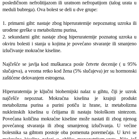
posledičnom nefrolitijazom ili uratnom nefropatijom (talog urata u
meduli bubrega). Ova bolest se deli u dve grupe:
1. primarni giht: nastaje zbog hiperuratemije nepoznatog uzroka ili
urođene greške u metabolizmu purina,
2. sekundarni giht: nastaje zbog hiperuratemije poznatog uzroka u
okviru bolesti i stanja u kojima je povećano stvaranje ili smanjeno
izlučivanje mokraćne kiseline.
Najčešće se javlja kod muškaraca posle četvrte decenije ( u 95%
slučajeva), a veoma retko kod žena (5% slučajeva) jer su hormonski
zaštićene delovanjem estrogena.
Hiperuratemija je ključni biohemijski nalaz u gihtu, čiji je uzrok
najčešće nepoznat. Mokraćna kiselina je krajnji produkt
metabolizma purina a purini potiču iz hrane, iz metabolizma
nukleinskih kiselina u ćelijama ili nastaju biološkom sintezom.
Povećana količina mokraćne kiseline može nastati ili zbog njenog
povećanog stvaranja ili zbog smanjenog izlučivanja. U većine
bolesnika sa gihtom postoje oba pomenuta poremećaja. U krvi se