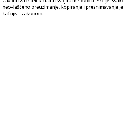
Zavodu za Intelektualnu svojinu Republike Srbije. Svako
neovlašćeno preuzimanje, kopiranje i presnimavanje je
kažnjivo zakonom.