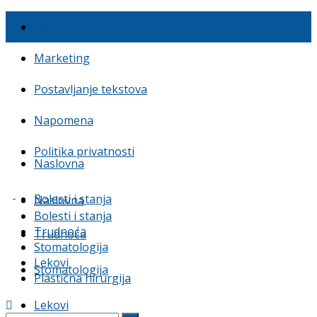
O nama
Marketing
Postavljanje tekstova
Napomena
Politika privatnosti
Naslovna
Bolesti i stanja
Naslovna
Bolesti i stanja
Trudnoća
Trudnoća
Stomatologija
Lekovi
Stomatologija
Plastična hirurgija
Lekovi