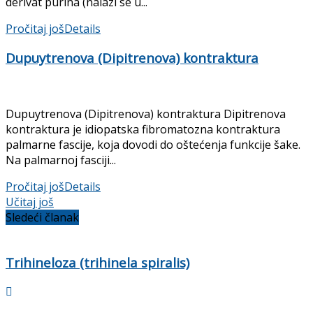
derivat purina (nalazi se u...
Pročitaj još
Details
Dupuytrenova (Dipitrenova) kontraktura
Dupuytrenova (Dipitrenova) kontraktura Dipitrenova
kontraktura je idiopatska fibromatozna kontraktura
palmarne fascije, koja dovodi do oštećenja funkcije šake.
Na palmarnoj fasciji...
Pročitaj još
Details
Učitaj još
Sledeći članak
Trihineloza (trihinela spiralis)