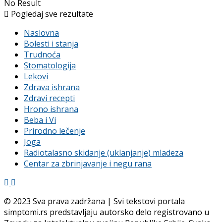
No Result
Pogledaj sve rezultate
Naslovna
Bolesti i stanja
Trudnoća
Stomatologija
Lekovi
Zdrava ishrana
Zdravi recepti
Hrono ishrana
Beba i Vi
Prirodno lečenje
Joga
Radiotalasno skidanje (uklanjanje) mladeza
Centar za zbrinjavanje i negu rana
© 2023 Sva prava zadržana | Svi tekstovi portala
simptomi.rs predstavljaju autorsko delo registrovano u