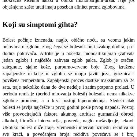
mokraćna kiselina nalazi u obliku mononatrijum-urata. Nije još
objašnjeno zašto urati imaju poseban afinitet prema zglobovima.
Koji su simptomi gihta?
Bolest počinje iznenada, naglo, obično noću, sa veoma jakim
bolovima u zglobu, zbog čega se bolesnik boji svakog dodira, pa i
dodira pokrivača. Artritis je u početku monoartikularan (zahvata
jedan zglob) i najčešće zahvata zglob palca. Zglob je otečen,
zategnute, sjajne kože, purpurno-crvene boje. Zbog izražene
zapaljenske reakcije u zglobu se mogu javiti jeza, groznica i
povišena temperatura. Zapaljenski proces dostiže maksimum za 24
sata, traje nekoliko dana do dve nedelje i zatim potpuno prolazi. U
periodu remisije (period mirovanja bolesti) bolesnik nema nikakve
zglobne promene, a u krvi postoji hiperuratemija. Sledeći atak
bolesti se javlja najčešće u prvoj godini posle prvog napada. Postoji
više provocirajućih faktora akutnog artritisa: gurmanski obroci,
alkohol, hirurška intervencija, povreda, naglo mršavljenje, lekovi.
Ukoliko bolest duže traje, vremenski intervali između recidiva su
sve kraći, a povećanjem broja recidiva povećava se i broj