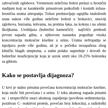
zahvaćenih zglobova. Vremenom nelečena bolest prelazi u hronični
stadijum koji se karakteriše prisustvom potkožnih i kostnih tofusa-
hronična uratna artropatija. Tofusi predstavljaju ognjišta istaloženih
urata nakon više godina nelečene bolesti u hrskavici, sinoviji
zglobova, burzama, tetivama, na prstima šaka, na kolenu i na ušnim
školjkama. Urolitijaza (bubrežni kamenčići) najčešće prethodi
prvom napadu gihta, a njihovom nastanku pogoduje visoka
koncentracija mokraćne kiseline u urinu. Uratna nefropatija se
ispoljava posle više godina, ali je u početku nezapažena zbog
klinički blagih simptoma, a zatim polako napreduje i dovodi do
bubrežne insuficijencije koja je uzrok smrti oko 18-25% bolesnika
sa gihtom.
Kako se postavlja dijagnoza?
U krvi je stalno prisutna povećana koncentracija mokraćne kiseline,
koja može biti povećana i u urinu. U toku akutnog napada prisutni
su i nespecifični znaci akutnog zapaljenja (povišena sedimentacija,
pozitivan C- reaktivni protein, povećan broj leikocita), a radiološki