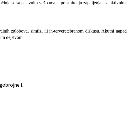
očinje se sa pasiv­nim vežbama, a po smirenju zapaljenja i sa aktivnim,
lnih zglobova, simfizi ili in-terveretebranom diskusu. Akutni napad
enim dejstvom.
obrojne i...