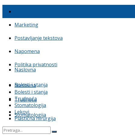
O nama
Marketing
Postavljanje tekstova
Napomena
Politika privatnosti
Naslovna
Bolesti i stanja
Naslovna
Bolesti i stanja
Trudnoća
Trudnoća
Stomatologija
Lekovi
Stomatologija
Plastična hirurgija
Lekovi