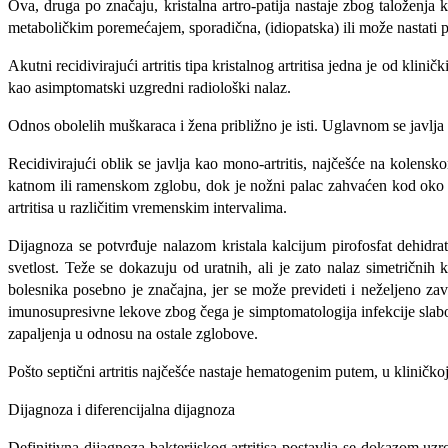
Ova, druga po značaju, kristalna artro-patija nastaje zbog taloženja 
metaboličkim poremećajem, sporadična, (idiopatska) ili može nastati 
Akutni recidivirajući artritis tipa kristal­nog artritisa jedna je od klin
kao asimptomatski uzgredni radi­ološki nalaz.
Odnos obolelih muškaraca i žena pribli­žno je isti. Uglavnom se javlja 
Recidivirajući oblik se javlja kao mono-artritis, najčešće na kolensko
katnom ili ramenskom zglobu, dok je no­žni palac zahvaćen kod oko 5%.
artritisa u različitim vremenskim interva­lima.
Dijagnoza se potvrđuje nalazom krista­la kalcijum pirofosfat dehidra
svetlost. Teže se dokazuju od uratnih, ali je zato nalaz simetričnih k
bolesnika posebno je značajna, jer se može prevideti i neželjeno završ
imunosupresivne lekove zbog čega je simptomatologija infekcije slabo 
zapaljenja u odnosu na ostale zglobove.
Pošto septični artritis najčešće nastaje hematogenim putem, u kliničkoj 
Dijagnoza i diferencijalna dijagnoza
Definitivna dijagnoza bakterijskog artri­tisa postavlja se dokazom uzr