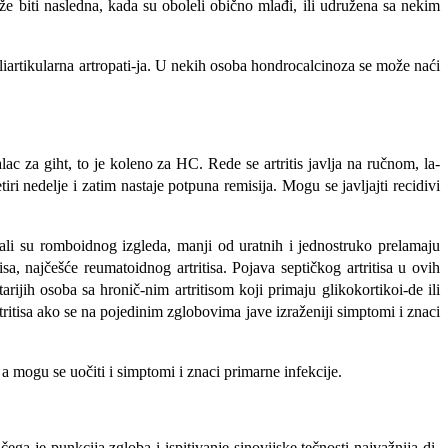
ože biti nasledna, kada su oboleli obično mlađi, ili udružena sa nekim
i poliartikularna artropati-ja. U nekih osoba hondrocalcinoza se mo­že naći
lac za giht, to je koleno za HC. Rede se artritis javlja na ručnom, la-
 nedelje i zatim nastaje potpuna remisija. Mogu se javljajti recidi­vi
stali su romboidnog izgleda, manji od uratnih i jednostruko prelamaju
sa, najčešće reumatoidnog artri­tisa. Pojava septičkog artritisa u ovih
arijih osoba sa hronič-nim artritisom koji primaju glikokortikoi-de ili
tisa ako se na po­jedinim zglobovima jave izraženiji simpto­mi i znaci
, a mogu se uočiti i simptomi i znaci primarne infekcije.
ega je punkcija zgloba i ispitivanje sinovijske tečnosti najvažnija di­