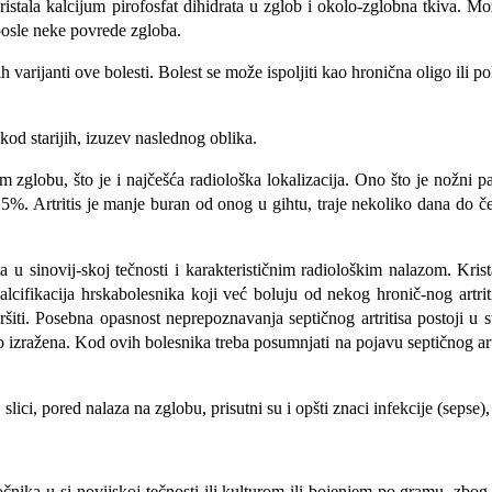
kristala kalci­jum pirofosfat dihidrata u zglob i okolo-zglobna tkiva. M
posle neke povrede zgloba.
ičkih varijanti ove bolesti. Bolest se može ispoljiti kao hronična oligo il
kod starijih, izuzev naslednog oblika.
m zglobu, što je i najčešća radiološka lokalizacija. Ono što je nožni pa
 Artritis je manje buran od onog u gihtu, traje neko­liko dana do četiri
ta u sinovij-skoj tečnosti i karakterističnim radiološkim nalazom. Kri
alcifikacija hrska­bolesnika koji već boluju od nekog hronič-nog artriti
iti. Poseb­na opasnost neprepoznavanja septičnog artritisa postoji u st
izraže­na. Kod ovih bolesnika treba posumnjati na pojavu septičnog artri
slici, po­red nalaza na zglobu, prisutni su i opšti znaci infekcije (sepse)
očnika u si-novijskoj tečnosti ili kulturom ili bojenjem po gramu, zbog č